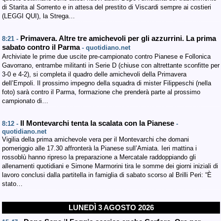
di Starita al Sorrento e in attesa del prestito di Viscardi sempre ai costieri
(LEGGI QUI), la Strega…
Primavera. Altre tre amichevoli per gli azzurrini. La prima
8:21 -
sabato contro il Parma
- quotidiano.net
Archiviate le prime due uscite pre-campionato contro Pianese e Follonica
Gavorrano, entrambe militanti in Serie D (chiuse con altrettante sconfitte per
3-0 e 4-2), si completa il quadro delle amichevoli della Primavera
dell’Empoli. Il prossimo impegno della squadra di mister Filippeschi (nella
foto) sarà contro il Parma, formazione che prenderà parte al prossimo
campionato di…
Il Montevarchi tenta la scalata con la Pianese
8:12 -
-
quotidiano.net
Vigilia della prima amichevole vera per il Montevarchi che domani
pomeriggio alle 17.30 affronterà la Pianese sull’Amiata. Ieri mattina i
rossoblù hanno ripreso la preparazione a Mercatale raddoppiando gli
allenamenti quotidiani e Simone Marmorini tira le somme dei giorni iniziali di
lavoro conclusi dalla partitella in famiglia di sabato scorso al Brilli Peri: “È
stato…
LUNEDÌ 3 AGOSTO 2026