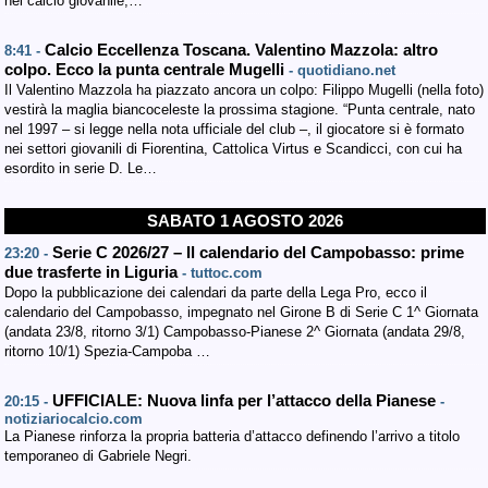
nel calcio giovanile,…
Calcio Eccellenza Toscana. Valentino Mazzola: altro
8:41 -
colpo. Ecco la punta centrale Mugelli
- quotidiano.net
Il Valentino Mazzola ha piazzato ancora un colpo: Filippo Mugelli (nella foto)
vestirà la maglia biancoceleste la prossima stagione. “Punta centrale, nato
nel 1997 – si legge nella nota ufficiale del club –, il giocatore si è formato
nei settori giovanili di Fiorentina, Cattolica Virtus e Scandicci, con cui ha
esordito in serie D. Le…
SABATO 1 AGOSTO 2026
Serie C 2026/27 – Il calendario del Campobasso: prime
23:20 -
due trasferte in Liguria
- tuttoc.com
Dopo la pubblicazione dei calendari da parte della Lega Pro, ecco il
calendario del Campobasso, impegnato nel Girone B di Serie C 1^ Giornata
(andata 23/8, ritorno 3/1) Campobasso-Pianese 2^ Giornata (andata 29/8,
ritorno 10/1) Spezia-Campoba …
UFFICIALE: Nuova linfa per l’attacco della Pianese
20:15 -
-
notiziariocalcio.com
La Pianese rinforza la propria batteria d’attacco definendo l’arrivo a titolo
temporaneo di Gabriele Negri.