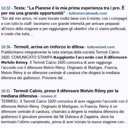
Testa: “La Pianese è la mia prima esperienza tra i pro. È
12:32 -
per me una grande opportunità”
- tuttomercatoweb.com
“Sin dal mio arrivo, mi sono trovato molto bene con il mister, con i compagni
e con tutto lo staff: lavoriamo con grande intensità per arrivare preparati
all’inizio della stagione e per raggiungere gli obiettivi che ci siamo prefissati,
e credo che tutta…
Termoli, arriva un rinforzo in difesa
10:36 -
- tuttoseried.com
Pubblichiamo integralmente la nota stampa della società Termoli Calcio
1920: COMUNICATO STAMPA 𝗥𝗮𝗴𝗴𝗶𝘂𝗻𝘁𝗼 𝗹’𝗮𝗰𝗰𝗼𝗿𝗱𝗼 𝗰𝗼𝗻 𝗶𝗹 𝗱𝗶𝗳𝗲𝗻𝘀𝗼𝗿𝗲
𝗠𝗲𝗹𝘃𝗶𝗻 𝗥𝗲́𝗺𝘆. Il Termoli Calcio 1920 comunica di aver raggiungo
l’accordo con il difensore Melvin Rémy. Originario di Martiges, Francia,
Melvin Rémy è un difensore centrale di caratura che dirigerà la mediana
difensiva dei giallorossi. Proviene dal…
Termoli Calcio, preso il difensore Melvin Rémy per la
10:11 -
mediana difensiva
- isnews.it
TERMOLI. Il Termoli Calcio 1920 comunica di aver raggiunto l’accordo con il
difensore Melvin Rémy. Originario di Martigues, in Francia, Rémy è un
difensore centrale di caratura, chiamato a dirigere la mediana difensiva dei
giallorossi.Il giocatore proviene dal Nk Dubrava di Zagabria, dove ha
terminato l’ultimo campionato, prima di aver iniziato la nuova stagione con…