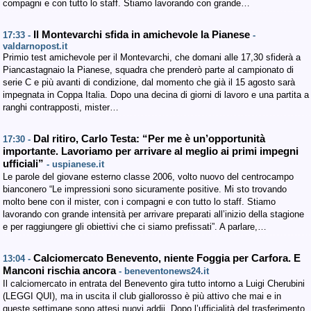
compagni e con tutto lo staff. Stiamo lavorando con grande…
Il Montevarchi sfida in amichevole la Pianese
17:33 -
-
valdarnopost.it
Primio test amichevole per il Montevarchi, che domani alle 17,30 sfiderà a
Piancastagnaio la Pianese, squadra che prenderò parte al campionato di
serie C e più avanti di condizione, dal momento che già il 15 agosto sarà
impegnata in Coppa Italia. Dopo una decina di giorni di lavoro e una partita a
ranghi contrapposti, mister…
Dal ritiro, Carlo Testa: “Per me è un’opportunità
17:30 -
importante. Lavoriamo per arrivare al meglio ai primi impegni
ufficiali”
- uspianese.it
Le parole del giovane esterno classe 2006, volto nuovo del centrocampo
bianconero “Le impressioni sono sicuramente positive. Mi sto trovando
molto bene con il mister, con i compagni e con tutto lo staff. Stiamo
lavorando con grande intensità per arrivare preparati all’inizio della stagione
e per raggiungere gli obiettivi che ci siamo prefissati”. A parlare,…
Calciomercato Benevento, niente Foggia per Carfora. E
13:04 -
Manconi rischia ancora
- beneventonews24.it
Il calciomercato in entrata del Benevento gira tutto intorno a Luigi Cherubini
(LEGGI QUI), ma in uscita il club giallorosso è più attivo che mai e in
queste settimane sono attesi nuovi addii. Dopo l’ufficialità del trasferimento