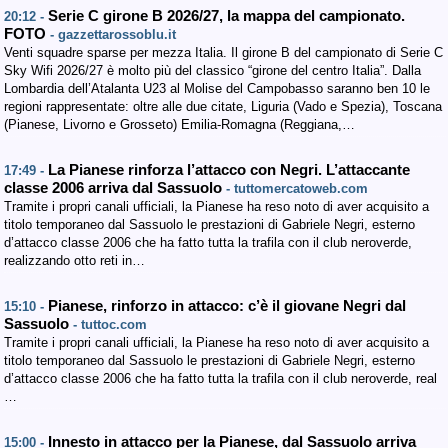
Serie C girone B 2026/27, la mappa del campionato.
20:12 -
FOTO
- gazzettarossoblu.it
Venti squadre sparse per mezza Italia. Il girone B del campionato di Serie C
Sky Wifi 2026/27 è molto più del classico “girone del centro Italia”. Dalla
Lombardia dell’Atalanta U23 al Molise del Campobasso saranno ben 10 le
regioni rappresentate: oltre alle due citate, Liguria (Vado e Spezia), Toscana
(Pianese, Livorno e Grosseto) Emilia-Romagna (Reggiana,…
La Pianese rinforza l’attacco con Negri. L’attaccante
17:49 -
classe 2006 arriva dal Sassuolo
- tuttomercatoweb.com
Tramite i propri canali ufficiali, la Pianese ha reso noto di aver acquisito a
titolo temporaneo dal Sassuolo le prestazioni di Gabriele Negri, esterno
d’attacco classe 2006 che ha fatto tutta la trafila con il club neroverde,
realizzando otto reti in…
Pianese, rinforzo in attacco: c’è il giovane Negri dal
15:10 -
Sassuolo
- tuttoc.com
Tramite i propri canali ufficiali, la Pianese ha reso noto di aver acquisito a
titolo temporaneo dal Sassuolo le prestazioni di Gabriele Negri, esterno
d’attacco classe 2006 che ha fatto tutta la trafila con il club neroverde, real
…
Innesto in attacco per la Pianese, dal Sassuolo arriva
15:00 -