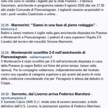
noto che sono in vendita i biglietti per la sfida Pianese – Follonica
Gavorrano, amichevole in programma sabato 8 agosto 2026 alle ore 17:30
allo stadio Comunale di Piancastagnaio. I tagliandi saranno acquistabili in
tutti i punti vendita Ciaotickets e online…
Marmorini: “Siamo in una fase di pieno rodaggio”
11:39 -
-
teletruria.it
Bellini e Ianesi mettono il sigillo nella gara amichevole disputata tra Pianese
e Montevarchi a Piancastagnaio. I padroni di casa superano l’Aquila 2-0.
L’analisi del tecnico dei rossoblù Simone Marmorini.
Montevarchi sconfitto 2-0 nell’amichevole di
11:24 -
Piancastagnaio
- valdarnopost.it
Il Montevarchi è stato sconfitto per 2-0 nell’amichevole disputata in casa
della Pianese (a segno Bellini sul finire del primo tempo, Ianesi nella
ripresa). Per la compagine valdarnese, indipendentemente dal risultato
contro una squadra di categoria superiore e più avanti dal punto di vista
della condizione considerando che per Ferragosto è attesa dal debutto in
Coppa…
Sorrento, dal Livorno arriva Federico Marchesi
10:32 -
-
sportcampania.it
Il Sorrento Calcio 1945 S.r.l. rende noto di essersi assicurato, a titolo
definitivo dall’U.S. Livorno, le prestazioni sportive di Federico Marchesi,