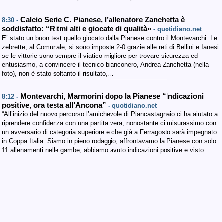
Calcio Serie C. Pianese, l’allenatore Zanchetta è
8:30 -
soddisfatto: “Ritmi alti e giocate di qualità»
- quotidiano.net
E’ stato un buon test quello giocato dalla Pianese contro il Montevarchi. Le
zebrette, al Comunale, si sono imposte 2-0 grazie alle reti di Bellini e Ianesi:
se le vittorie sono sempre il viatico migliore per trovare sicurezza ed
entusiasmo, a convincere il tecnico bianconero, Andrea Zanchetta (nella
foto), non è stato soltanto il risultato,…
Montevarchi, Marmorini dopo la Pianese “Indicazioni
8:12 -
positive, ora testa all’Ancona”
- quotidiano.net
“All’inizio del nuovo percorso l’amichevole di Piancastagnaio ci ha aiutato a
riprendere confidenza con una partita vera, nonostante ci misurassimo con
un avversario di categoria superiore e che già a Ferragosto sarà impegnato
in Coppa Italia. Siamo in pieno rodaggio, affrontavamo la Pianese con solo
11 allenamenti nelle gambe, abbiamo avuto indicazioni positive e visto…