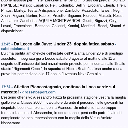
Buone risposte per mister Zanchetta nel penultimo test del pre-campionato
PIANESE: Astaldi; Casalino, Peli, Colombo, Bellini, Ercolani, Chesti, Tirelli,
Pintus, Martey, Testa. A disposizione: Zambuto, Pezzolato, Ianesi, Negri,
Xhani, Vigiani, Bertini, Fabrizi, Proietto, Bigiarini, Fiorucci, Masetti, Rossi.
Allenatore: Zanchetta. AQUILA MONTEVARCHI: Giusti; Bigazzi, Coly,
Lovari, Francalanci, Bassano, Gallorini, Kondaj, Manfredi, Bocci, Simoni. A
disposizione:…
Da Lecco alla Juve: Under 23, doppia fatica sabato
13:45 -
-
calcioatalanta.it
L’ultima partita amichevole dell’estate dell’Atalanta Under 23 è di prestigio
assoluto. Impegnata già a Lecco sabato 8 agosto al mattino alle 11 a
seguito dell’anticipo del test inizialmente previsto per l’indomani alle 18 allo
stadio “Rigamonti-Ceppi”, la squadra di Nicola Beati è attesa anche a una
prova-bis pomeridiana alle 17 con la Juventus Next Gen allo…
Atletico Piancastagnaio, continua la linea verde sul
13:34 -
mercato!
- grossetosport.com
L’esterno offensivo Alessandro Fazzi la prossima stagione vestirà la maglia
giallo viola. Classe 2008, il calciatore durante il percorso nelle giovanili ha
disputato buoni campionati con la Pianese. Un infortunio ha purtroppo
fermato l’ascesa di Alessandro, lo scorso anno, però nella parte finale del
campionato ha ben impressionato con la maglia della Virtus Amiata.
Nonostante…