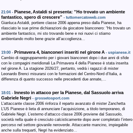
Pianese, Astaldi si presenta: “Ho trovato un ambiente
21:04 -
fantastico, spero di crescere”
- tuttomercatoweb.com
Gianluca Astaldi, portiere classe 2006 appena preso dalla Pianese, ha
rilasciato le sue prime dichiarazioni da giocatore bianconero: “Ho trovato un
ambiente fantastico, mi sto trovando bene e noi nuovi ci stiamo
ambientando molto bene grazie all’accoglienza…
Primavera 4, bianconeri inseriti nel girone A
19:00 -
- uspianese.it
Cambio di raggruppamento per i giovani bianconeri dopo i due anni di sfide
con le compagini meridionali La Primavera 4 della Pianese è stata inserita
nel girone A. La stagione 2026/27, pertanto, vedrà i ragazzi di mister
Leonardo Brenci misurarsi con le formazioni del Centro-Nord d’Italia, a
differenza di quanto successo nelle precedenti due annate,…
Innesto in attacco per la Pianese, dal Sassuolo arriva
18:01 -
Gabriele Negri
- grossetosport.com
L’attaccante classe 2006 rinforza il reparto avanzato di mister Zanchetta
L’US Pianese è lieta di annunciare l’acquisizione, a titolo temporaneo, di
Gabriele Negri. L’esterno d’attacco classe 2006 proviene dal Sassuolo,
società nella quale è cresciuto calcisticamente dopo aver completato l’intero
percorso nel settore giovanile neroverde. Attaccante mancino, impiegabile
anche sulla trequarti, Negri ha evidenziato…