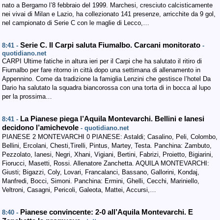
nato a Bergamo l’8 febbraio del 1999. Marchesi, cresciuto calcisticamente
nei vivai di Milan e Lazio, ha collezionato 141 presenze, arricchite da 9 gol,
nel campionato di Serie C con le maglie di Lecco,…
Serie C. Il Carpi saluta Fiumalbo. Carcani monitorato
8:41 -
-
quotidiano.net
CARPI Ultime fatiche in altura ieri per il Carpi che ha salutato il ritiro di
Fiumalbo per fare ritorno in città dopo una settimana di allenamento in
Appennino. Come da tradizione la famiglia Lenzini che gestisce l’hotel Da
Dario ha salutato la squadra biancorossa con una torta di in bocca al lupo
per la prossima…
La Pianese piega l’Aquila Montevarchi. Bellini e Ianesi
8:41 -
decidono l’amichevole
- quotidiano.net
PIANESE 2 MONTEVARCHI 0 PIANESE: Astaldi; Casalino, Peli, Colombo,
Bellini, Ercolani, Chesti,Tirelli, Pintus, Martey, Testa. Panchina: Zambuto,
Pezzolato, Ianesi, Negri, Xhani, Vigiani, Bertini, Fabrizi, Proietto, Bigiarini,
Fiorucci, Masetti, Rossi. Allenatore Zanchetta. AQUILA MONTEVARCHI:
Giusti; Bigazzi, Coly, Lovari, Francalanci, Bassano, Gallorini, Kondaj,
Manfredi, Bocci, Simoni. Panchina: Ermini, Ghelli, Cecchi, Mariniello,
Veltroni, Casagni, Pericoli, Galeota, Mattei, Accursi,…
Pianese convincente: 2-0 all’Aquila Montevarchi. E
8:40 -