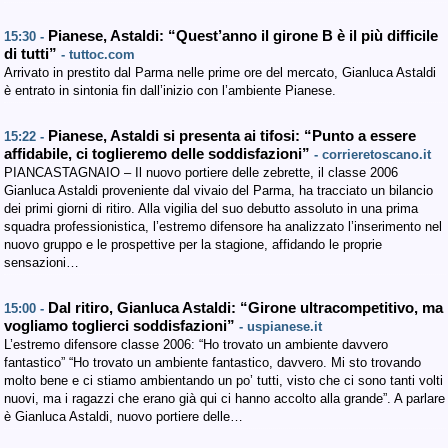
Pianese, Astaldi: “Quest’anno il girone B è il più difficile
15:30 -
di tutti”
- tuttoc.com
Arrivato in prestito dal Parma nelle prime ore del mercato, Gianluca Astaldi
è entrato in sintonia fin dall’inizio con l’ambiente Pianese.
Pianese, Astaldi si presenta ai tifosi: “Punto a essere
15:22 -
affidabile, ci toglieremo delle soddisfazioni”
- corrieretoscano.it
PIANCASTAGNAIO – Il nuovo portiere delle zebrette, il classe 2006
Gianluca Astaldi proveniente dal vivaio del Parma, ha tracciato un bilancio
dei primi giorni di ritiro. Alla vigilia del suo debutto assoluto in una prima
squadra professionistica, l’estremo difensore ha analizzato l’inserimento nel
nuovo gruppo e le prospettive per la stagione, affidando le proprie
sensazioni…
Dal ritiro, Gianluca Astaldi: “Girone ultracompetitivo, ma
15:00 -
vogliamo toglierci soddisfazioni”
- uspianese.it
L’estremo difensore classe 2006: “Ho trovato un ambiente davvero
fantastico” “Ho trovato un ambiente fantastico, davvero. Mi sto trovando
molto bene e ci stiamo ambientando un po’ tutti, visto che ci sono tanti volti
nuovi, ma i ragazzi che erano già qui ci hanno accolto alla grande”. A parlare
è Gianluca Astaldi, nuovo portiere delle…