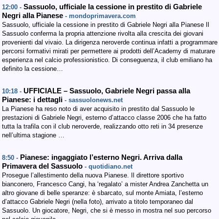
Sassuolo, ufficiale la cessione in prestito di Gabriele
12:00 -
Negri alla Pianese
- mondoprimavera.com
Sassuolo, ufficiale la cessione in prestito di Gabriele Negri alla Pianese Il
Sassuolo conferma la propria attenzione rivolta alla crescita dei giovani
provenienti dal vivaio. La dirigenza neroverde continua infatti a programmare
percorsi formativi mirati per permettere ai prodotti dell’Academy di maturare
esperienza nel calcio professionistico. Di conseguenza, il club emiliano ha
definito la cessione…
UFFICIALE – Sassuolo, Gabriele Negri passa alla
10:18 -
Pianese: i dettagli
- sassuolonews.net
La Pianese ha reso noto di aver acquisito in prestito dal Sassuolo le
prestazioni di Gabriele Negri, esterno d’attacco classe 2006 che ha fatto
tutta la trafila con il club neroverde, realizzando otto reti in 34 presenze
nell’ultima stagione …
Pianese: ingaggiato l’esterno Negri. Arriva dalla
8:50 -
Primavera del Sassuolo
- quotidiano.net
Prosegue l’allestimento della nuova Pianese. Il direttore sportivo
bianconero, Francesco Cangi, ha ‘regalato’ a mister Andrea Zanchetta un
altro giovane di belle speranze: è sbarcato, sul monte Amiata, l’esterno
d’attacco Gabriele Negri (nella foto), arrivato a titolo temporaneo dal
Sassuolo. Un giocatore, Negri, che si è messo in mostra nel suo percorso