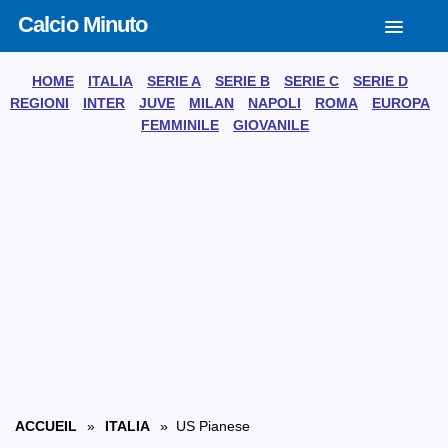
Calcio Minuto
HOME
ITALIA
SERIE A
SERIE B
SERIE C
SERIE D
REGIONI
INTER
JUVE
MILAN
NAPOLI
ROMA
EUROPA
FEMMINILE
GIOVANILE
ACCUEIL
»
ITALIA
» US Pianese