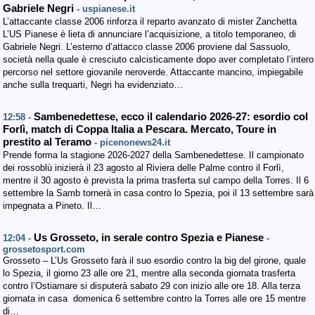
Gabriele Negri
- uspianese.it
L’attaccante classe 2006 rinforza il reparto avanzato di mister Zanchetta
L’US Pianese è lieta di annunciare l’acquisizione, a titolo temporaneo, di
Gabriele Negri. L’esterno d’attacco classe 2006 proviene dal Sassuolo,
società nella quale è cresciuto calcisticamente dopo aver completato l’intero
percorso nel settore giovanile neroverde. Attaccante mancino, impiegabile
anche sulla trequarti, Negri ha evidenziato…
Sambenedettese, ecco il calendario 2026-27: esordio col
12:58 -
Forlì, match di Coppa Italia a Pescara. Mercato, Toure in
prestito al Teramo
- picenonews24.it
Prende forma la stagione 2026-2027 della Sambenedettese. Il campionato
dei rossoblù inizierà il 23 agosto al Riviera delle Palme contro il Forlì,
mentre il 30 agosto è prevista la prima trasferta sul campo della Torres. Il 6
settembre la Samb tornerà in casa contro lo Spezia, poi il 13 settembre sarà
impegnata a Pineto. Il…
Us Grosseto, in serale contro Spezia e Pianese
12:04 -
-
grossetosport.com
Grosseto – L’Us Grosseto farà il suo esordio contro la big del girone, quale
lo Spezia, il giorno 23 alle ore 21, mentre alla seconda giornata trasferta
contro l’Ostiamare si disputerà sabato 29 con inizio alle ore 18. Alla terza
giornata in casa domenica 6 settembre contro la Torres alle ore 15 mentre
di…