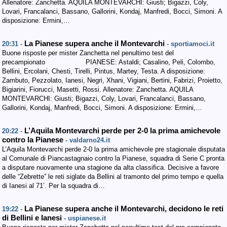
Allenatore: Zanchetta. AQUILA MONTEVARCHI: Giusti; Bigazzi, Coly,
Lovari, Francalanci, Bassano, Gallorini, Kondaj, Manfredi, Bocci, Simoni. A
disposizione: Ermini,…
La Pianese supera anche il Montevarchi
20:31 -
- sportiamoci.it
Buone risposte per mister Zanchetta nel penultimo test del
precampionato PIANESE: Astaldi; Casalino, Peli, Colombo,
Bellini, Ercolani, Chesti, Tirelli, Pintus, Martey, Testa. A disposizione:
Zambuto, Pezzolato, Ianesi, Negri, Xhani, Vigiani, Bertini, Fabrizi, Proietto,
Bigiarini, Fiorucci, Masetti, Rossi. Allenatore: Zanchetta. AQUILA
MONTEVARCHI: Giusti; Bigazzi, Coly, Lovari, Francalanci, Bassano,
Gallorini, Kondaj, Manfredi, Bocci, Simoni. A disposizione: Ermini,…
L’Aquila Montevarchi perde per 2-0 la prima amichevole
20:22 -
contro la Pianese
- valdarno24.it
L’Aquila Montevarchi perde 2-0 la prima amichevole pre stagionale disputata
al Comunale di Piancastagnaio contro la Pianese, squadra di Serie C pronta
a disputare nuovamente una stagione da alta classifica. Decisive a favore
delle “Zebrette” le reti siglate da Bellini al tramonto del primo tempo e quella
di Ianesi al 71’. Per la squadra di…
La Pianese supera anche il Montevarchi, decidono le reti
19:22 -
di Bellini e Ianesi
- uspianese.it