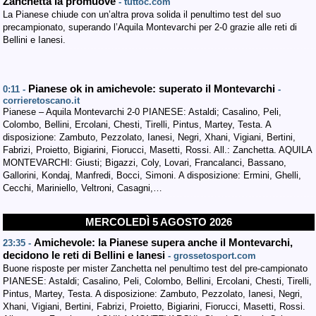
Zanchetta la promuove
- tuttoc.com
La Pianese chiude con un’altra prova solida il penultimo test del suo
precampionato, superando l’Aquila Montevarchi per 2-0 grazie alle reti di
Bellini e Ianesi.
Pianese ok in amichevole: superato il Montevarchi
0:11 -
-
corrieretoscano.it
Pianese – Aquila Montevarchi 2-0 PIANESE: Astaldi; Casalino, Peli,
Colombo, Bellini, Ercolani, Chesti, Tirelli, Pintus, Martey, Testa. A
disposizione: Zambuto, Pezzolato, Ianesi, Negri, Xhani, Vigiani, Bertini,
Fabrizi, Proietto, Bigiarini, Fiorucci, Masetti, Rossi. All.: Zanchetta. AQUILA
MONTEVARCHI: Giusti; Bigazzi, Coly, Lovari, Francalanci, Bassano,
Gallorini, Kondaj, Manfredi, Bocci, Simoni. A disposizione: Ermini, Ghelli,
Cecchi, Mariniello, Veltroni, Casagni,…
MERCOLEDÌ 5 AGOSTO 2026
Amichevole: la Pianese supera anche il Montevarchi,
23:35 -
decidono le reti di Bellini e Ianesi
- grossetosport.com
Buone risposte per mister Zanchetta nel penultimo test del pre-campionato
PIANESE: Astaldi; Casalino, Peli, Colombo, Bellini, Ercolani, Chesti, Tirelli,
Pintus, Martey, Testa. A disposizione: Zambuto, Pezzolato, Ianesi, Negri,
Xhani, Vigiani, Bertini, Fabrizi, Proietto, Bigiarini, Fiorucci, Masetti, Rossi.