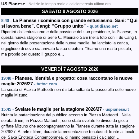
US Pianese
- Notizie in tempo reale e calciomercato ultima ora
SABATO 8 AGOSTO 2026
La Pianese ricomincia con grande entusiasmo. Sani: “Qui
8:40 -
si lavora bene”. Cangi: “Gruppo unito”
- quotidiano.net
Ripartirà dall’entusiasmo e dalla passione del suo presidente, la Pianese, in
questa nuova stagione di Serie C. Maurizio Sani (nella foto con il ds Cangi),
nel giorno della presentazione delle nuove maglie, ha lanciato la carica,
orgoglioso di dove sia arrivata la sua creatura. “Siamo una realtà piccola,
ma proprio per questo il gruppo è…
VENERDÌ 7 AGOSTO 2026
Pianese, identità e progetto: cosa raccontano le nuove
19:40 -
maglie 2026/27
- tuttoc.com
La serata di Piazza Matteotti non è stata soltanto la passerella delle nuove
maglie Mizuno.
Svelate le maglie per la stagione 2026/27
15:45 -
- uspianese.it
Nutrita la partecipazione del pubblico accorso in Piazza Matteotti Nella
serata di ieri, in Piazza Matteotti, sono state svelate le divise da gioco
griffate Mizuno che accompagneranno la Pianese durante tutta la stagione
2026/27. A farle sfilare, durante la presentazione tenutasi di fronte ai locali
del Saxa Enoteca Contemporanea, ci hanno pensato i calciatori…