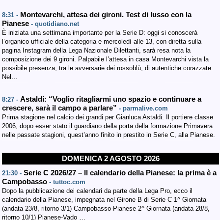
Montevarchi, attesa dei gironi. Test di lusso con la
8:31 -
Pianese
- quotidiano.net
È iniziata una settimana importante per la Serie D: oggi si conoscerà
l’organico ufficiale della categoria e mercoledì alle 13, con diretta sulla
pagina Instagram della Lega Nazionale Dilettanti, sarà resa nota la
composizione dei 9 gironi. Palpabile l’attesa in casa Montevarchi vista la
possibile presenza, tra le avversarie dei rossoblù, di autentiche corazzate.
Nel…
Astaldi: “Voglio ritagliarmi uno spazio e continuare a
8:27 -
crescere, sarà il campo a parlare”
- parmalive.com
Prima stagione nel calcio dei grandi per Gianluca Astaldi. Il portiere classe
2006, dopo esser stato il guardiano della porta della formazione Primavera
nelle passate stagioni, quest’anno finito in prestito in Serie C, alla Pianese.
DOMENICA 2 AGOSTO 2026
Serie C 2026/27 – Il calendario della Pianese: la prima è a
21:30 -
Campobasso
- tuttoc.com
Dopo la pubblicazione dei calendari da parte della Lega Pro, ecco il
calendario della Pianese, impegnata nel Girone B di Serie C 1^ Giornata
(andata 23/8, ritorno 3/1) Campobasso-Pianese 2^ Giornata (andata 28/8,
ritorno 10/1) Pianese-Vado …