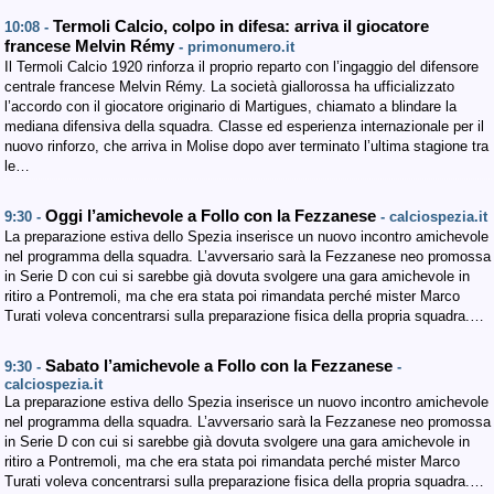
Termoli Calcio, colpo in difesa: arriva il giocatore
10:08 -
francese Melvin Rémy
- primonumero.it
Il Termoli Calcio 1920 rinforza il proprio reparto con l’ingaggio del difensore
centrale francese Melvin Rémy. La società giallorossa ha ufficializzato
l’accordo con il giocatore originario di Martigues, chiamato a blindare la
mediana difensiva della squadra. Classe ed esperienza internazionale per il
nuovo rinforzo, che arriva in Molise dopo aver terminato l’ultima stagione tra
le…
Oggi l’amichevole a Follo con la Fezzanese
9:30 -
- calciospezia.it
La preparazione estiva dello Spezia inserisce un nuovo incontro amichevole
nel programma della squadra. L’avversario sarà la Fezzanese neo promossa
in Serie D con cui si sarebbe già dovuta svolgere una gara amichevole in
ritiro a Pontremoli, ma che era stata poi rimandata perché mister Marco
Turati voleva concentrarsi sulla preparazione fisica della propria squadra.…
Sabato l’amichevole a Follo con la Fezzanese
9:30 -
-
calciospezia.it
La preparazione estiva dello Spezia inserisce un nuovo incontro amichevole
nel programma della squadra. L’avversario sarà la Fezzanese neo promossa
in Serie D con cui si sarebbe già dovuta svolgere una gara amichevole in
ritiro a Pontremoli, ma che era stata poi rimandata perché mister Marco
Turati voleva concentrarsi sulla preparazione fisica della propria squadra.…