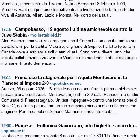
Marchesi, proveniente dal Livorno. Nato a Bergamo l’8 febbraio 1999,
Marchesi vanta un percorso formativo di alto livello avendo fatto parte dei
vivai di Atalanta, Milan, Lazio e Monza. Nel corso della sua…
Campobasso, il 9 agosto l’ultima amichevole contro la
17:16 -
Juve Stabia
- molisetabloid.it
Aldo Vicenzo rinnova il suo impegno con il Campobasso con il marchio sui
pantaloncini per la partita. Vicenzo, originario di Sepino, ha fatto fortuna in
Canada dove è arrivato a soli 4 anni di età. Sono ormai diversi anni che
questa collaborazione va avanti e Vicenzo non ha dimenticato le sue origini
molisane. Intanto domenica…
Prima uscita stagionale per l’Aquila Montevarchi: la
16:11 -
Pianese si impone 2-0
- quotidiano.net
Arezzo, 06 agosto 2026 – Si chiude con una sconfitta la prima amichevole
precampionato dell’Aquila Montevarchi, battuta 2-0 dalla Pianese allo stadio
Comunale di Piancastagnaio. Un test impegnativo contro una formazione di
Serie C, costruito per recitare un ruolo di primo piano anche nella prossima
stagione. Per i rossoblù di Simone Marmorini il risultato conta…
Pianese – Follonica Gavorrano, info biglietti e accrediti
12:00 -
-
uspianese.it
La sfida è in programma sabato 8 agosto alle ore 17:30 L’Us Pianese rende