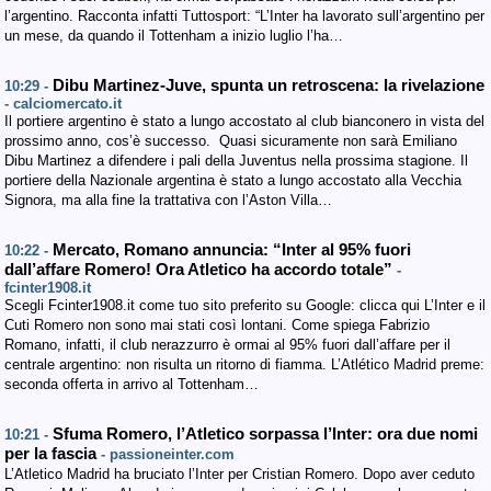
l’argentino. Racconta infatti Tuttosport: “L’Inter ha lavorato sull’argentino per
un mese, da quando il Tottenham a inizio luglio l’ha…
Dibu Martinez-Juve, spunta un retroscena: la rivelazione
10:29 -
- calciomercato.it
Il portiere argentino è stato a lungo accostato al club bianconero in vista del
prossimo anno, cos’è successo. Quasi sicuramente non sarà Emiliano
Dibu Martinez a difendere i pali della Juventus nella prossima stagione. Il
portiere della Nazionale argentina è stato a lungo accostato alla Vecchia
Signora, ma alla fine la trattativa con l’Aston Villa…
Mercato, Romano annuncia: “Inter al 95% fuori
10:22 -
dall’affare Romero! Ora Atletico ha accordo totale”
-
fcinter1908.it
Scegli Fcinter1908.it come tuo sito preferito su Google: clicca qui L’Inter e il
Cuti Romero non sono mai stati così lontani. Come spiega Fabrizio
Romano, infatti, il club nerazzurro è ormai al 95% fuori dall’affare per il
centrale argentino: non risulta un ritorno di fiamma. L’Atlético Madrid preme:
seconda offerta in arrivo al Tottenham…
Sfuma Romero, l’Atletico sorpassa l’Inter: ora due nomi
10:21 -
per la fascia
- passioneinter.com
L’Atletico Madrid ha bruciato l’Inter per Cristian Romero. Dopo aver ceduto