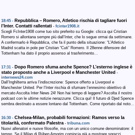
Repubblica – Romero, Atletico rischia di tagliare fuori
18:45 -
l’Inter. Contatti rallentati
- fcinter1908.it
Scegli FcInter1908 come tuo sito preferito su Google: clicca qui Cristian
Romero si allontana sempre più dall’Inter, che lo segue ormai da settimane.
A confermarlo è Repubblica, che fa il punto della situazione: “L’Atletico
Madrid scatta in pole per Cristian “Cuti” Romero. Il 28enne difensore del
Tottenham ha dato il proprio assenso al trasferimento…
Dopo Romero sfuma anche Spence? L’esterno inglese è
17:31 -
stato proposto anche a Liverpool e Manchester United
-
internews24.com
Dall’Inghilterra arriva l’indiscrezione: Spence offerto a Liverpool e
Manchester United. Per l’Inter rischia di sfumare l’ennesimo obiettivo di
mercato Ascolta Inter News 24! Non hai tempo di leggere? Ascolta il nostro
podcast con le ultime notizie nerazzurre. Clicca qui! Il futuro di Djed Spence
sembra destinato a essere lontano dal Tottenham. Come riportato dal noto…
Chelsea-Milan, probabili formazioni: Ramos verso la
16:30 -
titolarità, confermato Palestra
- tribuna.com
Nuovi allenatori e nuove filosofie, ma con un unico comune denominatore: il
tempo. Se il Milan di Rúben Amorim comincia già a mostrare sprazzi