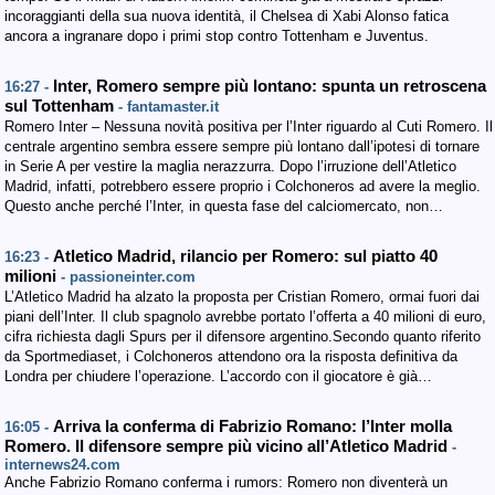
incoraggianti della sua nuova identità, il Chelsea di Xabi Alonso fatica
ancora a ingranare dopo i primi stop contro Tottenham e Juventus.
Inter, Romero sempre più lontano: spunta un retroscena
16:27 -
sul Tottenham
- fantamaster.it
Romero Inter – Nessuna novità positiva per l’Inter riguardo al Cuti Romero. Il
centrale argentino sembra essere sempre più lontano dall’ipotesi di tornare
in Serie A per vestire la maglia nerazzurra. Dopo l’irruzione dell’Atletico
Madrid, infatti, potrebbero essere proprio i Colchoneros ad avere la meglio.
Questo anche perché l’Inter, in questa fase del calciomercato, non…
Atletico Madrid, rilancio per Romero: sul piatto 40
16:23 -
milioni
- passioneinter.com
L’Atletico Madrid ha alzato la proposta per Cristian Romero, ormai fuori dai
piani dell’Inter. Il club spagnolo avrebbe portato l’offerta a 40 milioni di euro,
cifra richiesta dagli Spurs per il difensore argentino.Secondo quanto riferito
da Sportmediaset, i Colchoneros attendono ora la risposta definitiva da
Londra per chiudere l’operazione. L’accordo con il giocatore è già…
Arriva la conferma di Fabrizio Romano: l’Inter molla
16:05 -
Romero. Il difensore sempre più vicino all’Atletico Madrid
-
internews24.com
Anche Fabrizio Romano conferma i rumors: Romero non diventerà un