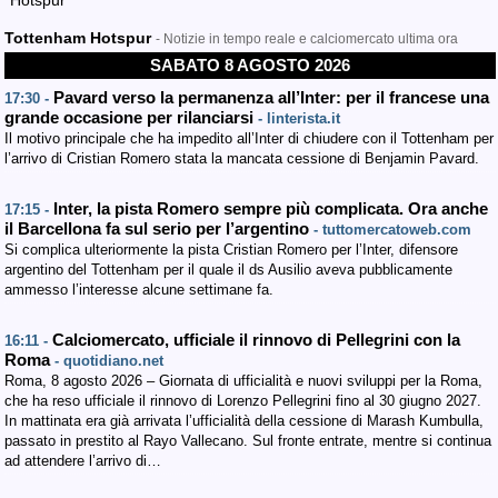
Hotspur
Tottenham Hotspur
- Notizie in tempo reale e calciomercato ultima ora
SABATO 8 AGOSTO 2026
Pavard verso la permanenza all’Inter: per il francese una
17:30 -
grande occasione per rilanciarsi
- linterista.it
Il motivo principale che ha impedito all’Inter di chiudere con il Tottenham per
l’arrivo di Cristian Romero stata la mancata cessione di Benjamin Pavard.
Inter, la pista Romero sempre più complicata. Ora anche
17:15 -
il Barcellona fa sul serio per l’argentino
- tuttomercatoweb.com
Si complica ulteriormente la pista Cristian Romero per l’Inter, difensore
argentino del Tottenham per il quale il ds Ausilio aveva pubblicamente
ammesso l’interesse alcune settimane fa.
Calciomercato, ufficiale il rinnovo di Pellegrini con la
16:11 -
Roma
- quotidiano.net
Roma, 8 agosto 2026 – Giornata di ufficialità e nuovi sviluppi per la Roma,
che ha reso ufficiale il rinnovo di Lorenzo Pellegrini fino al 30 giugno 2027.
In mattinata era già arrivata l’ufficialità della cessione di Marash Kumbulla,
passato in prestito al Rayo Vallecano. Sul fronte entrate, mentre si continua
ad attendere l’arrivo di…