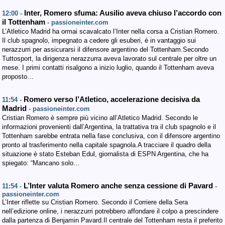
Inter, Romero sfuma: Ausilio aveva chiuso l’accordo con
12:00 -
il Tottenham
- passioneinter.com
L’Atletico Madrid ha ormai scavalcato l’Inter nella corsa a Cristian Romero.
Il club spagnolo, impegnato a cedere gli esuberi, è in vantaggio sui
nerazzurri per assicurarsi il difensore argentino del Tottenham.Secondo
Tuttosport, la dirigenza nerazzurra aveva lavorato sul centrale per oltre un
mese. I primi contatti risalgono a inizio luglio, quando il Tottenham aveva
proposto…
Romero verso l’Atletico, accelerazione decisiva da
11:54 -
Madrid
- passioneinter.com
Cristian Romero è sempre più vicino all’Atletico Madrid. Secondo le
informazioni provenienti dall’Argentina, la trattativa tra il club spagnolo e il
Tottenham sarebbe entrata nella fase conclusiva, con il difensore argentino
pronto al trasferimento nella capitale spagnola.A tracciare il quadro della
situazione è stato Esteban Edul, giornalista di ESPN Argentina, che ha
spiegato: “Mancano solo…
L’Inter valuta Romero anche senza cessione di Pavard
11:54 -
-
passioneinter.com
L’Inter riflette su Cristian Romero. Secondo il Corriere della Sera
nell’edizione online, i nerazzurri potrebbero affondare il colpo a prescindere
dalla partenza di Benjamin Pavard.Il centrale del Tottenham resta il preferito