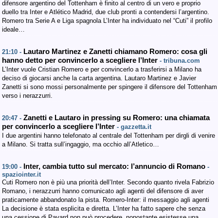
difensore argentino del Tottenham è finito al centro di un vero e proprio
duello tra Inter e Atlético Madrid, due club pronti a contendersi l’argentino.
Romero tra Serie A e Liga spagnola L’Inter ha individuato nel “Cuti” il profilo
ideale…
Lautaro Martinez e Zanetti chiamano Romero: cosa gli
21:10 -
hanno detto per convincerlo a scegliere l’Inter
- tribuna.com
L’Inter vuole Cristian Romero e per convincerlo a trasferirsi a Milano ha
deciso di giocarsi anche la carta argentina. Lautaro Martinez e Javier
Zanetti si sono mossi personalmente per spingere il difensore del Tottenham
verso i nerazzurri.
Zanetti e Lautaro in pressing su Romero: una chiamata
20:47 -
per convincerlo a scegliere l’Inter
- gazzetta.it
I due argentini hanno telefonato al centrale del Tottenham per dirgli di venire
a Milano. Si tratta sull’ingaggio, ma occhio all’Atletico…
Inter, cambia tutto sul mercato: l’annuncio di Romano
19:00 -
-
spaziointer.it
Cuti Romero non è più una priorità dell’Inter. Secondo quanto rivela Fabrizio
Romano, i nerazzurri hanno comunicato agli agenti del difensore di aver
praticamente abbandonato la pista. Romero-Inter: il messaggio agli agenti
La decisione è stata esplicita e diretta. L’Inter ha fatto sapere che senza
una cessione di Pavard non può procedere, nonostante esistesse una…