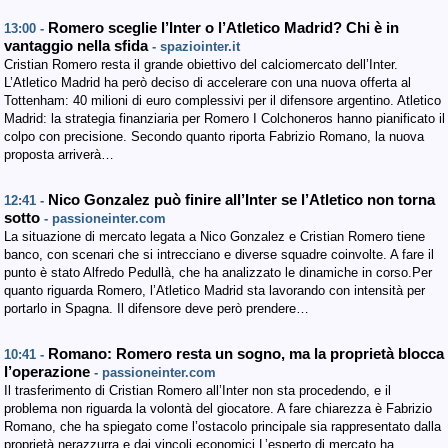
Romero sceglie l’Inter o l’Atletico Madrid? Chi è in
13:00 -
vantaggio nella sfida
- spaziointer.it
Cristian Romero resta il grande obiettivo del calciomercato dell’Inter.
L’Atletico Madrid ha però deciso di accelerare con una nuova offerta al
Tottenham: 40 milioni di euro complessivi per il difensore argentino. Atletico
Madrid: la strategia finanziaria per Romero I Colchoneros hanno pianificato il
colpo con precisione. Secondo quanto riporta Fabrizio Romano, la nuova
proposta arriverà…
Nico Gonzalez può finire all’Inter se l’Atletico non torna
12:41 -
sotto
- passioneinter.com
La situazione di mercato legata a Nico Gonzalez e Cristian Romero tiene
banco, con scenari che si intrecciano e diverse squadre coinvolte. A fare il
punto è stato Alfredo Pedullà, che ha analizzato le dinamiche in corso.Per
quanto riguarda Romero, l’Atletico Madrid sta lavorando con intensità per
portarlo in Spagna. Il difensore deve però prendere…
Romano: Romero resta un sogno, ma la proprietà blocca
10:41 -
l’operazione
- passioneinter.com
Il trasferimento di Cristian Romero all’Inter non sta procedendo, e il
problema non riguarda la volontà del giocatore. A fare chiarezza è Fabrizio
Romano, che ha spiegato come l’ostacolo principale sia rappresentato dalla
proprietà nerazzurra e dai vincoli economici.L’esperto di mercato ha