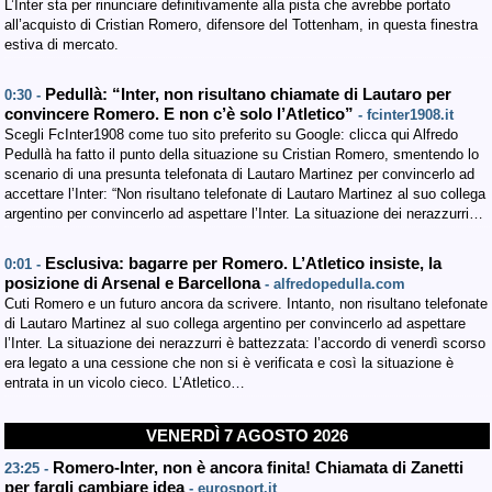
L’Inter sta per rinunciare definitivamente alla pista che avrebbe portato
all’acquisto di Cristian Romero, difensore del Tottenham, in questa finestra
estiva di mercato.
Pedullà: “Inter, non risultano chiamate di Lautaro per
0:30 -
convincere Romero. E non c’è solo l’Atletico”
- fcinter1908.it
Scegli FcInter1908 come tuo sito preferito su Google: clicca qui Alfredo
Pedullà ha fatto il punto della situazione su Cristian Romero, smentendo lo
scenario di una presunta telefonata di Lautaro Martinez per convincerlo ad
accettare l’Inter: “Non risultano telefonate di Lautaro Martinez al suo collega
argentino per convincerlo ad aspettare l’Inter. La situazione dei nerazzurri…
Esclusiva: bagarre per Romero. L’Atletico insiste, la
0:01 -
posizione di Arsenal e Barcellona
- alfredopedulla.com
Cuti Romero e un futuro ancora da scrivere. Intanto, non risultano telefonate
di Lautaro Martinez al suo collega argentino per convincerlo ad aspettare
l’Inter. La situazione dei nerazzurri è battezzata: l’accordo di venerdì scorso
era legato a una cessione che non si è verificata e così la situazione è
entrata in un vicolo cieco. L’Atletico…
VENERDÌ 7 AGOSTO 2026
Romero-Inter, non è ancora finita! Chiamata di Zanetti
23:25 -
per fargli cambiare idea
- eurosport.it