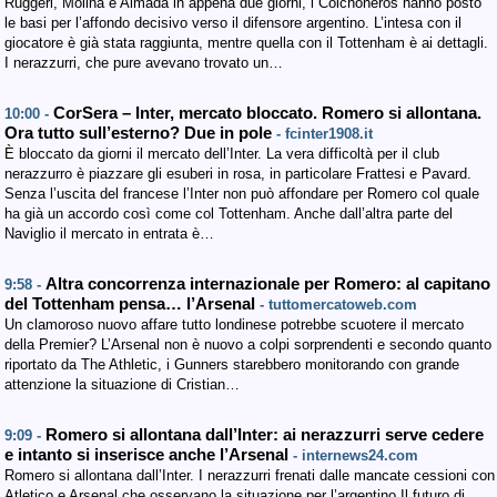
Ruggeri, Molina e Almada in appena due giorni, i Colchoneros hanno posto
le basi per l’affondo decisivo verso il difensore argentino. L’intesa con il
giocatore è già stata raggiunta, mentre quella con il Tottenham è ai dettagli.
I nerazzurri, che pure avevano trovato un…
CorSera – Inter, mercato bloccato. Romero si allontana.
10:00 -
Ora tutto sull’esterno? Due in pole
- fcinter1908.it
È bloccato da giorni il mercato dell’Inter. La vera difficoltà per il club
nerazzurro è piazzare gli esuberi in rosa, in particolare Frattesi e Pavard.
Senza l’uscita del francese l’Inter non può affondare per Romero col quale
ha già un accordo così come col Tottenham. Anche dall’altra parte del
Naviglio il mercato in entrata è…
Altra concorrenza internazionale per Romero: al capitano
9:58 -
del Tottenham pensa… l’Arsenal
- tuttomercatoweb.com
Un clamoroso nuovo affare tutto londinese potrebbe scuotere il mercato
della Premier? L’Arsenal non è nuovo a colpi sorprendenti e secondo quanto
riportato da The Athletic, i Gunners starebbero monitorando con grande
attenzione la situazione di Cristian…
Romero si allontana dall’Inter: ai nerazzurri serve cedere
9:09 -
e intanto si inserisce anche l’Arsenal
- internews24.com
Romero si allontana dall’Inter. I nerazzurri frenati dalle mancate cessioni con
Atletico e Arsenal che osservano la situazione per l’argentino Il futuro di