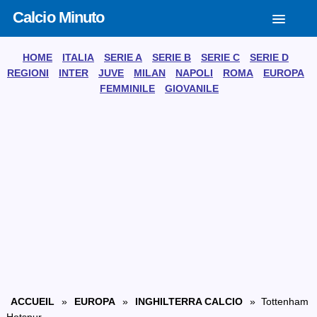
Calcio Minuto
HOME
ITALIA
SERIE A
SERIE B
SERIE C
SERIE D
REGIONI
INTER
JUVE
MILAN
NAPOLI
ROMA
EUROPA
FEMMINILE
GIOVANILE
ACCUEIL
»
EUROPA
»
INGHILTERRA CALCIO
» Tottenham