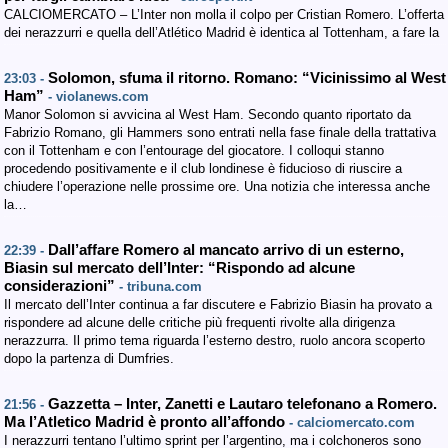
CALCIOMERCATO – L’Inter non molla il colpo per Cristian Romero. L’offerta
dei nerazzurri e quella dell’Atlético Madrid è identica al Tottenham, a fare la
Solomon, sfuma il ritorno. Romano: “Vicinissimo al West
23:03 -
Ham”
- violanews.com
Manor Solomon si avvicina al West Ham. Secondo quanto riportato da
Fabrizio Romano, gli Hammers sono entrati nella fase finale della trattativa
con il Tottenham e con l’entourage del giocatore. I colloqui stanno
procedendo positivamente e il club londinese è fiducioso di riuscire a
chiudere l’operazione nelle prossime ore. Una notizia che interessa anche
la…
Dall’affare Romero al mancato arrivo di un esterno,
22:39 -
Biasin sul mercato dell’Inter: “Rispondo ad alcune
considerazioni”
- tribuna.com
Il mercato dell’Inter continua a far discutere e Fabrizio Biasin ha provato a
rispondere ad alcune delle critiche più frequenti rivolte alla dirigenza
nerazzurra. Il primo tema riguarda l’esterno destro, ruolo ancora scoperto
dopo la partenza di Dumfries.
Gazzetta – Inter, Zanetti e Lautaro telefonano a Romero.
21:56 -
Ma l’Atletico Madrid è pronto all’affondo
- calciomercato.com
I nerazzurri tentano l’ultimo sprint per l’argentino, ma i colchoneros sono