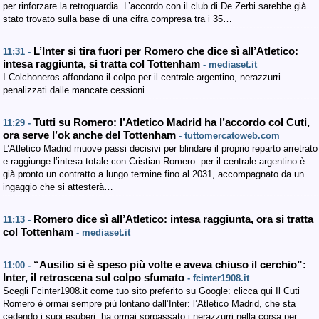
per rinforzare la retroguardia. L’accordo con il club di De Zerbi sarebbe già
stato trovato sulla base di una cifra compresa tra i 35…
L’Inter si tira fuori per Romero che dice sì all’Atletico:
11:31 -
intesa raggiunta, si tratta col Tottenham
- mediaset.it
I Colchoneros affondano il colpo per il centrale argentino, nerazzurri
penalizzati dalle mancate cessioni
Tutti su Romero: l’Atletico Madrid ha l’accordo col Cuti,
11:29 -
ora serve l’ok anche del Tottenham
- tuttomercatoweb.com
L’Atletico Madrid muove passi decisivi per blindare il proprio reparto arretrato
e raggiunge l’intesa totale con Cristian Romero: per il centrale argentino è
già pronto un contratto a lungo termine fino al 2031, accompagnato da un
ingaggio che si attesterà…
Romero dice sì all’Atletico: intesa raggiunta, ora si tratta
11:13 -
col Tottenham
- mediaset.it
“Ausilio si è speso più volte e aveva chiuso il cerchio”:
11:00 -
Inter, il retroscena sul colpo sfumato
- fcinter1908.it
Scegli Fcinter1908.it come tuo sito preferito su Google: clicca qui Il Cuti
Romero è ormai sempre più lontano dall’Inter: l’Atletico Madrid, che sta
cedendo i suoi esuberi, ha ormai sorpassato i nerazzurri nella corsa per