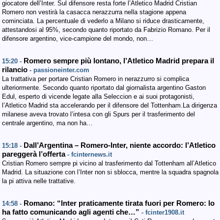
giocatore dell’Inter. Sul difensore resta forte l’Atletico Madrid Cristian
Romero non vestirà la casacca nerazzurra nella stagione appena
cominciata. La percentuale di vederlo a Milano si riduce drasticamente,
attestandosi al 95%, secondo quanto riportato da Fabrizio Romano. Per il
difensore argentino, vice-campione del mondo, non…
Romero sempre più lontano, l’Atletico Madrid prepara il
15:20 -
rilancio
- passioneinter.com
La trattativa per portare Cristian Romero in nerazzurro si complica
ulteriormente. Secondo quanto riportato dal giornalista argentino Gaston
Edul, esperto di vicende legate alla Seleccion e ai suoi protagonisti,
l’Atletico Madrid sta accelerando per il difensore del Tottenham.La dirigenza
milanese aveva trovato l’intesa con gli Spurs per il trasferimento del
centrale argentino, ma non ha…
Dall’Argentina – Romero-Inter, niente accordo: l’Atletico
15:18 -
pareggerà l’offerta
- fcinternews.it
Cristian Romero sempre pi vicino al trasferimento dal Tottenham all’Atletico
Madrid. La situazione con l’Inter non si sblocca, mentre la squadra spagnola
la pi attiva nelle trattative.
Romano: “Inter praticamente tirata fuori per Romero: lo
14:58 -
ha fatto comunicando agli agenti che…”
- fcinter1908.it