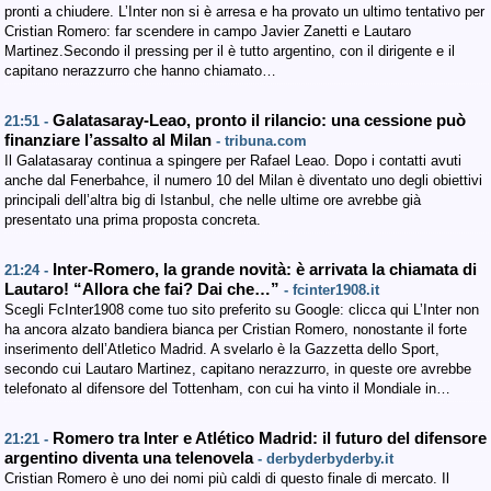
pronti a chiudere. L’Inter non si è arresa e ha provato un ultimo tentativo per
Cristian Romero: far scendere in campo Javier Zanetti e Lautaro
Martinez.Secondo il pressing per il è tutto argentino, con il dirigente e il
capitano nerazzurro che hanno chiamato…
Galatasaray-Leao, pronto il rilancio: una cessione può
21:51 -
finanziare l’assalto al Milan
- tribuna.com
Il Galatasaray continua a spingere per Rafael Leao. Dopo i contatti avuti
anche dal Fenerbahce, il numero 10 del Milan è diventato uno degli obiettivi
principali dell’altra big di Istanbul, che nelle ultime ore avrebbe già
presentato una prima proposta concreta.
Inter-Romero, la grande novità: è arrivata la chiamata di
21:24 -
Lautaro! “Allora che fai? Dai che…”
- fcinter1908.it
Scegli FcInter1908 come tuo sito preferito su Google: clicca qui L’Inter non
ha ancora alzato bandiera bianca per Cristian Romero, nonostante il forte
inserimento dell’Atletico Madrid. A svelarlo è la Gazzetta dello Sport,
secondo cui Lautaro Martinez, capitano nerazzurro, in queste ore avrebbe
telefonato al difensore del Tottenham, con cui ha vinto il Mondiale in…
Romero tra Inter e Atlético Madrid: il futuro del difensore
21:21 -
argentino diventa una telenovela
- derbyderbyderby.it
Cristian Romero è uno dei nomi più caldi di questo finale di mercato. Il