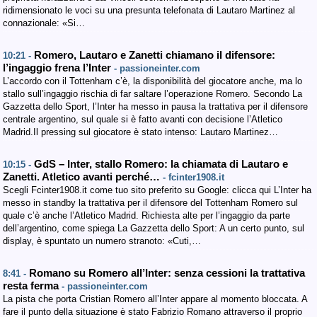
ridimensionato le voci su una presunta telefonata di Lautaro Martinez al
connazionale: «Si…
Romero, Lautaro e Zanetti chiamano il difensore:
10:21 -
l’ingaggio frena l’Inter
- passioneinter.com
L’accordo con il Tottenham c’è, la disponibilità del giocatore anche, ma lo
stallo sull’ingaggio rischia di far saltare l’operazione Romero. Secondo La
Gazzetta dello Sport, l’Inter ha messo in pausa la trattativa per il difensore
centrale argentino, sul quale si è fatto avanti con decisione l’Atletico
Madrid.Il pressing sul giocatore è stato intenso: Lautaro Martinez…
GdS – Inter, stallo Romero: la chiamata di Lautaro e
10:15 -
Zanetti. Atletico avanti perché…
- fcinter1908.it
Scegli Fcinter1908.it come tuo sito preferito su Google: clicca qui L’Inter ha
messo in standby la trattativa per il difensore del Tottenham Romero sul
quale c’è anche l’Atletico Madrid. Richiesta alte per l’ingaggio da parte
dell’argentino, come spiega La Gazzetta dello Sport: A un certo punto, sul
display, è spuntato un numero stranoto: «Cuti,…
Romano su Romero all’Inter: senza cessioni la trattativa
8:41 -
resta ferma
- passioneinter.com
La pista che porta Cristian Romero all’Inter appare al momento bloccata. A
fare il punto della situazione è stato Fabrizio Romano attraverso il proprio