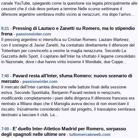
canale YouTube, spiegando come la questione sia legata principalmente alle
cessioni che il club deve portare a termine.Nelle scorse settimane il
difensore argentino sembrava molto vicino ai nerazzurri, ma dopo l’arrivo…
Pressing di Lautaro e Zanetti su Romero, ma lo stipendio
8:21 -
frena
- passioneinter.com
Il pressing argentino si intensifica su Cristian Romero. Lautaro Martinez,
con il sostegno di Javier Zanetti, ha contattato direttamente il difensore del
Tottenham per convincerlo a vestire la maglia nerazzurra. Secondo La
Gazzetta dello Sport, il capitano dell’Inter ha sfruttato il legame consolidato
in Nazionale, dove i due hanno vinto insieme il Mondiale, due Coppe…
Pavard resta all’Inter, sfuma Romero: nuovo scenario di
7:40 -
mercato
- passioneinter.com
Il mercato dell’Inter cambia direzione nelle battute finali della sessione
estiva. Secondo Sportitalia, Benjamin Pavard resterà in nerazzurro,
modificando completamente i piani della dirigenza.Il difensore francese era
rientrato a Milano dopo che il Marsiglia aveva deciso di non esercitare il
riscatto. Inizialmente considerato fuori dal progetto, il transalpino sembrava
destinato a lasciare il club. La…
E’ duello Inter-Atletico Madrid per Romero, sorpasso
7:00 -
degli spagnoli nelle ultime ore
- tuttomercatoweb.com