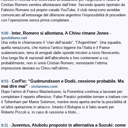
Cristian Romero sembra allontanarsi dall’Inter. Secondo quanto riportato da
Fabrizio Romano sul proprio canale YouTube, il club nerazzurro avrebbe
comunicato all’entourage del difensore argentino l’impossibilità di procedere
con l’operazione senza prima completare…
Inter, Romero si allontana. A Chivu rimane Jones
9:00 -
-
quotidiano.net
Una volta lo chiamavano il “clan dell’asado“, “l’ArgentInter“. Una squadra,
quella nerazzurra, che riuniva l’antico legame tra l’Italia e il Paese
sudamericano, terra di emigrati dalle sponde tricolori a inizio Novecento.
Una lunga fila di nazionali dell’albiceleste e loro conterranei a cui,
probabilmente, non si unirà Cristian Romero, nonostante l’ottima
impressione destata su Chivu nell’ultimo…
CorFio: “Gudmundsson e Dodò, cessione probabile. Ma
8:53 -
mai dire mai”
- violanews.com
Dopo l’arrivo di Franco Mastantuono, la Fiorentina continua a lavorare per
completare il reparto offensivo. Fabio Paratici potrebbe tornare a trattare con
il Tottenham per Manor Solomon, mentre resta aperta anche la possibilità di
un’altra operazione in attacco. Intanto il Bologna si è fatto avanti per
Roberto Piccoli e, in caso di cessione a titolo…
Juventus, Atubolu proposto in alternativa a Suzuki: come
8:11 -