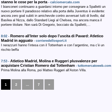
stanno le cose per la porta
- calciomercato.com
I bianconeri continuano a guardarsi intorno per consegnare a Spalletti un
nuovo portiere Il paradosso relativo alla porta della Juventus è evidente:
ancora zero goal subiti in amichevole contro avversari tutti di livello, dal
Basilea al Nizza, dallo Standard Liegi al Chelsea, ma ancora manca il
portiere titolare. Non sarà Di Gregorio, bocciato da Spalletti,…
Romero all’Inter solo dopo l’uscita di Pavard: Atletico
8:02 -
Madrid in agguato
- corrieredellosport.it
I nerazzurri hanno l’intesa con il Tottenham e con l’argentino, ma c’è un
rischio beffa
Atletico Madrid, Molina e Ruggeri plusvalenze per
7:53 -
acquistare Cristian Romero dal Tottenham
- tuttomercatoweb.com
Prima Molina alla Roma, poi Matteo Ruggeri all’Aston Villa.
1
2
…
7
»