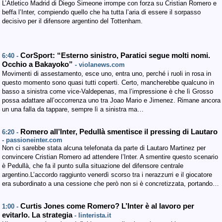
L’Atletico Madrid di Diego Simeone irrompe con forza su Cristian Romero e
beffa l’Inter, compiendo quello che ha tutta l’aria di essere il sorpasso
decisivo per il difensore argentino del Tottenham.
CorSport: “Esterno sinistro, Paratici segue molti nomi.
6:40 -
Occhio a Bakayoko”
- violanews.com
Movimenti di assestamento, esce uno, entra uno, perché i ruoli in rosa in
questo momento sono quasi tutti coperti. Certo, mancherebbe qualcuno in
basso a sinistra come vice-Valdepenas, ma l’impressione è che lì Grosso
possa adattare all’occorrenza uno tra Joao Mario e Jimenez. Rimane ancora
un una falla da tappare, sempre lì a sinistra ma…
Romero all’Inter, Pedullà smentisce il pressing di Lautaro
6:20 -
- passioneinter.com
Non ci sarebbe stata alcuna telefonata da parte di Lautaro Martinez per
convincere Cristian Romero ad attendere l’Inter. A smentire questo scenario
è Pedullà, che fa il punto sulla situazione del difensore centrale
argentino.L’accordo raggiunto venerdì scorso tra i nerazzurri e il giocatore
era subordinato a una cessione che però non si è concretizzata, portando…
Curtis Jones come Romero? L’Inter è al lavoro per
1:00 -
evitarlo. La strategia
- linterista.it