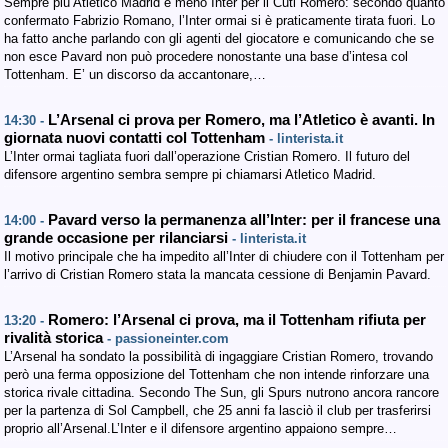
Sempre più Atletico Madrid e meno Inter per il Cuti Romero: secondo quanto
confermato Fabrizio Romano, l’Inter ormai si è praticamente tirata fuori. Lo
ha fatto anche parlando con gli agenti del giocatore e comunicando che se
non esce Pavard non può procedere nonostante una base d’intesa col
Tottenham. E’ un discorso da accantonare,…
L’Arsenal ci prova per Romero, ma l’Atletico è avanti. In
14:30 -
giornata nuovi contatti col Tottenham
- linterista.it
L’Inter ormai tagliata fuori dall’operazione Cristian Romero. Il futuro del
difensore argentino sembra sempre pi chiamarsi Atletico Madrid.
Pavard verso la permanenza all’Inter: per il francese una
14:00 -
grande occasione per rilanciarsi
- linterista.it
Il motivo principale che ha impedito all’Inter di chiudere con il Tottenham per
l’arrivo di Cristian Romero stata la mancata cessione di Benjamin Pavard.
Romero: l’Arsenal ci prova, ma il Tottenham rifiuta per
13:20 -
rivalità storica
- passioneinter.com
L’Arsenal ha sondato la possibilità di ingaggiare Cristian Romero, trovando
però una ferma opposizione del Tottenham che non intende rinforzare una
storica rivale cittadina. Secondo The Sun, gli Spurs nutrono ancora rancore
per la partenza di Sol Campbell, che 25 anni fa lasciò il club per trasferirsi
proprio all’Arsenal.L’Inter e il difensore argentino appaiono sempre…