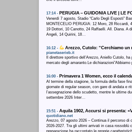
PERUGIA – GUIDONIA LIVE | LE 
17:14 -
Venerdì 7 agosto, Stadio “Carlo Degli Esposti”
MONTECELIO PERUGIA: 12 Moro, 28 Riccardi, 4 Toz
19 Dottori, 10 Canotto, 24 Raffaelli. All. Diana. A 
Angeli, 14 Quirini, 18…
Arezzo, Cutolo: “Cerchiamo un m
16:12 -
pianetaserieb.it
Il direttore sportivo dell’Arezzo, Aniello Cutolo, h
mercato degli amaranto.Le dichiarazioni”Abbiamo 
Primavera 1 Women, ecco il calenda
16:00 -
Al termine della stagione, la formula della fase fin
giornate di regular season, con gare di andata e ri
l’assegnazione dello scudetto, mentre le ultime
settembre 2026 Inter…
Aquila 1902, Accursi si presenta: «
15:51 -
quotidiano.net
Arezzo, 07 agosto 2026 – Continua il percorso di c
2026-2027. Tra gli ultimi arrivati in casa rossoblù
preparazione ha raccontato le proprie caratteristic