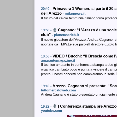
Primavera 1 Women: si parte il 20 s
20:40 -
dell’Arezzo
- milannews.it
Il futuro del calcio femminile italiano torna protago
Cagnano: “L’Arezzo è una società
19:58 -
club”
- pianetaserieb.it
Il nuovo giocatore dell’Arezzo, Andrea Cagnano, si
riportate da TMW.Le sue paroleIl direttore Cutolo 
VIDEO / Bucchi: “Il Brescia come l
19:53 -
amarantomagazine.it
Il tecnico amaranto in conferenza stampa a due gior
organico cambiato poco e punta a vincere il campio
pronto, i nostri concetti non cambieranno in serie
Arezzo, Cagnano si presenta: “Soci
19:49 -
tuttomercatoweb.com
Andrea Cagnano è stato presentato ufficialmente 
| Conferenza stampa pre Arezzo–
19:22 -
youtube.com