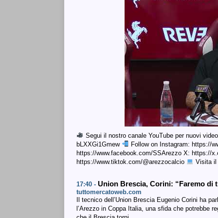
Segui il nostro canale YouTube per nuovi vide
bLXXGi1Gmew
Follow on Instagram: https://
https://www.facebook.com/SSArezzo X: https://x
https://www.tiktok.com/@arezzocalcio
Visita il
Union Brescia, Corini: “Faremo di tu
17:40 -
tuttomercatoweb.com
Il tecnico dell’Union Brescia Eugenio Corini ha pa
l’Arezzo in Coppa Italia, una sfida che potrebbe re
che il Brescia torni…