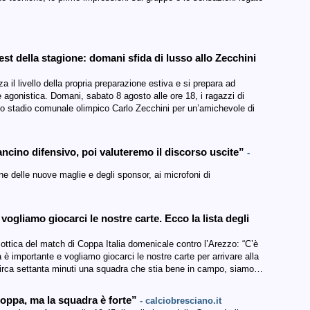
st della stagione: domani sfida di lusso allo Zecchini
 il livello della propria preparazione estiva e si prepara ad
e agonistica. Domani, sabato 8 agosto alle ore 18, i ragazzi di
o stadio comunale olimpico Carlo Zecchini per un’amichevole di
cino difensivo, poi valuteremo il discorso uscite”
-
e delle nuove maglie e degli sponsor, ai microfoni di
vogliamo giocarci le nostre carte. Ecco la lista degli
ottica del match di Coppa Italia domenicale contro l’Arezzo: “C’è
è importante e vogliamo giocarci le nostre carte per arrivare alla
r circa settanta minuti una squadra che stia bene in campo, siamo…
Coppa, ma la squadra è forte”
- calciobresciano.it