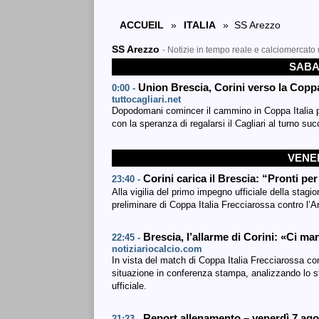
ACCUEIL
»
ITALIA
» SS Arezzo
SS Arezzo
- Notizie in tempo reale e calciomercato 
SABA
Union Brescia, Corini verso la Coppa 
0:00 -
tuttocagliari.net
Dopodomani comincer il cammino in Coppa Italia p
con la speranza di regalarsi il Cagliari al turno su
VENER
Corini carica il Brescia: “Pronti pe
23:40 -
Alla vigilia del primo impegno ufficiale della stagi
preliminare di Coppa Italia Frecciarossa contro l’A
Brescia, l’allarme di Corini: «Ci m
22:45 -
notiziariocalcio.com
In vista del match di Coppa Italia Frecciarossa cont
situazione in conferenza stampa, analizzando lo st
ufficiale.
Report allenamento – venerdì 7 ag
21:23 -