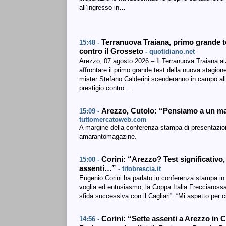
all’ingresso in…
Terranuova Traiana, primo grande te
15:48 -
contro il Grosseto
- quotidiano.net
Arezzo, 07 agosto 2026 – Il Terranuova Traiana alza
affrontare il primo grande test della nuova stagion
mister Stefano Calderini scenderanno in campo all
prestigio contro…
Arezzo, Cutolo: “Pensiamo a un man
15:09 -
tuttomercatoweb.com
A margine della conferenza stampa di presentazion
amarantomagazine.
Corini: “Arezzo? Test significativo, 
15:00 -
assenti…”
- tifobrescia.it
Eugenio Corini ha parlato in conferenza stampa in 
voglia ed entusiasmo, la Coppa Italia Frecciarossa 
sfida successiva con il Cagliari”. “Mi aspetto pe
Corini: “Sette assenti a Arezzo in 
14:56 -