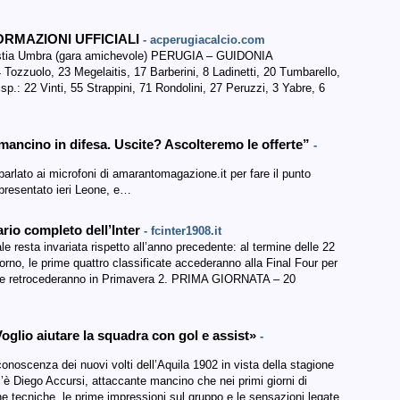
FORMAZIONI UFFICIALI
- acperugiacalcio.com
 Bastia Umbra (gara amichevole) PERUGIA – GUIDONIA
zuolo, 23 Megelaitis, 17 Barberini, 8 Ladinetti, 20 Tumbarello,
disp.: 22 Vinti, 55 Strappini, 71 Rondolini, 27 Peruzzi, 3 Yabre, 6
ancino in difesa. Uscite? Ascolteremo le offerte”
-
a parlato ai microfoni di amarantomagazione.it per fare il punto
presentato ieri Leone, e…
rio completo dell’Inter
- fcinter1908.it
ale resta invariata rispetto all’anno precedente: al termine delle 22
torno, le prime quattro classificate accederanno alla Final Four per
 due retrocederanno in Primavera 2. PRIMA GIORNATA – 20
Voglio aiutare la squadra con gol e assist»
-
onoscenza dei nuovi volti dell’Aquila 1902 in vista della stagione
 c’è Diego Accursi, attaccante mancino che nei primi giorni di
he tecniche, le prime impressioni sul gruppo e le sensazioni legate