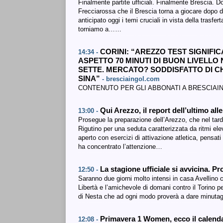
Finalmente partite ufficiali. Finalmente Brescia. Do
Frecciarossa che il Brescia torna a giocare dopo d
anticipato oggi i temi cruciali in vista della trasf
torniamo a……
CORINI: “AREZZO TEST SIGNIFIC
14:34 -
ASPETTO 70 MINUTI DI BUON LIVELLO 
SETTE. MERCATO? SODDISFATTO DI CH
SINA”
- bresciaingol.com
CONTENUTO PER GLI ABBONATI A BRESCIAI
Qui Arezzo, il report dell’ultimo a
13:00 -
Prosegue la preparazione dell’Arezzo, che nel tardo
Rigutino per una seduta caratterizzata da ritmi ele
aperto con esercizi di attivazione atletica, pensat
ha concentrato l’attenzione…
La stagione ufficiale si avvicina. P
12:50 -
Saranno due giorni molto intensi in casa Avellino 
Libertà e l’amichevole di domani contro il Torino pe
di Nesta che ad ogni modo proverà a dare minutagg
Primavera 1 Women, ecco il calendari
12:08 -