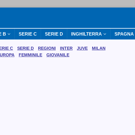
E B
SERIE C
SERIE D
INGHILTERRA
SPAGNA
ERIE C
SERIE D
REGIONI
INTER
JUVE
MILAN
UROPA
FEMMINILE
GIOVANILE