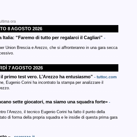
ultima ora
TO 8 AGOSTO 2026
Italia: “Faremo di tutto per regalarci il Cagliari”
-
er Union Brescia e Arezzo, che si affronteranno in una gara secca
ccessivo.
DÌ 7 AGOSTO 2026
r il primo test vero. L’Arezzo ha entusiasmo”
- tuttoc.com
one, Eugenio Corini ha incontrato la stampa per analizzare il
rezzo.
ancano sette giocatori, ma siamo una squadra forte»
-
ro l’Arezzo, il tecnico Eugenio Corini ha fatto il punto della
ato di forma della propria squadra e le insidie di questa prima gara
osto –
- ssarezzo.it