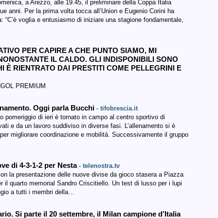
menica, a Arezzo, alle 19.45, il preliminare della Coppa Italia
ue anni. Per la prima volta tocca all’Union e Eugenio Corini ha
erta: “C’è voglia e entusiasmo di iniziare una stagione fondamentale,
ATIVO PER CAPIRE A CHE PUNTO SIAMO, MI
NONOSTANTE IL CALDO. GLI INDISPONIBILI SONO
I È RIENTRATO DAI PRESTITI COME PELLEGRINI E
NGOL PREMIUM
llenamento. Oggi parla Bucchi
- tifobrescia.it
 pomeriggio di ieri è tornato in campo al centro sportivo di
vati e da un lavoro suddiviso in diverse fasi. L’allenamento si è
i per migliorare coordinazione e mobilità. Successivamente il gruppo
rove di 4-3-1-2 per Nesta
- telenostra.tv
con la presentazione delle nuove divise da gioco stasera a Piazza
r il quarto memorial Sandro Criscitiello. Un test di lusso per i lupi
io a tutti i membri della…
o. Si parte il 20 settembre, il Milan campione d’Italia