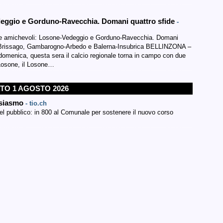
deggio e Gorduno-Ravecchia. Domani quattro sfide
-
ue amichevoli: Losone-Vedeggio e Gorduno-Ravecchia. Domani
o-Brissago, Gambarogno-Arbedo e Balerna-Insubrica BELLINZONA –
 domenica, questa sera il calcio regionale torna in campo con due
 Losone, il Losone…
TO 1 AGOSTO 2026
tusiasmo
- tio.ch
el pubblico: in 800 al Comunale per sostenere il nuovo corso