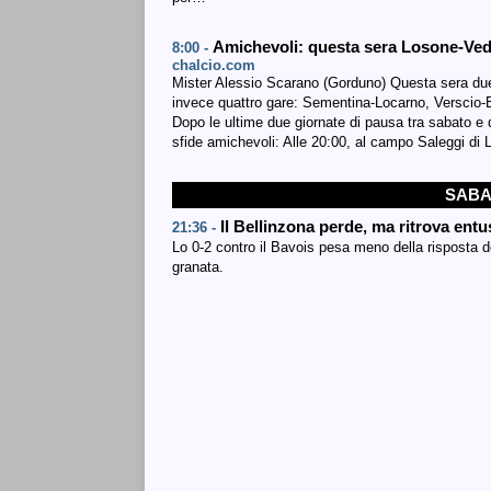
Amichevoli: questa sera Losone-Ve
8:00 -
chalcio.com
Mister Alessio Scarano (Gorduno) Questa sera d
invece quattro gare: Sementina-Locarno, Versci
Dopo le ultime due giornate di pausa tra sabato e
sfide amichevoli: Alle 20:00, al campo Saleggi di
SABA
Il Bellinzona perde, ma ritrova en
21:36 -
Lo 0-2 contro il Bavois pesa meno della risposta d
granata.