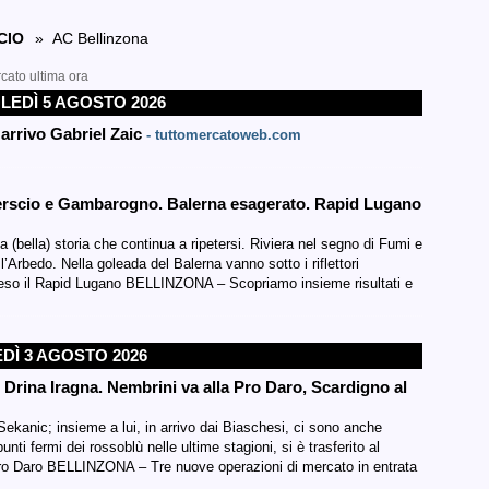
CIO
» AC Bellinzona
rcato ultima ora
EDÌ 5 AGOSTO 2026
arrivo Gabriel Zaic
- tuttomercatoweb.com
 Verscio e Gambarogno. Balerna esagerato. Rapid Lugano
 (bella) storia che continua a ripetersi. Riviera nel segno di Fumi e
’Arbedo. Nella goleada del Balerna vanno sotto i riflettori
 preso il Rapid Lugano BELLINZONA – Scopriamo insieme risultati e
DÌ 3 AGOSTO 2026
Drina Iragna. Nembrini va alla Pro Daro, Scardigno al
Sekanic; insieme a lui, in arrivo dai Biaschesi, ci sono anche
nti fermi dei rossoblù nelle ultime stagioni, si è trasferito al
Pro Daro BELLINZONA – Tre nuove operazioni di mercato in entrata