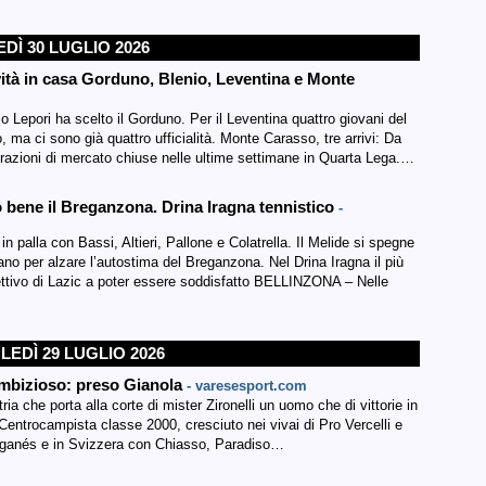
DÌ 30 LUGLIO 2026
vità in casa Gorduno, Blenio, Leventina e Monte
epori ha scelto il Gorduno. Per il Leventina quattro giovani del
, ma ci sono già quattro ufficialità. Monte Carasso, tre arrivi: Da
azioni di mercato chiuse nelle ultime settimane in Quarta Lega.…
 bene il Breganzona. Drina Iragna tennistico
-
 palla con Bassi, Altieri, Pallone e Colatrella. Il Melide si spegne
o per alzare l’autostima del Breganzona. Nel Drina Iragna il più
lettivo di Lazic a poter essere soddisfatto BELLINZONA – Nelle
EDÌ 29 LUGLIO 2026
ambizioso: preso Gianola
- varesesport.com
a che porta alla corte di mister Zironelli un uomo che di vittorie in
entrocampista classe 2000, cresciuto nei vivai di Pro Vercelli e
Leganés e in Svizzera con Chiasso, Paradiso…