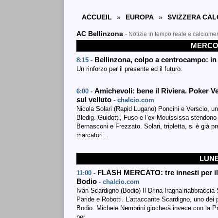
ACCUEIL
»
EUROPA
»
SVIZZERA CAL
AC Bellinzona
- Notizie in tempo reale e calciome
MERCOL
Bellinzona, colpo a centrocampo: in 
8:15 -
Un rinforzo per il presente ed il futuro.
Amichevoli: bene il Riviera. Poker
6:00 -
sul velluto
- chalcio.com
Nicola Solari (Rapid Lugano) Poncini e Verscio, una
Bledig. Guidotti, Fuso e l’ex Mouississa stendono l
Bernasconi e Frezzato. Solari, tripletta, si è già
marcatori…
LUNE
FLASH MERCATO: tre innesti per il 
11:00 -
Bodio
- chalcio.com
Ivan Scardigno (Bodio) Il Drina Iragna riabbraccia 
Paride e Robotti. L’attaccante Scardigno, uno dei pu
Bodio. Michele Nembrini giocherà invece con la 
per…