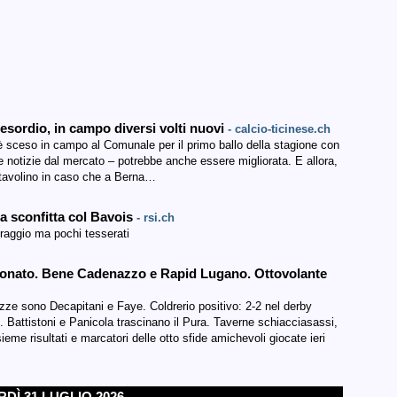
’esordio, in campo diversi volti nuovi
- calcio-ticinese.ch
a è sceso in campo al Comunale per il primo ballo della stagione con
e notizie dal mercato – potrebbe anche essere migliorata. E allora,
 tavolino in caso che a Berna…
na sconfitta col Bavois
- rsi.ch
oraggio ma pochi tesserati
ionato. Bene Cadenazzo e Rapid Lugano. Ottovolante
ze sono Decapitani e Faye. Coldrerio positivo: 2-2 nel derby
o. Battistoni e Panicola trascinano il Pura. Taverne schiacciasassi,
 risultati e marcatori delle otto sfide amichevoli giocate ieri
DÌ 31 LUGLIO 2026