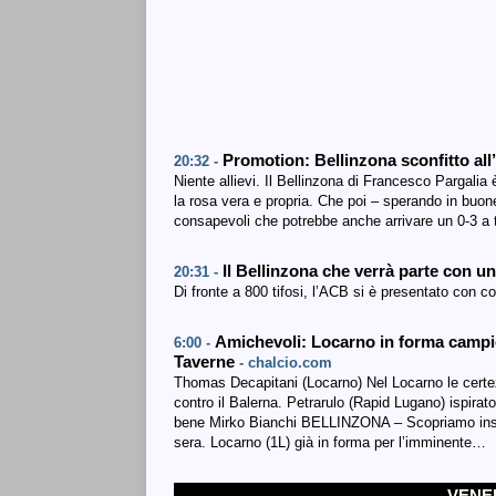
Promotion: Bellinzona sconfitto all
20:32 -
Niente allievi. Il Bellinzona di Francesco Pargali
la rosa vera e propria. Che poi – sperando in buon
consapevoli che potrebbe anche arrivare un 0-3 a
Il Bellinzona che verrà parte con u
20:31 -
Di fronte a 800 tifosi, l’ACB si è presentato con c
Amichevoli: Locarno in forma camp
6:00 -
Taverne
- chalcio.com
Thomas Decapitani (Locarno) Nel Locarno le certez
contro il Balerna. Petrarulo (Rapid Lugano) ispirat
bene Mirko Bianchi BELLINZONA – Scopriamo insieme
sera. Locarno (1L) già in forma per l’imminente…
VENER