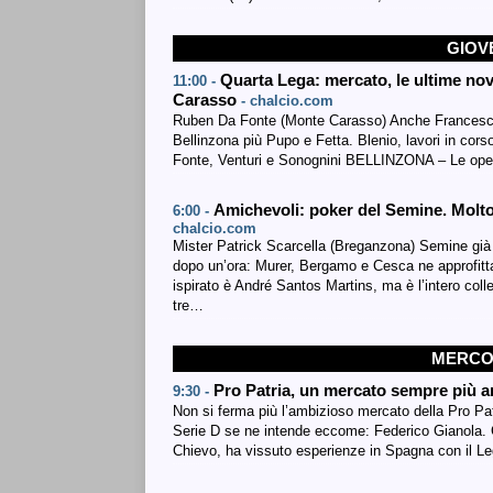
GIOVE
Quarta Lega: mercato, le ultime no
11:00 -
Carasso
- chalcio.com
Ruben Da Fonte (Monte Carasso) Anche Francesco L
Bellinzona più Pupo e Fetta. Blenio, lavori in corso
Fonte, Venturi e Sonognini BELLINZONA – Le oper
Amichevoli: poker del Semine. Molto
6:00 -
chalcio.com
Mister Patrick Scarcella (Breganzona) Semine già in
dopo un’ora: Murer, Bergamo e Cesca ne approfittan
ispirato è André Santos Martins, ma è l’intero col
tre…
MERCOL
Pro Patria, un mercato sempre più 
9:30 -
Non si ferma più l’ambizioso mercato della Pro Patri
Serie D se ne intende eccome: Federico Gianola. C
Chievo, ha vissuto esperienze in Spagna con il 