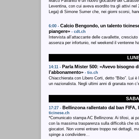
Marco Pavanito è un nuovo giocatore dei Carassesi.
Leventina, con cui aveva esordito tra gli attivi 
Lega) di Simone Sumer che, nei giorni scorsi, han
Calcio Bengondo, un talento ticinese 
6:00 -
piangere»
- cdt.ch
Intervista all’attaccante delle cavallette, cresciu
assenza per infortunio, nel weekend il ventenne h
LUNE
Parla Mister 500: «Avevo bisogno di 
14:11 -
l’abbonamento»
- tio.ch
Chiacchierata con Libero Corti, detto “Bibo”. Lui 
un nazionalista. Negli ultimi anni di granata non c’
SABA
Bellinzona rallentato dal ban FIFA, 
17:27 -
ticinese.ch
*Comunicato stampa AC Bellinzona: Ai tifosi, ai par
con la massima trasparenza sulla difficoltà che sta 
giocatori. Non vorrei entrare troppo nei dettagli,
spinge a condividere…