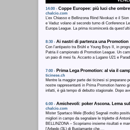
Coppe Europee: più luci che ombre 
14:00 -
chalcio.com
L’ex Chiasso e Bellinzona Riind Nivokazi e il Sion
e Vaduz volano al secondo turno di Conference L
Europa League. La prima ricomincerà da quest’ult
Ai nastri di partenza una Promotion 
8:30 -
Con l’antipasto tra Brühl e Young Boys II, in prog
Patria il campionato di Promotion League. Un camp
un paio di mesi fa. Accanto a Lugano U21 e Paradis
Prima Lega Promotion: al via il cam
7:00 -
ticinese.ch
Mentre la maggior parte dei ticinesi si preparano pe
nostre rappresentanti in Prima Promotion hanno gi
infatti, è già tempo di debutto stagionale. Dopo a
Amichevoli: poker Ascona. Lema sul
6:00 -
chalcio.com
Mister Spartaco Mele (Bodio) Segnali molto positi
migliori in campo da segnalare le triplette di Anto
BELLINZONA – Scopriamo insieme risultati e marcato
l’Arbedo (3L) di Bustamante che,…