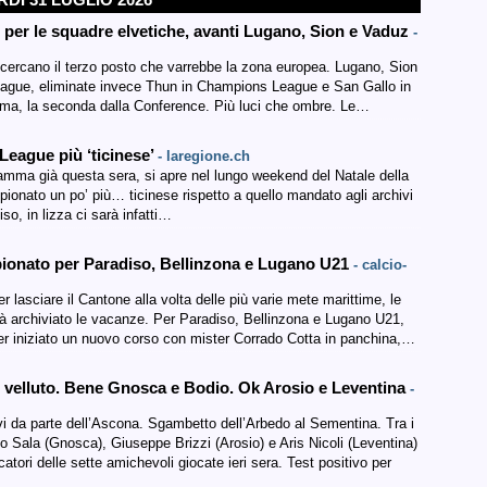
per le squadre elvetiche, avanti Lugano, Sion e Vaduz
-
 cercano il terzo posto che varrebbe la zona europea. Lugano, Sion
eague, eliminate invece Thun in Champions League e San Gallo in
ima, la seconda dalla Conference. Più luci che ombre. Le…
League più ‘ticinese’
- laregione.ch
ramma già questa sera, si apre nel lungo weekend del Natale della
ionato un po’ più… ticinese rispetto a quello mandato agli archivi
o, in lizza ci sarà infatti…
pionato per Paradiso, Bellinzona e Lugano U21
- calcio-
r lasciare il Cantone alla volta delle più varie mete marittime, le
à archiviato le vacanze. Per Paradiso, Bellinzona e Lugano U21,
ver iniziato un nuovo corso con mister Corrado Cotta in panchina,…
 velluto. Bene Gnosca e Bodio. Ok Arosio e Leventina
-
vi da parte dell’Ascona. Sgambetto dell’Arbedo al Sementina. Tra i
nio Sala (Gnosca), Giuseppe Brizzi (Arosio) e Aris Nicoli (Leventina)
ri delle sette amichevoli giocate ieri sera. Test positivo per