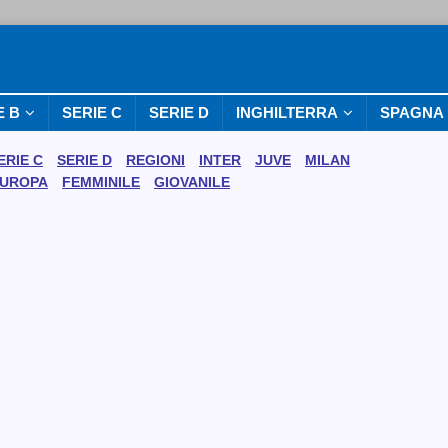
E B
SERIE C
SERIE D
INGHILTERRA
SPAGNA
ERIE C
SERIE D
REGIONI
INTER
JUVE
MILAN
UROPA
FEMMINILE
GIOVANILE