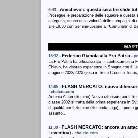
Amichevoli: questa sera tre sfide tu
6:43 -
Prosegue le preparazione delle squadre e questa se
categoria, segno della volontà delle compagini di n
alle 19.30 con Semine-Losone al “Comunale” di Bel
…
MARTE
Federico Gianola alla Pro Patria
18:32 -
- p
La Pro Patria ha ufficializzato il centrocampista F
Chievo, ha vissuto esperienze in Spagna con il Le
stagione 2022/2023 gioca in Serie C con la Torres,
FLASH MERCATO: nuovo difensore pe
14:05 -
- chalcio.com
Antonio Altieri (Semine) Nuovo difensore per il Semi
classe 2002 si tratta della prima esperienza in 
di qualità per il Semine (Seconda Lega), il primo 
assunto…
FLASH MERCATO: ancora un attaccan
11:30 -
Leventina)
- chalcio.com