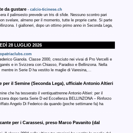
tte da gustare
- calcio-ticinese.ch
ra il palinsesto prevede un tris di sfide. Nessuno scontro pari
on svelare, almeno per il momento, tutte le proprie carte. Si parte
linzona. I gialloneri, dopo un ottimo primo anno in Seconda Lega,
DÌ 28 LUGLIO 2026
ropatriaclubs.com
ederico Gianola. Classe 2000, cresciuto nei vivai di Pro Vercelli e
ganés e in Svizzera con Chiasso, Paradiso e Bellinzona. Nella
 mentre in Serie D ha vestito le maglie di Varesina,…
r il Semine (Seconda Lega), ufficiale Antonio Altieri
ne che ha tesserato il ventiquattrenne Antonio Altieri: per il
Svizzera dopo tanta Serie D ed Eccellenza BELLINZONA – Rinforzo
griffato Angelo Di Federico da quando (poche settimane fa) ha
te per i Carassesi, preso Marco Pavanito (dal