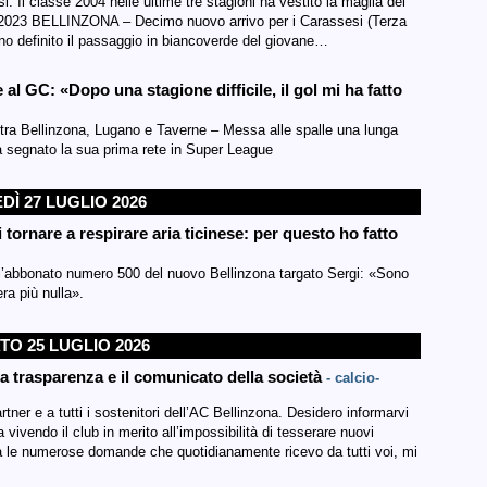
 Il classe 2004 nelle ultime tre stagioni ha vestito la maglia del
nel 2023 BELLINZONA – Decimo nuovo arrivo per i Carassesi (Terza
no definito il passaggio in biancoverde del giovane…
al GC: «Dopo una stagione difficile, il gol mi ha fatto
to tra Bellinzona, Lugano e Taverne – Messa alle spalle una lunga
a segnato la sua prima rete in Super League
DÌ 27 LUGLIO 2026
tornare a respirare aria ticinese: per questo ho fatto
è l’abbonato numero 500 del nuovo Bellinzona targato Sergi: «Sono
era più nulla».
TO 25 LUGLIO 2026
la trasparenza e il comunicato della società
- calcio-
tner e a tutti i sostenitori dell’AC Bellinzona. Desidero informarvi
vivendo il club in merito all’impossibilità di tesserare nuovi
 ma le numerose domande che quotidianamente ricevo da tutti voi, mi