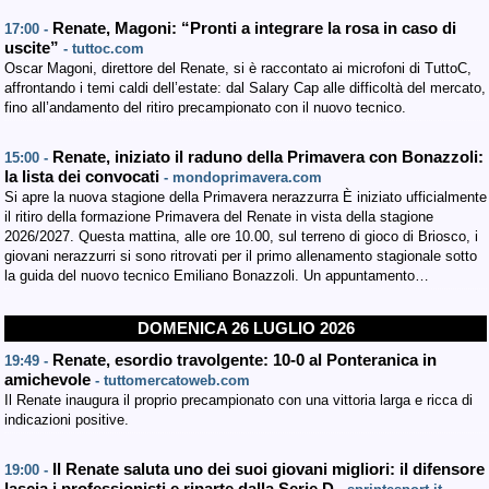
Renate, Magoni: “Pronti a integrare la rosa in caso di
17:00 -
uscite”
- tuttoc.com
Oscar Magoni, direttore del Renate, si è raccontato ai microfoni di TuttoC,
affrontando i temi caldi dell’estate: dal Salary Cap alle difficoltà del mercato,
fino all’andamento del ritiro precampionato con il nuovo tecnico.
Renate, iniziato il raduno della Primavera con Bonazzoli:
15:00 -
la lista dei convocati
- mondoprimavera.com
Si apre la nuova stagione della Primavera nerazzurra È iniziato ufficialmente
il ritiro della formazione Primavera del Renate in vista della stagione
2026/2027. Questa mattina, alle ore 10.00, sul terreno di gioco di Briosco, i
giovani nerazzurri si sono ritrovati per il primo allenamento stagionale sotto
la guida del nuovo tecnico Emiliano Bonazzoli. Un appuntamento…
DOMENICA 26 LUGLIO 2026
Renate, esordio travolgente: 10-0 al Ponteranica in
19:49 -
amichevole
- tuttomercatoweb.com
Il Renate inaugura il proprio precampionato con una vittoria larga e ricca di
indicazioni positive.
Il Renate saluta uno dei suoi giovani migliori: il difensore
19:00 -