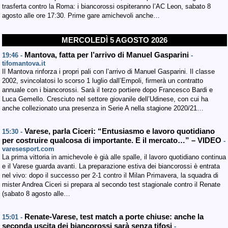
trasferta contro la Roma: i biancorossi ospiteranno l’AC Leon, sabato 8
agosto alle ore 17:30. Prime gare amichevoli anche…
MERCOLEDÌ 5 AGOSTO 2026
Mantova, fatta per l’arrivo di Manuel Gasparini
19:46 -
-
tifomantova.it
Il Mantova rinforza i propri pali con l’arrivo di Manuel Gasparini. Il classe
2002, svincolatosi lo scorso 1 luglio dall’Empoli, firmerà un contratto
annuale con i biancorossi. Sarà il terzo portiere dopo Francesco Bardi e
Luca Gemello. Cresciuto nel settore giovanile dell’Udinese, con cui ha
anche collezionato una presenza in Serie A nella stagione 2020/21…
Varese, parla Ciceri: “Entusiasmo e lavoro quotidiano
15:30 -
per costruire qualcosa di importante. E il mercato…” – VIDEO
-
varesesport.com
La prima vittoria in amichevole è già alle spalle, il lavoro quotidiano continua
e il Varese guarda avanti. La preparazione estiva dei biancorossi è entrata
nel vivo: dopo il successo per 2-1 contro il Milan Primavera, la squadra di
mister Andrea Ciceri si prepara al secondo test stagionale contro il Renate
(sabato 8 agosto alle…
Renate-Varese, test match a porte chiuse: anche la
15:01 -
seconda uscita dei biancorossi sarà senza tifosi
-