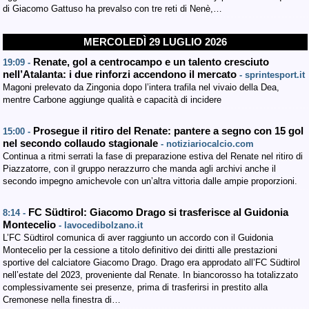
di Giacomo Gattuso ha prevalso con tre reti di Nenè,…
MERCOLEDÌ 29 LUGLIO 2026
Renate, gol a centrocampo e un talento cresciuto
19:09 -
nell’Atalanta: i due rinforzi accendono il mercato
- sprintesport.it
Magoni prelevato da Zingonia dopo l’intera trafila nel vivaio della Dea,
mentre Carbone aggiunge qualità e capacità di incidere
Prosegue il ritiro del Renate: pantere a segno con 15 gol
15:00 -
nel secondo collaudo stagionale
- notiziariocalcio.com
Continua a ritmi serrati la fase di preparazione estiva del Renate nel ritiro di
Piazzatorre, con il gruppo nerazzurro che manda agli archivi anche il
secondo impegno amichevole con un’altra vittoria dalle ampie proporzioni.
FC Südtirol: Giacomo Drago si trasferisce al Guidonia
8:14 -
Montecelio
- lavocedibolzano.it
L’FC Südtirol comunica di aver raggiunto un accordo con il Guidonia
Montecelio per la cessione a titolo definitivo dei diritti alle prestazioni
sportive del calciatore Giacomo Drago. Drago era approdato all’FC Südtirol
nell’estate del 2023, proveniente dal Renate. In biancorosso ha totalizzato
complessivamente sei presenze, prima di trasferirsi in prestito alla
Cremonese nella finestra di…