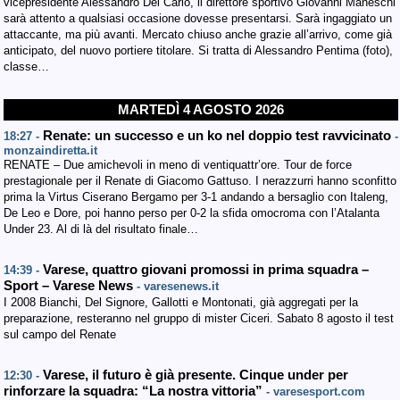
vicepresidente Alessandro Del Carlo, il direttore sportivo Giovanni Maneschi
sarà attento a qualsiasi occasione dovesse presentarsi. Sarà ingaggiato un
attaccante, ma più avanti. Mercato chiuso anche grazie all’arrivo, come già
anticipato, del nuovo portiere titolare. Si tratta di Alessandro Pentima (foto),
classe…
MARTEDÌ 4 AGOSTO 2026
Renate: un successo e un ko nel doppio test ravvicinato
18:27 -
-
monzaindiretta.it
RENATE – Due amichevoli in meno di ventiquattr’ore. Tour de force
prestagionale per il Renate di Giacomo Gattuso. I nerazzurri hanno sconfitto
prima la Virtus Ciserano Bergamo per 3-1 andando a bersaglio con Italeng,
De Leo e Dore, poi hanno perso per 0-2 la sfida omocroma con l’Atalanta
Under 23. Al di là del risultato finale…
Varese, quattro giovani promossi in prima squadra –
14:39 -
Sport – Varese News
- varesenews.it
I 2008 Bianchi, Del Signore, Gallotti e Montonati, già aggregati per la
preparazione, resteranno nel gruppo di mister Ciceri. Sabato 8 agosto il test
sul campo del Renate
Varese, il futuro è già presente. Cinque under per
12:30 -
rinforzare la squadra: “La nostra vittoria”
- varesesport.com