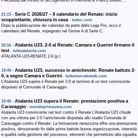
Preceduta dal minuto di raccoglimento in memoria di Franco Baresi,…
Serie C 2026/27 – Il calendario del Renate: inizio
21:15 -
scoppiettante, chiusura in casa
- tuttoc.com
Dopo la pubblicazione dei calendari da parte della Lega Pro, ecco il
calendario del Renate, impegnato nel Girone A di Serie C.
Atalanta U23, 2-0 al Renate: Camara e Guerini firmano il
20:16 -
test
- tuttoatalanta.com
ATALANTA U23-RENATE 2-0 (p.t.
Atalanta U23, successo in amichevole: Renate battuto 2-
19:49 -
0, a segno Camara e Guerini
- tuttomercatoweb.com
L’Atalanta U23 supera il Renate per 2-0 al termine di un test convincente
disputato al Comunale di Caravaggio.
Atalanta U23 supera il Renate: prestazione positiva a
19:40 -
Caravaggio
- mondoprimavera.com
Atalanta U23 convincente nel test contro il Renate L’Atalanta U23 chiude
con una vittoria per 2-0 l’amichevole disputata allo stadio Comunale di
Caravaggio contro il Renate. La formazione nerazzurra offre una prestazione
positiva, dimostrando fin dalle prime battute buona organizzazione, intensità
e qualità nella gestione del possesso, elementi che permettono alla squadra