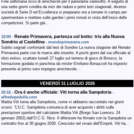
Fine settimana ricco di amichevoli per il panorama varesotto. A seguito di
una sette giorni condita da inizi dei raduni e primi test stagionali, diverse
società di Serie D ed Eccellenza si preparano ora a tornare in campo per
sperimentare e mettere sulle gambe i primi minuti in vista dell’inizio delle
competizioni. Si parte già…
Renate Primavera, partenza col botto: tris alla Nuova
10:00 -
Sondrio al Castellina
- mondoprimavera.com
Subito segnali confortanti dal test di Sondrio La nuova stagione del Renate
Primavera parte con le marce alte inserite. A pochi giorni dal via ufficiale al
ritiro estivo, scattato lunedì 27 luglio sul terreno di gioco di Briosco, la
formazione guidata in panchina da mister Emiliano Bonazzoli ha risposto
presente al primo vero impegno amichevole…
VENERDÌ 31 LUGLIO 2026
Ora è anche ufficiale: Viti torna alla Sampdoria
20:16 -
-
alfredopedulla.com
Mattia Viti torna alla Sampdoria, come vi abbiamo raccontato nei giorni
scorsi: “L’U.C. Sampdoria comunica di aver acquisito i diritti sulle
prestazioni sportive del calciatore Mattia Viti (Borgo San Lorenzo, 24
gennaio 2002) dall’O.C.G. Nice. Il difensore ha firmato con la Sampdoria un
contratto fino al 30 giugno 2030. Cresciuto nel vivaio dell’Empoli, Viti ha…