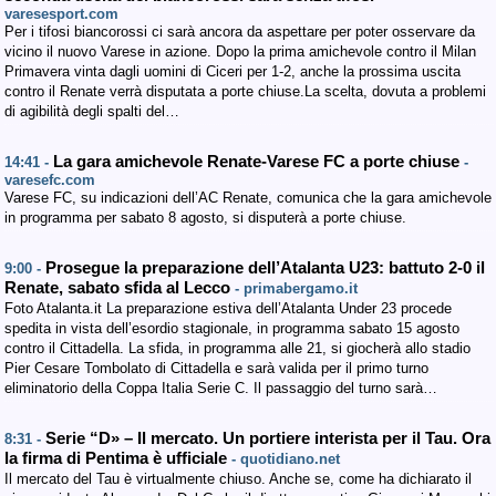
varesesport.com
Per i tifosi biancorossi ci sarà ancora da aspettare per poter osservare da
vicino il nuovo Varese in azione. Dopo la prima amichevole contro il Milan
Primavera vinta dagli uomini di Ciceri per 1-2, anche la prossima uscita
contro il Renate verrà disputata a porte chiuse.La scelta, dovuta a problemi
di agibilità degli spalti del…
La gara amichevole Renate-Varese FC a porte chiuse
14:41 -
-
varesefc.com
Varese FC, su indicazioni dell’AC Renate, comunica che la gara amichevole
in programma per sabato 8 agosto, si disputerà a porte chiuse.
Prosegue la preparazione dell’Atalanta U23: battuto 2-0 il
9:00 -
Renate, sabato sfida al Lecco
- primabergamo.it
Foto Atalanta.it La preparazione estiva dell’Atalanta Under 23 procede
spedita in vista dell’esordio stagionale, in programma sabato 15 agosto
contro il Cittadella. La sfida, in programma alle 21, si giocherà allo stadio
Pier Cesare Tombolato di Cittadella e sarà valida per il primo turno
eliminatorio della Coppa Italia Serie C. Il passaggio del turno sarà…
Serie “D» – Il mercato. Un portiere interista per il Tau. Ora
8:31 -
la firma di Pentima è ufficiale
- quotidiano.net
Il mercato del Tau è virtualmente chiuso. Anche se, come ha dichiarato il