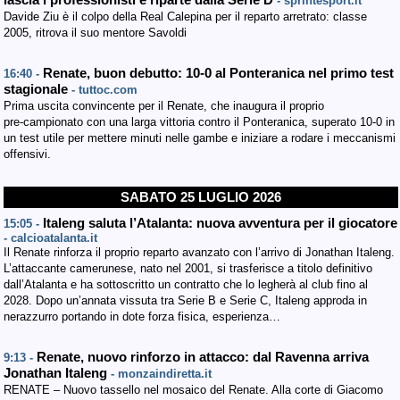
lascia i professionisti e riparte dalla Serie D
- sprintesport.it
Davide Ziu è il colpo della Real Calepina per il reparto arretrato: classe
2005, ritrova il suo mentore Savoldi
Renate, buon debutto: 10-0 al Ponteranica nel primo test
16:40 -
stagionale
- tuttoc.com
Prima uscita convincente per il Renate, che inaugura il proprio
pre‑campionato con una larga vittoria contro il Ponteranica, superato 10-0 in
un test utile per mettere minuti nelle gambe e iniziare a rodare i meccanismi
offensivi.
SABATO 25 LUGLIO 2026
Italeng saluta l’Atalanta: nuova avventura per il giocatore
15:05 -
- calcioatalanta.it
Il Renate rinforza il proprio reparto avanzato con l’arrivo di Jonathan Italeng.
L’attaccante camerunese, nato nel 2001, si trasferisce a titolo definitivo
dall’Atalanta e ha sottoscritto un contratto che lo legherà al club fino al
2028. Dopo un’annata vissuta tra Serie B e Serie C, Italeng approda in
nerazzurro portando in dote forza fisica, esperienza…
Renate, nuovo rinforzo in attacco: dal Ravenna arriva
9:13 -
Jonathan Italeng
- monzaindiretta.it
RENATE – Nuovo tassello nel mosaico del Renate. Alla corte di Giacomo