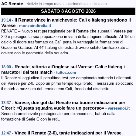
AC Renate
- Notizie in tempo reale e calciomercato ultima ora
SABATO 8 AGOSTO 2026
Il Renate vince in amichevole: Calì e Italeng stendono il
19:14 -
Varese
- monzaindiretta.it
RENATE – Nuovo test prestagionale per il Renate che supera il Varese per
2-0 e prosegue la sua preparazione in vista della stagione ufficiale. Al 15′ un
calcio di rigore trasformato da Calì porta in vantaggio la formazione di
Giacomo Gattuso. Al 44′ Italeng dimostra di avere subito familiarizzato a
dovere con le geometrie della squadra…
Renate, vittoria all’inglese sul Varese: Cali e Italeng i
18:00 -
marcatori del test match
- tuttoc.com
Il Renate si aggiudica il penultimo test pre campionato battendo i dilettanti
del Varese per 2-0. Dopo un primo tempo equilibrato, i nerazzurri sbloccano
il match a mezz’ora dal termine con Calì, freddo dal dischetto.
Varese, due gol dal Renate ma buone indicazioni per
13:37 -
Ciceri: «Questa squadra vuole fare un percorso»
- varesenoi.it
Seconda amichevole prestagionale per i biancorossi, battuti dalla
formazione di Serie C con le reti…
Vince il Renate (2-0), tante indicazioni per il Varese.
12:47 -