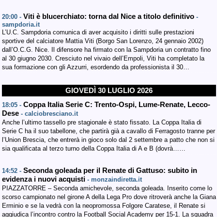
Viti è blucerchiato: torna dal Nice a titolo definitivo
20:00 -
-
sampdoria.it
L’U.C. Sampdoria comunica di aver acquisito i diritti sulle prestazioni
sportive del calciatore Mattia Viti (Borgo San Lorenzo, 24 gennaio 2002)
dall’O.C.G. Nice. Il difensore ha firmato con la Sampdoria un contratto fino
al 30 giugno 2030. Cresciuto nel vivaio dell’Empoli, Viti ha completato la
sua formazione con gli Azzurri, esordendo da professionista il 30…
GIOVEDÌ 30 LUGLIO 2026
Coppa Italia Serie C: Trento-Ospi, Lume-Renate, Lecco-
18:05 -
Dese
- calciobresciano.it
Anche l’ultimo tassello pre stagionale è stato fissato. La Coppa Italia di
Serie C ha il suo tabellone, che partirà già a cavallo di Ferragosto tranne per
l’Union Brescia, che entrerà in gioco solo dal 2 settembre a patto che non si
sia qualificata al terzo turno della Coppa Italia di A e B (dovrà……
Seconda goleada per il Renate di Gattuso: subito in
14:52 -
evidenza i nuovi acquisti
- monzaindiretta.it
PIAZZATORRE – Seconda amichevole, seconda goleada. Inserito come lo
scorso campionato nel girone A della Lega Pro dove ritroverà anche la Giana
Erminio e se la vedrà con la neopromossa Folgore Caratese, il Renate si
aggiudica l’incontro contro la Football Social Academy per 15-1. La squadra