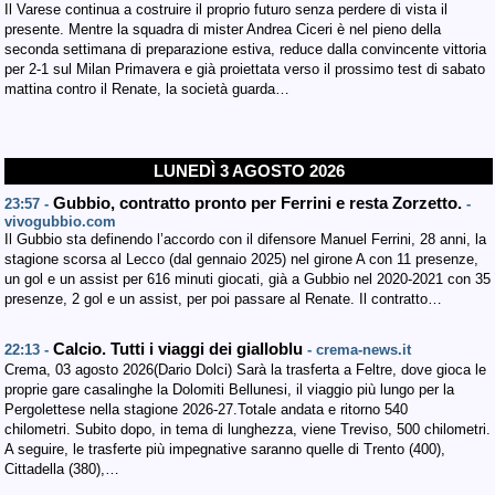
Il Varese continua a costruire il proprio futuro senza perdere di vista il
presente. Mentre la squadra di mister Andrea Ciceri è nel pieno della
seconda settimana di preparazione estiva, reduce dalla convincente vittoria
per 2-1 sul Milan Primavera e già proiettata verso il prossimo test di sabato
mattina contro il Renate, la società guarda…
LUNEDÌ 3 AGOSTO 2026
Gubbio, contratto pronto per Ferrini e resta Zorzetto.
23:57 -
-
vivogubbio.com
Il Gubbio sta definendo l’accordo con il difensore Manuel Ferrini, 28 anni, la
stagione scorsa al Lecco (dal gennaio 2025) nel girone A con 11 presenze,
un gol e un assist per 616 minuti giocati, già a Gubbio nel 2020-2021 con 35
presenze, 2 gol e un assist, per poi passare al Renate. Il contratto…
Calcio. Tutti i viaggi dei gialloblu
22:13 -
- crema-news.it
Crema, 03 agosto 2026(Dario Dolci) Sarà la trasferta a Feltre, dove gioca le
proprie gare casalinghe la Dolomiti Bellunesi, il viaggio più lungo per la
Pergolettese nella stagione 2026-27.Totale andata e ritorno 540
chilometri. Subito dopo, in tema di lunghezza, viene Treviso, 500 chilometri.
A seguire, le trasferte più impegnative saranno quelle di Trento (400),
Cittadella (380),…