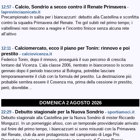
Calcio, Sondrio a secco contro il Renate Primavera
12:57 -
-
laprovinciaunicatv.it
Precampionato in salita per i biancazzurri: debutto alla Castellina e sconfitta
contro la squadra Primavera del Renate. Tre gol subiti nel primo tempo; i
valtellinesi non riescono a reagire e l’incontro finisce senza alcuna rete
all’attivo
Calciomercato, ecco il piano per Tonin: rinnovo e poi
12:11 -
prestito
- calciovicenza.it
Federico Tonin, dopo il rinnovo, proseguirà il suo percorso di crescita
lontano dal Vicenza. L’ala classe 2006, rientrato in biancorosso lo scorso
gennaio dopo il periodo trascorso al Bologna, potrebbe lasciare
temporaneamente il club con la formula del prestito. La destinazione più
probabile sembra essere il Cosenza ma, prima della cessione in prestito,
però, dovrebbe…
DOMENICA 2 AGOSTO 2026
Debutto stagionale per la Nuova Sondrio
22:29 -
- sportiamoci.it
Debutto stagionale alla Castellina per la Nuova Sondrio di mister Riccardo
Monguzzi. In un pomeriggio afoso, con un temporale provvidenziale arrivato
sul finire del primo tempo, i biancazzurri si sono misurati con la Primavera
del Renate, club da anni protagonista nel campionato di Lega Pro.