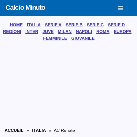
Calcio Minuto
HOME
ITALIA
SERIE A
SERIE B
SERIE C
SERIE D
REGIONI
INTER
JUVE
MILAN
NAPOLI
ROMA
EUROPA
FEMMINILE
GIOVANILE
ACCUEIL
»
ITALIA
» AC Renate