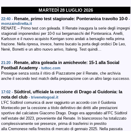
MARTEDÌ 28 LUGLIO 2026
Renate, primo test stagionale: Ponteranica travolto 10-0
22:40 -
-
monzaindiretta.it
RENATE – Primo test con goleada. Il Renate inaugura la serie degli impegni
stagionali imponendosi per 10-0 sui bergamaschi del Ponteranica. Anelli,
Karlsson e il nuovo acquisto Kerrigan sono andati a bersaglio nella prima
frazione. Nella ripresa, invece, hanno bucato la porta degli orobici De Leo,
Nenè, Bonetti e un altro nuovo arrivo, Italeng. Test quindi…
Renate, altra goleada in amichevole: 15-1 alla Social
21:20 -
Football Academy
- tuttoc.com
Prosegue senza sosta il ritiro di Piazzatorre per il Renate, che archivia
anche il secondo test match della preparazione con un altro largo successo.
Südtirol, ufficiale la cessione di Drago al Guidonia: la
17:02 -
nota del club
- trivenetogoal.it
L’FC Südtirol comunica di aver raggiunto un accordo con il Guidonia
Montecelio per la cessione a titolo definitivo dei diritti alle prestazioni
sportive del calciatore Giacomo Drago. Drago era approdato all’FC Südtirol
nell’estate del 2023, proveniente dal Renate. In biancorosso ha totalizzato
complessivamente sei presenze, prima di trasferirsi in prestito
alla Cremonese nella finestra di mercato di gennaio 2025. Nella passata