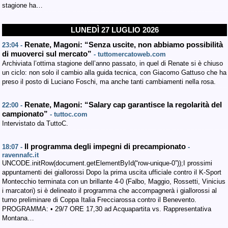
stagione ha…
LUNEDÌ 27 LUGLIO 2026
Renate, Magoni: “Senza uscite, non abbiamo possibilità
23:04 -
di muoverci sul mercato”
- tuttomercatoweb.com
Archiviata l’ottima stagione dell’anno passato, in quel di Renate si è chiuso
un ciclo: non solo il cambio alla guida tecnica, con Giacomo Gattuso che ha
preso il posto di Luciano Foschi, ma anche tanti cambiamenti nella rosa.
Renate, Magoni: “Salary cap garantisce la regolarità del
22:00 -
campionato”
- tuttoc.com
Intervistato da TuttoC.
Il programma degli impegni di precampionato
18:07 -
-
ravennafc.it
UNCODE.initRow(document.getElementById(“row-unique-0”));I prossimi
appuntamenti dei giallorossi Dopo la prima uscita ufficiale contro il K-Sport
Montecchio terminata con un brillante 4-0 (Falbo, Maggio, Rossetti, Vinicius
i marcatori) si è delineato il programma che accompagnerà i giallorossi al
turno preliminare di Coppa Italia Frecciarossa contro il Benevento.
PROGRAMMA: •⁠ ⁠29/7 ORE 17,30 ad Acquapartita vs. Rappresentativa
Montana…