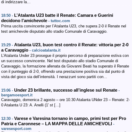
di indirizzare la…
L’Atalanta U23 batte il Renate: Camara e Guerini
18:50 -
decidono l’amichevole
- tuttoc.com
Prima uscita convincente per l’Atalanta U23, che supera 2-0 il Renate nel
test amichevole disputato allo stadio Comunale di Caravaggio.
Atalanta U23, buon test contro il Renate: vittoria per 2-0
15:29 -
a Caravaggio
- calcioatalanta.it
L’Atalanta Under 23 prosegue il proprio percorso di preparazione estiva con
un successo convincente. Nel test disputato allo stadio Comunale di
Caravaggio, la formazione allenata da Giovanni Beati ha superato il Renate
con il punteggio di 2-0, offrendo una prestazione positiva sia dal punto di
vista del gioco sia dell’intensità. I nerazzurri sono partiti con…
Under 23 brillante, successo all’inglese sul Renate
15:06 -
-
bergamoesport.it
Caravaggio, domenica 2 agosto – ore 10.30 Atalanta UNder 23 – Renate: 2-
0 Atalanta U 23: A. Anelli (1′ st […]
Varese e Varesina tornano in campo, primi test per Pro
12:30 -
Patria e Caronnese – LA MAPPA DELLE AMICHEVOLI
-
varesesport.com