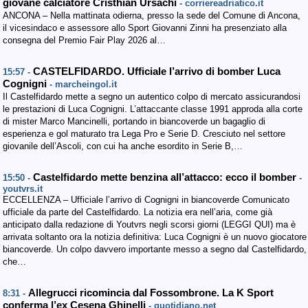
giovane calciatore Cristhian Ursachi
- corriereadriatico.it
ANCONA – Nella mattinata odierna, presso la sede del Comune di Ancona,
il vicesindaco e assessore allo Sport Giovanni Zinni ha presenziato alla
consegna del Premio Fair Play 2026 al…
CASTELFIDARDO. Ufficiale l’arrivo di bomber Luca
15:57 -
Cognigni
- marcheingol.it
Il Castelfidardo mette a segno un autentico colpo di mercato assicurandosi
le prestazioni di Luca Cognigni. L’attaccante classe 1991 approda alla corte
di mister Marco Mancinelli, portando in biancoverde un bagaglio di
esperienza e gol maturato tra Lega Pro e Serie D. Cresciuto nel settore
giovanile dell’Ascoli, con cui ha anche esordito in Serie B,…
Castelfidardo mette benzina all’attacco: ecco il bomber
15:50 -
-
youtvrs.it
ECCELLENZA – Ufficiale l’arrivo di Cognigni in biancoverde Comunicato
ufficiale da parte del Castelfidardo. La notizia era nell’aria, come già
anticipato dalla redazione di Youtvrs negli scorsi giorni (LEGGI QUI) ma è
arrivata soltanto ora la notizia definitiva: Luca Cognigni è un nuovo giocatore
biancoverde. Un colpo davvero importante messo a segno dal Castelfidardo,
che…
Allegrucci ricomincia dal Fossombrone. La K Sport
8:31 -
conferma l’ex Cesena Ghinelli
- quotidiano.net