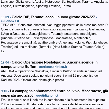
Lanciano, Giulianova, L’Aquila, Notaresco, Santegidiese, Teramo, Angelana,
Foglino, Pietralunghese, Sporting Trestina, Termoli.
Calcio D/F, Teramo: ecco il nuovo girone 2026-’27
13:09 -
-
ekuonews.it
TERAMO – Sono stati diramati i vari raggruppamenti della prossima serie D.
Questo il girone F: sonosei le formazioni abruzzesi (Lanciano, Giulianova,
L’Aquila,Notaresco, Santegidiese e Teramo); sette sono marchigiane
(Ancona, Atletico AP, Forsempronese, Maceratese, Montecchio,
Recanatese e Senigallia): quattro umbre (Angelana, Folgno, Pietralunghese,
Trestina) ed una molisana (Termoli). (Nota Ufficio Stampa Teramo Calcio) –
La…
Calcio Operazione Nostalgia: ad Ancona scende in
12:04 -
campo anche Buffon
- corriereadriatico.it
ANCONA – Operazione Nostalgia, Gianluigi Buffon scende in campo ad
Ancona. Dopo aver svelato nei giorni scorsi i primi 18 protagonisti del
Raduno 2026, Operazione Nostalgia è pronta…
La campagna abbonamenti entra nel vivo. Maceratese, già
9:10 -
superata quota 250
- quotidiano.net
Fra un mese ci sarà il debutto in campionato e la Maceratese ha superato i
250 abbonamenti. Il dato testimonia la vicinanza dei tifosi alla squadra e
vuole essere un punto di partenza, magari per bissare i dati dello scorso