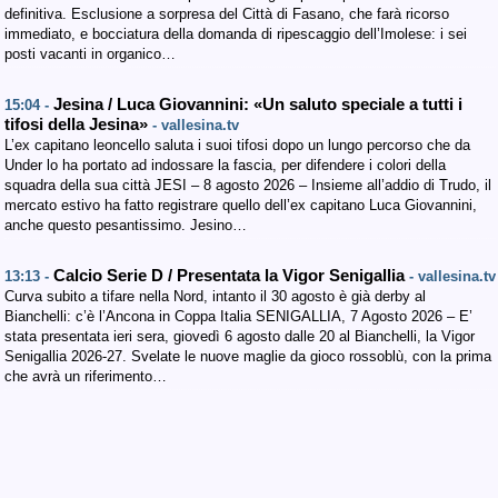
definitiva. Esclusione a sorpresa del Città di Fasano, che farà ricorso
immediato, e bocciatura della domanda di ripescaggio dell’Imolese: i sei
posti vacanti in organico…
Jesina / Luca Giovannini: «Un saluto speciale a tutti i
15:04 -
tifosi della Jesina»
- vallesina.tv
L’ex capitano leoncello saluta i suoi tifosi dopo un lungo percorso che da
Under lo ha portato ad indossare la fascia, per difendere i colori della
squadra della sua città JESI – 8 agosto 2026 – Insieme all’addio di Trudo, il
mercato estivo ha fatto registrare quello dell’ex capitano Luca Giovannini,
anche questo pesantissimo. Jesino…
Calcio Serie D / Presentata la Vigor Senigallia
13:13 -
- vallesina.tv
Curva subito a tifare nella Nord, intanto il 30 agosto è già derby al
Bianchelli: c’è l’Ancona in Coppa Italia SENIGALLIA, 7 Agosto 2026 – E’
stata presentata ieri sera, giovedì 6 agosto dalle 20 al Bianchelli, la Vigor
Senigallia 2026-27. Svelate le nuove maglie da gioco rossoblù, con la prima
che avrà un riferimento…