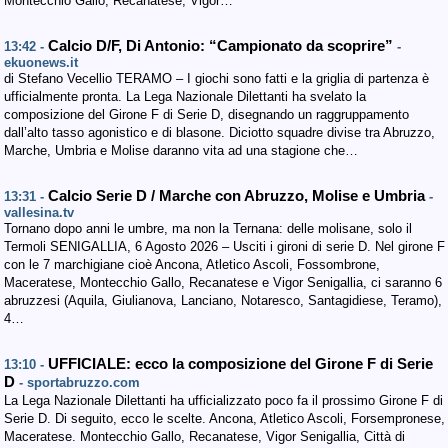
Montecchio Gallo, Recanatese, Vigor…
Calcio D/F, Di Antonio: “Campionato da scoprire”
13:42 -
-
ekuonews.it
di Stefano Vecellio TERAMO – I giochi sono fatti e la griglia di partenza è
ufficialmente pronta. La Lega Nazionale Dilettanti ha svelato la
composizione del Girone F di Serie D, disegnando un raggruppamento
dall’alto tasso agonistico e di blasone. Diciotto squadre divise tra Abruzzo,
Marche, Umbria e Molise daranno vita ad una stagione che…
Calcio Serie D / Marche con Abruzzo, Molise e Umbria
13:31 -
-
vallesina.tv
Tornano dopo anni le umbre, ma non la Ternana: delle molisane, solo il
Termoli SENIGALLIA, 6 Agosto 2026 – Usciti i gironi di serie D. Nel girone F
con le 7 marchigiane cioè Ancona, Atletico Ascoli, Fossombrone,
Maceratese, Montecchio Gallo, Recanatese e Vigor Senigallia, ci saranno 6
abruzzesi (Aquila, Giulianova, Lanciano, Notaresco, Santagidiese, Teramo),
4…
UFFICIALE: ecco la composizione del Girone F di Serie
13:10 -
D
- sportabruzzo.com
La Lega Nazionale Dilettanti ha ufficializzato poco fa il prossimo Girone F di
Serie D. Di seguito, ecco le scelte. Ancona, Atletico Ascoli, Forsempronese,
Maceratese. Montecchio Gallo, Recanatese, Vigor Senigallia, Città di