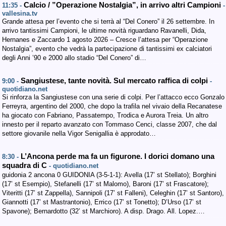
Calcio / ”Operazione Nostalgia”, in arrivo altri Campioni
11:35 -
-
vallesina.tv
Grande attesa per l’evento che si terrà al “Del Conero” il 26 settembre. In
arrivo tantissimi Campioni, le ultime novità riguardano Ravanelli, Dida,
Hernanes e Zaccardo 1 agosto 2026 – Cresce l’attesa per “Operazione
Nostalgia”, evento che vedrà la partecipazione di tantissimi ex calciatori
degli Anni ’90 e 2000 allo stadio “Del Conero” di…
Sangiustese, tante novità. Sul mercato raffica di colpi
9:00 -
-
quotidiano.net
Si rinforza la Sangiustese con una serie di colpi. Per l’attacco ecco Gonzalo
Ferreyra, argentino del 2000, che dopo la trafila nel vivaio della Recanatese
ha giocato con Fabriano, Passatempo, Trodica e Aurora Treia. Un altro
innesto per il reparto avanzato con Tommaso Cenci, classe 2007, che dal
settore giovanile nella Vigor Senigallia è approdato…
L’Ancona perde ma fa un figurone. I dorici domano una
8:30 -
squadra di C
- quotidiano.net
guidonia 2 ancona 0 GUIDONIA (3-5-1-1): Avella (17’ st Stellato); Borghini
(17’ st Esempio), Stefanelli (17’ st Malomo), Baroni (17’ st Frascatore);
Viteritti (17’ st Zappella), Sannipoli (17’ st Falleni), Celeghin (17’ st Santoro),
Giannotti (17’ st Mastrantonio), Errico (17’ st Tonetto); D’Urso (17’ st
Spavone); Bernardotto (32’ st Marchioro). A disp. Drago. All. Lopez.…