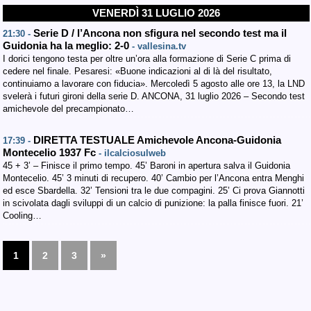
VENERDÌ 31 LUGLIO 2026
Serie D / l’Ancona non sfigura nel secondo test ma il
21:30 -
Guidonia ha la meglio: 2-0
- vallesina.tv
I dorici tengono testa per oltre un’ora alla formazione di Serie C prima di
cedere nel finale. Pesaresi: «Buone indicazioni al di là del risultato,
continuiamo a lavorare con fiducia». Mercoledì 5 agosto alle ore 13, la LND
svelerà i futuri gironi della serie D. ANCONA, 31 luglio 2026 – Secondo test
amichevole del precampionato…
DIRETTA TESTUALE Amichevole Ancona-Guidonia
17:39 -
Montecelio 1937 Fc
- ilcalciosulweb
45 + 3’ – Finisce il primo tempo. 45’ Baroni in apertura salva il Guidonia
Montecelio. 45’ 3 minuti di recupero. 40’ Cambio per l’Ancona entra Menghi
ed esce Sbardella. 32’ Tensioni tra le due compagini. 25’ Ci prova Giannotti
in scivolata dagli sviluppi di un calcio di punizione: la palla finisce fuori. 21’
Cooling…
1
2
3
»