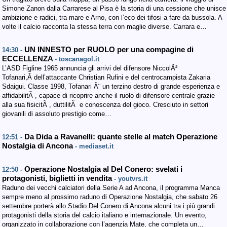
Simone Zanon dalla Carrarese al Pisa è la storia di una cessione che unisce
ambizione e radici, tra mare e Arno, con l’eco dei tifosi a fare da bussola. A
volte il calcio racconta la stessa terra con maglie diverse. Carrara e…
UN INNESTO per RUOLO per una compagine di
14:30 -
ECCELLENZA
- toscanagol.it
L’ASD Figline 1965 annuncia gli arrivi del difensore NiccolÃ²
Tofanari,Â dell’attaccante Christian Rufini e del centrocampista Zakaria
Sdaigui. Classe 1998, Tofanari Ã¨ un terzino destro di grande esperienza e
affidabilitÃ , capace di ricoprire anche il ruolo di difensore centrale grazie
alla sua fisicitÃ , duttilitÃ e conoscenza del gioco. Cresciuto in settori
giovanili di assoluto prestigio come…
Da Dida a Ravanelli: quante stelle al match Operazione
12:51 -
Nostalgia di Ancona
- mediaset.it
Operazione Nostalgia al Del Conero: svelati i
12:50 -
protagonisti, biglietti in vendita
- youtvrs.it
Raduno dei vecchi calciatori della Serie A ad Ancona, il programma Manca
sempre meno al prossimo raduno di Operazione Nostalgia, che sabato 26
settembre porterà allo Stadio Del Conero di Ancona alcuni tra i più grandi
protagonisti della storia del calcio italiano e internazionale. Un evento,
organizzato in collaborazione con l’agenzia Mate, che completa un…