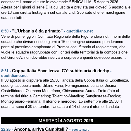
conoscere il nome di tutte le avversarie SENIGALLIA, 5 Agosto 2026 –
Attesa per i gironi di serie D la cui uscita è prevista per giovedì 6 agosto alle
ore 13 con diretta Instagram sul canale Lnd. Scontato che le marchigiane
saranno tutte…
“L’Urbania è da primato”
8:50 -
- quotidiano.net
Venerdì pomeriggio il Comitato Regionale della Figc renderà noti i nomi delle
squadre che divise nei due giorni a 16 compagine ciascuno prenderanno
parte al prossimo campionato di Promozione. Stando al regolamento, che
vuole le squadre raggruppate con i criteri della territorialità la composizione
del Girone A, non dovrebbe riservare sorprese e quindi dovrebbe essere…
Coppa Italia Eccellenza. C’è subito aria di derby
8:31 -
-
quotidiano.net
Il 30 agosto si disputerà alle 15.30 l’andata della Coppa Italia di Eccellenza,
ecco gli accoppiamenti: Urbino-Fano; Fermignanese-Lunano; Jesina-
Castelfidardo; Osimana-Montefano; Chiesanuova-Aurora Treia (foto al
termine del ritiro a Camerino); Tolentino-Matelica; Sangiustese-Trodica;
Montegranaro-Fermana. Il ritorno è mercoledì 16 settembre alle 15.30. I
quarti ci sono il 30 settembre l’andata e il 14 ottobre il ritorno; l’andata…
MARTEDÌ 4 AGOSTO 2026
Ancona, arriva Campitelli?
22:26 -
- youtvrs.it