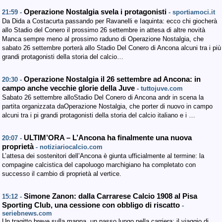
Operazione Nostalgia svela i protagonisti
21:59 -
- sportiamoci.it
Da Dida a Costacurta passando per Ravanelli e Iaquinta: ecco chi giocherà
allo Stadio del Conero il prossimo 26 settembre in attesa di altre novità
Manca sempre meno al prossimo raduno di Operazione Nostalgia, che
sabato 26 settembre porterà allo Stadio Del Conero di Ancona alcuni tra i più
grandi protagonisti della storia del calcio…
Operazione Nostalgia il 26 settembre ad Ancona: in
20:30 -
campo anche vecchie glorie della Juve
- tuttojuve.com
Sabato 26 settembre alloStadio Del Conero di Ancona andr in scena la
partita organizzata daOperazione Nostalgia, che porter di nuovo in campo
alcuni tra i pi grandi protagonisti della storia del calcio italiano e i …
ULTIM’ORA – L’Ancona ha finalmente una nuova
20:07 -
proprietà
- notiziariocalcio.com
L’attesa dei sostenitori dell’Ancona è giunta ufficialmente al termine: la
compagine calcistica del capoluogo marchigiano ha completato con
successo il cambio di proprietà al vertice.
Simone Zanon: dalla Carrarese Calcio 1908 al Pisa
15:12 -
Sporting Club, una cessione con obbligo di riscatto
-
seriebnews.com
Un tragitto breve sulla mappa, un passo lungo nella carriera: il viaggio di