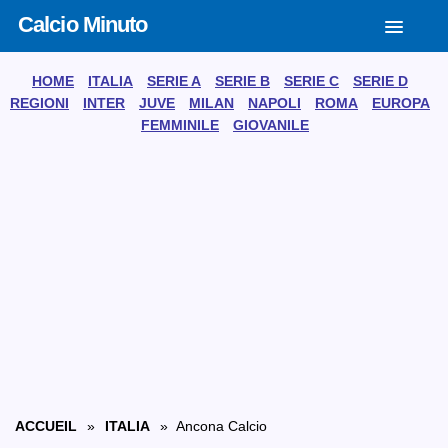
Calcio Minuto
HOME
ITALIA
SERIE A
SERIE B
SERIE C
SERIE D
REGIONI
INTER
JUVE
MILAN
NAPOLI
ROMA
EUROPA
FEMMINILE
GIOVANILE
ACCUEIL
»
ITALIA
» Ancona Calcio