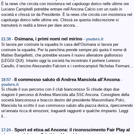
È la news che circola con insistenza nel capoluogo dorico nelle ultime ore
Luciano Campitelli potrebbe entrare nell’Ancona Calcio con un ruolo in
società e chissà se da Presidente. È la news che circola con insistenza nel
capoluogo dorico nelle ultime ore. Chissà se questa indiscrezione si
tramuterà in realtà a breve per dare ancora…
Osimana, i primi nomi nel mirino
21:38 -
- youtvrs.it
Si lavora per costruire la squadra In casa dell’Osimana si lavora per
costruire la squadra. Per la panchina prende sempre più quota il nome di
Matteo Barigelletti, che potrebbe essere il nuovo allenatore giallorosso
(LEGGI QUI). Intanto oggi la società ha incontrato il portiere Lorenzo
Canullo, il terzino Alessandro Falcioni e i centrocampisti Nicholas Fermani…
Il commosso saluto di Andrea Manciola all’Ancona
18:57 -
-
youtvrs.it
Si chiude il suo percorso con il club biancorosso Si chiude dopo due
stagioni il percorso di Andrea Manciola alla SSC Ancona. Consigliere della
società biancorossa e braccio destro del presidente Massimiliano Polci,
Manciola ha scritto il suo commosso saluto alla piazza dorica, ripercorrendo
un’annata ricca di emozioni, traguardi raggiunti e qualche rimpianto. Leggi
il…
Sport ed etica ad Ancona: il riconoscimento Fair Play al
17:24 -