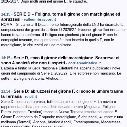
2026-2027. Dopo molti anni nel girone E, le squadre…
SERIE D – Foligno, torna il girone con marchigiane ed
14:15 -
abruzzesi
- valleumbrasport.it
ROMA – Si cambia. Il Dipartimento Interregionale della LND ha diramato la
composizione dei gironi della Serie D 2026/27. Ebbene, gli spifferi iniziati ieri
hanno trovato conferma: il Foligno non giocherà più nel girone E con le
compagini toscane, ma quest’anno è stato inserito in quello F, con le
marchigiane, le abruzzesi ed una molisana.…
Serie D, ecco il girone delle marchigiane. Sorpresa: ci
14:15 -
sono 4 società che non ti aspetti
- corriereadriatico.it
L’attesa è finita: la Lega Nazionale Dilettanti ha appena pubblicato i nove
gironi del campionato di Serie D 2026/27. E le sorprese non mancano. Le
sette marchigiane Ancona, Atletico…
Serie D: abruzzesi nel girone F, ci sono le umbre tranne
13:54 -
la Ternana
- rete8.it
Serie D: nessuna sorpresa, tutte le abruzzesi nel girone F. La novità è
rappresentata dalla presenza delle squadre umbre (Angelana, Foligno,
Pietralunghese, Trestina) tranne la Nuova Ternana inserita nel girone E.
Girone F composto da 7 squadre marchigiane, 6 abruzzesi, 4 umbre e una
molisana (Termoli). Ancona, Atletico Ascoli, Forsempronese, Maceratese.