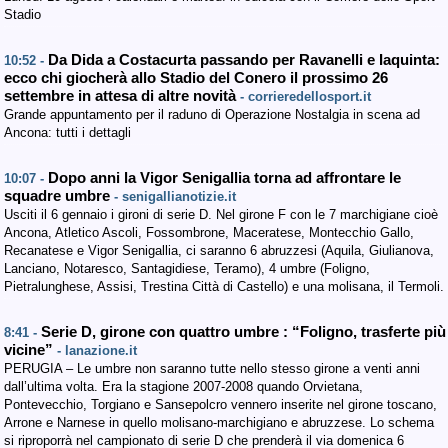
Stadio
Da Dida a Costacurta passando per Ravanelli e Iaquinta:
10:52 -
ecco chi giocherà allo Stadio del Conero il prossimo 26
settembre in attesa di altre novità
- corrieredellosport.it
Grande appuntamento per il raduno di Operazione Nostalgia in scena ad
Ancona: tutti i dettagli
Dopo anni la Vigor Senigallia torna ad affrontare le
10:07 -
squadre umbre
- senigallianotizie.it
Usciti il 6 gennaio i gironi di serie D. Nel girone F con le 7 marchigiane cioè
Ancona, Atletico Ascoli, Fossombrone, Maceratese, Montecchio Gallo,
Recanatese e Vigor Senigallia, ci saranno 6 abruzzesi (Aquila, Giulianova,
Lanciano, Notaresco, Santagidiese, Teramo), 4 umbre (Foligno,
Pietralunghese, Assisi, Trestina Città di Castello) e una molisana, il Termoli.
Serie D, girone con quattro umbre : “Foligno, trasferte più
8:41 -
vicine”
- lanazione.it
PERUGIA – Le umbre non saranno tutte nello stesso girone a venti anni
dall’ultima volta. Era la stagione 2007-2008 quando Orvietana,
Pontevecchio, Torgiano e Sansepolcro vennero inserite nel girone toscano,
Arrone e Narnese in quello molisano-marchigiano e abruzzese. Lo schema
si riproporrà nel campionato di serie D che prenderà il via domenica 6