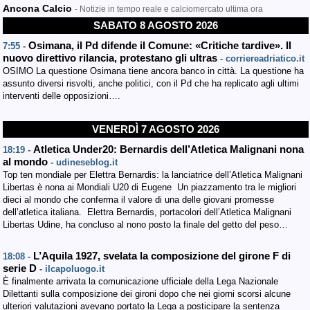
Ancona Calcio
- Notizie in tempo reale e calciomercato ultima ora
SABATO 8 AGOSTO 2026
Osimana, il Pd difende il Comune: «Critiche tardive». Il
7:55 -
nuovo direttivo rilancia, protestano gli ultras
- corriereadriatico.it
OSIMO La questione Osimana tiene ancora banco in città. La questione ha
assunto diversi risvolti, anche politici, con il Pd che ha replicato agli ultimi
interventi delle opposizioni….
VENERDÌ 7 AGOSTO 2026
Atletica Under20: Bernardis dell’Atletica Malignani nona
18:19 -
al mondo
- udineseblog.it
Top ten mondiale per Elettra Bernardis: la lanciatrice dell’Atletica Malignani
Libertas è nona ai Mondiali U20 di Eugene Un piazzamento tra le migliori
dieci al mondo che conferma il valore di una delle giovani promesse
dell’atletica italiana. Elettra Bernardis, portacolori dell’Atletica Malignani
Libertas Udine, ha concluso al nono posto la finale del getto del peso…
L’Aquila 1927, svelata la composizione del girone F di
18:08 -
serie D
- ilcapoluogo.it
È finalmente arrivata la comunicazione ufficiale della Lega Nazionale
Dilettanti sulla composizione dei gironi dopo che nei giorni scorsi alcune
ulteriori valutazioni avevano portato la Lega a posticipare la sentenza