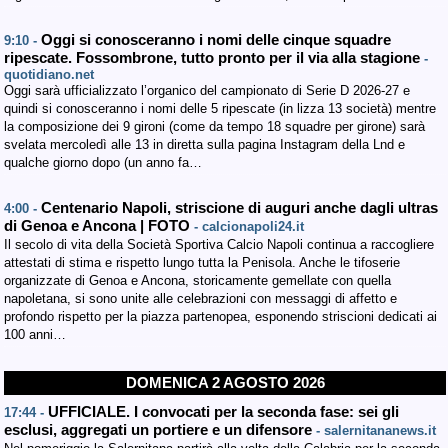
Oggi si conosceranno i nomi delle cinque squadre
9:10 -
ripescate. Fossombrone, tutto pronto per il via alla stagione
-
quotidiano.net
Oggi sarà ufficializzato l’organico del campionato di Serie D 2026-27 e
quindi si conosceranno i nomi delle 5 ripescate (in lizza 13 società) mentre
la composizione dei 9 gironi (come da tempo 18 squadre per girone) sarà
svelata mercoledì alle 13 in diretta sulla pagina Instagram della Lnd e
qualche giorno dopo (un anno fa…
Centenario Napoli, striscione di auguri anche dagli ultras
4:00 -
di Genoa e Ancona | FOTO
- calcionapoli24.it
Il secolo di vita della Società Sportiva Calcio Napoli continua a raccogliere
attestati di stima e rispetto lungo tutta la Penisola. Anche le tifoserie
organizzate di Genoa e Ancona, storicamente gemellate con quella
napoletana, si sono unite alle celebrazioni con messaggi di affetto e
profondo rispetto per la piazza partenopea, esponendo striscioni dedicati ai
100 anni…
DOMENICA 2 AGOSTO 2026
UFFICIALE. I convocati per la seconda fase: sei gli
17:44 -
esclusi, aggregati un portiere e un difensore
- salernitananews.it