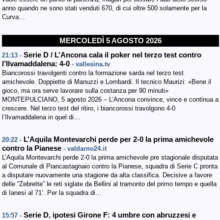
anno quando ne sono stati venduti 670, di cui oltre 500 solamente per la
Curva…
MERCOLEDÌ 5 AGOSTO 2026
Serie D / L’Ancona cala il poker nel terzo test contro
21:13 -
l’Ilvamaddalena: 4-0
- vallesina.tv
Biancorossi travolgenti contro la formazione sarda nel terzo test
amichevole. Doppiette di Manuzzi e Lombardi. Il tecnico Maurizi: «Bene il
gioco, ma ora serve lavorare sulla costanza per 90 minuti»
MONTEPULCIANO, 5 agosto 2026 – L’Ancona convince, vince e continua a
crescere. Nel terzo test del ritiro, i biancorossi travolgono 4-0
l’Ilvamaddalena in quel di…
L’Aquila Montevarchi perde per 2-0 la prima amichevole
20:22 -
contro la Pianese
- valdarno24.it
L’Aquila Montevarchi perde 2-0 la prima amichevole pre stagionale disputata
al Comunale di Piancastagnaio contro la Pianese, squadra di Serie C pronta
a disputare nuovamente una stagione da alta classifica. Decisive a favore
delle “Zebrette” le reti siglate da Bellini al tramonto del primo tempo e quella
di Ianesi al 71’. Per la squadra di…
Serie D, ipotesi Girone F: 4 umbre con abruzzesi e
15:57 -