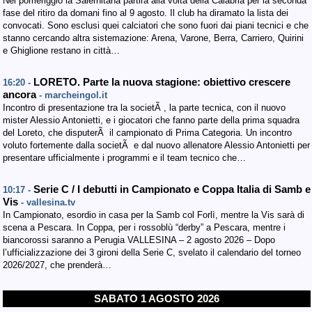
Nel pomeriggio la Salernitana partirà alla volta della Calabria per la seconda
fase del ritiro da domani fino al 9 agosto. Il club ha diramato la lista dei
convocati. Sono esclusi quei calciatori che sono fuori dai piani tecnici e che
stanno cercando altra sistemazione: Arena, Varone, Berra, Carriero, Quirini
e Ghiglione restano in città…
LORETO. Parte la nuova stagione: obiettivo crescere
16:20 -
ancora
- marcheingol.it
Incontro di presentazione tra la societÃ , la parte tecnica, con il nuovo
mister Alessio Antonietti, e i giocatori che fanno parte della prima squadra
del Loreto, che disputerÃ il campionato di Prima Categoria. Un incontro
voluto fortemente dalla societÃ e dal nuovo allenatore Alessio Antonietti per
presentare ufficialmente i programmi e il team tecnico che…
Serie C / I debutti in Campionato e Coppa Italia di Samb e
10:17 -
Vis
- vallesina.tv
In Campionato, esordio in casa per la Samb col Forlì, mentre la Vis sarà di
scena a Pescara. In Coppa, per i rossoblù “derby” a Pescara, mentre i
biancorossi saranno a Perugia VALLESINA – 2 agosto 2026 – Dopo
l’ufficializzazione dei 3 gironi della Serie C, svelato il calendario del torneo
2026/2027, che prenderà…
SABATO 1 AGOSTO 2026