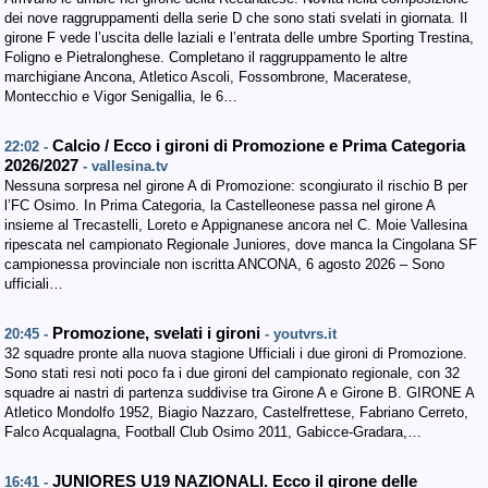
dei nove raggruppamenti della serie D che sono stati svelati in giornata. Il
girone F vede l’uscita delle laziali e l’entrata delle umbre Sporting Trestina,
Foligno e Pietralonghese. Completano il raggruppamento le altre
marchigiane Ancona, Atletico Ascoli, Fossombrone, Maceratese,
Montecchio e Vigor Senigallia, le 6…
Calcio / Ecco i gironi di Promozione e Prima Categoria
22:02 -
2026/2027
- vallesina.tv
Nessuna sorpresa nel girone A di Promozione: scongiurato il rischio B per
l’FC Osimo. In Prima Categoria, la Castelleonese passa nel girone A
insieme al Trecastelli, Loreto e Appignanese ancora nel C. Moie Vallesina
ripescata nel campionato Regionale Juniores, dove manca la Cingolana SF
campionessa provinciale non iscritta ANCONA, 6 agosto 2026 – Sono
ufficiali…
Promozione, svelati i gironi
20:45 -
- youtvrs.it
32 squadre pronte alla nuova stagione Ufficiali i due gironi di Promozione.
Sono stati resi noti poco fa i due gironi del campionato regionale, con 32
squadre ai nastri di partenza suddivise tra Girone A e Girone B. GIRONE A
Atletico Mondolfo 1952, Biagio Nazzaro, Castelfrettese, Fabriano Cerreto,
Falco Acqualagna, Football Club Osimo 2011, Gabicce-Gradara,…
JUNIORES U19 NAZIONALI. Ecco il girone delle
16:41 -