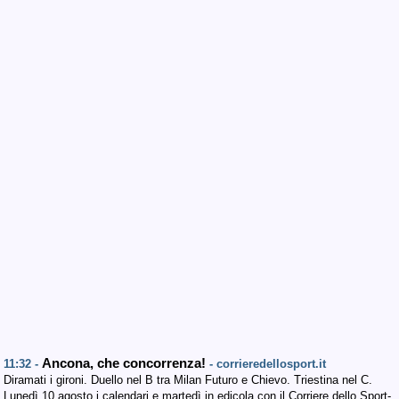
Ancona, che concorrenza!
11:32 -
- corrieredellosport.it
Diramati i gironi. Duello nel B tra Milan Futuro e Chievo. Triestina nel C.
Lunedì 10 agosto i calendari e martedì in edicola con il Corriere dello Sport-