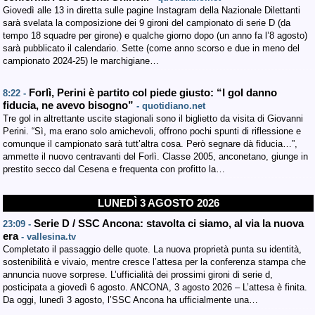
Giovedì alle 13 in diretta sulle pagine Instagram della Nazionale Dilettanti
sarà svelata la composizione dei 9 gironi del campionato di serie D (da
tempo 18 squadre per girone) e qualche giorno dopo (un anno fa l’8 agosto)
sarà pubblicato il calendario. Sette (come anno scorso e due in meno del
campionato 2024-25) le marchigiane…
Forlì, Perini è partito col piede giusto: “I gol danno
8:22 -
fiducia, ne avevo bisogno”
- quotidiano.net
Tre gol in altrettante uscite stagionali sono il biglietto da visita di Giovanni
Perini. “Sì, ma erano solo amichevoli, offrono pochi spunti di riflessione e
comunque il campionato sarà tutt’altra cosa. Però segnare dà fiducia…”,
ammette il nuovo centravanti del Forlì. Classe 2005, anconetano, giunge in
prestito secco dal Cesena e frequenta con profitto la…
LUNEDÌ 3 AGOSTO 2026
Serie D / SSC Ancona: stavolta ci siamo, al via la nuova
23:09 -
era
- vallesina.tv
Completato il passaggio delle quote. La nuova proprietà punta su identità,
sostenibilità e vivaio, mentre cresce l’attesa per la conferenza stampa che
annuncia nuove sorprese. L’ufficialità dei prossimi gironi di serie d,
posticipata a giovedì 6 agosto. ANCONA, 3 agosto 2026 – L’attesa è finita.
Da oggi, lunedì 3 agosto, l’SSC Ancona ha ufficialmente una…