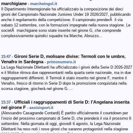
marchigiane
- marcheingol.it
Il Dipartimento Interregionale ha ufficializzato la composizione dei dieci
gironi del Campionato Nazionale Juniores Under 19 2026/2027, pubblicando
anche il regolamento della competizione. Il campionato prenderÃ il via
sabato 12 settembre, con le formazioni impegnate nella nuova stagione. Le
societÃ marchigiane sono state inserite nel girone G, che comprende
complessivamente quindici squadre tra Marche, Abruzzo…
Gironi Serie D, molisane divise: Termoli con le umbre,
15:47 -
Venafro in Sardegna
- primonumero.it
La Lega Nazionale Dilettanti ha ufficializzato i gironi della Serie D 2026-2027
e il Molise ritrova due rappresentanti nella quarta serie nazionale, ma in due
raggruppamenti differenti. Il Termoli è stato inserito nel girone F, mentre il
Venafro, fresco di ritorno in Serie D dopo la promozione conquistata nella
scorsa stagione, giocherà nel girone G.…
Ufficiali i raggruppamenti di Serie D: l’Angelana inserita
15:37 -
nel girone F
- assisisport.it
(Alessandro Casagrande Contardi) È partito ufficialmente il countdown per
l’inizio del prossimo campionato di Serie D, che prenderà il via il prossimo 6
settembre. Nella giornata di oggi, giovedì 6 agosto, la Lega Nazionale
Dilettanti ha reso noti i nove gironi che saranno protagonisti nella stagione