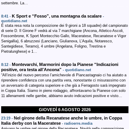
settembre. La…
K Sport e “Fosso”, una montagna da scalare
8:41 -
-
quotidiano.net
È stata resa nota la composizione dei 9 gironi a 18 squadre) del campionato
di serie D. Il Girone F vedrà al via 7 marchigiane (Ancona, Atletico Ascoli,
Fossombrone, K Sport Montecchio Gallo, Maceratese, Recanatese e Vigor
Senigallia), 6 abruzzesi (Lanciano, Giulianova, L’Aquila, Notaresco,
Santegidiese, Teramo), 4 umbre (Angelana, Foligno, Trestina e
Pietralunghese) e 1…
Montevarchi, Marmorini dopo la Pianese “Indicazioni
8:12 -
positive, ora testa all’Ancona”
- quotidiano.net
“All’inizio del nuovo percorso l’amichevole di Piancastagnaio ci ha aiutato a
riprendere confidenza con una partita vera, nonostante ci misurassimo con
un avversario di categoria superiore e che già a Ferragosto sarà impegnato
in Coppa Italia. Siamo in pieno rodaggio, affrontavamo la Pianese con solo
11 allenamenti nelle gambe, abbiamo avuto indicazioni positive e visto…
GIOVEDÌ 6 AGOSTO 2026
Nel girone della Recanatese anche le umbre, in Coppa
23:19 -
Italia derby con la Maceratese
- radioerre.media
Arrivano le umbre nel girone della Recanatese. Novità nella composizione