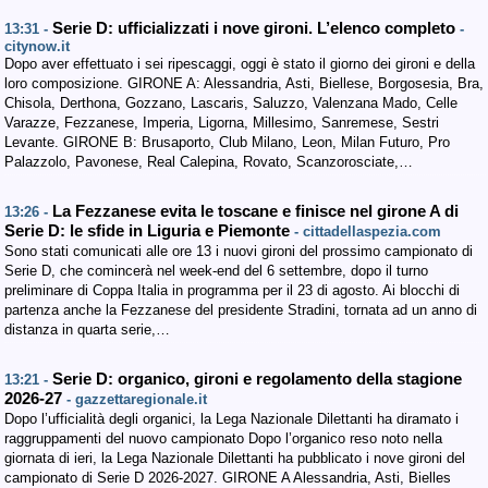
Serie D: ufficializzati i nove gironi. L’elenco completo
13:31 -
-
citynow.it
Dopo aver effettuato i sei ripescaggi, oggi è stato il giorno dei gironi e della
loro composizione. GIRONE A: Alessandria, Asti, Biellese, Borgosesia, Bra,
Chisola, Derthona, Gozzano, Lascaris, Saluzzo, Valenzana Mado, Celle
Varazze, Fezzanese, Imperia, Ligorna, Millesimo, Sanremese, Sestri
Levante. GIRONE B: Brusaporto, Club Milano, Leon, Milan Futuro, Pro
Palazzolo, Pavonese, Real Calepina, Rovato, Scanzorosciate,…
La Fezzanese evita le toscane e finisce nel girone A di
13:26 -
Serie D: le sfide in Liguria e Piemonte
- cittadellaspezia.com
Sono stati comunicati alle ore 13 i nuovi gironi del prossimo campionato di
Serie D, che comincerà nel week-end del 6 settembre, dopo il turno
preliminare di Coppa Italia in programma per il 23 di agosto. Ai blocchi di
partenza anche la Fezzanese del presidente Stradini, tornata ad un anno di
distanza in quarta serie,…
Serie D: organico, gironi e regolamento della stagione
13:21 -
2026-27
- gazzettaregionale.it
Dopo l’ufficialità degli organici, la Lega Nazionale Dilettanti ha diramato i
raggruppamenti del nuovo campionato Dopo l’organico reso noto nella
giornata di ieri, la Lega Nazionale Dilettanti ha pubblicato i nove gironi del
campionato di Serie D 2026-2027. GIRONE A Alessandria, Asti, Bielles