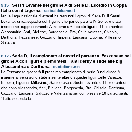
Sestri Levante nel girone A di Serie D. Esordio in Coppa
9:15 -
Italia con il Ligorna
- radioaldebaran.it
Ieri la Lega nazionale dilettanti ha reso noti i gironi di Serie D. Il Sestri
Levante, unica squadra del Tigullio che partecipa alla IV Serie, è stato
inserito nel raggruppamento A insieme a 6 società liguri e 11 piemontesi:
Alessandria, Asti, Biellese, Borgosesia, Bra, Celle Varazze, Chisola,
Derthona, Fezzanese, Gozzano, Imperia, Lascaris, Ligorna, Millesimo,
Saluzzo,…
Serie D, il campionato ai nastri di partenza. Fezzanese nel
8:12 -
girone A con liguri e piemontesi. Tanti derby e sfide alle big
Alessandria e Derthona
- quotidiano.net
La Fezzanese giocherà il prossimo campionato di serie D nel girone A:
insieme ai verdi sono state inserite altre 6 squadre liguri Celle Varazze,
Imperia, Ligorna, Millesimo, Sanremese e Sestri Levante e 11 piemontesi
che sono Alessandra, Asti, Biellese, Borgosesia, Bra, Chisola, Derthona,
Gozzano, Lascaris, Saluzzo e Valenzana per complessive 18 partecipanti.
“Tutto secondo le…