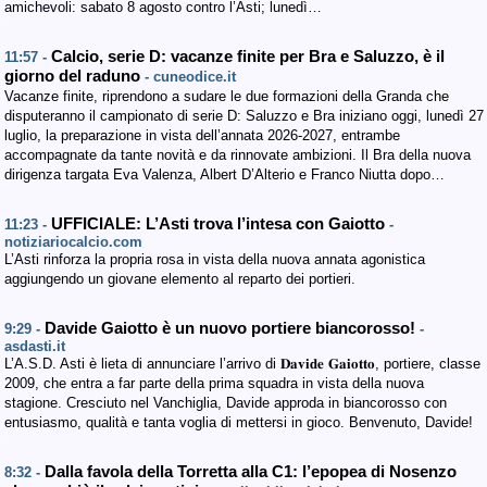
amichevoli: sabato 8 agosto contro l’Asti; lunedì…
Calcio, serie D: vacanze finite per Bra e Saluzzo, è il
11:57 -
giorno del raduno
- cuneodice.it
Vacanze finite, riprendono a sudare le due formazioni della Granda che
disputeranno il campionato di serie D: Saluzzo e Bra iniziano oggi, lunedì 27
luglio, la preparazione in vista dell’annata 2026-2027, entrambe
accompagnate da tante novità e da rinnovate ambizioni. Il Bra della nuova
dirigenza targata Eva Valenza, Albert D’Alterio e Franco Niutta dopo…
UFFICIALE: L’Asti trova l’intesa con Gaiotto
11:23 -
-
notiziariocalcio.com
L’Asti rinforza la propria rosa in vista della nuova annata agonistica
aggiungendo un giovane elemento al reparto dei portieri.
Davide Gaiotto è un nuovo portiere biancorosso!
9:29 -
-
asdasti.it
L’A.S.D. Asti è lieta di annunciare l’arrivo di 𝐃𝐚𝐯𝐢𝐝𝐞 𝐆𝐚𝐢𝐨𝐭𝐭𝐨, portiere, classe
2009, che entra a far parte della prima squadra in vista della nuova
stagione. Cresciuto nel Vanchiglia, Davide approda in biancorosso con
entusiasmo, qualità e tanta voglia di mettersi in gioco. Benvenuto, Davide!
Dalla favola della Torretta alla C1: l’epopea di Nosenzo
8:32 -