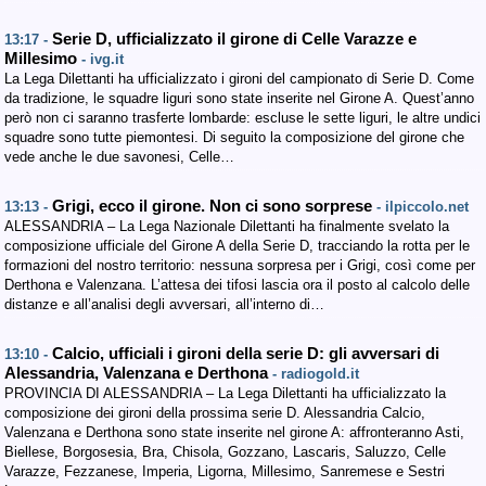
Serie D, ufficializzato il girone di Celle Varazze e
13:17 -
Millesimo
- ivg.it
La Lega Dilettanti ha ufficializzato i gironi del campionato di Serie D. Come
da tradizione, le squadre liguri sono state inserite nel Girone A. Quest’anno
però non ci saranno trasferte lombarde: escluse le sette liguri, le altre undici
squadre sono tutte piemontesi. Di seguito la composizione del girone che
vede anche le due savonesi, Celle…
Grigi, ecco il girone. Non ci sono sorprese
13:13 -
- ilpiccolo.net
ALESSANDRIA – La Lega Nazionale Dilettanti ha finalmente svelato la
composizione ufficiale del Girone A della Serie D, tracciando la rotta per le
formazioni del nostro territorio: nessuna sorpresa per i Grigi, così come per
Derthona e Valenzana. L’attesa dei tifosi lascia ora il posto al calcolo delle
distanze e all’analisi degli avversari, all’interno di…
Calcio, ufficiali i gironi della serie D: gli avversari di
13:10 -
Alessandria, Valenzana e Derthona
- radiogold.it
PROVINCIA DI ALESSANDRIA – La Lega Dilettanti ha ufficializzato la
composizione dei gironi della prossima serie D. Alessandria Calcio,
Valenzana e Derthona sono state inserite nel girone A: affronteranno Asti,
Biellese, Borgosesia, Bra, Chisola, Gozzano, Lascaris, Saluzzo, Celle
Varazze, Fezzanese, Imperia, Ligorna, Millesimo, Sanremese e Sestri