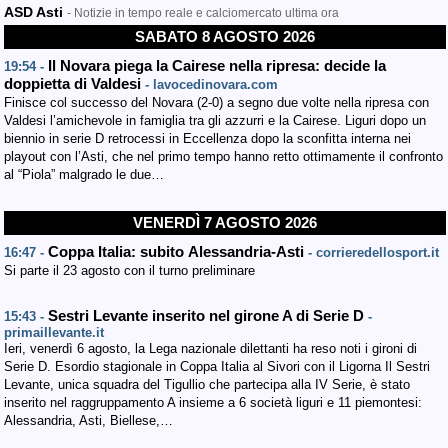
ASD Asti
- Notizie in tempo reale e calciomercato ultima ora
SABATO 8 AGOSTO 2026
Il Novara piega la Cairese nella ripresa: decide la
19:54 -
doppietta di Valdesi
- lavocedinovara.com
Finisce col successo del Novara (2-0) a segno due volte nella ripresa con
Valdesi l’amichevole in famiglia tra gli azzurri e la Cairese. Liguri dopo un
biennio in serie D retrocessi in Eccellenza dopo la sconfitta interna nei
playout con l’Asti, che nel primo tempo hanno retto ottimamente il confronto
al “Piola” malgrado le due…
VENERDÌ 7 AGOSTO 2026
Coppa Italia: subito Alessandria-Asti
16:47 -
- corrieredellosport.it
Si parte il 23 agosto con il turno preliminare
Sestri Levante inserito nel girone A di Serie D
15:43 -
-
primaillevante.it
Ieri, venerdì 6 agosto, la Lega nazionale dilettanti ha reso noti i gironi di
Serie D. Esordio stagionale in Coppa Italia al Sivori con il Ligorna Il Sestri
Levante, unica squadra del Tigullio che partecipa alla IV Serie, è stato
inserito nel raggruppamento A insieme a 6 società liguri e 11 piemontesi:
Alessandria, Asti, Biellese,…