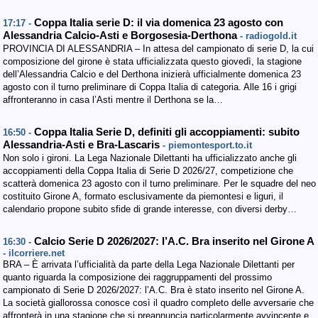
Coppa Italia serie D: il via domenica 23 agosto con
17:17 -
Alessandria Calcio-Asti e Borgosesia-Derthona
- radiogold.it
PROVINCIA DI ALESSANDRIA – In attesa del campionato di serie D, la cui
composizione del girone è stata ufficializzata questo giovedì, la stagione
dell’Alessandria Calcio e del Derthona inizierà ufficialmente domenica 23
agosto con il turno preliminare di Coppa Italia di categoria. Alle 16 i grigi
affronteranno in casa l’Asti mentre il Derthona se la…
Coppa Italia Serie D, definiti gli accoppiamenti: subito
16:50 -
Alessandria-Asti e Bra-Lascaris
- piemontesport.to.it
Non solo i gironi. La Lega Nazionale Dilettanti ha ufficializzato anche gli
accoppiamenti della Coppa Italia di Serie D 2026/27, competizione che
scatterà domenica 23 agosto con il turno preliminare. Per le squadre del neo
costituito Girone A, formato esclusivamente da piemontesi e liguri, il
calendario propone subito sfide di grande interesse, con diversi derby…
Calcio Serie D 2026/2027: l’A.C. Bra inserito nel Girone A
16:30 -
- ilcorriere.net
BRA – È arrivata l’ufficialità da parte della Lega Nazionale Dilettanti per
quanto riguarda la composizione dei raggruppamenti del prossimo
campionato di Serie D 2026/2027: l’A.C. Bra è stato inserito nel Girone A.
La società giallorossa conosce così il quadro completo delle avversarie che
affronterà in una stagione che si preannuncia particolarmente avvincente e