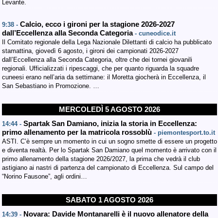
Levante.
Calcio, ecco i gironi per la stagione 2026-2027
9:38 -
dall’Eccellenza alla Seconda Categoria
- cuneodice.it
Il Comitato regionale della Lega Nazionale Dilettanti di calcio ha pubblicato
stamattina, giovedì 6 agosto, i gironi dei campionati 2026-2027
dall’Eccellenza alla Seconda Categoria, oltre che dei tornei giovanili
regionali. Ufficializzati i ripescaggi, che per quanto riguarda la squadre
cuneesi erano nell’aria da settimane: il Moretta giocherà in Eccellenza, il
San Sebastiano in Promozione. …
MERCOLEDÌ 5 AGOSTO 2026
Spartak San Damiano, inizia la storia in Eccellenza:
14:44 -
primo allenamento per la matricola rossoblù
- piemontesport.to.it
ASTI. C’è sempre un momento in cui un sogno smette di essere un progetto
e diventa realtà. Per lo Spartak San Damiano quel momento è arrivato con il
primo allenamento della stagione 2026/2027, la prima che vedrà il club
astigiano ai nastri di partenza del campionato di Eccellenza. Sul campo del
“Norino Fausone”, agli ordini…
SABATO 1 AGOSTO 2026
Novara: Davide Montanarelli è il nuovo allenatore della
14:39 -