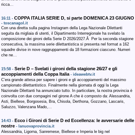
ricca…
COPPA ITALIA SERIE D, si parte DOMENICA 23 GIUGNO
16:11 -
- toscanagol.it
Con una diretta sulla pagina Instagram della Lega Nazionale Dilettanti
seguita da migliaia di utenti, il Dipartimento Interregionale ha svelato la
composizione dei gironi della Serie D 2026/2027.Â Per la seconda stagione
consecutiva, la massima serie dilettantistica si presenta nel format a 162
squadre divise in nove raggruppamenti da 18 formazioni ciascuno. Numeri
che ne…
Serie D – Svelati i gironi della stagione 26/27 e gli
15:58 -
accoppiamenti della Coppa Italia
- ideawebtv.it
C’era grande attesa per sapere i gironi e gli accoppiamenti del massimo
campionato dilettantistico. Finalmente nella giornata di oggi la Lega
Nazionale Dilettanti ha annunciato tutto. In particolare, la nostra provincia è
coinvolta con due compagini nel girone A che è composto da: Alessandria,
Asti, Biellese, Borgosesia, Bra, Chisola, Derthona, Gozzano, Lascaris,
Saluzzo, Valenzana Mado,…
Ecco i Gironi di Serie D ed Eccellenza: le avversarie delle
14:43 -
nostre
- lanuovaprovincia.it
Alessandria, Ligorna, Sanremese, Biellese e Imperia le big nel