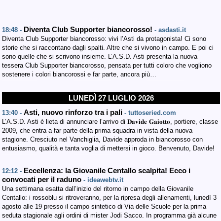
Diventa Club Supporter biancorosso!
18:48 -
- asdasti.it
Diventa Club Supporter biancorosso: vivi l’Asti da protagonista! Ci sono
storie che si raccontano dagli spalti. Altre che si vivono in campo. E poi ci
sono quelle che si scrivono insieme. L’A.S.D. Asti presenta la nuova
tessera Club Supporter biancorosso, pensata per tutti coloro che vogliono
sostenere i colori biancorossi e far parte, ancora più…
LUNEDÌ 27 LUGLIO 2026
Asti, nuovo rinforzo tra i pali
13:40 -
- tuttoseried.com
L’A.S.D. Asti è lieta di annunciare l’arrivo di 𝐃𝐚𝐯𝐢𝐝𝐞 𝐆𝐚𝐢𝐨𝐭𝐭𝐨, portiere, classe
2009, che entra a far parte della prima squadra in vista della nuova
stagione. Cresciuto nel Vanchiglia, Davide approda in biancorosso con
entusiasmo, qualità e tanta voglia di mettersi in gioco. Benvenuto, Davide!
Eccellenza: la Giovanile Centallo scalpita! Ecco i
12:12 -
convocati per il raduno
- ideawebtv.it
Una settimana esatta dall’inizio del ritorno in campo della Giovanile
Centallo: i rossoblu si ritroveranno, per la ripresa degli allenamenti, lunedì 3
agosto alle 19 presso il campo sintetico di Via delle Scuole per la prima
seduta stagionale agli ordini di mister Jodi Sacco. In programma già alcune