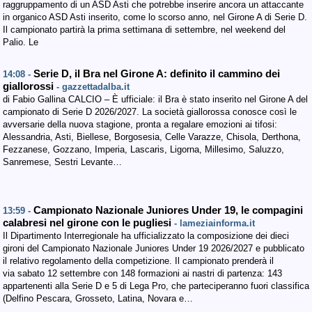
raggruppamento di un ASD Asti che potrebbe inserire ancora un attaccante
in organico ASD Asti inserito, come lo scorso anno, nel Girone A di Serie D.
Il campionato partirà la prima settimana di settembre, nel weekend del
Palio. Le
Serie D, il Bra nel Girone A: definito il cammino dei
14:08 -
giallorossi
- gazzettadalba.it
di Fabio Gallina CALCIO – È ufficiale: il Bra è stato inserito nel Girone A del
campionato di Serie D 2026/2027. La società giallorossa conosce così le
avversarie della nuova stagione, pronta a regalare emozioni ai tifosi:
Alessandria, Asti, Biellese, Borgosesia, Celle Varazze, Chisola, Derthona,
Fezzanese, Gozzano, Imperia, Lascaris, Ligorna, Millesimo, Saluzzo,
Sanremese, Sestri Levante…
Campionato Nazionale Juniores Under 19, le compagini
13:59 -
calabresi nel girone con le pugliesi
- lameziainforma.it
Il Dipartimento Interregionale ha ufficializzato la composizione dei dieci
gironi del Campionato Nazionale Juniores Under 19 2026/2027 e pubblicato
il relativo regolamento della competizione. Il campionato prenderà il
via sabato 12 settembre con 148 formazioni ai nastri di partenza: 143
appartenenti alla Serie D e 5 di Lega Pro, che parteciperanno fuori classifica
(Delfino Pescara, Grosseto, Latina, Novara e…