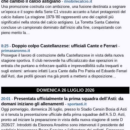
che cambiò il calcio astigiano
- ilnobilecalcio.it
Una promozione costruita con ambizione, una fusione destinata a segnare
un’epoca e il sogno della Serie C1 vissuto accanto a futuri protagonisti del
calcio italiano La stagione 1979-‘80 rappresentò uno dei capitoli più
significativi nella storia del calcio astigiano. La Torretta Santa Caterina
concluse un campionato dominato dall’inizio alla fine, conquistando con
pieno merito la…
Doppio colpo Castellanzese: ufficiali Cante e Ferrari
8:25 -
-
primasaronno.it
Prosegue il lavoro di costruzione della Castellanzese in vista della nuova
stagione sportiva. Il club neroverde ha ufficializzato due operazioni in
entrata che puntano a rinforzare qualità e imprevedibilità sulla trequarti e
sugli esterni: arrivano infatti Luca Cante dalla Pro Patria ed Edoardo Ferrari
dall’Asti, due profili giovani ma già pronti a mettersi a disposizione…
DOMENICA 26 LUGLIO 2026
Presentata ufficialmente la prima squadra dell’Asti: da
20:01 -
domani iniziano gli allenamenti
- sportasti.it
Oggi pomeriggio, domenica 26 luglio, presso lo Stadio Censin Bosia di Asti
si è tenuta la presentazione ufficiale della prima squadrae dell’A.S.D. Asti,
pronto ad iniziare la preparazione in vista della nuova stagione di serie D
2026/27. Introdotti da Eleonora Anselmo sono intervenuti il presidente del