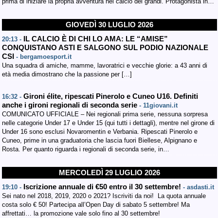
prima di iniziare la propria avventura nel calcio dei grandi. Protagonista in…
GIOVEDÌ 30 LUGLIO 2026
IL CALCIO È DI CHI LO AMA: LE “AMISE”
20:13 -
CONQUISTANO ASTI E SALGONO SUL PODIO NAZIONALE
CSI
- bergamoesport.it
Una squadra di amiche, mamme, lavoratrici e vecchie glorie: a 43 anni di
età media dimostrano che la passione per […]
Gironi élite, ripescati Pinerolo e Cuneo U16. Definiti
16:32 -
anche i gironi regionali di seconda serie
- 11giovani.it
COMUNICATO UFFICIALE – Nei regionali prima serie, nessuna sorpresa
nelle categorie Under 17 e Under 15 (qui tutti i dettagli), mentre nel girone di
Under 16 sono esclusi Novaromentin e Verbania. Ripescati Pinerolo e
Cuneo, prime in una graduatoria che lascia fuori Biellese, Alpignano e
Rosta. Per quanto riguarda i regionali di seconda serie, in…
MERCOLEDÌ 29 LUGLIO 2026
Iscrizione annuale di €50 entro il 30 settembre!
19:10 -
- asdasti.it
Sei nato nel 2018, 2019, 2020 o 2021? Iscriviti da noi! La quota annuale
costa solo € 50! Partecipa all’Open Day di sabato 5 settembre! Ma
affrettati… la promozione vale solo fino al 30 settembre!