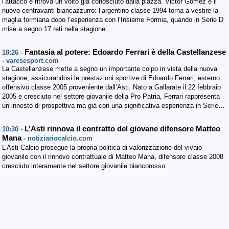
l’attacco e ritrova un volto già conosciuto dalla piazza. Victor Gomez è il
nuovo centravanti biancazzurro: l’argentino classe 1994 torna a vestire la
maglia formiana dopo l’esperienza con l’Insieme Formia, quando in Serie D
mise a segno 17 reti nella stagione…
Fantasia al potere: Edoardo Ferrari è della Castellanzese
18:26 -
- varesesport.com
La Castellanzese mette a segno un importante colpo in vista della nuova
stagione, assicurandosi le prestazioni sportive di Edoardo Ferrari, esterno
offensivo classe 2005 proveniente dall’Asti. Nato a Gallarate il 22 febbraio
2005 e cresciuto nel settore giovanile della Pro Patria, Ferrari rappresenta
un innesto di prospettiva ma già con una significativa esperienza in Serie…
L’Asti rinnova il contratto del giovane difensore Matteo
10:30 -
Mana
- notiziariocalcio.com
L’Asti Calcio prosegue la propria politica di valorizzazione del vivaio
giovanile con il rinnovo contrattuale di Matteo Mana, difensore classe 2008
cresciuto interamente nel settore giovanile biancorosso.