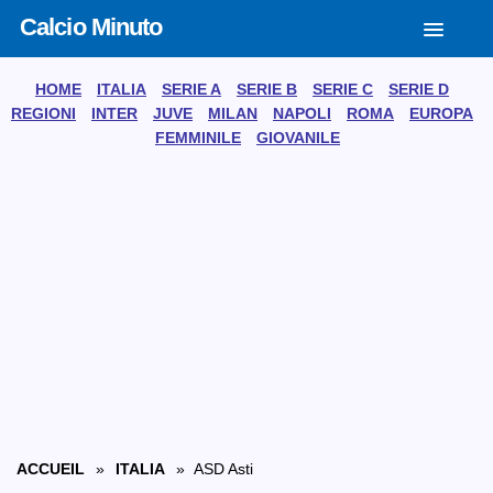
Calcio Minuto
HOME
ITALIA
SERIE A
SERIE B
SERIE C
SERIE D
REGIONI
INTER
JUVE
MILAN
NAPOLI
ROMA
EUROPA
FEMMINILE
GIOVANILE
ACCUEIL
»
ITALIA
» ASD Asti