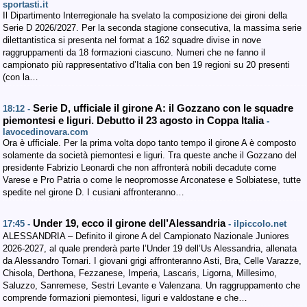
sportasti.it
Il Dipartimento Interregionale ha svelato la composizione dei gironi della
Serie D 2026/2027. Per la seconda stagione consecutiva, la massima serie
dilettantistica si presenta nel format a 162 squadre divise in nove
raggruppamenti da 18 formazioni ciascuno. Numeri che ne fanno il
campionato più rappresentativo d’Italia con ben 19 regioni su 20 presenti
(con la…
Serie D, ufficiale il girone A: il Gozzano con le squadre
18:12 -
piemontesi e liguri. Debutto il 23 agosto in Coppa Italia
-
lavocedinovara.com
Ora è ufficiale. Per la prima volta dopo tanto tempo il girone A è composto
solamente da società piemontesi e liguri. Tra queste anche il Gozzano del
presidente Fabrizio Leonardi che non affronterà nobili decadute come
Varese e Pro Patria o come le neopromosse Arconatese e Solbiatese, tutte
spedite nel girone D. I cusiani affronteranno…
Under 19, ecco il girone dell’Alessandria
17:45 -
- ilpiccolo.net
ALESSANDRIA – Definito il girone A del Campionato Nazionale Juniores
2026-2027, al quale prenderà parte l’Under 19 dell’Us Alessandria, allenata
da Alessandro Tornari. I giovani grigi affronteranno Asti, Bra, Celle Varazze,
Chisola, Derthona, Fezzanese, Imperia, Lascaris, Ligorna, Millesimo,
Saluzzo, Sanremese, Sestri Levante e Valenzana. Un raggruppamento che
comprende formazioni piemontesi, liguri e valdostane e che…