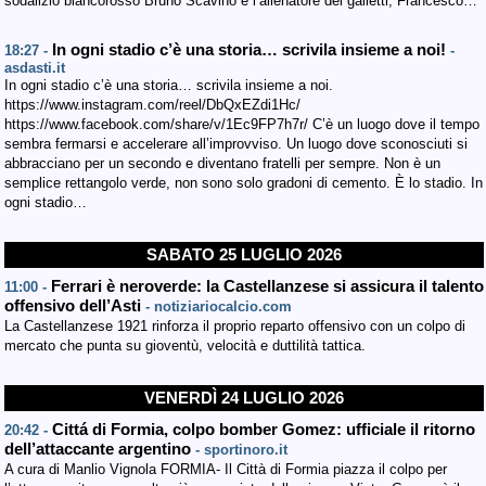
sodalizio biancorosso Bruno Scavino e l’allenatore dei galletti, Francesco…
In ogni stadio c’è una storia… scrivila insieme a noi!
18:27 -
-
asdasti.it
In ogni stadio c’è una storia… scrivila insieme a noi.
https://www.instagram.com/reel/DbQxEZdi1Hc/
https://www.facebook.com/share/v/1Ec9FP7h7r/ C’è un luogo dove il tempo
sembra fermarsi e accelerare all’improvviso. Un luogo dove sconosciuti si
abbracciano per un secondo e diventano fratelli per sempre. Non è un
semplice rettangolo verde, non sono solo gradoni di cemento. È lo stadio. In
ogni stadio…
SABATO 25 LUGLIO 2026
Ferrari è neroverde: la Castellanzese si assicura il talento
11:00 -
offensivo dell’Asti
- notiziariocalcio.com
La Castellanzese 1921 rinforza il proprio reparto offensivo con un colpo di
mercato che punta su gioventù, velocità e duttilità tattica.
VENERDÌ 24 LUGLIO 2026
Cittá di Formia, colpo bomber Gomez: ufficiale il ritorno
20:42 -
dell’attaccante argentino
- sportinoro.it
A cura di Manlio Vignola FORMIA- Il Città di Formia piazza il colpo per