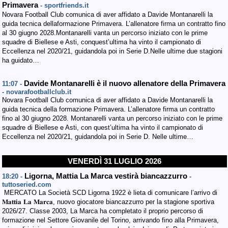
Primavera
- sportfriends.it
Novara Football Club comunica di aver affidato a Davide Montanarelli la
guida tecnica dellaformazione Primavera. L’allenatore firma un contratto fino
al 30 giugno 2028.Montanarelli vanta un percorso iniziato con le prime
squadre di Biellese e Asti, conquest’ultima ha vinto il campionato di
Eccellenza nel 2020/21, guidandola poi in Serie D.Nelle ultime due stagioni
ha guidato…
Davide Montanarelli è il nuovo allenatore della Primavera
11:07 -
- novarafootballclub.it
Novara Football Club comunica di aver affidato a Davide Montanarelli la
guida tecnica della formazione Primavera. L’allenatore firma un contratto
fino al 30 giugno 2028. Montanarelli vanta un percorso iniziato con le prime
squadre di Biellese e Asti, con quest’ultima ha vinto il campionato di
Eccellenza nel 2020/21, guidandola poi in Serie D. Nelle ultime…
VENERDÌ 31 LUGLIO 2026
Ligorna, Mattia La Marca vestirà biancazzurro
18:20 -
-
tuttoseried.com
MERCATO La Società SCD Ligorna 1922 è lieta di comunicare l’arrivo di
𝐌𝐚𝐭𝐭𝐢𝐚 𝐋𝐚 𝐌𝐚𝐫𝐜𝐚, nuovo giocatore biancazzurro per la stagione sportiva
2026/27. Classe 2003, La Marca ha completato il proprio percorso di
formazione nel Settore Giovanile del Torino, arrivando fino alla Primavera,