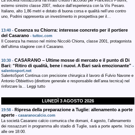
La società rossazzurra ha infatti chiuso l’accordo per Francesco Podrini,
esterno sinistro classe 2007, reduce dall’esperienza con la Vis Pesaro.
Italiano, alto 1,86 metri e dotato di buona corsa e qualità nell’uno contro
uno, Podrini rappresenta un investimento in prospettiva per il…
Cosenza su Chiorra: interesse concreto per il portiere
13:40 -
del Casarano
- tuttoc.com
Il Cosenza ha messo nel mirino Niccolò Chiorra, classe 2001, protagonista
dell’ultima stagione con il Casarano.
CASARANO – Ultime mosse di mercato e il punto di Di
10:30 -
Bari: “Ritiro di qualità, bene i nuovi. A Bari sarà emozionante”
-
salentosport.net
SalentoSport Continua con precisione chirurgica il lavoro di Fulvio Navone e
Antonio Obbiettivo (direttore generale e responsabile dell’area tecnica) nel
rinforzare la… Leggi tutto
LUNEDÌ 3 AGOSTO 2026
Ripresa della preparazione a Tuglie: allenamento a porte
19:58 -
aperte
- casaranocalcio.com
La società Casarano calcio comunica che domani, 4 agosto, l’allenamento
dei rossazzurri in programma allo stadio di Tuglie, sarà a porte aperte. Inizio
alle ore 18:00.