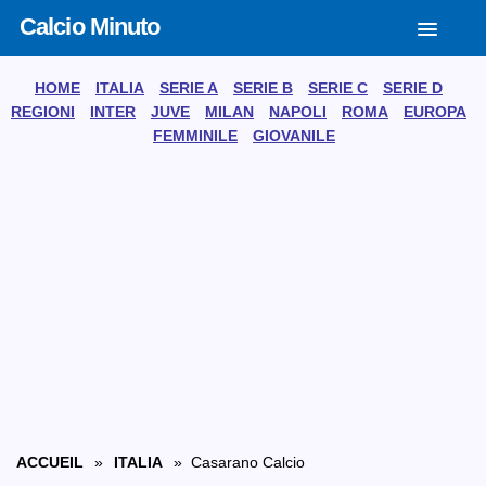
Calcio Minuto
HOME
ITALIA
SERIE A
SERIE B
SERIE C
SERIE D
REGIONI
INTER
JUVE
MILAN
NAPOLI
ROMA
EUROPA
FEMMINILE
GIOVANILE
ACCUEIL
»
ITALIA
» Casarano Calcio