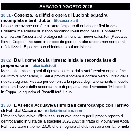
SABATO 1 AGOSTO 2026
Cosenza, la difficile opera di Lucioni: squadra
18:31 -
incompleta e tanti dubbi
- tifocosenza.it
La comunicazione non è mai stato l’aspetto di cui andare fieri in casa
Cosenza ma adesso si stanno toccando livelli molto bassi. Conferenza
stampa con l’assenza di protagonisti annunciati, nuovi calciatori (Pascalau,
Iliev e Cogoni) che sono in gruppo da giorni ma che ancora non sono stati
ufficializzati. E poi nessun chiarimento sui motivi reali…
Bari, domenica la ripresa: inizia la seconda fase di
18:02 -
preparazione
- labaricalcio.it
Messi alle spalle i giorni di riposo concessi dallo staff tecnico dopo la fine
del ritiro di Roccaraso, il Bari è pronto a tornare a correre verso l’inizio della
nuova stagione. Fissata per domenica la ripresa degli allenamenti, in quello
che sarà l’avvio della seconda fase di preparazione. Domenica 16 l’esordio
in Coppa La squadra di Rastelli farà il suo…
L’Atletico Acquaviva rinforza il centrocampo con l’arrivo
15:30 -
di Fall dal Casarano
- notiziariocalcio.com
L’Atletico Acquaviva ufficializza un nuovo innesto per il proprio reparto di
centrocampo in vista della stagione 2026/2027: si tratta di Mouhamed Abdall
Fall, calciatore nato nel 2010, che si legherà al club rossoblù con la formula