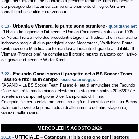
target del Casarano che ha iniziato a prendere forma nel ritiro calabrese e
sta proseguendo i lavori sul campo di allenamento di Tuglie. Gli arrivi
formalizzati nelle ultime ore vanno tutti…
Urbania e Vismara, le punte sono straniere
8:13 -
- quotidiano.net
L’Urbania ha ingaggiato l’attaccante Roman Chornopyshchuk classe 1995
ex Aurora Treia e nelle due precedenti stagioni al Trodica, che in carriera ha
indossato maglie di club prestigiosi come Maceratese, Valdichienti Ponte,
Civitanovese e Matelica confermandosi attaccante di grande affidabilità. Il
Vismara (Promozione) ha completato il proprio reparto avanzato con l’arrivo
del giovane attaccante Wiktor Karol…
Facundo Ganci sposa il progetto della BS Soccer Team
7:22 -
Fasano e ritorna in campo
- osservatoriooggi.it
FASANO – La BS Soccer Team Fasano è lieta di annunciare che Facundo
Ganci vestirà la maglia biancoceleste per la stagione sportiva 2026/2027 e
scenderà in campo nel girone B del Campionato di Prima
Categoria.L’esperto calciatore argentino è già a disposizione dimister Benny
Salernoe ha svolto la prima seduta di allenamento del ritiro stagionale,
tenutosi nella serata…
MERCOLEDÌ 5 AGOSTO 2026
UFFICIALE – Catanzaro, tripla cessione per il settore
20:18 -