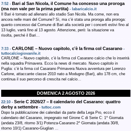
Bari al San Nicola, il Comune ha concesso una proroga
7:52 -
(ma non vale per la prima partita)
- labaricalcio.it
Il Bari è tornato ad allenarsi allo stadio San Nicola. Ma come, non era
ancora nelle mani del Comune? Sì, ma c’è stata una proroga alla proroga:
quanto concesso dal Comune di Bari alla società per i concerti estivi fino al
13 luglio, varrà fino al 13 agosto. Attenzione, però: la situazione va
risolta, perché il Bari…
CARLONE – Nuovo capitolo, c’è la firma col Casarano
7:33 -
-
tuttocalciogiovanile.it
CARLONE – Nuovo capitolo, c’è la firma col Casarano calcio che lo inserirà
nella squadra Primavera. Ecco la news di mercato. Nuovo capitolo in
Puglia: c’è la firma col Casarano Primavera Nuova avventura per Lorenzo
Carlone, attaccante classe 2010 nato a Modugno (Bari), alto 178 cm, che
continua il suo percorso di crescita nel calcio…
DOMENICA 2 AGOSTO 2026
Serie C 2026/27 – Il calendario del Casarano: quattro
22:10 -
derby a settembre
- tuttoc.com
Dopo la pubblicazione dei calendari da parte della Lega Pro, ecco il
calendario del Casarano, impegnato nel Girone C di Serie C: 1^ Giornata
(andata 23/8, ritorno 3/1) Potenza-Casarano 2^ Giornata (andata 30/8,
ritorno 10/1) Casarano-Giuglian …