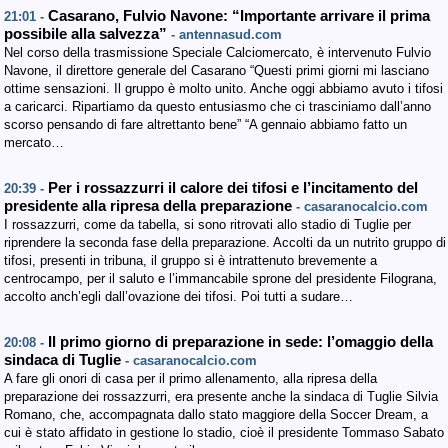
Casarano, Fulvio Navone: “Importante arrivare il prima
21:01 -
possibile alla salvezza”
- antennasud.com
Nel corso della trasmissione Speciale Calciomercato, è intervenuto Fulvio
Navone, il direttore generale del Casarano “Questi primi giorni mi lasciano
ottime sensazioni. Il gruppo è molto unito. Anche oggi abbiamo avuto i tifosi
a caricarci. Ripartiamo da questo entusiasmo che ci trasciniamo dall’anno
scorso pensando di fare altrettanto bene” “A gennaio abbiamo fatto un
mercato…
Per i rossazzurri il calore dei tifosi e l’incitamento del
20:39 -
presidente alla ripresa della preparazione
- casaranocalcio.com
I rossazzurri, come da tabella, si sono ritrovati allo stadio di Tuglie per
riprendere la seconda fase della preparazione. Accolti da un nutrito gruppo di
tifosi, presenti in tribuna, il gruppo si è intrattenuto brevemente a
centrocampo, per il saluto e l’immancabile sprone del presidente Filograna,
accolto anch’egli dall’ovazione dei tifosi. Poi tutti a sudare…
Il primo giorno di preparazione in sede: l’omaggio della
20:08 -
sindaca di Tuglie
- casaranocalcio.com
A fare gli onori di casa per il primo allenamento, alla ripresa della
preparazione dei rossazzurri, era presente anche la sindaca di Tuglie Silvia
Romano, che, accompagnata dallo stato maggiore della Soccer Dream, a
cui è stato affidato in gestione lo stadio, cioè il presidente Tommaso Sabato