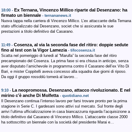
Ex Ternana, Vincenzo Millico riparte dal Desenzano: ha
18:00 -
firmato un biennale
- ternananews.it
Nuova tappa nella carriera di Vincenzo Millico. L’ex attaccante della Ternana
stato ufficializzato dal Desenzano, societ che si assicurata le sue
prestazioni a titolo definitivo dal Casarano.
Cosenza, al via la seconda fase del ritiro: doppie sedute
11:49 -
fino al test con la Vigor Lamezia
- tifocosenza.it
Scatta nel pomeriggio di lunedi al “Marulla” la seconda fase del ritiro
precampionato del Cosenza. La prima fase si era chiusa in anticipo, senza
aver disputato l’amichevole in programma contro il Casarano dell’ex Vito Di
Bari, e mister Coppitelli aveva concesso alla squadra due giorni di riposo.
Da oggi il gruppo rossoblù tornerà al lavoro…
La neopromossa. Desenzano, attacco rivoluzionato. E nel
9:10 -
mirino c’è anche Di Molfetta
- quotidiano.net
Il Desenzano continua l’intenso lavoro per farsi trovare pronto per la prima
stagione in Serie C. I gardesani sono attivi sul mercato. Sul fronte degli
arrivi l’ultima ufficializzazione in casa biancazzurra riguarda l’acquisizione a
titolo definitivo dal Casarano di Vincenzo Millico. L’attaccante classe 2000
ha sottoscritto un biennale con la società del presidente Marai e…