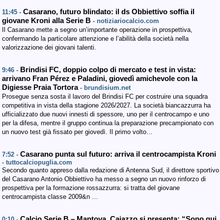
Casarano, futuro blindato: il ds Obbiettivo soffia il
11:45 -
giovane Kroni alla Serie B
- notiziariocalcio.com
Il Casarano mette a segno un’importante operazione in prospettiva,
confermando la particolare attenzione e l’abilità della società nella
valorizzazione dei giovani talenti.
Brindisi FC, doppio colpo di mercato e test in vista:
9:46 -
arrivano Fran Pérez e Paladini, giovedì amichevole con la
Digiesse Praia Tortora
- brundisium.net
Prosegue senza sosta il lavoro del Brindisi FC per costruire una squadra
competitiva in vista della stagione 2026/2027. La società biancazzurra ha
ufficializzato due nuovi innesti di spessore, uno per il centrocampo e uno
per la difesa, mentre il gruppo continua la preparazione precampionato con
un nuovo test già fissato per giovedì. Il primo volto…
Casarano punta sul futuro: arriva il centrocampista Kroni
7:52 -
- tuttocalciopuglia.com
Secondo quanto appreso dalla redazione di Antenna Sud, il direttore sportivo
del Casarano Antonio Obbiettivo ha messo a segno un nuovo rinforzo di
prospettiva per la formazione rossazzurra: si tratta del giovane
centrocampista classe 2009&n …
Calcio Serie B – Mantova, Cajazzo si presenta: “Sono qui
0:10 -