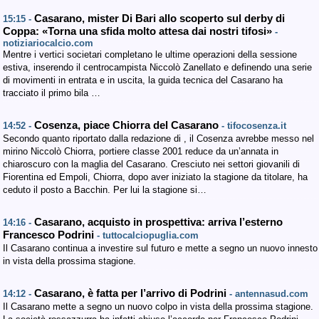
Casarano, mister Di Bari allo scoperto sul derby di
15:15 -
Coppa: «Torna una sfida molto attesa dai nostri tifosi»
-
notiziariocalcio.com
Mentre i vertici societari completano le ultime operazioni della sessione
estiva, inserendo il centrocampista Niccolò Zanellato e definendo una serie
di movimenti in entrata e in uscita, la guida tecnica del Casarano ha
tracciato il primo bila …
Cosenza, piace Chiorra del Casarano
14:52 -
- tifocosenza.it
Secondo quanto riportato dalla redazione di , il Cosenza avrebbe messo nel
mirino Niccolò Chiorra, portiere classe 2001 reduce da un’annata in
chiaroscuro con la maglia del Casarano. Cresciuto nei settori giovanili di
Fiorentina ed Empoli, Chiorra, dopo aver iniziato la stagione da titolare, ha
ceduto il posto a Bacchin. Per lui la stagione si…
Casarano, acquisto in prospettiva: arriva l’esterno
14:16 -
Francesco Podrini
- tuttocalciopuglia.com
Il Casarano continua a investire sul futuro e mette a segno un nuovo innesto
in vista della prossima stagione.
Casarano, è fatta per l’arrivo di Podrini
14:12 -
- antennasud.com
Il Casarano mette a segno un nuovo colpo in vista della prossima stagione.