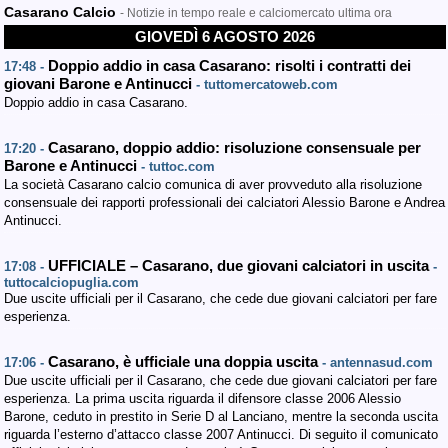
Casarano Calcio
- Notizie in tempo reale e calciomercato ultima ora
GIOVEDÌ 6 AGOSTO 2026
Doppio addio in casa Casarano: risolti i contratti dei
17:48 -
giovani Barone e Antinucci
- tuttomercatoweb.com
Doppio addio in casa Casarano.
Casarano, doppio addio: risoluzione consensuale per
17:20 -
Barone e Antinucci
- tuttoc.com
La società Casarano calcio comunica di aver provveduto alla risoluzione
consensuale dei rapporti professionali dei calciatori Alessio Barone e Andrea
Antinucci.
UFFICIALE – Casarano, due giovani calciatori in uscita
17:08 -
-
tuttocalciopuglia.com
Due uscite ufficiali per il Casarano, che cede due giovani calciatori per fare
esperienza.
Casarano, è ufficiale una doppia uscita
17:06 -
- antennasud.com
Due uscite ufficiali per il Casarano, che cede due giovani calciatori per fare
esperienza. La prima uscita riguarda il difensore classe 2006 Alessio
Barone, ceduto in prestito in Serie D al Lanciano, mentre la seconda uscita
riguarda l’esterno d’attacco classe 2007 Antinucci. Di seguito il comunicato