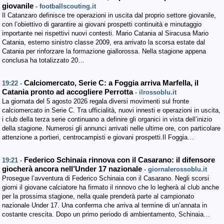
giovanile
- footballscouting.it
Il Catanzaro definisce tre operazioni in uscita dal proprio settore giovanile,
con l’obiettivo di garantire ai giovani prospetti continuità e minutaggio
importante nei rispettivi nuovi contesti. Mario Catania al Siracusa Mario
Catania, esterno sinistro classe 2009, era arrivato la scorsa estate dal
Catania per rinforzare la formazione giallorossa. Nella stagione appena
conclusa ha totalizzato 20…
Calciomercato, Serie C: a Foggia arriva Marfella, il
19:22 -
Catania pronto ad accogliere Perrotta
- ilrossoblu.it
La giornata del 5 agosto 2026 regala diversi movimenti sul fronte
calciomercato in Serie C. Tra ufficialità, nuovi innesti e operazioni in uscita,
i club della terza serie continuano a definire gli organici in vista dell’inizio
della stagione. Numerosi gli annunci arrivati nelle ultime ore, con particolare
attenzione a portieri, centrocampisti e giovani prospetti.Il Foggia…
Federico Schinaia rinnova con il Casarano: il difensore
19:21 -
giocherà ancora nell’Under 17 nazionale
- giornalerossoblu.it
Prosegue l’avventura di Federico Schinaia con il Casarano. Negli scorsi
giorni il giovane calciatore ha firmato il rinnovo che lo legherà al club anche
per la prossima stagione, nella quale prenderà parte al campionato
nazionale Under 17. Una conferma che arriva al termine di un’annata in
costante crescita. Dopo un primo periodo di ambientamento, Schinaia…