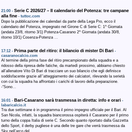
Serie C 2026/27 – Il calendario del Potenza: tre campane
21:00 -
alla fine
- tuttoc.com
Dopo la pubblicazione dei calendari da parte della Lega Pro, ecco il
calendario del Potenza, impegnato nel Girone C di Serie C: 1^ Giornata
(andata 23/8, ritorno 3/1) Potenza-Casarano 2^ Giornata (andata 30/8,
ritorno 10/1) Cosenza-Potenza …
Prima parte del ritiro: il bilancio di mister Di Bari
17:12 -
-
casaranocalcio.com
Al termine della prima fase del ritiro precampionato della squadra e a
ridosso della ripresa delle fatiche, da martedì prossimo, abbiamo chiesto
all’allenatore Vito Di Bari di tracciare un suo bilancio che egli definisce
soddisfacente grazie all’’atteggiamento dei calciatori, rilevando la serietà
con cui la squadra ha affrontato i carichi di lavoro della preparazione.
-“Sono…
Bari-Casarano sarà trasmessa in diretta: info e orari
16:01 -
-
labaricalcio.it
Tra due settimane è in programma il primo impegno ufficiale per il Bari. Al
San Nicola, infatti, la squadra biancorossa ospiterà il Casarano per il primo
turno della coppa Italia di serie C. Secondo quanto riportato dalla Gazzetta
dello Sport, il derby pugliese è una delle tre gare che verrà trasmessa da
Sky nell’arco del…