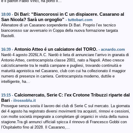
e il patron Fabio Vinci, ha porto il…
Di Bari: “Biancorossi in C un dispiacere. Casarano al
18:00 -
San Nicola? Sarà un orgoglio”
- tuttobari.com
Allenatore di un Casarano sorpendente Di Bari. Proprio l’ex tecnico
biancorosso sar avversario in Coppa della nuova formazione targata
Rastelli.
Antonio Atteo é un calciatore del TORO.
16:39 -
- acnardo.com
Nardò 4 agosto 2026L’A.C. Nardò è lieta di annunciare l’arrivo in granata di
Antonio Atteo, centrocampista classe 2001, nato a Napoli. Atteo cresce
calcisticamente tra le realtà campane e pugliesi, trovando continuità e
maturità agonistica nel Casarano, club con cui ha collezionato il maggior
numero di presenze in carriera. Centrocampista moderno, duttile e
intelligente, ha…
Calciomercato, Serie C: l’ex Crotone Tribuzzi riparte dal
15:15 -
Bari
- ilrossoblu.it
Prosegue senza sosta il lavoro dei club di Serie C sul mercato. La giornata
del 4 agosto ha registrato diversi movimenti tra acquisti, rinnovi e cessioni,
con molte società impegnate a completare gli organici in vista della nuova
stagione.Tra gli annunci ufficiali spicca il rinnovo di Francesco Gobbi con
l’Ospitaletto fino al 2028. Il Casarano,…