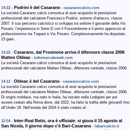
Podrini è del Casarano
14:22 -
- casaranocalcio.com
La società Casarano calcio comunica di aver acquisito le prestazioni
professionali del calciatore Francesco Podrini, esterno d’attacco, classe
2007. Il suo percorso calcistico si sviluppa tra settore il giovanile della Vis
Pesaro, l’esperienza in Serie D con il Fossombrone e il primo approccio al
professionismo tra Trapani e Vis Pesaro. Complessivamente ha disputato
23 gare…
Casarano, dal Frosinone arriva il difensore classe 2006
14:22 -
Matteo Obleac
- tuttomercatoweb.com
La società Casarano calcio comunica di aver acquisito le prestazioni
professionali del calciatore Matteo Obleac, difensore centrale, classe 2006.
Obleac è del Casarano
14:12 -
- casaranocalcio.com
La società Casarano calcio comunica di aver acquisito le prestazioni
professionali del calciatore Matteo Obleac, difensore centrale, classe 2006.
Di origini moldave, ma nato in Italia, ha iniziato nella Lodigiani per poi
essere ceduto alla Roma dove, dal 2022, ha fatto la trafila delle giovanili fino
all’Under 18. Nell’estate del 2024 è stato ceduto al…
Inter-Real Betis, ora è ufficiale: si gioca il 15 agosto al
12:54 -
San Nicola, il giorno dopo c’è Bari-Casarano
- labaricalcio.it