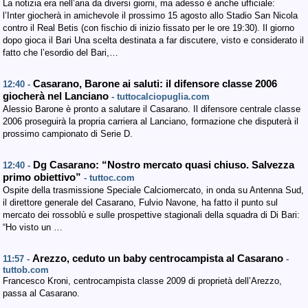
La notizia era nell’aria da diversi giorni, ma adesso è anche ufficiale:
l’Inter giocherà in amichevole il prossimo 15 agosto allo Stadio San Nicola
contro il Real Betis (con fischio di inizio fissato per le ore 19:30). Il giorno
dopo gioca il Bari Una scelta destinata a far discutere, visto e considerato il
fatto che l’esordio del Bari,…
Casarano, Barone ai saluti: il difensore classe 2006
12:40 -
giocherà nel Lanciano
- tuttocalciopuglia.com
Alessio Barone è pronto a salutare il Casarano. Il difensore centrale classe
2006 proseguirà la propria carriera al Lanciano, formazione che disputerà il
prossimo campionato di Serie D.
Dg Casarano: “Nostro mercato quasi chiuso. Salvezza
12:40 -
primo obiettivo”
- tuttoc.com
Ospite della trasmissione Speciale Calciomercato, in onda su Antenna Sud,
il direttore generale del Casarano, Fulvio Navone, ha fatto il punto sul
mercato dei rossoblù e sulle prospettive stagionali della squadra di Di Bari:
“Ho visto un …
Arezzo, ceduto un baby centrocampista al Casarano
11:57 -
-
tuttob.com
Francesco Kroni, centrocampista classe 2009 di proprietà dell’Arezzo,
passa al Casarano.