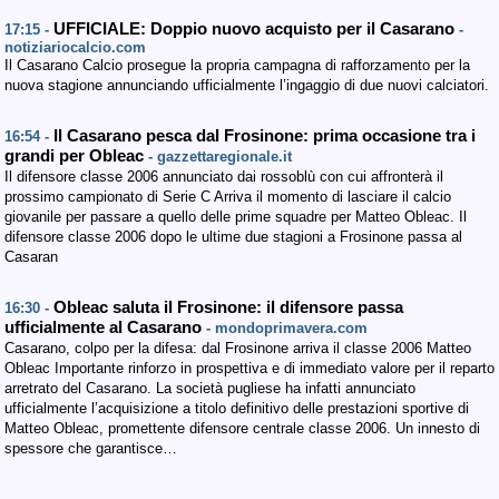
UFFICIALE: Doppio nuovo acquisto per il Casarano
17:15 -
-
notiziariocalcio.com
Il Casarano Calcio prosegue la propria campagna di rafforzamento per la
nuova stagione annunciando ufficialmente l’ingaggio di due nuovi calciatori.
Il Casarano pesca dal Frosinone: prima occasione tra i
16:54 -
grandi per Obleac
- gazzettaregionale.it
Il difensore classe 2006 annunciato dai rossoblù con cui affronterà il
prossimo campionato di Serie C Arriva il momento di lasciare il calcio
giovanile per passare a quello delle prime squadre per Matteo Obleac. Il
difensore classe 2006 dopo le ultime due stagioni a Frosinone passa al
Casaran
Obleac saluta il Frosinone: il difensore passa
16:30 -
ufficialmente al Casarano
- mondoprimavera.com
Casarano, colpo per la difesa: dal Frosinone arriva il classe 2006 Matteo
Obleac Importante rinforzo in prospettiva e di immediato valore per il reparto
arretrato del Casarano. La società pugliese ha infatti annunciato
ufficialmente l’acquisizione a titolo definitivo delle prestazioni sportive di
Matteo Obleac, promettente difensore centrale classe 2006. Un innesto di
spessore che garantisce…