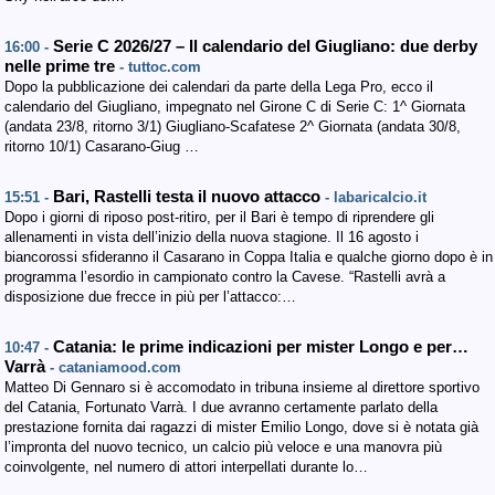
Serie C 2026/27 – Il calendario del Giugliano: due derby
16:00 -
nelle prime tre
- tuttoc.com
Dopo la pubblicazione dei calendari da parte della Lega Pro, ecco il
calendario del Giugliano, impegnato nel Girone C di Serie C: 1^ Giornata
(andata 23/8, ritorno 3/1) Giugliano-Scafatese 2^ Giornata (andata 30/8,
ritorno 10/1) Casarano-Giug …
Bari, Rastelli testa il nuovo attacco
15:51 -
- labaricalcio.it
Dopo i giorni di riposo post-ritiro, per il Bari è tempo di riprendere gli
allenamenti in vista dell’inizio della nuova stagione. Il 16 agosto i
biancorossi sfideranno il Casarano in Coppa Italia e qualche giorno dopo è in
programma l’esordio in campionato contro la Cavese. “Rastelli avrà a
disposizione due frecce in più per l’attacco:…
Catania: le prime indicazioni per mister Longo e per…
10:47 -
Varrà
- cataniamood.com
Matteo Di Gennaro si è accomodato in tribuna insieme al direttore sportivo
del Catania, Fortunato Varrà. I due avranno certamente parlato della
prestazione fornita dai ragazzi di mister Emilio Longo, dove si è notata già
l’impronta del nuovo tecnico, un calcio più veloce e una manovra più
coinvolgente, nel numero di attori interpellati durante lo…