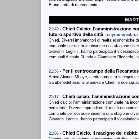
È una sorta di marcantonio…
MARTE
Chieti Calcio: l’amministrazione com
21:40 -
futuro sportivo della città
- cityrumorsabruz
Chieti. Diversi imprenditori di realtà economiche de
comunale per costruire insieme una stagione diver
Giovanni Legnini, hanno partecipato il vicesindaco 
comunali Alessio Di Iorio e Giampiero Riccardo,
Per il centrocampo della Recanates
21:36 -
Arriva Alioune Mbaye, centrocampista senegalese 
Sambenedettese, Giulianova e Chieti le sue squad
Chieti calcio: l’amministrazione co
21:17 -
Chieti calcio: l’amministrazione comunale ha incontr
neroverde. Diversi imprenditori di realtà economich
comunale per costruire insieme una stagione diver
Giovanni Legnini, hanno partecipato il vicesindac
Chieti Calcio, il macigno dei debiti:
21:06 -
Nonostante l’iscrizione al campionato di Eccellenza