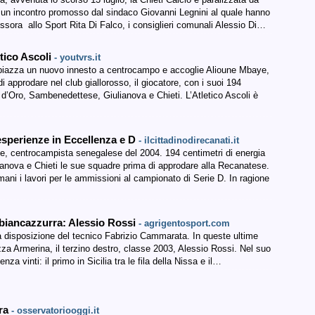
uto un incontro promosso dal sindaco Giovanni Legnini al quale hanno
ssora allo Sport Rita Di Falco, i consiglieri comunali Alessio Di…
tico Ascoli
- youtvrs.it
piazza un nuovo innesto a centrocampo e accoglie Alioune Mbaye,
pprodare nel club giallorosso, il giocatore, con i suoi 194
o d’Oro, Sambenedettese, Giulianova e Chieti. L’Atletico Ascoli è
sperienze in Eccellenza e D
- ilcittadinodirecanati.it
ye, centrocampista senegalese del 2004. 194 centimetri di energia
nova e Chieti le sue squadre prima di approdare alla Recanatese.
mani i lavori per le ammissioni al campionato di Serie D. In ragione
e biancazzurra: Alessio Rossi
- agrigentosport.com
 a disposizione del tecnico Fabrizio Cammarata. In queste ultime
azza Armerina, il terzino destro, classe 2003, Alessio Rossi. Nel suo
a vinti: il primo in Sicilia tra le fila della Nissa e il…
rra
- osservatoriooggi.it