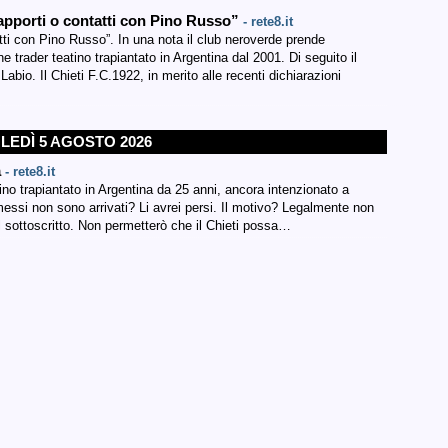
rapporti o contatti con Pino Russo”
- rete8.it
tti con Pino Russo”. In una nota il club neroverde prende
 trader teatino trapiantato in Argentina dal 2001. Di seguito il
bio. Il Chieti F.C.1922, in merito alle recenti dichiarazioni
EDÌ 5 AGOSTO 2026
a
- rete8.it
tino trapiantato in Argentina da 25 anni, ancora intenzionato a
messi non sono arrivati? Li avrei persi. Il motivo? Legalmente non
al sottoscritto. Non permetterò che il Chieti possa…