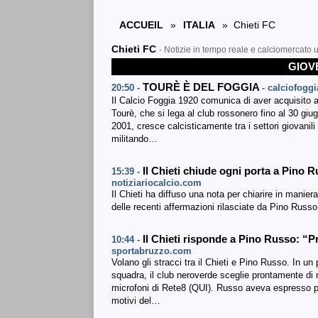
ACCUEIL
»
ITALIA
» Chieti FC
Chieti FC
- Notizie in tempo reale e calciomercato u
GIOV
TOURÈ È DEL FOGGIA
20:50 -
- calciofogg
Il Calcio Foggia 1920 comunica di aver acquisito a t
Tourè, che si lega al club rossonero fino al 30 gi
2001, cresce calcisticamente tra i settori giovani
militando…
Il Chieti chiude ogni porta a Pino R
15:39 -
notiziariocalcio.com
Il Chieti ha diffuso una nota per chiarire in manier
delle recenti affermazioni rilasciate da Pino Russo
Il Chieti risponde a Pino Russo: 
10:44 -
sportabruzzo.com
Volano gli stracci tra il Chieti e Pino Russo. In un 
squadra, il club neroverde sceglie prontamente di ri
microfoni di Rete8 (QUI). Russo aveva espresso par
motivi del…