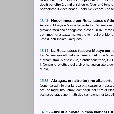
debiti per oltre 1,5 milioni di euro. Oggi si è ten
partecipato il vicesindaco Paolo De Cesare, l’asse
Nuovi innesti per Recanatese e Atle
18:43 -
Arrivano Mbaye e Maiga Silvestri La Recanatese 
giovane mediano senegalese classe 2004. Prima di a
centimetri di altezza, ha vestito le maglie di Morr
lieto di annunciare l’acquisto…
La Recanatese tessera Mbaye con e
16:14 -
La Recanatese ufficializza l’arrivo di Alioune Mba
e dinamismo. Morro d’Oro, Sambenedettese, Giulia
Il Consiglio Direttivo della LND ha aggiornato a do
di ciò, i…
Akragas, un altro terzino alla cort
15:32 -
Continua ad infoltirsi la rosa biancazzurra messa
ore, ha raggiunto i nuovi compagni nel ritiro di Pi
palmarès spiccano infatti due campionati di Eccellenz
Altre due novità in casa biancazzu
14:59 -