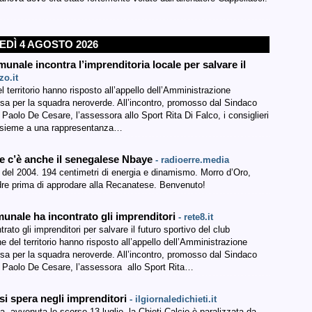
DÌ 4 AGOSTO 2026
unale incontra l’imprenditoria locale per salvare il
zo.it
l territorio hanno risposto all’appello dell’Amministrazione
sa per la squadra neroverde. All’incontro, promosso dal Sindaco
Paolo De Cesare, l’assessora allo Sport Rita Di Falco, i consiglieri
 insieme a una rappresentanza…
e c’è anche il senegalese Nbaye
- radioerre.media
del 2004. 194 centimetri di energia e dinamismo. Morro d’Oro,
re prima di approdare alla Recanatese. Benvenuto!
munale ha incontrato gli imprenditori
- rete8.it
ato gli imprenditori per salvare il futuro sportivo del club
e del territorio hanno risposto all’appello dell’Amministrazione
sa per la squadra neroverde. All’incontro, promosso dal Sindaco
o Paolo De Cesare, l’assessora allo Sport Rita…
 si spera negli imprenditori
- ilgiornaledichieti.it
, avvenuta lo scorso 13 luglio, la Chieti Calcio è paralizzata da