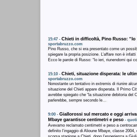
Chieti in difficoltà, Pino Russo: “I
15:47 -
sportabruzzo.com
Pino Russo, che si era presentato come un possibil
spiegare la propria posizione. L’affare non è infatt
Ecco le parole di Russo: “Io ieri, riunendomi qui c
Chieti, situazione disperata: le ult
15:10 -
sportabruzzo.com
Nonostante un tentativo in extremis di riunire alcuni
situazione del Chieti appare disperata. Il Primo Ci
avrebbe spiegato che “la situazione debitoria del 
parlerebbe, sempre secondo le…
Giallorossi sul mercato e oggi arriv
9:00 -
Mbaye garantisce centimetri e peso
- quot
Avevamo reclamato centimetri e peso a centrocamp
definito l’ingaggio di Alioune Mbaye, classe 2004, 
scorsa stagione a Chieti, dopo l’esperienza a Giul