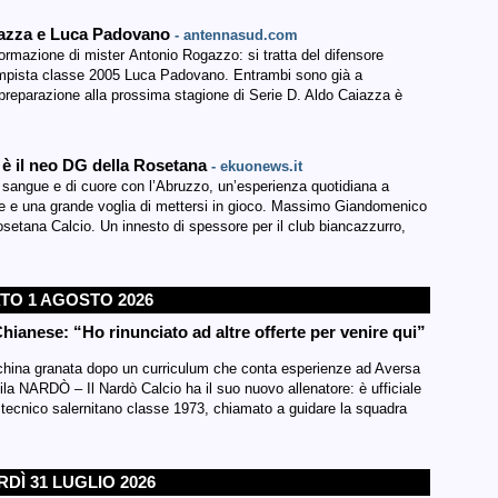
Caiazza e Luca Padovano
- antennasud.com
ormazione di mister Antonio Rogazzo: si tratta del difensore
ampista classe 2005 Luca Padovano. Entrambi sono già a
a preparazione alla prossima stagione di Serie D. Aldo Caiazza è
è il neo DG della Rosetana
- ekuonews.it
sangue e di cuore con l’Abruzzo, un’esperienza quotidiana a
lone e una grande voglia di mettersi in gioco. Massimo Giandomenico
osetana Calcio. Un innesto di spessore per il club biancazzurro,
TO 1 AGOSTO 2026
hianese: “Ho rinunciato ad altre offerte per venire qui”
anchina granata dopo un curriculum che conta esperienze ad Aversa
ila NARDÒ – Il Nardò Calcio ha il suo nuovo allenatore: è ufficiale
 tecnico salernitano classe 1973, chiamato a guidare la squadra
DÌ 31 LUGLIO 2026