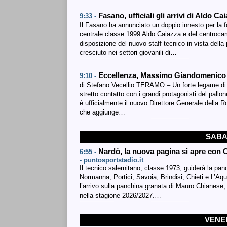
Fasano, ufficiali gli arrivi di Aldo 
9:33 -
Il Fasano ha annunciato un doppio innesto per la f
centrale classe 1999 Aldo Caiazza e del centroc
disposizione del nuovo staff tecnico in vista dell
cresciuto nei settori giovanili di…
Eccellenza, Massimo Giandomenico 
9:10 -
di Stefano Vecellio TERAMO – Un forte legame di 
stretto contatto con i grandi protagonisti del pal
è ufficialmente il nuovo Direttore Generale della R
che aggiunge…
SABA
Nardò, la nuova pagina si apre con C
6:55 -
- puntosportstadio.it
Il tecnico salernitano, classe 1973, guiderà la p
Normanna, Portici, Savoia, Brindisi, Chieti e L’Aqu
l’arrivo sulla panchina granata di Mauro Chianese,
nella stagione 2026/2027.…
VENER