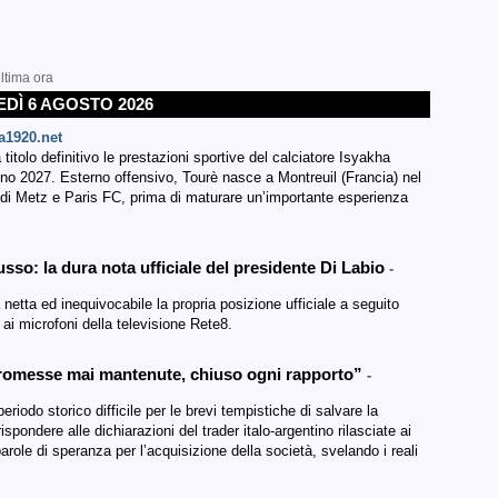
ltima ora
EDÌ 6 AGOSTO 2026
ia1920.net
itolo definitivo le prestazioni sportive del calciatore Isyakha
ugno 2027. Esterno offensivo, Tourè nasce a Montreuil (Francia) nel
li di Metz e Paris FC, prima di maturare un’importante esperienza
usso: la dura nota ufficiale del presidente Di Labio
-
a netta ed inequivocabile la propria posizione ufficiale a seguito
 ai microfoni della televisione Rete8.
“Promesse mai mantenute, chiuso ogni rapporto”
-
periodo storico difficile per le brevi tempistiche di salvare la
spondere alle dichiarazioni del trader italo-argentino rilasciate ai
ole di speranza per l’acquisizione della società, svelando i reali