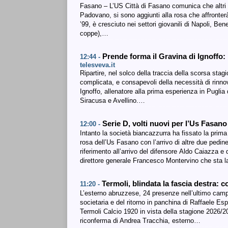
Fasano – L’US Città di Fasano comunica che altri d
Padovano, si sono aggiunti alla rosa che affronte
’99, è cresciuto nei settori giovanili di Napoli, 
coppe),…
Prende forma il Gravina di Ignoffo: m
12:44 -
telesveva.it
Ripartire, nel solco della traccia della scorsa sta
complicata, e consapevoli della necessità di rinn
Ignoffo, allenatore alla prima esperienza in Puglia
Siracusa e Avellino.…
Serie D, volti nuovi per l’Us Fasano 
12:00 -
Intanto la società biancazzurra ha fissato la pr
rosa dell’Us Fasano con l’arrivo di altre due pedi
riferimento all’arrivo del difensore Aldo Caiazza 
direttore generale Francesco Montervino che sta 
Termoli, blindata la fascia destra:
11:20 -
L’esterno abruzzese, 24 presenze nell’ultimo campio
societaria e del ritorno in panchina di Raffaele E
Termoli Calcio 1920 in vista della stagione 2026/20
riconferma di Andrea Tracchia, esterno…