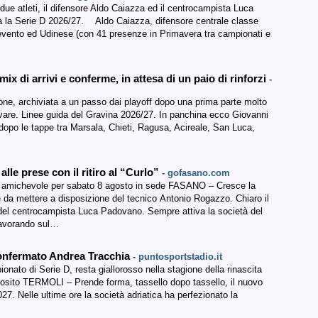
ue atleti, il difensore Aldo Caiazza ed il centrocampista Luca
rà la Serie D 2026/27. Aldo Caiazza, difensore centrale classe
Benevento ed Udinese (con 41 presenze in Primavera tra campionati e
ix di arrivi e conferme, in attesa di un paio di rinforzi
-
gione, archiviata a un passo dai playoff dopo una prima parte molto
ovare. Linee guida del Gravina 2026/27. In panchina ecco Giovanni
 dopo le tappe tra Marsala, Chieti, Ragusa, Acireale, San Luca,
alle prese con il ritiro al “Curlo”
- gofasano.com
ima amichevole per sabato 8 agosto in sede FASANO – Cresce la
ne da mettere a disposizione del tecnico Antonio Rogazzo. Chiaro il
e del centrocampista Luca Padovano. Sempre attiva la società del
lavorando sul…
 confermato Andrea Tracchia
- puntosportstadio.it
nato di Serie D, resta giallorosso nella stagione della rinascita
sposito TERMOLI – Prende forma, tassello dopo tassello, il nuovo
27. Nelle ultime ore la società adriatica ha perfezionato la