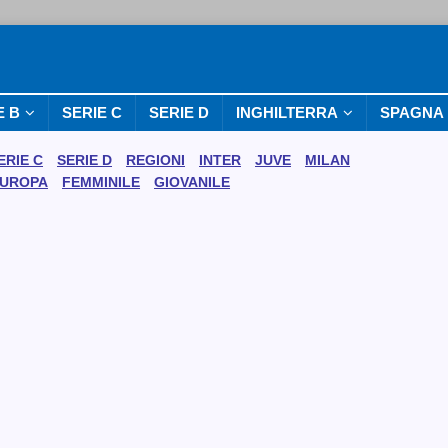
E B
SERIE C
SERIE D
INGHILTERRA
SPAGNA
ERIE C
SERIE D
REGIONI
INTER
JUVE
MILAN
UROPA
FEMMINILE
GIOVANILE