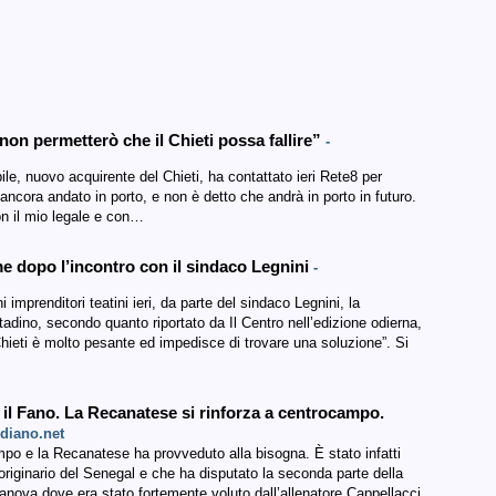
o non permetterò che il Chieti possa fallire”
-
e, nuovo acquirente del Chieti, ha contattato ieri Rete8 per
i ancora andato in porto, e non è detto che andrà in porto in futuro.
on il mio legale e con…
ime dopo l’incontro con il sindaco Legnini
-
 imprenditori teatini ieri, da parte del sindaco Legnini, la
ttadino, secondo quanto riportato da Il Centro nell’edizione odierna,
Chieti è molto pesante ed impedisce di trovare una soluzione”. Si
a il Fano. La Recanatese si rinforza a centrocampo.
idiano.net
o e la Recanatese ha provveduto alla bisogna. È stato infatti
originario del Senegal e che ha disputato la seconda parte della
ianova dove era stato fortemente voluto dall’allenatore Cappellacci.