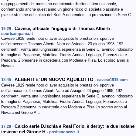
raggruppamenti del massimo campionato dilettantistico nazionale,
confermando anche quest’anno un girone ricco di società blasonate e
piazze storiche del calcio del Sud. A contendersi la promozione in Serie C…
Cavese, ufficiale l’ingaggio di Thomas Alberti
19:29 -
-
sportcampania.it
Cavese 1919 rende noto di aver acquisito le prestazioni sportive
dell’attaccante Thomas Alberti. Nato ad Asiago il 23 giugno 1998, 192
centimetri, vanta una lunghissima esperienza in Serie C, avendo indossato
le maglie di Paganese, Matelica, Fidelis Andria, Legnago, Fiorenzuola e
Pescara. 2 presenze in cadetteria con Modena e Pisa. Lo scorso anno al
Novara…
ALBERTI E’ UN NUOVO AQUILOTTO
18:45 -
- cavese1919.com
Cavese 1919 rende noto di aver acquisito le prestazioni sportive
dell’attaccante Thomas Alberti.Nato ad Asiago il 23 giugno 1998, 192
centimetri, vanta una lunghissima esperienza in Serie C, avendo indossato
le maglie di Paganese, Matelica, Fidelis Andria, Legnago, Fiorenzuola e
Pescara.2 presenze in cadetteria con Modena e Pisa.Lo scorso anno al
Novara nel Girone A…
Calcio serie D.Ischia e Real Forio, è derby: le due isolane
17:28 -
insieme nel Girone H
- positanonews.it