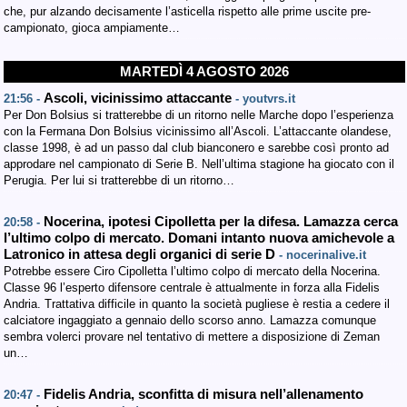
che, pur alzando decisamente l’asticella rispetto alle prime uscite pre-
campionato, gioca ampiamente…
MARTEDÌ 4 AGOSTO 2026
Ascoli, vicinissimo attaccante
21:56 -
- youtvrs.it
Per Don Bolsius si tratterebbe di un ritorno nelle Marche dopo l’esperienza
con la Fermana Don Bolsius vicinissimo all’Ascoli. L’attaccante olandese,
classe 1998, è ad un passo dal club bianconero e sarebbe così pronto ad
approdare nel campionato di Serie B. Nell’ultima stagione ha giocato con il
Perugia. Per lui si tratterebbe di un ritorno…
Nocerina, ipotesi Cipolletta per la difesa. Lamazza cerca
20:58 -
l’ultimo colpo di mercato. Domani intanto nuova amichevole a
Latronico in attesa degli organici di serie D
- nocerinalive.it
Potrebbe essere Ciro Cipolletta l’ultimo colpo di mercato della Nocerina.
Classe 96 l’esperto difensore centrale è attualmente in forza alla Fidelis
Andria. Trattativa difficile in quanto la società pugliese è restia a cedere il
calciatore ingaggiato a gennaio dello scorso anno. Lamazza comunque
sembra volerci provare nel tentativo di mettere a disposizione di Zeman
un…
Fidelis Andria, sconfitta di misura nell’allenamento
20:47 -