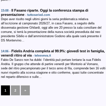
Il Fasano riparte. Oggi la conferenza stampa di
15:08 -
presentazione
- tuttoseried.com
Dopo aver risolto negli ultimi giorni la seria problematica relativa
all’iscrizione al campionato 2026/27, in casa Fasano, a seguito della
dissennata gestione Ghilardi, oggi alle ore 20 presso la sala consiliare del
comune, si terrà la presentazione della nuova società presediuta dal neo
presidente Sibilio e dall’amministratore Godono alla quale sarà presente il
DS Montervino…
Fidelis Andria completa al 99.9%: giovedì test in famiglia,
14:06 -
venerdì ritiro al via
- telesveva.it
Fabio De Sanzo non ha dubbi: l’identità può portare lontano la sua Fidelis
Andria. Il gruppo che attende di partire venerdì per Montorio al Vomano,
sede del ritiro precampionato per il terzo anno di fila, comprende ben 16 volti
nuovi rispetto alla scorsa stagione e otto conferme, quasi tutte concentrate
nel reparto difensivo e sulle…
1
2
»