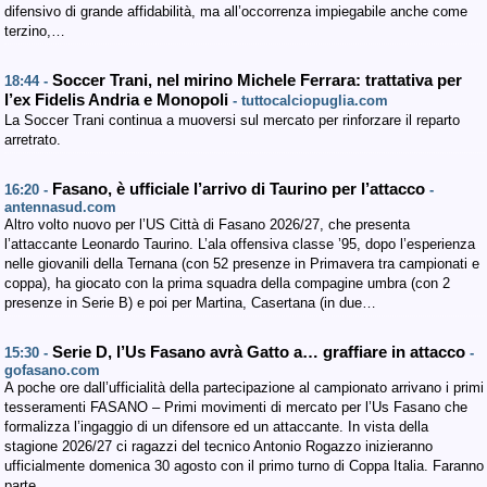
difensivo di grande affidabilità, ma all’occorrenza impiegabile anche come
terzino,…
Soccer Trani, nel mirino Michele Ferrara: trattativa per
18:44 -
l’ex Fidelis Andria e Monopoli
- tuttocalciopuglia.com
La Soccer Trani continua a muoversi sul mercato per rinforzare il reparto
arretrato.
Fasano, è ufficiale l’arrivo di Taurino per l’attacco
16:20 -
-
antennasud.com
Altro volto nuovo per l’US Città di Fasano 2026/27, che presenta
l’attaccante Leonardo Taurino. L’ala offensiva classe ’95, dopo l’esperienza
nelle giovanili della Ternana (con 52 presenze in Primavera tra campionati e
coppa), ha giocato con la prima squadra della compagine umbra (con 2
presenze in Serie B) e poi per Martina, Casertana (in due…
Serie D, l’Us Fasano avrà Gatto a… graffiare in attacco
15:30 -
-
gofasano.com
A poche ore dall’ufficialità della partecipazione al campionato arrivano i primi
tesseramenti FASANO – Primi movimenti di mercato per l’Us Fasano che
formalizza l’ingaggio di un difensore ed un attaccante. In vista della
stagione 2026/27 ci ragazzi del tecnico Antonio Rogazzo inizieranno
ufficialmente domenica 30 agosto con il primo turno di Coppa Italia. Faranno
parte…