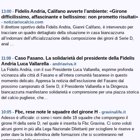
Fidelis Andria, Califano avverte l’ambiente: «Girone
13:00 -
difficilissimo, affascinante e bellissimo: non prometto risultati»
- notiziariocalcio.com
Il direttore sportivo della Fidelis Andria, Gianni Califano, è intervenuto per
tracciare un quadro dettagliato della situazione in casa biancazzurra
all’indomani dell’ufficializzazione della composizione dei gironi di Serie D,
anal …
Caso Fasano. La solidarietà del presidente della Fidelis
11:08 -
Andria Luca Vallarella
- andriaviva.it
La Fidelis Andria, con il suo Presidente Luca Vallarella, esprime profonda
vicinanza alla città di Fasano e all’intera comunità fasanese in questo
momento delicato. Appresa la notizia dell’esclusione del Fasano dal
prossimo campionato di Serie D, il Presidente Vallarella e la Dirigenza
biancazzurra manifestano solidarietà e comprensione per una piazza storica
del calcio pugliese, che…
Fbc, rese note le squadre del girone H
10:05 -
- gravinalife.it
Adesso è ufficiale: ci sono i nomi delle 18 squadre che compongono il
girone H della serie D, nel quale è inserita la Fbc Gravina. Ci sono voluti
alcuni giorni in più alla Lega Nazionale Dilettanti per sciogliere le riserve e
poter dare la lista definitiva delle formazioni che si scontreranno nel