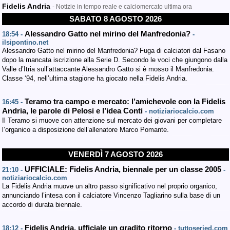
Fidelis Andria
- Notizie in tempo reale e calciomercato ultima ora
SABATO 8 AGOSTO 2026
Alessandro Gatto nel mirino del Manfredonia?
18:54 -
-
ilsipontino.net
Alessandro Gatto nel mirino del Manfredonia? Fuga di calciatori dal Fasano
dopo la mancata iscrizione alla Serie D. Secondo le voci che giungono dalla
Valle d’Itria sull’attaccante Alessandro Gatto si è mosso il Manfredonia.
Classe ‘94, nell’ultima stagione ha giocato nella Fidelis Andria.
Teramo tra campo e mercato: l’amichevole con la Fidelis
16:45 -
Andria, le parole di Pelosi e l’idea Conti
- notiziariocalcio.com
Il Teramo si muove con attenzione sul mercato dei giovani per completare
l’organico a disposizione dell’allenatore Marco Pomante.
VENERDÌ 7 AGOSTO 2026
UFFICIALE: Fidelis Andria, biennale per un classe 2005
21:10 -
-
notiziariocalcio.com
La Fidelis Andria muove un altro passo significativo nel proprio organico,
annunciando l’intesa con il calciatore Vincenzo Tagliarino sulla base di un
accordo di durata biennale.
Fidelis Andria, ufficiale un gradito ritorno
18:12 -
- tuttoseried.com