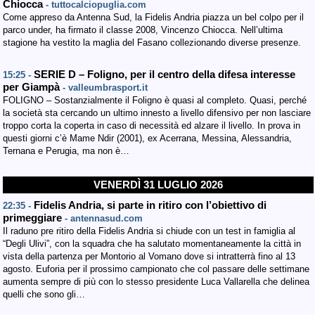
Chiocca
- tuttocalciopuglia.com
Come appreso da Antenna Sud, la Fidelis Andria piazza un bel colpo per il
parco under, ha firmato il classe 2008, Vincenzo Chiocca. Nell’ultima
stagione ha vestito la maglia del Fasano collezionando diverse presenze.
SERIE D – Foligno, per il centro della difesa interesse
15:25 -
per Giampà
- valleumbrasport.it
FOLIGNO – Sostanzialmente il Foligno è quasi al completo. Quasi, perché
la società sta cercando un ultimo innesto a livello difensivo per non lasciare
troppo corta la coperta in caso di necessità ed alzare il livello. In prova in
questi giorni c’è Mame Ndir (2001), ex Acerrana, Messina, Alessandria,
Ternana e Perugia, ma non è…
VENERDÌ 31 LUGLIO 2026
Fidelis Andria, si parte in ritiro con l’obiettivo di
22:35 -
primeggiare
- antennasud.com
Il raduno pre ritiro della Fidelis Andria si chiude con un test in famiglia al
“Degli Ulivi”, con la squadra che ha salutato momentaneamente la città in
vista della partenza per Montorio al Vomano dove si intratterrà fino al 13
agosto. Euforia per il prossimo campionato che col passare delle settimane
aumenta sempre di più con lo stesso presidente Luca Vallarella che delinea
quelli che sono gli…