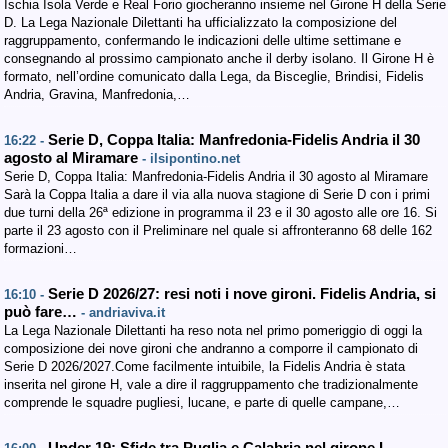
Ischia Isola Verde e Real Forio giocheranno insieme nel Girone H della Serie
D. La Lega Nazionale Dilettanti ha ufficializzato la composizione del
raggruppamento, confermando le indicazioni delle ultime settimane e
consegnando al prossimo campionato anche il derby isolano. Il Girone H è
formato, nell’ordine comunicato dalla Lega, da Bisceglie, Brindisi, Fidelis
Andria, Gravina, Manfredonia,…
Serie D, Coppa Italia: Manfredonia-Fidelis Andria il 30
16:22 -
agosto al Miramare
- ilsipontino.net
Serie D, Coppa Italia: Manfredonia-Fidelis Andria il 30 agosto al Miramare
Sarà la Coppa Italia a dare il via alla nuova stagione di Serie D con i primi
due turni della 26ª edizione in programma il 23 e il 30 agosto alle ore 16. Si
parte il 23 agosto con il Preliminare nel quale si affronteranno 68 delle 162
formazioni…
Serie D 2026/27: resi noti i nove gironi. Fidelis Andria, si
16:10 -
può fare…
- andriaviva.it
La Lega Nazionale Dilettanti ha reso nota nel primo pomeriggio di oggi la
composizione dei nove gironi che andranno a comporre il campionato di
Serie D 2026/2027.Come facilmente intuibile, la Fidelis Andria è stata
inserita nel girone H, vale a dire il raggruppamento che tradizionalmente
comprende le squadre pugliesi, lucane, e parte di quelle campane,…