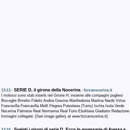
SERIE D, il girone della Nocerina
13:13 -
- forzanocerina.it
I molossi sono stati inseriti nel Girone H, insieme alle compagini pugliesi
Bisceglie Brindisi Fidelis Andria Gravina Manfredonia Martina Nardò Virtus
Francavilla Francavilla Melfi Flegrea Puteolana (Turris) Ischia Isola Verde
Nocerina Palmese Real Normanna Real Forio Ebolitana Gladiator Redazione
Immagini collegate: [See image gallery at www.forzanocerina.it]
Svelati i gironi di serie D. Ecco le avversarie di Aversa e
13:10 -