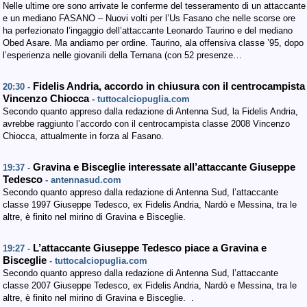
Nelle ultime ore sono arrivate le conferme del tesseramento di un attaccante
e un mediano FASANO – Nuovi volti per l’Us Fasano che nelle scorse ore
ha perfezionato l’ingaggio dell’attaccante Leonardo Taurino e del mediano
Obed Asare. Ma andiamo per ordine. Taurino, ala offensiva classe ’95, dopo
l’esperienza nelle giovanili della Ternana (con 52 presenze…
Fidelis Andria, accordo in chiusura con il centrocampista
20:30 -
Vincenzo Chiocca
- tuttocalciopuglia.com
Secondo quanto appreso dalla redazione di Antenna Sud, la Fidelis Andria,
avrebbe raggiunto l’accordo con il centrocampista classe 2008 Vincenzo
Chiocca, attualmente in forza al Fasano.
Gravina e Bisceglie interessate all’attaccante Giuseppe
19:37 -
Tedesco
- antennasud.com
Secondo quanto appreso dalla redazione di Antenna Sud, l’attaccante
classe 1997 Giuseppe Tedesco, ex Fidelis Andria, Nardò e Messina, tra le
altre, è finito nel mirino di Gravina e Bisceglie.
L’attaccante Giuseppe Tedesco piace a Gravina e
19:27 -
Bisceglie
- tuttocalciopuglia.com
Secondo quanto appreso dalla redazione di Antenna Sud, l’attaccante
classe 2007 Giuseppe Tedesco, ex Fidelis Andria, Nardò e Messina, tra le
altre, è finito nel mirino di Gravina e Bisceglie. .