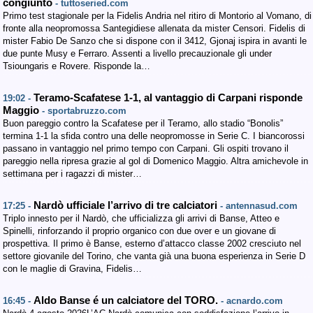
congiunto
- tuttoseried.com
Primo test stagionale per la Fidelis Andria nel ritiro di Montorio al Vomano, di
fronte alla neopromossa Santegidiese allenata da mister Censori. Fidelis di
mister Fabio De Sanzo che si dispone con il 3412, Gjonaj ispira in avanti le
due punte Musy e Ferraro. Assenti a livello precauzionale gli under
Tsioungaris e Rovere. Risponde la…
Teramo-Scafatese 1-1, al vantaggio di Carpani risponde
19:02 -
Maggio
- sportabruzzo.com
Buon pareggio contro la Scafatese per il Teramo, allo stadio “Bonolis”
termina 1-1 la sfida contro una delle neopromosse in Serie C. I biancorossi
passano in vantaggio nel primo tempo con Carpani. Gli ospiti trovano il
pareggio nella ripresa grazie al gol di Domenico Maggio. Altra amichevole in
settimana per i ragazzi di mister…
Nardò ufficiale l’arrivo di tre calciatori
17:25 -
- antennasud.com
Triplo innesto per il Nardò, che ufficializza gli arrivi di Banse, Atteo e
Spinelli, rinforzando il proprio organico con due over e un giovane di
prospettiva. Il primo è Banse, esterno d’attacco classe 2002 cresciuto nel
settore giovanile del Torino, che vanta già una buona esperienza in Serie D
con le maglie di Gravina, Fidelis…
Aldo Banse é un calciatore del TORO.
16:45 -
- acnardo.com