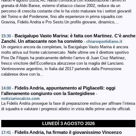
Nardò 4 agosto 2026L’AC Nardò comunica con soddisfazione l’arrivo in
granata di Aldo Banse, esterno d’attacco classe 2002, reduce da un
percorso di crescita costante che lo ha visto maturare tra i settori giovanili
del Torino e del Pordenone, fino alle esperienze in prima squadra con
Gravina, Fidelis Andria e Pro Sesto.Un profilo giovane, dinamico,…
Bacigalupo Vasto Marina: è fatta con Martinez. C’è anche
15:30 -
Zanchi. Un attaccante non ha convinto
- chiaroquotidiano.it
Un organico ancora da completare, la Bacigalupo Vasto Marina è ancora
molto attiva sul fronte calciomercato. Nelle ultime ore il direttore sportivo
Pino De Filippis ha praticamente definito l’arrivo di Juan Cruz Martinez,
fresco vincitore dell’Eccellenza abruzzese con la maglia del Lanciano.
Ventinovenne argentino, in Italia dal 2017 partendo dalla Promozione
calabrese dove con la…
Fidelis Andria, appuntamento al Pigliacelli: oggi
14:00 -
l’allenamento congiunto con la Santegidiese
-
notiziariocalcio.com
La Fidelis Andria prosegue la fase di preparazione estiva per affinare l’intesa
di squadra e valutare i progressi atletici in vista delle prime uscite ufficiali.
LUNEDÌ 3 AGOSTO 2026
Fidelis Andria, ha firmato il giovanissimo Vincenzo
17:41 -