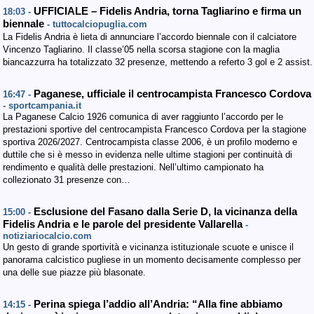
UFFICIALE – Fidelis Andria, torna Tagliarino e firma un
18:03 -
biennale
- tuttocalciopuglia.com
La Fidelis Andria è lieta di annunciare l’accordo biennale con il calciatore
Vincenzo Tagliarino. Il classe’05 nella scorsa stagione con la maglia
biancazzurra ha totalizzato 32 presenze, mettendo a referto 3 gol e 2 assist.
Paganese, ufficiale il centrocampista Francesco Cordova
16:47 -
- sportcampania.it
La Paganese Calcio 1926 comunica di aver raggiunto l’accordo per le
prestazioni sportive del centrocampista Francesco Cordova per la stagione
sportiva 2026/2027. Centrocampista classe 2006, è un profilo moderno e
duttile che si è messo in evidenza nelle ultime stagioni per continuità di
rendimento e qualità delle prestazioni. Nell’ultimo campionato ha
collezionato 31 presenze con…
Esclusione del Fasano dalla Serie D, la vicinanza della
15:00 -
Fidelis Andria e le parole del presidente Vallarella
-
notiziariocalcio.com
Un gesto di grande sportività e vicinanza istituzionale scuote e unisce il
panorama calcistico pugliese in un momento decisamente complesso per
una delle sue piazze più blasonate.
Perina spiega l’addio all’Andria: “Alla fine abbiamo
14:15 -