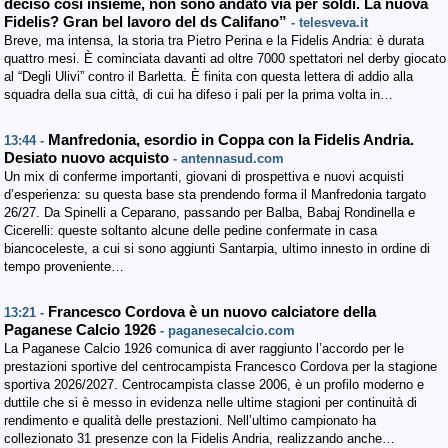
deciso così insieme, non sono andato via per soldi. La nuova
Fidelis? Gran bel lavoro del ds Califano”
- telesveva.it
Breve, ma intensa, la storia tra Pietro Perina e la Fidelis Andria: è durata
quattro mesi. È cominciata davanti ad oltre 7000 spettatori nel derby giocato
al “Degli Ulivi” contro il Barletta. È finita con questa lettera di addio alla
squadra della sua città, di cui ha difeso i pali per la prima volta in…
Manfredonia, esordio in Coppa con la Fidelis Andria.
13:44 -
Desiato nuovo acquisto
- antennasud.com
Un mix di conferme importanti, giovani di prospettiva e nuovi acquisti
d’esperienza: su questa base sta prendendo forma il Manfredonia targato
26/27. Da Spinelli a Ceparano, passando per Balba, Babaj Rondinella e
Cicerelli: queste soltanto alcune delle pedine confermate in casa
biancoceleste, a cui si sono aggiunti Santarpia, ultimo innesto in ordine di
tempo proveniente…
Francesco Cordova è un nuovo calciatore della
13:21 -
Paganese Calcio 1926
- paganesecalcio.com
La Paganese Calcio 1926 comunica di aver raggiunto l’accordo per le
prestazioni sportive del centrocampista Francesco Cordova per la stagione
sportiva 2026/2027. Centrocampista classe 2006, è un profilo moderno e
duttile che si è messo in evidenza nelle ultime stagioni per continuità di
rendimento e qualità delle prestazioni. Nell’ultimo campionato ha
collezionato 31 presenze con la Fidelis Andria, realizzando anche…