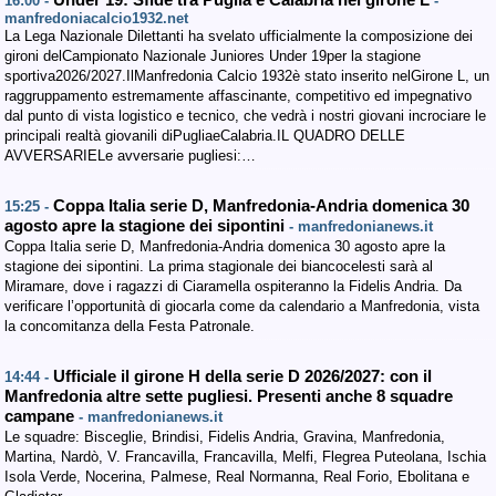
Under 19: Sfide tra Puglia e Calabria nel girone L
16:00 -
-
manfredoniacalcio1932.net
La Lega Nazionale Dilettanti ha svelato ufficialmente la composizione dei
gironi delCampionato Nazionale Juniores Under 19per la stagione
sportiva2026/2027.IlManfredonia Calcio 1932è stato inserito nelGirone L, un
raggruppamento estremamente affascinante, competitivo ed impegnativo
dal punto di vista logistico e tecnico, che vedrà i nostri giovani incrociare le
principali realtà giovanili diPugliaeCalabria.IL QUADRO DELLE
AVVERSARIELe avversarie pugliesi:…
Coppa Italia serie D, Manfredonia-Andria domenica 30
15:25 -
agosto apre la stagione dei sipontini
- manfredonianews.it
Coppa Italia serie D, Manfredonia-Andria domenica 30 agosto apre la
stagione dei sipontini. La prima stagionale dei biancocelesti sarà al
Miramare, dove i ragazzi di Ciaramella ospiteranno la Fidelis Andria. Da
verificare l’opportunità di giocarla come da calendario a Manfredonia, vista
la concomitanza della Festa Patronale.
Ufficiale il girone H della serie D 2026/2027: con il
14:44 -
Manfredonia altre sette pugliesi. Presenti anche 8 squadre
campane
- manfredonianews.it
Le squadre: Bisceglie, Brindisi, Fidelis Andria, Gravina, Manfredonia,
Martina, Nardò, V. Francavilla, Francavilla, Melfi, Flegrea Puteolana, Ischia
Isola Verde, Nocerina, Palmese, Real Normanna, Real Forio, Ebolitana e