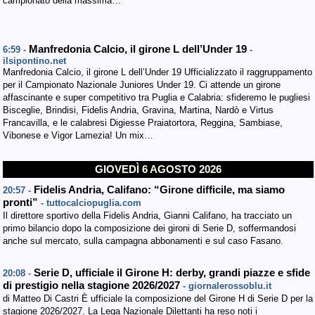
campionato della massima…
Manfredonia Calcio, il girone L dell’Under 19
6:59 -
-
ilsipontino.net
Manfredonia Calcio, il girone L dell’Under 19 Ufficializzato il raggruppamento
per il Campionato Nazionale Juniores Under 19. Ci attende un girone
affascinante e super competitivo tra Puglia e Calabria: sfideremo le pugliesi
Bisceglie, Brindisi, Fidelis Andria, Gravina, Martina, Nardò e Virtus
Francavilla, e le calabresi Digiesse Praiatortora, Reggina, Sambiase,
Vibonese e Vigor Lamezia! Un mix…
GIOVEDÌ 6 AGOSTO 2026
Fidelis Andria, Califano: “Girone difficile, ma siamo
20:57 -
pronti”
- tuttocalciopuglia.com
Il direttore sportivo della Fidelis Andria, Gianni Califano, ha tracciato un
primo bilancio dopo la composizione dei gironi di Serie D, soffermandosi
anche sul mercato, sulla campagna abbonamenti e sul caso Fasano.
Serie D, ufficiale il Girone H: derby, grandi piazze e sfide
20:08 -
di prestigio nella stagione 2026/2027
- giornalerossoblu.it
di Matteo Di Castri È ufficiale la composizione del Girone H di Serie D per la
stagione 2026/2027. La Lega Nazionale Dilettanti ha reso noti i