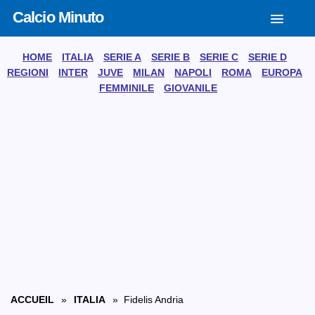
Calcio Minuto
HOME
ITALIA
SERIE A
SERIE B
SERIE C
SERIE D
REGIONI
INTER
JUVE
MILAN
NAPOLI
ROMA
EUROPA
FEMMINILE
GIOVANILE
ACCUEIL
»
ITALIA
» Fidelis Andria