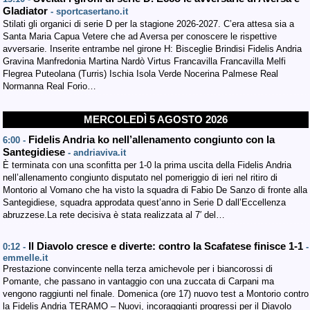
Gladiator
- sportcasertano.it
Stilati gli organici di serie D per la stagione 2026-2027. C’era attesa sia a
Santa Maria Capua Vetere che ad Aversa per conoscere le rispettive
avversarie. Inserite entrambe nel girone H: Bisceglie Brindisi Fidelis Andria
Gravina Manfredonia Martina Nardò Virtus Francavilla Francavilla Melfi
Flegrea Puteolana (Turris) Ischia Isola Verde Nocerina Palmese Real
Normanna Real Forio…
MERCOLEDÌ 5 AGOSTO 2026
Fidelis Andria ko nell’allenamento congiunto con la
6:00 -
Santegidiese
- andriaviva.it
È terminata con una sconfitta per 1-0 la prima uscita della Fidelis Andria
nell’allenamento congiunto disputato nel pomeriggio di ieri nel ritiro di
Montorio al Vomano che ha visto la squadra di Fabio De Sanzo di fronte alla
Santegidiese, squadra approdata quest’anno in Serie D dall’Eccellenza
abruzzese.La rete decisiva è stata realizzata al 7′ del…
Il Diavolo cresce e diverte: contro la Scafatese finisce 1-1
0:12 -
-
emmelle.it
Prestazione convincente nella terza amichevole per i biancorossi di
Pomante, che passano in vantaggio con una zuccata di Carpani ma
vengono raggiunti nel finale. Domenica (ore 17) nuovo test a Montorio contro
la Fidelis Andria TERAMO – Nuovi, incoraggianti progressi per il Diavolo