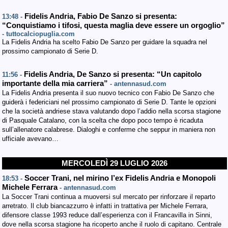
Fidelis Andria, Fabio De Sanzo si presenta:
13:48 -
“Conquistiamo i tifosi, questa maglia deve essere un orgoglio”
- tuttocalciopuglia.com
La Fidelis Andria ha scelto Fabio De Sanzo per guidare la squadra nel
prossimo campionato di Serie D.
Fidelis Andria, De Sanzo si presenta: “Un capitolo
11:56 -
importante della mia carriera”
- antennasud.com
La Fidelis Andria presenta il suo nuovo tecnico con Fabio De Sanzo che
guiderà i federiciani nel prossimo campionato di Serie D. Tante le opzioni
che la società andriese stava valutando dopo l’addio nella scorsa stagione
di Pasquale Catalano, con la scelta che dopo poco tempo è ricaduta
sull’allenatore calabrese. Dialoghi e conferme che seppur in maniera non
ufficiale avevano…
MERCOLEDÌ 29 LUGLIO 2026
Soccer Trani, nel mirino l’ex Fidelis Andria e Monopoli
18:53 -
Michele Ferrara
- antennasud.com
La Soccer Trani continua a muoversi sul mercato per rinforzare il reparto
arretrato. Il club biancazzurro è infatti in trattativa per Michele Ferrara,
difensore classe 1993 reduce dall’esperienza con il Francavilla in Sinni,
dove nella scorsa stagione ha ricoperto anche il ruolo di capitano. Centrale