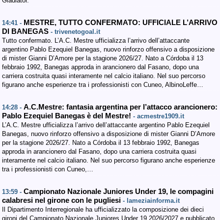
Gladiator.
MESTRE, TUTTO CONFERMATO: UFFICIALE L’ARRIVO
14:41 -
DI BANEGAS
- trivenetogoal.it
Tutto confermato. L’A.C. Mestre ufficializza l’arrivo dell’attaccante
argentino Pablo Ezequiel Banegas, nuovo rinforzo offensivo a disposizione
di mister Gianni D’Amore per la stagione 2026/27. Nato a Córdoba il 13
febbraio 1992, Banegas approda in arancionero dal Fasano, dopo una
carriera costruita quasi interamente nel calcio italiano. Nel suo percorso
figurano anche esperienze tra i professionisti con Cuneo, AlbinoLeffe…
A.C.Mestre: fantasia argentina per l’attacco arancionero:
14:28 -
Pablo Ezequiel Banegas è del Mestre!
- acmestre1909.it
L’A.C. Mestre ufficializza l’arrivo dell’attaccante argentino Pablo Ezequiel
Banegas, nuovo rinforzo offensivo a disposizione di mister Gianni D’Amore
per la stagione 2026/27. Nato a Córdoba il 13 febbraio 1992, Banegas
approda in arancionero dal Fasano, dopo una carriera costruita quasi
interamente nel calcio italiano. Nel suo percorso figurano anche esperienze
tra i professionisti con Cuneo,…
Campionato Nazionale Juniores Under 19, le compagini
13:59 -
calabresi nel girone con le pugliesi
- lameziainforma.it
Il Dipartimento Interregionale ha ufficializzato la composizione dei dieci
gironi del Campionato Nazionale Juniores Under 19 2026/2027 e pubblicato