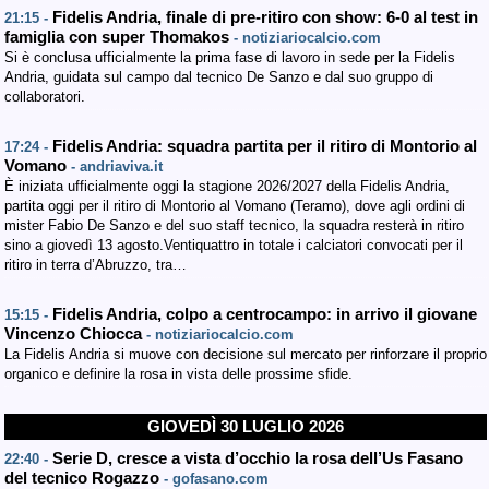
Fidelis Andria, finale di pre-ritiro con show: 6-0 al test in
21:15 -
famiglia con super Thomakos
- notiziariocalcio.com
Si è conclusa ufficialmente la prima fase di lavoro in sede per la Fidelis
Andria, guidata sul campo dal tecnico De Sanzo e dal suo gruppo di
collaboratori.
Fidelis Andria: squadra partita per il ritiro di Montorio al
17:24 -
Vomano
- andriaviva.it
È iniziata ufficialmente oggi la stagione 2026/2027 della Fidelis Andria,
partita oggi per il ritiro di Montorio al Vomano (Teramo), dove agli ordini di
mister Fabio De Sanzo e del suo staff tecnico, la squadra resterà in ritiro
sino a giovedì 13 agosto.Ventiquattro in totale i calciatori convocati per il
ritiro in terra d’Abruzzo, tra…
Fidelis Andria, colpo a centrocampo: in arrivo il giovane
15:15 -
Vincenzo Chiocca
- notiziariocalcio.com
La Fidelis Andria si muove con decisione sul mercato per rinforzare il proprio
organico e definire la rosa in vista delle prossime sfide.
GIOVEDÌ 30 LUGLIO 2026
Serie D, cresce a vista d’occhio la rosa dell’Us Fasano
22:40 -
del tecnico Rogazzo
- gofasano.com