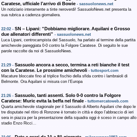
Caratese, ufficiale l’arrivo di Bowie
- sassuolonews.net
Un notiziario interamente a tinte neroverdi! SassuoloNews.net presenta la
sua rubrica a cadenza giornaliera.
SN – Lipani: “Dobbiamo migliorare. Aquilani e Grosso
22:02 -
due allenatori differenti”
- sassuolonews.net
Luca Lipani, centrocampista del Sassuolo, ha parlato al termine della partita
amichevole pareggiata 0-0 contro la Folgore Caratese. Di seguito le sue
parole raccolte da noi di SassuoloNews.
Sassuolo ancora a secco, termina a reti bianche il test
21:29 -
con la Caratese. Le prossime amichevoli
- tuttosport.com
Macature bloccate fino al triplice fischio della sfida contro i lambraioli di
Belmonte. Ora Aquilani si misura con l’Europa
Sassuolo, tanti assenti. Solo 0-0 contro la Folgore
21:26 -
Caratese: Muric evita la beffa nel finale
- tuttomercatoweb.com
Quarta amichevole stagionale per il Sassuolo di Alberto Aquilani che dopo le
tre disputate nel ritiro di Ronzone è tornato in città e dopo l’abbraccio di ieri
sera in piazza per la presentazione della squadra oggi è sceso in campo allo
stadio Enzo Ricci…