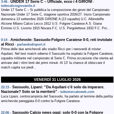
UNDER 17 Serie C – Ufficiale, ecco i 4 GIRONI
3:46 -
-
tuttocalciogiovanile.it
Under 17 Serie C – Si pubblica la composizione dei gironi del Campionato
Nazionale Under 17 Serie C, stagione sportiva 2026/27. Inizio Campionato
domenica 13 settembre 2026 GIRONE A (13 squadre) U.C. Albinoleffe
Alcione Milano Calcio Lecco 1912 U.S. Folgore Caratese A.S. Giana
Erminio U.S. Livorno 1915 Novara F.C. U.S. Pergolettese 1932 F.C. Pro…
Amichevole: Sassuolo-Folgore Caratese 0-0, reti inviolate
0:14 -
al Ricci
- parlandodisport.it
Prima delle due amichevoli allo stadio Ricci per i neroverdi di mister
Aquilani. Nel test match odierno il Sassuolo ha ospitato la Folgore Caratese,
squadra militante nel campionato di Serie C. Prima occasione che stenta ad
arrivare dati i ritmi lenti dei primi minuti. Al 13’ la chance di sbloccare il
match capita sui piedi…
VENERDÌ 31 LUGLIO 2026
Sassuolo, Lipani: “Da Aquilani c’è solo da imparare.
22:15 -
Nazionale? Solo se la meriterò”
- tuttomercatoweb.com
Luca Lipani, centrocampista del Sassuolo, ha parlato al termine della partita
amichevole pareggiata 0-0 contro la Folgore Caratese.
Sassuolo Calcio news oggi: solo 0-0 con la Folgore
22:06 -