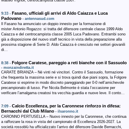
Matteo Vignoli, centrocampista classe 2007.
Fasano, ufficiali gli arrivi di Aldo Caiazza e Luca
9:33 -
Padovano
- antennasud.com
Il Fasano ha annunciato un doppio innesto per la formazione di
mister Antonio Rogazzo: si tratta del difensore centrale classe 1999 Aldo
Caiazza e del centrocampista classe 2005 Luca Padovano. Entrambi sono
già a disposizione del nuovo staff tecnico in vista della preparazione alla
prossima stagione di Serie D. Aldo Caiazza è cresciuto nei settori giovanili
di…
Folgore Caratese, pareggio a reti bianche con il Sassuolo
8:38 -
- monzaindiretta.it
CARATE BRIANZA – Né vinti né vincitori. Contro il Sassuolo, formazione
che frequenta la massima serie e si trova quindi due piani sopra, la Folgore
Caratese si esprime in modo discreto pareggiando per 0-0 nell’amichevole
precampionato di lusso. Per Nicola Belmonte è stata l’occasione per
verificare l’amalgama creatosi tra vecchia guardia e nuove leve. Il conto…
Calcio Eccellenza, per la Caronnese rinforzo in difesa:
7:09 -
Bernacchi dal Club Milano
- ilsaronno.it
CARONNO PERTUSELLA – Nuovo innesto per la Caronnese, che continua
a rafforzare la rosa in vista del campionato di Eccellenza 2026-2027. La
società rossoblù ha ufficializzato l’arrivo del difensore Davide Bernacchi,