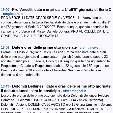
Pro Vercelli, date e orari dalla 1° all’8° giornata di Serie C
19:00 -
- magicapro.it
PRO VERCELLI DATE ORARI SERIE C / VERCELLI – Attraverso un
comunicato ufficiale, la Lega Pro ha stabilito date e orari dei match dalla 1°
e all’8° giornata di Serie C 2026/2027. Ecco, dunque, quando scenderà in
campo la Pro Vercelli di Mister Daniele Bonera. PRO VERCELLI, DATE E
ORARI DALLA 1° ALL’8° GIORNATA DI…
Date e orari delle prime otto giornate
18:56 -
- crema-news.it
Crema, 31 luglio 2026(Dario Dolci) La Lega Pro ha reso note date e orari
delle prime otto giornate di campionato. I gialloblù debuteranno sabato 22
agosto in anticipo a Cittadella, Ecco qui di seguito quelle che riguardano la
Pergolettese:Cittadella-Pergolettese sabato 22 agosto alle 18Pergolettese-
Brescia domenica 30 agosto alle 21Juventus Next Gen-Pergolettese
domenica 6 settembre alle…
Dolomiti Bellunesi, date e orari delle prime otto giornate:
18:49 -
il debutto lunedì sera in posticipo
- trivenetogoal.it
Ecco date e orari delle prime otto giornate della Dolomiti Bellunesi Folgore
Caratese – Dolomiti LUNEDì 24 AGOSTO ore 21 (a Zanica, Bergamo)
Dolomiti – Alcione DOMENICA 30 AGOSTO ore 18 Giana Erminio – Dolomiti
DOMENICA 6 SETTEMBRE ore 15 Dolomiti – Albinoleffe DOMENICA 13