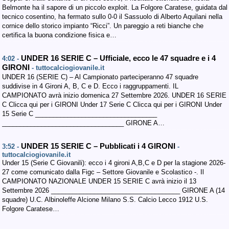
Belmonte ha il sapore di un piccolo exploit. La Folgore Caratese, guidata dal
tecnico cosentino, ha fermato sullo 0-0 il Sassuolo di Alberto Aquilani nella
cornice dello storico impianto “Ricci”. Un pareggio a reti bianche che
certifica la buona condizione fisica e…
UNDER 16 SERIE C – Ufficiale, ecco le 47 squadre e i 4
4:02 -
GIRONI
- tuttocalciogiovanile.it
UNDER 16 (SERIE C) – Al Campionato parteciperanno 47 squadre
suddivise in 4 Gironi A, B, C e D. Ecco i raggruppamenti. IL
CAMPIONATO avrà inizio domenica 27 Settembre 2026. UNDER 16 SERIE
C Clicca qui per i GIRONI Under 17 Serie C Clicca qui per i GIRONI Under
15 Serie C __________________________________
__________________________________ GIRONE A…
UNDER 15 SERIE C – Pubblicati i 4 GIRONI
3:52 -
-
tuttocalciogiovanile.it
Under 15 (Serie C Giovanili): ecco i 4 gironi A,B,C e D per la stagione 2026-
27 come comunicato dalla Figc – Settore Giovanile e Scolastico -. Il
CAMPIONATO NAZIONALE UNDER 15 SERIE C avrà inizio il 13
Settembre 2026 ____________________________________ GIRONE A (14
squadre) U.C. Albinoleffe Alcione Milano S.S. Calcio Lecco 1912 U.S.
Folgore Caratese…