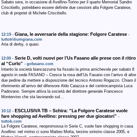
Sabato sera, in occasione di Avellino-Torino per il quarto Memorial Sandro
Criscitiello, potrebbero essere definite due cessioni alla Folgore Caratese,
club di propriet di Michele Criscitiello.
Giana, le avversarie della stagione: Folgore Caratese
12:19 -
-
tuttotritiumgiana.com
Aria di derby, o quasi.
Serie D, volti nuovi per l’Us Fasano alle prese con il ritiro
12:00 -
al “Curlo”
- gofasano.com
Intanto la società biancazzurra ha fissato la prima amichevole per sabato 8
agosto in sede FASANO – Cresce la rosa dell’Us Fasano con l’arrivo di altre
due pedine da mettere a disposizione del tecnico Antonio Rogazzo. Chiaro il
riferimento all’arrivo del difensore Aldo Caiazza e del centrocampista Luca
Padovano. Sempre attiva la società del direttore generale Francesco
Montervino che sta lavorando sul…
ESCLUSIVA TB – Schira: “La Folgore Caratese vuole
10:12 -
fare shopping ad Avellino: pressing per due giocatori”
-
tuttob.com
La Folgore Caratese, neopromossa in Serie C, vuole fare shopping in casa
Avellino: nel mirino ci sono Matteo Motta, terzino sinistro classe 2005, e