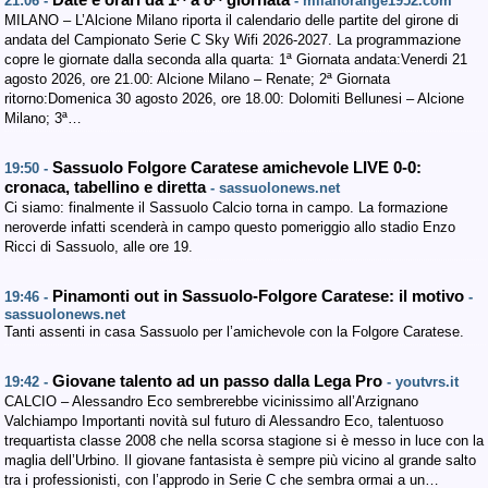
Date e orari da 1^ a 8^ giornata
21:06 -
- milanorange1952.com
MILANO – L’Alcione Milano riporta il calendario delle partite del girone di
andata del Campionato Serie C Sky Wifi 2026-2027. La programmazione
copre le giornate dalla seconda alla quarta: 1ª Giornata andata:Venerdi 21
agosto 2026, ore 21.00: Alcione Milano – Renate; 2ª Giornata
ritorno:Domenica 30 agosto 2026, ore 18.00: Dolomiti Bellunesi – Alcione
Milano; 3ª…
Sassuolo Folgore Caratese amichevole LIVE 0-0:
19:50 -
cronaca, tabellino e diretta
- sassuolonews.net
Ci siamo: finalmente il Sassuolo Calcio torna in campo. La formazione
neroverde infatti scenderà in campo questo pomeriggio allo stadio Enzo
Ricci di Sassuolo, alle ore 19.
Pinamonti out in Sassuolo-Folgore Caratese: il motivo
19:46 -
-
sassuolonews.net
Tanti assenti in casa Sassuolo per l’amichevole con la Folgore Caratese.
Giovane talento ad un passo dalla Lega Pro
19:42 -
- youtvrs.it
CALCIO – Alessandro Eco sembrerebbe vicinissimo all’Arzignano
Valchiampo Importanti novità sul futuro di Alessandro Eco, talentuoso
trequartista classe 2008 che nella scorsa stagione si è messo in luce con la
maglia dell’Urbino. Il giovane fantasista è sempre più vicino al grande salto
tra i professionisti, con l’approdo in Serie C che sembra ormai a un…