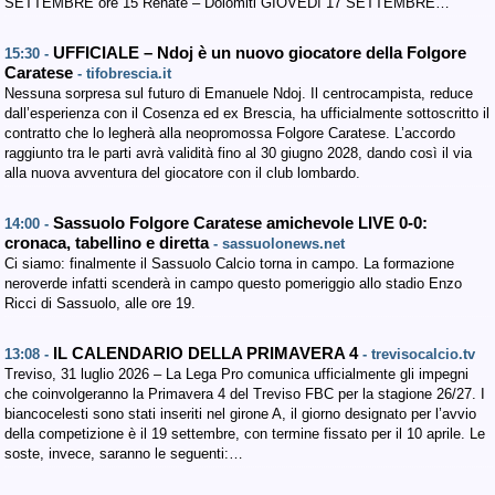
SETTEMBRE ore 15 Renate – Dolomiti GIOVEDì 17 SETTEMBRE…
UFFICIALE – Ndoj è un nuovo giocatore della Folgore
15:30 -
Caratese
- tifobrescia.it
Nessuna sorpresa sul futuro di Emanuele Ndoj. Il centrocampista, reduce
dall’esperienza con il Cosenza ed ex Brescia, ha ufficialmente sottoscritto il
contratto che lo legherà alla neopromossa Folgore Caratese. L’accordo
raggiunto tra le parti avrà validità fino al 30 giugno 2028, dando così il via
alla nuova avventura del giocatore con il club lombardo.
Sassuolo Folgore Caratese amichevole LIVE 0-0:
14:00 -
cronaca, tabellino e diretta
- sassuolonews.net
Ci siamo: finalmente il Sassuolo Calcio torna in campo. La formazione
neroverde infatti scenderà in campo questo pomeriggio allo stadio Enzo
Ricci di Sassuolo, alle ore 19.
IL CALENDARIO DELLA PRIMAVERA 4
13:08 -
- trevisocalcio.tv
Treviso, 31 luglio 2026 – La Lega Pro comunica ufficialmente gli impegni
che coinvolgeranno la Primavera 4 del Treviso FBC per la stagione 26/27. I
biancocelesti sono stati inseriti nel girone A, il giorno designato per l’avvio
della competizione è il 19 settembre, con termine fissato per il 10 aprile. Le
soste, invece, saranno le seguenti:…