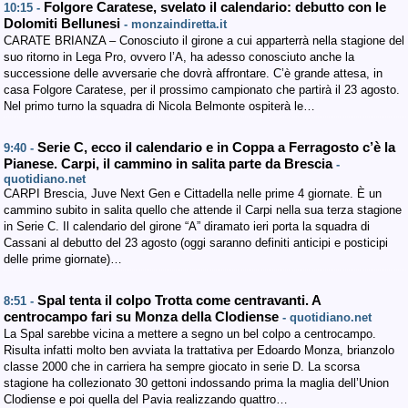
Folgore Caratese, svelato il calendario: debutto con le
10:15 -
Dolomiti Bellunesi
- monzaindiretta.it
CARATE BRIANZA – Conosciuto il girone a cui apparterrà nella stagione del
suo ritorno in Lega Pro, ovvero l’A, ha adesso conosciuto anche la
successione delle avversarie che dovrà affrontare. C’è grande attesa, in
casa Folgore Caratese, per il prossimo campionato che partirà il 23 agosto.
Nel primo turno la squadra di Nicola Belmonte ospiterà le…
Serie C, ecco il calendario e in Coppa a Ferragosto c’è la
9:40 -
Pianese. Carpi, il cammino in salita parte da Brescia
-
quotidiano.net
CARPI Brescia, Juve Next Gen e Cittadella nelle prime 4 giornate. È un
cammino subito in salita quello che attende il Carpi nella sua terza stagione
in Serie C. Il calendario del girone “A” diramato ieri porta la squadra di
Cassani al debutto del 23 agosto (oggi saranno definiti anticipi e posticipi
delle prime giornate)…
Spal tenta il colpo Trotta come centravanti. A
8:51 -
centrocampo fari su Monza della Clodiense
- quotidiano.net
La Spal sarebbe vicina a mettere a segno un bel colpo a centrocampo.
Risulta infatti molto ben avviata la trattativa per Edoardo Monza, brianzolo
classe 2000 che in carriera ha sempre giocato in serie D. La scorsa
stagione ha collezionato 30 gettoni indossando prima la maglia dell’Union
Clodiense e poi quella del Pavia realizzando quattro…