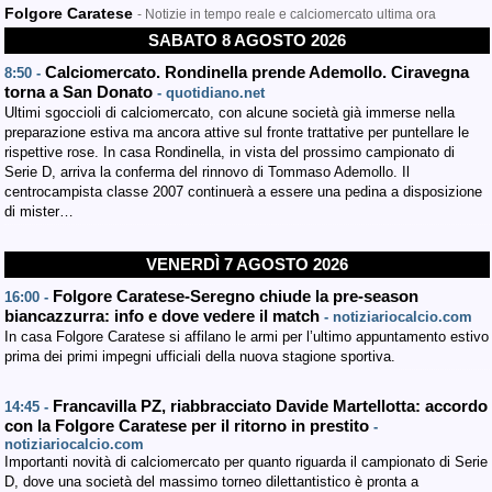
Folgore Caratese
- Notizie in tempo reale e calciomercato ultima ora
SABATO 8 AGOSTO 2026
Calciomercato. Rondinella prende Ademollo. Ciravegna
8:50 -
torna a San Donato
- quotidiano.net
Ultimi sgoccioli di calciomercato, con alcune società già immerse nella
preparazione estiva ma ancora attive sul fronte trattative per puntellare le
rispettive rose. In casa Rondinella, in vista del prossimo campionato di
Serie D, arriva la conferma del rinnovo di Tommaso Ademollo. Il
centrocampista classe 2007 continuerà a essere una pedina a disposizione
di mister…
VENERDÌ 7 AGOSTO 2026
Folgore Caratese-Seregno chiude la pre-season
16:00 -
biancazzurra: info e dove vedere il match
- notiziariocalcio.com
In casa Folgore Caratese si affilano le armi per l’ultimo appuntamento estivo
prima dei primi impegni ufficiali della nuova stagione sportiva.
Francavilla PZ, riabbracciato Davide Martellotta: accordo
14:45 -
con la Folgore Caratese per il ritorno in prestito
-
notiziariocalcio.com
Importanti novità di calciomercato per quanto riguarda il campionato di Serie
D, dove una società del massimo torneo dilettantistico è pronta a