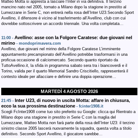
Matteo Motta si appresta a lasciare l’Inter in via definitiva. Il terzino
mancino nato nel 2005, tornato a Milano dopo la stagione in prestito al
Lumezzane in Serie C, non entrerà nella rosa dell’Inter U23.Secondo Sport
Avellino, il difensore è vicino al trasferimento all’Avellino, club con cui
dovrebbe sottoscrivere un accordo triennale. Una volta completata…
Avellino: asse con la Folgore Caratese: due giovani nel
11:00 -
mirino
- mondoprimavera.com
Avellino, due giovani nel mirino della Folgore Caratese L’imminente
appuntamento precampionato dell’Avellino potrebbe trasformarsi in una
proficua occasione di calciomercato. Secondo quanto riportato da
TuttoAvellino.it, la sfida in programma sabato sera tra i biancoverdi e il
Torino, valida per il quarto Memorial Sandro Criscitiello, rappresenterà il
contesto ideale per allacciare e definire una doppia operazione…
MARTEDÌ 4 AGOSTO 2026
Inter U23, di nuovo in uscita Motta: affare in chiusura,
21:45 -
ecco la sua prossima destinazione
- fcinter1908.it
Scegli FcInter1908 come tuo sito preferito su Google: clicca qui Rientrato a
Milano dopo una stagione in prestito in Serie C con la maglia del
Lumezzane, Matteo Motta non farà parte della rosa dell’Inter U23: il terzino
sinistro classe 2005 lascerà nuovamente la squadra, questa volta a titolo
definitivo. Secondo Sport Avellino, il giocatore sarebbe…