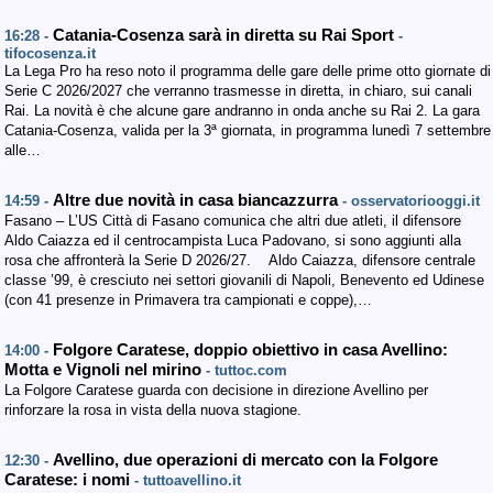
Catania-Cosenza sarà in diretta su Rai Sport
16:28 -
-
tifocosenza.it
La Lega Pro ha reso noto il programma delle gare delle prime otto giornate di
Serie C 2026/2027 che verranno trasmesse in diretta, in chiaro, sui canali
Rai. La novità è che alcune gare andranno in onda anche su Rai 2. La gara
Catania-Cosenza, valida per la 3ª giornata, in programma lunedì 7 settembre
alle…
Altre due novità in casa biancazzurra
14:59 -
- osservatoriooggi.it
Fasano – L’US Città di Fasano comunica che altri due atleti, il difensore
Aldo Caiazza ed il centrocampista Luca Padovano, si sono aggiunti alla
rosa che affronterà la Serie D 2026/27. Aldo Caiazza, difensore centrale
classe ’99, è cresciuto nei settori giovanili di Napoli, Benevento ed Udinese
(con 41 presenze in Primavera tra campionati e coppe),…
Folgore Caratese, doppio obiettivo in casa Avellino:
14:00 -
Motta e Vignoli nel mirino
- tuttoc.com
La Folgore Caratese guarda con decisione in direzione Avellino per
rinforzare la rosa in vista della nuova stagione.
Avellino, due operazioni di mercato con la Folgore
12:30 -
Caratese: i nomi
- tuttoavellino.it