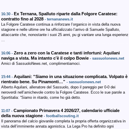
Ex Ternana, Spalluto riparte dalla Folgore Caratese:
16:30 -
contratto fino al 2028
- ternananews.it
La Folgore Caratese continua a rinforzare l’organico in vista della nuova
stagione e nelle ultime ore ha ufficializzato l’arrivo di Samuele Spalluto,
attaccante che, nonostante i suoi 25 anni, pu gi vantare una lunga esperienz
…
Zero a zero con la Caratese e tanti infortuni: Aquilani
16:06 -
naviga a vista. Ma intanto c’è il colpo Bowie
- sassuolonews.net
Amici di SassuoloNews.net, complimentiamoci.
Aquilani: “Siamo in una situazione complicata. Volpato è
15:44 -
rientrato bene. Su Pinamonti…”
- sassuolonews.net
Alberto Aquilani, allenatore del Sassuolo, dopo il pareggio per 0-0 dei
neroverdi nell’amichevole contro la Folgore Caratese. Ecco le sue parole a
Sportitalia: “Siamo in ritardo, come ho già detto.
Campionato Primavera 4 2026/27, calendario ufficiale
11:07 -
della nuova stagione
- footballscouting.it
Il panorama del calcio giovanile completa la propria offerta organizzativa in
vista dell’imminente annata agonistica. La Lega Pro ha definito ogni