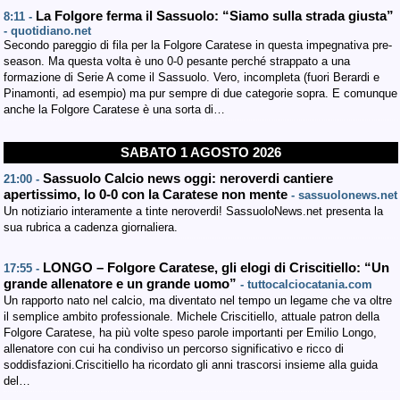
La Folgore ferma il Sassuolo: “Siamo sulla strada giusta”
8:11 -
- quotidiano.net
Secondo pareggio di fila per la Folgore Caratese in questa impegnativa pre-
season. Ma questa volta è uno 0-0 pesante perché strappato a una
formazione di Serie A come il Sassuolo. Vero, incompleta (fuori Berardi e
Pinamonti, ad esempio) ma pur sempre di due categorie sopra. E comunque
anche la Folgore Caratese è una sorta di…
SABATO 1 AGOSTO 2026
Sassuolo Calcio news oggi: neroverdi cantiere
21:00 -
apertissimo, lo 0-0 con la Caratese non mente
- sassuolonews.net
Un notiziario interamente a tinte neroverdi! SassuoloNews.net presenta la
sua rubrica a cadenza giornaliera.
LONGO – Folgore Caratese, gli elogi di Criscitiello: “Un
17:55 -
grande allenatore e un grande uomo”
- tuttocalciocatania.com
Un rapporto nato nel calcio, ma diventato nel tempo un legame che va oltre
il semplice ambito professionale. Michele Criscitiello, attuale patron della
Folgore Caratese, ha più volte speso parole importanti per Emilio Longo,
allenatore con cui ha condiviso un percorso significativo e ricco di
soddisfazioni.Criscitiello ha ricordato gli anni trascorsi insieme alla guida
del…