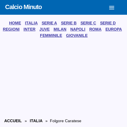
Calcio Minuto
HOME
ITALIA
SERIE A
SERIE B
SERIE C
SERIE D
REGIONI
INTER
JUVE
MILAN
NAPOLI
ROMA
EUROPA
FEMMINILE
GIOVANILE
ACCUEIL
»
ITALIA
» Folgore Caratese