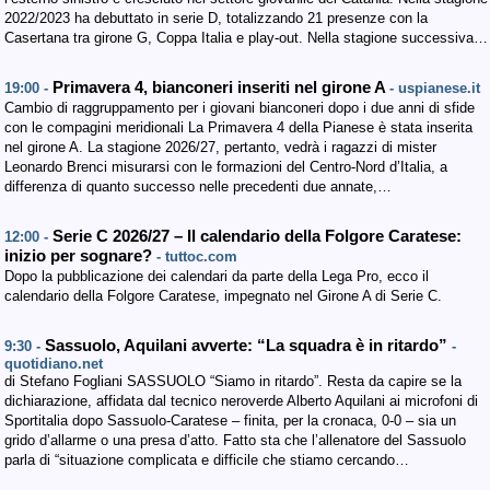
2022/2023 ha debuttato in serie D, totalizzando 21 presenze con la
Casertana tra girone G, Coppa Italia e play-out. Nella stagione successiva…
Primavera 4, bianconeri inseriti nel girone A
19:00 -
- uspianese.it
Cambio di raggruppamento per i giovani bianconeri dopo i due anni di sfide
con le compagini meridionali La Primavera 4 della Pianese è stata inserita
nel girone A. La stagione 2026/27, pertanto, vedrà i ragazzi di mister
Leonardo Brenci misurarsi con le formazioni del Centro-Nord d’Italia, a
differenza di quanto successo nelle precedenti due annate,…
Serie C 2026/27 – Il calendario della Folgore Caratese:
12:00 -
inizio per sognare?
- tuttoc.com
Dopo la pubblicazione dei calendari da parte della Lega Pro, ecco il
calendario della Folgore Caratese, impegnato nel Girone A di Serie C.
Sassuolo, Aquilani avverte: “La squadra è in ritardo”
9:30 -
-
quotidiano.net
di Stefano Fogliani SASSUOLO “Siamo in ritardo”. Resta da capire se la
dichiarazione, affidata dal tecnico neroverde Alberto Aquilani ai microfoni di
Sportitalia dopo Sassuolo-Caratese – finita, per la cronaca, 0-0 – sia un
grido d’allarme o una presa d’atto. Fatto sta che l’allenatore del Sassuolo
parla di “situazione complicata e difficile che stiamo cercando…