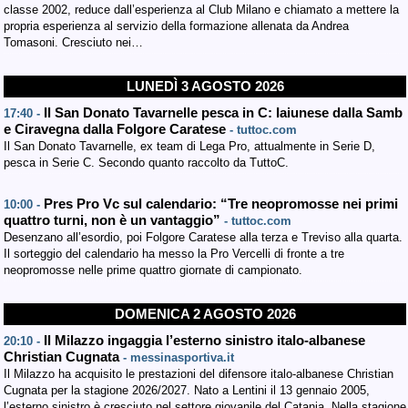
classe 2002, reduce dall’esperienza al Club Milano e chiamato a mettere la
propria esperienza al servizio della formazione allenata da Andrea
Tomasoni. Cresciuto nei…
LUNEDÌ 3 AGOSTO 2026
Il San Donato Tavarnelle pesca in C: Iaiunese dalla Samb
17:40 -
e Ciravegna dalla Folgore Caratese
- tuttoc.com
Il San Donato Tavarnelle, ex team di Lega Pro, attualmente in Serie D,
pesca in Serie C. Secondo quanto raccolto da TuttoC.
Pres Pro Vc sul calendario: “Tre neopromosse nei primi
10:00 -
quattro turni, non è un vantaggio”
- tuttoc.com
Desenzano all’esordio, poi Folgore Caratese alla terza e Treviso alla quarta.
Il sorteggio del calendario ha messo la Pro Vercelli di fronte a tre
neopromosse nelle prime quattro giornate di campionato.
DOMENICA 2 AGOSTO 2026
Il Milazzo ingaggia l’esterno sinistro italo-albanese
20:10 -
Christian Cugnata
- messinasportiva.it
Il Milazzo ha acquisito le prestazioni del difensore italo-albanese Christian
Cugnata per la stagione 2026/2027. Nato a Lentini il 13 gennaio 2005,
l’esterno sinistro è cresciuto nel settore giovanile del Catania. Nella stagione