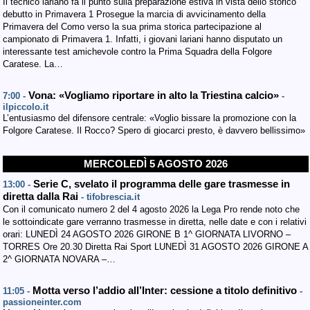
Il tecnico lariano fa il punto sulla preparazione estiva in vista dello storico
debutto in Primavera 1 Prosegue la marcia di avvicinamento della
Primavera del Como verso la sua prima storica partecipazione al
campionato di Primavera 1. Infatti, i giovani lariani hanno disputato un
interessante test amichevole contro la Prima Squadra della Folgore
Caratese. La…
Vona: «Vogliamo riportare in alto la Triestina calcio»
7:00 -
-
ilpiccolo.it
L’entusiasmo del difensore centrale: «Voglio bissare la promozione con la
Folgore Caratese. Il Rocco? Spero di giocarci presto, è davvero bellissimo»
MERCOLEDÌ 5 AGOSTO 2026
Serie C, svelato il programma delle gare trasmesse in
13:00 -
diretta dalla Rai
- tifobrescia.it
Con il comunicato numero 2 del 4 agosto 2026 la Lega Pro rende noto che
le sottoindicate gare verranno trasmesse in diretta, nelle date e con i relativi
orari: LUNEDÌ 24 AGOSTO 2026 GIRONE B 1^ GIORNATA LIVORNO –
TORRES Ore 20.30 Diretta Rai Sport LUNEDÌ 31 AGOSTO 2026 GIRONE A
2^ GIORNATA NOVARA –…
Motta verso l’addio all’Inter: cessione a titolo definitivo
11:05 -
-
passioneinter.com