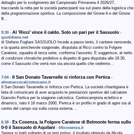
dettaglio per lo svolgimento del Campionato Primavera 4 2026/27,
tracciando la rotta per le società partecipanti sia sul piano della logistica che
della programmazione sportiva. La composizione del Girone A e del Girone
B…
Al ’Ricci’ vince il caldo. Solo un pari per il Sassuolo
9:30 -
-
quotidiano.net
di Stefano Fogliani SASSUOLO Incede a passo lento, il cantiere neroverde,
e la quarta amichevole stagionale, disputata al Ricci contro la Folgore
Caratese, squadra di terza serie, conferma l’assunto. E suggerisce, al netto
di condizioni climatiche proibitive a dispetto di gara disputata alle 19.30,
come il Sassuolo che verrà non sia ancora quello che vedremo…
Il San Donato Tavarnelle si rinforza con Pertica
7:04 -
-
almanaccocalciotoscano.it
Il San Donato Tavarnelle si rinforza con Pertica. La società chiantigiana è
lieta di comunicare di aver acquisito le prestazioni sportive del calciatore
Gianvito Pertica per la stagione calcistica. Centrocampista eclettico e
dinamico, nato il 16 marzo 2000, Pertica è un profilo in grado di agire sia al
centro del campo sia sulla corsia esterna.…
Ex Cosenza, la Folgore Caratese di Belmonte ferma sullo
6:38 -
0-0 il Sassuolo di Aquilani
- tifocosenza.it
Seppur si tratti soltanto di un test estivo, il risultato ottenuto da Nicola