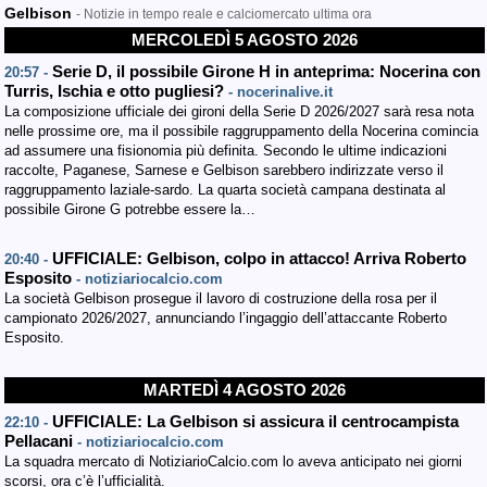
Gelbison
- Notizie in tempo reale e calciomercato ultima ora
MERCOLEDÌ 5 AGOSTO 2026
Serie D, il possibile Girone H in anteprima: Nocerina con
20:57 -
Turris, Ischia e otto pugliesi?
- nocerinalive.it
La composizione ufficiale dei gironi della Serie D 2026/2027 sarà resa nota
nelle prossime ore, ma il possibile raggruppamento della Nocerina comincia
ad assumere una fisionomia più definita. Secondo le ultime indicazioni
raccolte, Paganese, Sarnese e Gelbison sarebbero indirizzate verso il
raggruppamento laziale-sardo. La quarta società campana destinata al
possibile Girone G potrebbe essere la…
UFFICIALE: Gelbison, colpo in attacco! Arriva Roberto
20:40 -
Esposito
- notiziariocalcio.com
La società Gelbison prosegue il lavoro di costruzione della rosa per il
campionato 2026/2027, annunciando l’ingaggio dell’attaccante Roberto
Esposito.
MARTEDÌ 4 AGOSTO 2026
UFFICIALE: La Gelbison si assicura il centrocampista
22:10 -
Pellacani
- notiziariocalcio.com
La squadra mercato di NotiziarioCalcio.com lo aveva anticipato nei giorni
scorsi, ora c’è l’ufficialità.