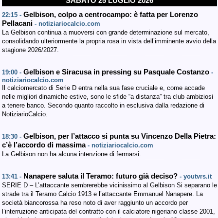
SABATO 25 LUGLIO 2026
Gelbison, colpo a centrocampo: è fatta per Lorenzo
22:15 -
Pellacani
- notiziariocalcio.com
La Gelbison continua a muoversi con grande determinazione sul mercato,
consolidando ulteriormente la propria rosa in vista dell’imminente avvio della
stagione 2026/2027.
Gelbison e Siracusa in pressing su Pasquale Costanzo
19:00 -
-
notiziariocalcio.com
Il calciomercato di Serie D entra nella sua fase cruciale e, come accade
nelle migliori dinamiche estive, sono le sfide “a distanza” tra club ambiziosi
a tenere banco. Secondo quanto raccolto in esclusiva dalla redazione di
NotiziarioCalcio.
Gelbison, per l’attacco si punta su Vincenzo Della Pietra:
18:30 -
c’è l’accordo di massima
- notiziariocalcio.com
La Gelbison non ha alcuna intenzione di fermarsi.
Nanapere saluta il Teramo: futuro già deciso?
13:41 -
- youtvrs.it
SERIE D – L’attaccante sembrerebbe vicinissimo al Gelbison Si separano le
strade tra il Teramo Calcio 1913 e l’attaccante Emmanuel Nanapere. La
società biancorossa ha reso noto di aver raggiunto un accordo per
l’interruzione anticipata del contratto con il calciatore nigeriano classe 2001,