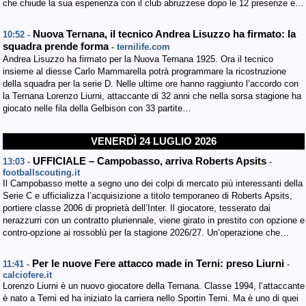
che chiude la sua esperienza con il club abruzzese dopo le 12 presenze e…
Nuova Ternana, il tecnico Andrea Lisuzzo ha firmato: la
10:52 -
squadra prende forma
- ternilife.com
Andrea Lisuzzo ha firmato per la Nuova Ternana 1925. Ora il tecnico
insieme al diesse Carlo Mammarella potrà programmare la ricostruzione
della squadra per la serie D. Nelle ultime ore hanno raggiunto l’accordo con
la Ternana Lorenzo Liurni, attaccante di 32 anni che nella sorsa stagione ha
giocato nelle fila della Gelbison con 33 partite…
VENERDÌ 24 LUGLIO 2026
UFFICIALE – Campobasso, arriva Roberts Apsits
13:03 -
-
footballscouting.it
Il Campobasso mette a segno uno dei colpi di mercato più interessanti della
Serie C e ufficializza l’acquisizione a titolo temporaneo di Roberts Apsits,
portiere classe 2006 di proprietà dell’Inter. Il giocatore, tesserato dai
nerazzurri con un contratto pluriennale, viene girato in prestito con opzione e
contro-opzione ai rossoblù per la stagione 2026/27. Un’operazione che…
Per le nuove Fere attacco made in Terni: preso Liurni
11:41 -
-
calciofere.it
Lorenzo Liurni è un nuovo giocatore della Ternana. Classe 1994, l’attaccante
è nato a Terni ed ha iniziato la carriera nello Sportin Terni. Ma è uno di quei