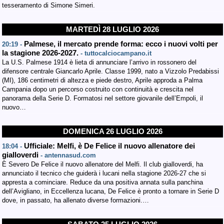
tesseramento di Simone Simeri.
MARTEDÌ 28 LUGLIO 2026
Palmese, il mercato prende forma: ecco i nuovi volti per
20:19 -
la stagione 2026-2027.
- tuttocalciocampano.it
La U.S. Palmese 1914 è lieta di annunciare l’arrivo in rossonero del
difensore centrale Giancarlo Aprile. Classe 1999, nato a Vizzolo Predabissi
(MI), 186 centimetri di altezza e piede destro, Aprile approda a Palma
Campania dopo un percorso costruito con continuità e crescita nel
panorama della Serie D. Formatosi nel settore giovanile dell’Empoli, il
nuovo…
DOMENICA 26 LUGLIO 2026
Ufficiale: Melfi, è De Felice il nuovo allenatore dei
18:04 -
gialloverdi
- antennasud.com
È Severo De Felice il nuovo allenatore del Melfi. Il club gialloverdi, ha
annunciato il tecnico che guiderà i lucani nella stagione 2026-27 che si
appresta a cominciare. Reduce da una positiva annata sulla panchina
dell’Avigliano, in Eccellenza lucana, De Felice è pronto a tornare in Serie D
dove, in passato, ha allenato diverse formazioni.…