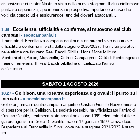
disposizione di mister Nastri in vista della nuova stagione. Il club giallorosso
punta su esperienza, appartenenza e prospettiva, riportando a casa due
volti già conosciuti e assicurandosi uno dei giovani attaccanti…
Eccellenza: ufficialità e conferme, si muovono sei club
1:38 -
campani
- sportcampania.it
Il mercato di Eccellenza campana continua a entrare nel vivo con nuove
ufficialità e conferme in vista della stagione 2026/2027. Tra i club più attivi
nelle ultime ore figurano Real Bacoli Sibilla, Lions Mons Militum
Montemiletto, Apice, Marianella, Città di Campagna e Città di Pontecagnano
Faiano Temeraria. Il Real Bacoli Sibilla ha ufficializzato l’arrivo
dell’esterno…
SABATO 1 AGOSTO 2026
Gelbison, una rosa tra esperienza e giovani: il punto sul
18:27 -
mercato
- tuttocalciocampano.it
Gelbison, arriva il centrocampista argentino Cristian Gentile Nuovo innesto
di spessore per la Gelbison. La società rossoblù ha ufficializzato l’arrivo di
Cristian Gentile, centrocampista argentino classe 1999, elemento duttile e
già protagonista in Serie D. Gentile, nato il 17 gennaio 1999, arriva dopo
l’esperienza al Francavilla in Sinni. dove nella stagione 2021/2022 è stato
tra…