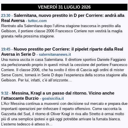
VENERDÌ 31 LUGLIO 2026
Salernitana, nuovo prestito in D per Corriere: andrà alla
23:30 -
Real Aversa
- tuttoc.com
Rientrato alla Salernitana dopo l’ultima stagione trascorsa in prestito alla
Gelbison, il portiere classe 2006 Francesco Corriere non vestirà la maglia
granata nella prossima stagione.
Nuovo prestito per Corriere: il pipelet riparte dalla Real
19:45 -
Aversa in Serie D
- salernitananews.it
Una nuova uscita in casa Salernitana. Il direttore sportivo Daniele Faggiano
sta perfezionando proprio in questi minuti la cessione del portiere Francesco
Corriere. Il classe 2006, che ha svolto il ritiro di Cascia agli ordini di mister
Serse Cosmi, tornerà in Serie D dopo l’esperienza della scorsa stagione alla
Gelbison. Per lui, infatti, c’è all’orizzonte…
Messina, Kragl a un passo dal ritorno. Vicino anche
9:32 -
l’attaccante Burzio
- goalsicilia.it
L’Acr Messina continua a muoversi con decisione sul mercato e prepara due
importanti operazioni per rinforzare il reparto offensivo. Come racconta la
Gazzetta del Sud, il ritorno di Oliver Kragl in riva allo Stretto è ormai molto
più di una semplice ipotesi e già oggi potrebbe arrivare la fumata bianca.
L’esterno tedesco è atteso in…