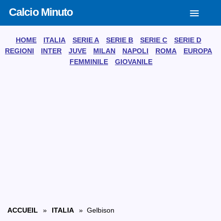
Calcio Minuto
HOME
ITALIA
SERIE A
SERIE B
SERIE C
SERIE D
REGIONI
INTER
JUVE
MILAN
NAPOLI
ROMA
EUROPA
FEMMINILE
GIOVANILE
ACCUEIL
»
ITALIA
» Gelbison