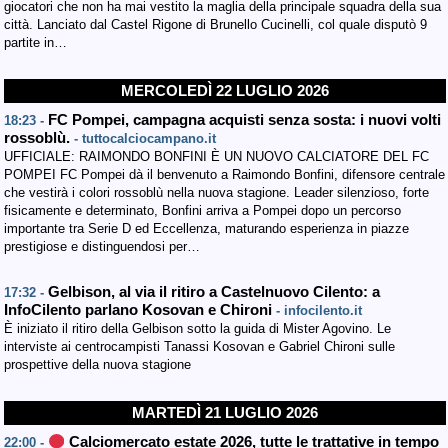
giocatori che non ha mai vestito la maglia della principale squadra della sua
città. Lanciato dal Castel Rigone di Brunello Cucinelli, col quale disputò 9
partite in…
MERCOLEDÌ 22 LUGLIO 2026
FC Pompei, campagna acquisti senza sosta: i nuovi volti
18:23 -
rossoblù.
- tuttocalciocampano.it
UFFICIALE: RAIMONDO BONFINI È UN NUOVO CALCIATORE DEL FC
POMPEI FC Pompei dà il benvenuto a Raimondo Bonfini, difensore centrale
che vestirà i colori rossoblù nella nuova stagione. Leader silenzioso, forte
fisicamente e determinato, Bonfini arriva a Pompei dopo un percorso
importante tra Serie D ed Eccellenza, maturando esperienza in piazze
prestigiose e distinguendosi per…
Gelbison, al via il ritiro a Castelnuovo Cilento: a
17:32 -
InfoCilento parlano Kosovan e Chironi
- infocilento.it
È iniziato il ritiro della Gelbison sotto la guida di Mister Agovino. Le
interviste ai centrocampisti Tanassi Kosovan e Gabriel Chironi sulle
prospettive della nuova stagione
MARTEDÌ 21 LUGLIO 2026
Calciomercato estate 2026, tutte le trattative in tempo
22:00 -