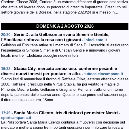
Corriere. Classe 2006, Corriere è un estremo difensore di grande prospettiva
che arriva ad Aversa dopo un percorso di crescita importante. Cresciuto nel
settore giovanile della Boreale, nella stagione 2023/24 si è messo in…
DOMENICA 2 AGOSTO 2026
Serie D: alla Gelbison arrivano Simeri e Gentile,
20:30 -
l’Ebolitana rinforza la rosa con i giovani
- infocilento.it
Gelbison ed Ebolitana attive sul mercato di Serie D. I rossoblù si assicurano
l’esperienza di Simone Simeri e di Cristian Gentile e rinnovano i giovani
locali, mentre l’Ebolitana accoglie nuovi rinforzi.
Stabia City, mercato ambizioso: conferme pesanti e
16:32 -
diversi nuovi innesti per puntare in alto.
- tuttocalciocampano.it
Siamo lieti di annunciare il ritorno di Raffaele Oliva, esterno offensivo classe
2008. Raffaele, cresciuto nella Virtus Stabia, ha poi vestito le maglie di
Pimonte, Dieci e Lode, Gelbison e Gragnano. Per lui si tratta di un ritorno
dopo la parentesi dello scorso anno. Queste le sue prime dichiarazioni dopo
il ritorno in biancazzurro: “Sono…
Santa Maria Cilento, tris di rinforzi per mister Nastri
13:49 -
-
sportcampania.it
La Polisportiva Santa Maria Cilento continua a muoversi con decisione sul
mercato e mette a segno tre importanti operazioni per rinforzare la rosa a