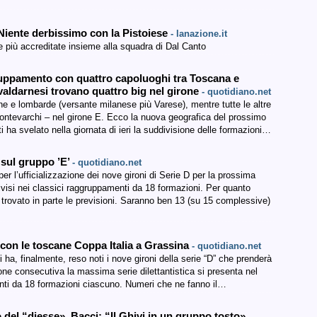
. Niente derbissimo con la Pistoiese
- lanazione.it
più accreditate insieme alla squadra di Dal Canto
uppamento con quattro capoluoghi tra Toscana e
 valdarnesi trovano quattro big nel girone
- quotidiano.net
ne e lombarde (versante milanese più Varese), mentre tutte le altre
ntevarchi – nel girone E. Ecco la nuova geografica del prossimo
 ha svelato nella giornata di ieri la suddivisione delle formazioni…
i sul gruppo ’E’
- quotidiano.net
per l’ufficializzazione dei nove gironi di Serie D per la prossima
isi nei classici raggruppamenti da 18 formazioni. Per quanto
no trovato in parte le previsioni. Saranno ben 13 (su 15 complessive)
 con le toscane Coppa Italia a Grassina
- quotidiano.net
i ha, finalmente, reso noti i nove gironi della serie “D” che prenderà
ne consecutiva la massima serie dilettantistica si presenta nel
nti da 18 formazioni ciascuno. Numeri che ne fanno il…
del “diesse». Bacci: “Il Ghivi in un gruppo tosto»
-