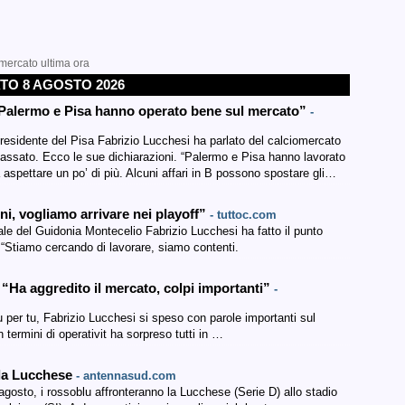
omercato ultima ora
TO 8 AGOSTO 2026
B Palermo e Pisa hanno operato bene sul mercato”
-
 presidente del Pisa Fabrizio Lucchesi ha parlato del calciomercato
passato. Ecco le sue dichiarazioni. “Palermo e Pisa hanno lavorato
pettare un po’ di più. Alcuni affari in B possono spostare gli…
i, vogliamo arrivare nei playoff”
- tuttoc.com
ale del Guidonia Montecelio Fabrizio Lucchesi ha fatto il punto
: “Stiamo cercando di lavorare, siamo contenti.
 “Ha aggredito il mercato, colpi importanti”
-
u per tu, Fabrizio Lucchesi si speso con parole importanti sul
 termini di operativit ha sorpreso tutti in …
 la Lucchese
- antennasud.com
 agosto, i rossoblu affronteranno la Lucchese (Serie D) allo stadio