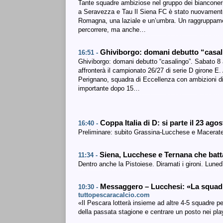
Tante squadre ambiziose nel gruppo dei bianconeri:
a Seravezza e Tau Il Siena FC è stato nuovamente i
Romagna, una laziale e un’umbra. Un raggruppamen
percorrere, ma anche…
Ghiviborgo: domani debutto “casa
16:51 -
Ghiviborgo: domani debutto “casalingo”. Sabato 8
affronterà il campionato 26/27 di serie D girone E.
Perignano, squadra di Eccellenza con ambizioni di 
importante dopo 15…
Coppa Italia di D: si parte il 23 ago
16:40 -
Preliminare: subito Grassina-Lucchese e Macerate
Siena, Lucchese e Ternana che batt
11:34 -
Dentro anche la Pistoiese. Diramati i gironi. Luned
Messaggero – Lucchesi: «La squadra
10:30 -
tuttopescaracalcio.com
«Il Pescara lotterà insieme ad altre 4-5 squadre pe
della passata stagione e centrare un posto nei play