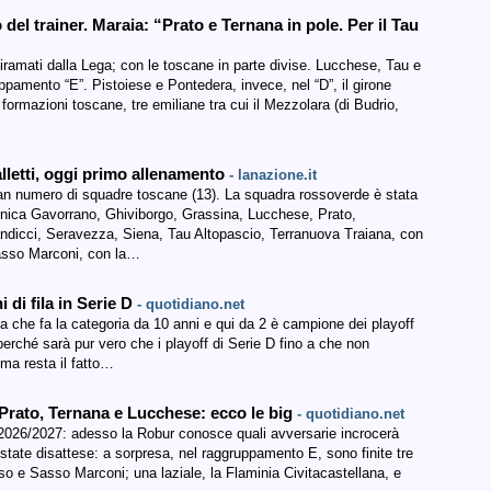
el trainer. Maraia: “Prato e Ternana in pole. Per il Tau
ramati dalla Lega; con le toscane in parte divise. Lucchese, Tau e
ppamento “E”. Pistoiese e Pontedera, invece, nel “D”, il girone
ormazioni toscane, tre emiliane tra cui il Mezzolara (di Budrio,
lletti, oggi primo allenamento
- lanazione.it
ran numero di squadre toscane (13). La squadra rossoverde è stata
llonica Gavorrano, Ghiviborgo, Grassina, Lucchese, Prato,
dicci, Seravezza, Siena, Tau Altopascio, Terranuova Traiana, con
asso Marconi, con la…
i di fila in Serie D
- quotidiano.net
 che fa la categoria da 10 anni e qui da 2 è campione dei playoff
perché sarà pur vero che i playoff di Serie D fino a che non
 ma resta il fatto…
 Prato, Ternana e Lucchese: ecco le big
- quotidiano.net
 D 2026/2027: adesso la Robur conosce quali avversarie incrocerà
 state disattese: a sorpresa, nel raggruppamento E, sono finite tre
 e Sasso Marconi; una laziale, la Flaminia Civitacastellana, e