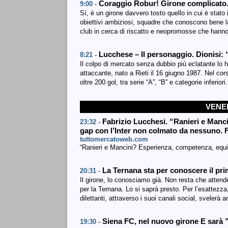
Coraggio Robur! Girone complicato. 
9:00 -
Sì, è un girone davvero tosto quello in cui è stato
obiettivi ambiziosi, squadre che conoscono bene la 
club in cerca di riscatto e neopromosse che hanno
Lucchese – Il personaggio. Dionisi:
8:21 -
Il colpo di mercato senza dubbio più eclatante lo
attaccante, nato a Rieti il 16 giugno 1987. Nel cor
oltre 200 gol, tra serie “A”, “B” e categorie inferio
VENER
Fabrizio Lucchesi. “Ranieri e Manc
23:32 -
gap con l’Inter non colmato da nessuno. F
tuttomercatoweb.com
“Ranieri e Mancini? Esperienza, competenza, equil
La Ternana sta per conoscere il pr
20:31 -
Il girone, lo conosciamo già. Non resta che attend
per la Ternana. Lo si saprà presto. Per l’esattezza
dilettanti, attraverso i suoi canali social, sveler
Siena FC, nel nuovo girone E sarà 
19:30 -