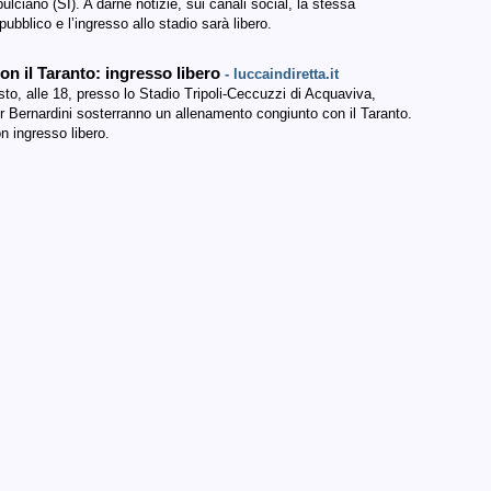
lciano (SI). A darne notizie, sui canali social, la stessa
bblico e l’ingresso allo stadio sarà libero.
n il Taranto: ingresso libero
- luccaindiretta.it
, alle 18, presso lo Stadio Tripoli-Ceccuzzi di Acquaviva,
er Bernardini sosterranno un allenamento congiunto con il Taranto.
n ingresso libero.