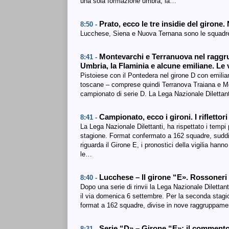
una sola formazione umbra, la…
Prato, ecco le tre insidie del girone
8:50 -
Lucchese, Siena e Nuova Ternana sono le squadre 
Montevarchi e Terranuova nel raggr
8:41 -
Umbria, la Flaminia e alcune emiliane. Le
Pistoiese con il Pontedera nel girone D con emilia
toscane – comprese quindi Terranova Traiana e Mo
campionato di serie D. La Lega Nazionale Dilettanti
Campionato, ecco i gironi. I riflettor
8:41 -
La Lega Nazionale Dilettanti, ha rispettato i tempi 
stagione. Format confermato a 162 squadre, suddiv
riguarda il Girone E, i pronostici della vigilia han
le…
Lucchese – Il girone “E». Rossoneri
8:40 -
Dopo una serie di rinvii la Lega Nazionale Dilettant
il via domenica 6 settembre. Per la seconda stagio
format a 162 squadre, divise in nove raggruppame
Serie “D» – Girone “E»: il commento 
8:31 -