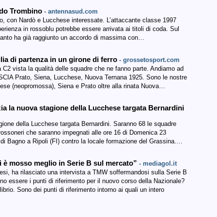
redo Trombino
- antennasud.com
to, con Nardò e Lucchese interessate. L’attaccante classe 1997
erienza in rossoblu potrebbe essere arrivata ai titoli di coda. Sul
aranto ha già raggiunto un accordo di massima con…
lia di partenza in un girone di ferro
- grossetosport.com
a C2 vista la qualità delle squadre che ne fanno parte. Andiamo ad
FASCIA Prato, Siena, Lucchese, Nuova Ternana 1925. Sono le nostre
hese (neopromossa), Siena e Prato oltre alla rinata Nuova…
izia la nuova stagione della Lucchese targata Bernardini
tagione della Lucchese targata Bernardini. Saranno 68 le squadre
 rossoneri che saranno impegnati alle ore 16 di Domenica 23
i Bagno a Ripoli (FI) contro la locale formazione del Grassina.…
si è mosso meglio in Serie B sul mercato”
- mediagol.it
hesi, ha rilasciato una intervista a TMW soffermandosi sulla Serie B
no essere i punti di riferimento per il nuovo corso della Nazionale?
rio. Sono dei punti di riferimento intorno ai quali un intero