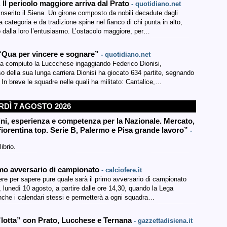
Il pericolo maggiore arriva dal Prato
- quotidiano.net
 inserito il Siena. Un girone composto da nobili decadute dagli
categoria e da tradizione spine nel fianco di chi punta in alto,
 dalla loro l’entusiasmo. L’ostacolo maggiore, per…
 “Qua per vincere e sognare”
- quotidiano.net
 ha compiuto la Luccchese ingaggiando Federico Dionisi,
so della sua lunga carriera Dionisi ha giocato 634 partite, segnando
ri. In breve le squadre nelle quali ha militato: Cantalice,…
DÌ 7 AGOSTO 2026
ini, esperienza e competenza per la Nazionale. Mercato,
iorentina top. Serie B, Palermo e Pisa grande lavoro”
-
ibrio.
imo avversario di campionato
- calciofere.it
ere per sapere pure quale sarà il primo avversario di campionato
, lunedì 10 agosto, a partire dalle ore 14,30, quando la Lega
à anche i calendari stessi e permetterà a ogni squadra…
”lotta” con Prato, Lucchese e Ternana
- gazzettadisiena.it