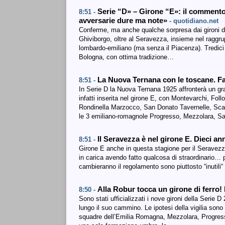
Serie “D» – Girone “E»: il commento d
8:51 -
avversarie dure ma note»
- quotidiano.net
Conferme, ma anche qualche sorpresa dai gironi di
Ghiviborgo, oltre al Seravezza, insieme nel raggru
lombardo-emiliano (ma senza il Piacenza). Tredici f
Bologna, con ottima tradizione…
La Nuova Ternana con le toscane. Fa
8:51 -
In Serie D la Nuova Ternana 1925 affronterà un g
infatti inserita nel girone E, con Montevarchi, Fo
Rondinella Marzocco, San Donato Tavernelle, Scan
le 3 emiliano-romagnole Progresso, Mezzolara, S
Il Seravezza è nel girone E. Dieci ann
8:51 -
Girone E anche in questa stagione per il Seravezza
in carica avendo fatto qualcosa di straordinario… 
cambieranno il regolamento sono piuttosto “inutili“
Alla Robur tocca un girone di ferro!
8:50 -
Sono stati ufficializzati i nove gironi della Serie
lungo il suo cammino. Le ipotesi della vigilia sono
squadre dell’Emilia Romagna, Mezzolara, Progresso