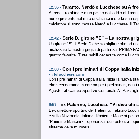
Taranto, Nardò e Lucchese su Alf
12:56 -
Alfredo Trombino è a un passo dall’addio al Taran
non è presente nel ritiro di Chianciano e la sua esp
calciatore si sono mosse Nardò e Lucchese. Il T
Serie D, girone ”E” – La nostra grig
12:42 -
Un girone “E” di Serie D che somiglia molto ad un
analizzare la nostra griglia di partenza. PRIMA 
quattro favorite. Tutte nobili decadute come Lucc
Con i preliminari di Coppa Italia in
12:00 -
- tifolucchese.com
Con i preliminari di Coppa Italia inizia la nuova s
che scenderanno in campo per i preliminari, con i
Agosto, al Campo Sportivo Comunale A. Pazzagli d
Ex Palermo, Lucchesi: “Vi dico chi 
9:57 -
L’ex direttore sportivo del Palermo, Fabrizio Lucc
e sulla Nazionale italiana: Ranieri e Mancini posso
“Ranieri e Mancini? Esperienza, competenza, equilib
sistema deve muoversi.…