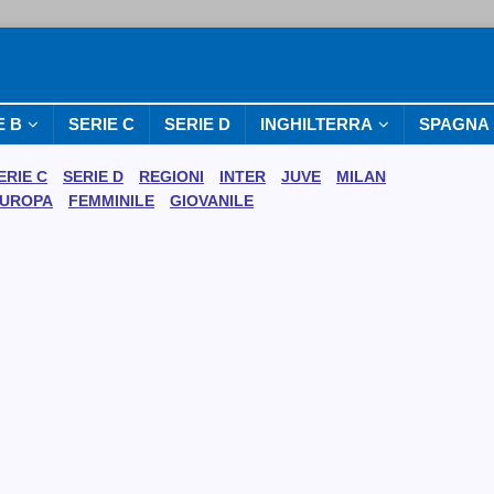
E B
SERIE C
SERIE D
INGHILTERRA
SPAGNA
ERIE C
SERIE D
REGIONI
INTER
JUVE
MILAN
UROPA
FEMMINILE
GIOVANILE