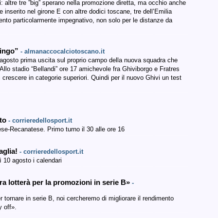
 altre tre ”big” sperano nella promozione diretta, ma occhio anche
nserito nel girone E con altre dodici toscane, tre dell’Emilia
to particolarmente impegnativo, non solo per le distanze da
lingo”
- almanaccocalciotoscano.it
 agosto prima uscita sul proprio campo della nuova squadra che
 Allo stadio “Bellandi” ore 17 amichevole fra Ghiviborgo e Fratres
crescere in categorie superiori. Quindi per il nuovo Ghivi un test
sto
- corrieredellosport.it
se-Recanatese. Primo turno il 30 alle ore 16
aglia!
- corrieredellosport.it
ì 10 agosto i calendari
 lotterà per la promozioni in serie B»
-
r tornare in serie B, noi cercheremo di migliorare il rendimento
 off».