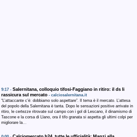
Salernitana, colloquio tifosi-Faggiano in ritiro: il ds li
9:17 -
rassicura sul mercato
- calciosalernitana.it
“L’attaccante c’è: dobbiamo solo aspettare”. Il tema è il mercato. L’attesa
del popolo della Salernitana è tanta. Dopo le sensazioni positive arrivate in
ritiro, le certezze ritrovate sul campo con i gol di Lescano, il dinamismo di
Tascone e la corsa di Llano, ora il tifo granata si aspetta gli ultimi colpi per
migliorare la…
Calciomercato h24, tutte le ufficialità: Manzi alla
0:00 -