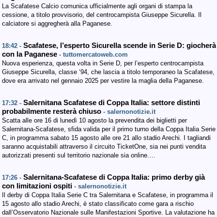
La Scafatese Calcio comunica ufficialmente agli organi di stampa la
cessione, a titolo provvisorio, del centrocampista Giuseppe Sicurella. Il
calciatore si aggregherà alla Paganese.
Scafatese, l’esperto Sicurella scende in Serie D: giocherà
18:42 -
con la Paganese
- tuttomercatoweb.com
Nuova esperienza, questa volta in Serie D, per l’esperto centrocampista
Giuseppe Sicurella, classe ‘94, che lascia a titolo temporaneo la Scafatese,
dove era arrivato nel gennaio 2025 per vestire la maglia della Paganese.
Salernitana Scafatese di Coppa Italia: settore distinti
17:32 -
probabilmente resterà chiuso
- salernonotizie.it
Scatta alle ore 16 di lunedì 10 agosto la prevendita dei biglietti per
Salernitana-Scafatese, sfida valida per il primo turno della Coppa Italia Serie
C, in programma sabato 15 agosto alle ore 21 allo stadio Arechi. I tagliandi
saranno acquistabili attraverso il circuito TicketOne, sia nei punti vendita
autorizzati presenti sul territorio nazionale sia online.…
Salernitana-Scafatese di Coppa Italia: primo derby già
17:26 -
con limitazioni ospiti
- salernonotizie.it
Il derby di Coppa Italia Serie C tra Salernitana e Scafatese, in programma il
15 agosto allo stadio Arechi, è stato classificato come gara a rischio
dall’Osservatorio Nazionale sulle Manifestazioni Sportive. La valutazione ha