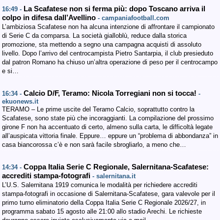
La Scafatese non si ferma più: dopo Toscano arriva il
16:49 -
colpo in difesa dall’Avellino
- campaniafootball.com
L’ambiziosa Scafatese non ha alcuna intenzione di affrontare il campionato
di Serie C da comparsa. La società gialloblù, reduce dalla storica
promozione, sta mettendo a segno una campagna acquisti di assoluto
livello. Dopo l’arrivo del centrocampista Pietro Santarpia, il club presieduto
dal patron Romano ha chiuso un’altra operazione di peso per il centrocampo
e si…
Calcio D/F, Teramo: Nicola Torregiani non si tocca!
16:34 -
-
ekuonews.it
TERAMO – Le prime uscite del Teramo Calcio, soprattutto contro la
Scafatese, sono state più che incoraggianti. La compilazione del prossimo
girone F non ha accentuato di certo, almeno sulla carta, le difficoltà legate
all’auspicata vittoria finale. Eppure… eppure un “problema di abbondanza” in
casa biancorossa c’è e non sarà facile sbrogliarlo, a meno che…
Coppa Italia Serie C Regionale, Salernitana-Scafatese:
14:34 -
accrediti stampa-fotografi
- salernitana.it
L’U.S. Salernitana 1919 comunica le modalità per richiedere accrediti
stampa-fotografi in occasione di Salernitana-Scafatese, gara valevole per il
primo turno eliminatorio della Coppa Italia Serie C Regionale 2026/27, in
programma sabato 15 agosto alle 21:00 allo stadio Arechi. Le richieste