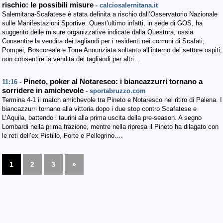
rischio: le possibili misure
- calciosalernitana.it
Salernitana-Scafatese è stata definita a rischio dall’Osservatorio Nazionale
sulle Manifestazioni Sportive. Quest’ultimo infatti, in sede di GOS, ha
suggerito delle misure organizzative indicate dalla Questura, ossia:
Consentire la vendita dei tagliandi per i residenti nei comuni di Scafati,
Pompei, Boscoreale e Torre Annunziata soltanto all’interno del settore ospiti;
non consentire la vendita dei tagliandi per altri…
Pineto, poker al Notaresco: i biancazzurri tornano a
11:16 -
sorridere in amichevole
- sportabruzzo.com
Termina 4-1 il match amichevole tra Pineto e Notaresco nel ritiro di Palena. I
biancazzurri tornano alla vittoria dopo i due stop contro Scafatese e
L’Aquila, battendo i taurini alla prima uscita della pre-season. A segno
Lombardi nella prima frazione, mentre nella ripresa il Pineto ha dilagato con
le reti dell’ex Pistillo, Forte e Pellegrino.…
1
2
3
»