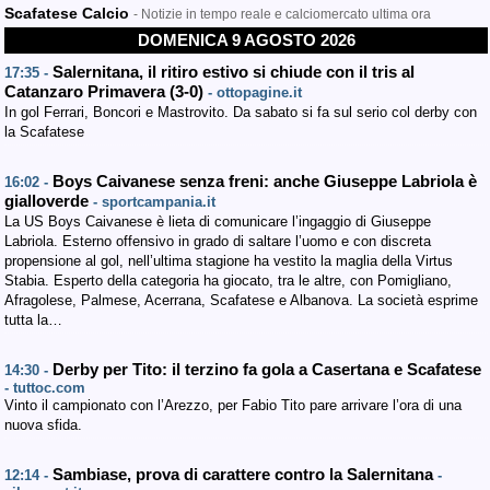
Scafatese Calcio
- Notizie in tempo reale e calciomercato ultima ora
DOMENICA 9 AGOSTO 2026
Salernitana, il ritiro estivo si chiude con il tris al
17:35 -
Catanzaro Primavera (3-0)
- ottopagine.it
In gol Ferrari, Boncori e Mastrovito. Da sabato si fa sul serio col derby con
la Scafatese
Boys Caivanese senza freni: anche Giuseppe Labriola è
16:02 -
gialloverde
- sportcampania.it
La US Boys Caivanese è lieta di comunicare l’ingaggio di Giuseppe
Labriola. Esterno offensivo in grado di saltare l’uomo e con discreta
propensione al gol, nell’ultima stagione ha vestito la maglia della Virtus
Stabia. Esperto della categoria ha giocato, tra le altre, con Pomigliano,
Afragolese, Palmese, Acerrana, Scafatese e Albanova. La società esprime
tutta la…
Derby per Tito: il terzino fa gola a Casertana e Scafatese
14:30 -
- tuttoc.com
Vinto il campionato con l’Arezzo, per Fabio Tito pare arrivare l’ora di una
nuova sfida.
Sambiase, prova di carattere contro la Salernitana
12:14 -
-