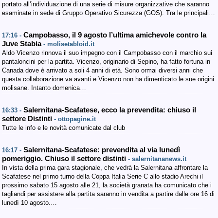
portato all’individuazione di una serie di misure organizzative che saranno
esaminate in sede di Gruppo Operativo Sicurezza (GOS). Tra le principali…
Campobasso, il 9 agosto l’ultima amichevole contro la
17:16 -
Juve Stabia
- molisetabloid.it
Aldo Vicenzo rinnova il suo impegno con il Campobasso con il marchio sui
pantaloncini per la partita. Vicenzo, originario di Sepino, ha fatto fortuna in
Canada dove è arrivato a soli 4 anni di età. Sono ormai diversi anni che
questa collaborazione va avanti e Vicenzo non ha dimenticato le sue origini
molisane. Intanto domenica…
Salernitana-Scafatese, ecco la prevendita: chiuso il
16:33 -
settore Distinti
- ottopagine.it
Tutte le info e le novità comunicate dal club
Salernitana-Scafatese: prevendita al via lunedì
16:17 -
pomeriggio. Chiuso il settore distinti
- salernitananews.it
In vista della prima gara stagionale, che vedrà la Salernitana affrontare la
Scafatese nel primo turno della Coppa Italia Serie C allo stadio Arechi il
prossimo sabato 15 agosto alle 21, la società granata ha comunicato che i
tagliandi per assistere alla partita saranno in vendita a partire dalle ore 16 di
lunedì 10 agosto.…