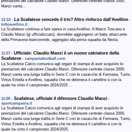
prestazioni del calciatore Claudio Manzi. Difensore centrale classe 2000,
Manzi vanta…
La Scafatese concede il tris? Altro rinforzo dall’Avellino
12:10 -
-
tuttoavellino.it
La Scafatese continua a fare spesa in casa Avellino. A Marco Toscano e
Claudio Manzi (gi ufficializzato), dovrebbe aggiungersi un baby attaccante
della Primavera biancoverde, aggregato alla prima squadra da Nesta.
Ufficiale: Claudio Manzi è un nuovo calciatore della
11:07 -
Scafatese
- campaniafootball.com
La Scafatese Calcio comunica agli organi di stampa di aver acquisito le
prestazioni del calciatore Claudio Manzi. Difensore centrale classe 2000,
Manzi vanta una lunga trafila in Serie C con le casacche di Fermana, Turris,
Virtus Entella e Avellino, squadra che ne deteneva il cartellino e con la
quale ha vinto il campionato 2024/2025 …
Scafatese, ufficiale il difensore Claudio Manzi
11:00 -
-
sportcampania.it
La Scafatese Calcio comunica agli organi di stampa di aver acquisito le
prestazioni del calciatore Claudio Manzi. Difensore centrale classe 2000,
Manzi vanta una lunga trafila in Serie C con le casacche di Fermana, Turris,
Virtus Entella e Avellino, squadra che ne deteneva il cartellino e con la
quale ha vinto il campionato 2024/2025.