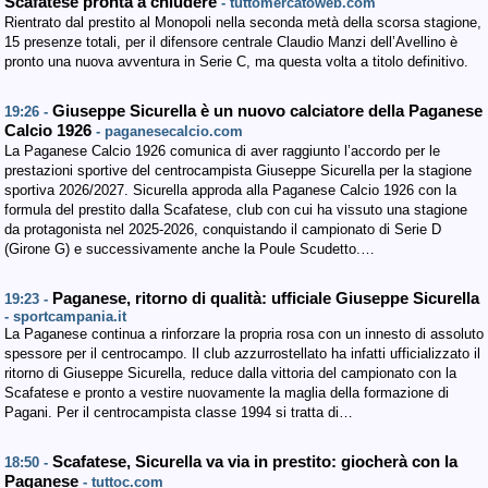
Scafatese pronta a chiudere
- tuttomercatoweb.com
Rientrato dal prestito al Monopoli nella seconda metà della scorsa stagione,
15 presenze totali, per il difensore centrale Claudio Manzi dell’Avellino è
pronto una nuova avventura in Serie C, ma questa volta a titolo definitivo.
Giuseppe Sicurella è un nuovo calciatore della Paganese
19:26 -
Calcio 1926
- paganesecalcio.com
La Paganese Calcio 1926 comunica di aver raggiunto l’accordo per le
prestazioni sportive del centrocampista Giuseppe Sicurella per la stagione
sportiva 2026/2027. Sicurella approda alla Paganese Calcio 1926 con la
formula del prestito dalla Scafatese, club con cui ha vissuto una stagione
da protagonista nel 2025-2026, conquistando il campionato di Serie D
(Girone G) e successivamente anche la Poule Scudetto.…
Paganese, ritorno di qualità: ufficiale Giuseppe Sicurella
19:23 -
- sportcampania.it
La Paganese continua a rinforzare la propria rosa con un innesto di assoluto
spessore per il centrocampo. Il club azzurrostellato ha infatti ufficializzato il
ritorno di Giuseppe Sicurella, reduce dalla vittoria del campionato con la
Scafatese e pronto a vestire nuovamente la maglia della formazione di
Pagani. Per il centrocampista classe 1994 si tratta di…
Scafatese, Sicurella va via in prestito: giocherà con la
18:50 -
Paganese
- tuttoc.com