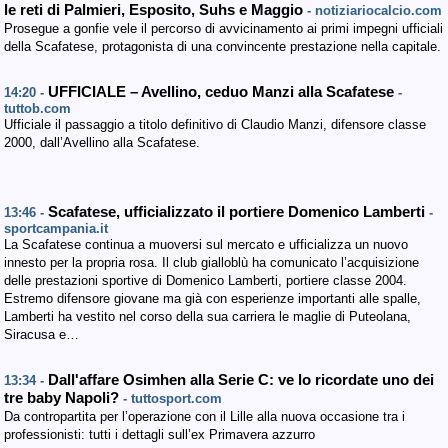
le reti di Palmieri, Esposito, Suhs e Maggio
- notiziariocalcio.com
Prosegue a gonfie vele il percorso di avvicinamento ai primi impegni ufficiali
della Scafatese, protagonista di una convincente prestazione nella capitale.
UFFICIALE – Avellino, ceduo Manzi alla Scafatese
14:20 -
-
tuttob.com
Ufficiale il passaggio a titolo definitivo di Claudio Manzi, difensore classe
2000, dall’Avellino alla Scafatese.
Scafatese, ufficializzato il portiere Domenico Lamberti
13:46 -
-
sportcampania.it
La Scafatese continua a muoversi sul mercato e ufficializza un nuovo
innesto per la propria rosa. Il club gialloblù ha comunicato l’acquisizione
delle prestazioni sportive di Domenico Lamberti, portiere classe 2004.
Estremo difensore giovane ma già con esperienze importanti alle spalle,
Lamberti ha vestito nel corso della sua carriera le maglie di Puteolana,
Siracusa e…
Dall'affare Osimhen alla Serie C: ve lo ricordate uno dei
13:34 -
tre baby Napoli?
- tuttosport.com
Da contropartita per l’operazione con il Lille alla nuova occasione tra i
professionisti: tutti i dettagli sull’ex Primavera azzurro