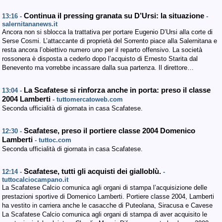
Continua il pressing granata su D’Ursi: la situazione
13:16 -
-
salernitananews.it
Ancora non si sblocca la trattativa per portare Eugenio D’Ursi alla corte di
Serse Cosmi. L’attaccante di proprietà del Sorrento piace alla Salernitana e
resta ancora l’obiettivo numero uno per il reparto offensivo. La società
rossonera è disposta a cederlo dopo l’acquisto di Ernesto Starita dal
Benevento ma vorrebbe incassare dalla sua partenza. Il direttore…
La Scafatese si rinforza anche in porta: preso il classe
13:04 -
2004 Lamberti
- tuttomercatoweb.com
Seconda ufficialità di giornata in casa Scafatese.
Scafatese, preso il portiere classe 2004 Domenico
12:30 -
Lamberti
- tuttoc.com
Seconda ufficialità di giornata in casa Scafatese.
Scafatese, tutti gli acquisti dei gialloblù.
12:14 -
-
tuttocalciocampano.it
La Scafatese Calcio comunica agli organi di stampa l’acquisizione delle
prestazioni sportive di Domenico Lamberti. Portiere classe 2004, Lamberti
ha vestito in carriera anche le casacche di Puteolana, Siracusa e Cavese
La Scafatese Calcio comunica agli organi di stampa di aver acquisito le