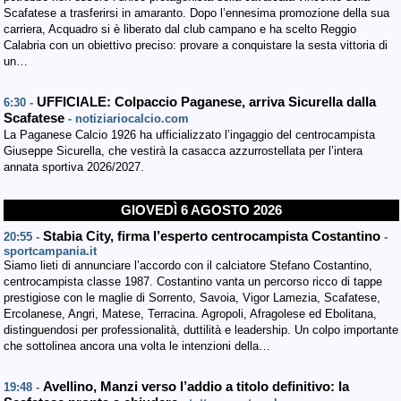
Scafatese a trasferirsi in amaranto. Dopo l’ennesima promozione della sua
carriera, Acquadro si è liberato dal club campano e ha scelto Reggio
Calabria con un obiettivo preciso: provare a conquistare la sesta vittoria di
un…
UFFICIALE: Colpaccio Paganese, arriva Sicurella dalla
6:30 -
Scafatese
- notiziariocalcio.com
La Paganese Calcio 1926 ha ufficializzato l’ingaggio del centrocampista
Giuseppe Sicurella, che vestirà la casacca azzurrostellata per l’intera
annata sportiva 2026/2027.
GIOVEDÌ 6 AGOSTO 2026
Stabia City, firma l’esperto centrocampista Costantino
20:55 -
-
sportcampania.it
Siamo lieti di annunciare l’accordo con il calciatore Stefano Costantino,
centrocampista classe 1987. Costantino vanta un percorso ricco di tappe
prestigiose con le maglie di Sorrento, Savoia, Vigor Lamezia, Scafatese,
Ercolanese, Angri, Matese, Terracina. Agropoli, Afragolese ed Ebolitana,
distinguendosi per professionalità, duttilità e leadership. Un colpo importante
che sottolinea ancora una volta le intenzioni della…
Avellino, Manzi verso l’addio a titolo definitivo: la
19:48 -