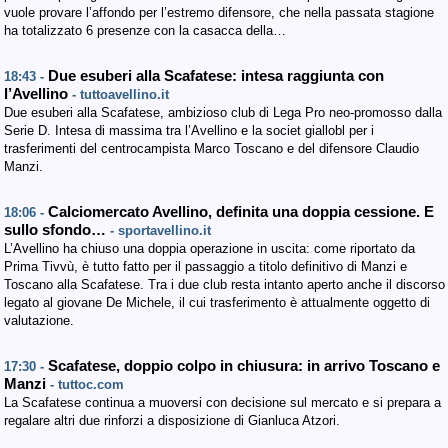
vuole provare l’affondo per l’estremo difensore, che nella passata stagione
ha totalizzato 6 presenze con la casacca della…
Due esuberi alla Scafatese: intesa raggiunta con
18:43 -
l’Avellino
- tuttoavellino.it
Due esuberi alla Scafatese, ambizioso club di Lega Pro neo-promosso dalla
Serie D. Intesa di massima tra l’Avellino e la societ giallobl per i
trasferimenti del centrocampista Marco Toscano e del difensore Claudio
Manzi.
Calciomercato Avellino, definita una doppia cessione. E
18:06 -
sullo sfondo…
- sportavellino.it
L’Avellino ha chiuso una doppia operazione in uscita: come riportato da
Prima Tivvù, è tutto fatto per il passaggio a titolo definitivo di Manzi e
Toscano alla Scafatese. Tra i due club resta intanto aperto anche il discorso
legato al giovane De Michele, il cui trasferimento è attualmente oggetto di
valutazione.
Scafatese, doppio colpo in chiusura: in arrivo Toscano e
17:30 -
Manzi
- tuttoc.com
La Scafatese continua a muoversi con decisione sul mercato e si prepara a
regalare altri due rinforzi a disposizione di Gianluca Atzori.