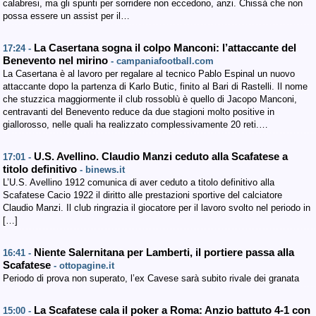
calabresi, ma gli spunti per sorridere non eccedono, anzi. Chissà che non
possa essere un assist per il…
La Casertana sogna il colpo Manconi: l’attaccante del
17:24 -
Benevento nel mirino
- campaniafootball.com
La Casertana è al lavoro per regalare al tecnico Pablo Espinal un nuovo
attaccante dopo la partenza di Karlo Butic, finito al Bari di Rastelli. Il nome
che stuzzica maggiormente il club rossoblù è quello di Jacopo Manconi,
centravanti del Benevento reduce da due stagioni molto positive in
giallorosso, nelle quali ha realizzato complessivamente 20 reti.…
U.S. Avellino. Claudio Manzi ceduto alla Scafatese a
17:01 -
titolo definitivo
- binews.it
L’U.S. Avellino 1912 comunica di aver ceduto a titolo definitivo alla
Scafatese Cacio 1922 il diritto alle prestazioni sportive del calciatore
Claudio Manzi. Il club ringrazia il giocatore per il lavoro svolto nel periodo in
[…]
Niente Salernitana per Lamberti, il portiere passa alla
16:41 -
Scafatese
- ottopagine.it
Periodo di prova non superato, l’ex Cavese sarà subito rivale dei granata
La Scafatese cala il poker a Roma: Anzio battuto 4-1 con
15:00 -