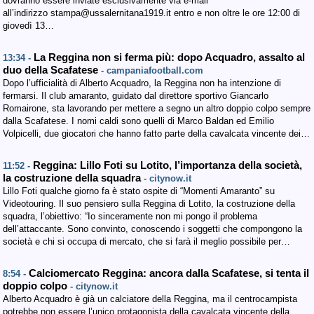
dovranno essere inviate esclusivamente via e-mail
all’indirizzo stampa@ussalernitana1919.it entro e non oltre le ore 12:00 di
giovedì 13…
La Reggina non si ferma più: dopo Acquadro, assalto al
13:34 -
duo della Scafatese
- campaniafootball.com
Dopo l’ufficialità di Alberto Acquadro, la Reggina non ha intenzione di
fermarsi. Il club amaranto, guidato dal direttore sportivo Giancarlo
Romairone, sta lavorando per mettere a segno un altro doppio colpo sempre
dalla Scafatese. I nomi caldi sono quelli di Marco Baldan ed Emilio
Volpicelli, due giocatori che hanno fatto parte della cavalcata vincente dei…
Reggina: Lillo Foti su Lotito, l’importanza della società,
11:52 -
la costruzione della squadra
- citynow.it
Lillo Foti qualche giorno fa è stato ospite di “Momenti Amaranto” su
Videotouring. Il suo pensiero sulla Reggina di Lotito, la costruzione della
squadra, l’obiettivo: “Io sinceramente non mi pongo il problema
dell’attaccante. Sono convinto, conoscendo i soggetti che compongono la
società e chi si occupa di mercato, che si farà il meglio possibile per…
Calciomercato Reggina: ancora dalla Scafatese, si tenta il
8:54 -
doppio colpo
- citynow.it
Alberto Acquadro è già un calciatore della Reggina, ma il centrocampista
potrebbe non essere l’unico protagonista della cavalcata vincente della