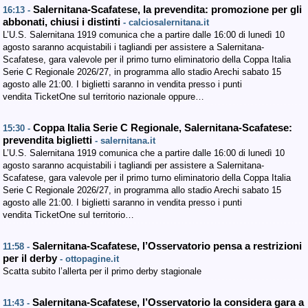
Salernitana-Scafatese, la prevendita: promozione per gli
16:13 -
abbonati, chiusi i distinti
- calciosalernitana.it
L’U.S. Salernitana 1919 comunica che a partire dalle 16:00 di lunedì 10
agosto saranno acquistabili i tagliandi per assistere a Salernitana-
Scafatese, gara valevole per il primo turno eliminatorio della Coppa Italia
Serie C Regionale 2026/27, in programma allo stadio Arechi sabato 15
agosto alle 21:00. I biglietti saranno in vendita presso i punti
vendita TicketOne sul territorio nazionale oppure…
Coppa Italia Serie C Regionale, Salernitana-Scafatese:
15:30 -
prevendita biglietti
- salernitana.it
L’U.S. Salernitana 1919 comunica che a partire dalle 16:00 di lunedì 10
agosto saranno acquistabili i tagliandi per assistere a Salernitana-
Scafatese, gara valevole per il primo turno eliminatorio della Coppa Italia
Serie C Regionale 2026/27, in programma allo stadio Arechi sabato 15
agosto alle 21:00. I biglietti saranno in vendita presso i punti
vendita TicketOne sul territorio…
Salernitana-Scafatese, l’Osservatorio pensa a restrizioni
11:58 -
per il derby
- ottopagine.it
Scatta subito l’allerta per il primo derby stagionale
Salernitana-Scafatese, l’Osservatorio la considera gara a
11:43 -