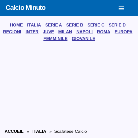
Calcio Minuto
HOME
ITALIA
SERIE A
SERIE B
SERIE C
SERIE D
REGIONI
INTER
JUVE
MILAN
NAPOLI
ROMA
EUROPA
FEMMINILE
GIOVANILE
ACCUEIL
»
ITALIA
» Scafatese Calcio