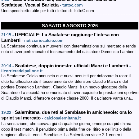
Scafatese, Voca al Barletta
- tuttoc.com
Uno specchietto utile per tutti i lettori di TuttoC.com.
SABATO 8 AGOSTO 2026
UFFICIALE: La Scafatese raggiunge l’intesa con
21:15 -
Lamberti
- notiziariocalcio.com
La Scafatese continua a muoversi con determinazione sul mercato e rende
noto di aver perfezionato il tesseramento del calciatore Domenico Lamberti.
Scafatese, doppio innesto: ufficiali Manzi e Lamberti
20:14 -
-
ilcorrieredelpallone.it
La Scafatese Calcio annuncia due nuovi acquisti per rinforzare la rosa: il
club ha ufficializzato il tesseramento del difensore Claudio Manzi e del
portiere Domenico Lamberti. Claudio Manzi è un nuovo giocatore della
Scafatese La società ha comunicato di aver acquisito le prestazioni sportive
di Claudio Manzi, difensore centrale classe 2000. Il calciatore vanta una…
Salernitana, due reti al Sambiase in amichevole: ora lo
19:22 -
sprint sul mercato
- calciosalernitana.it
La sensazione, che covava già da qualche giorno, emerge ora più chiara
dopo il test match, il penultimo prima della fine del ritiro e dell’inizio della
stagione ufficiali, con il Sambiase. La Salernitana vince 2-1 contro i