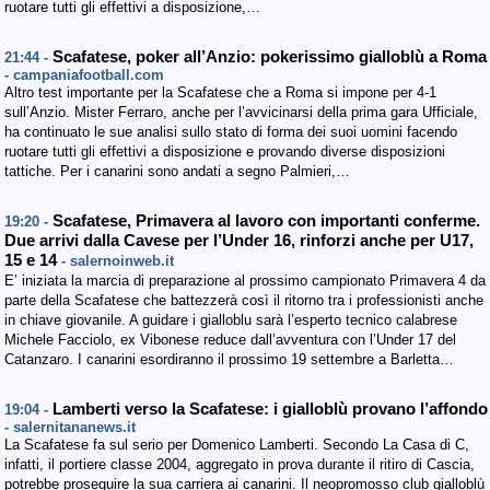
ruotare tutti gli effettivi a disposizione,…
Scafatese, poker all’Anzio: pokerissimo gialloblù a Roma
21:44 -
- campaniafootball.com
Altro test importante per la Scafatese che a Roma si impone per 4-1
sull’Anzio. Mister Ferraro, anche per l’avvicinarsi della prima gara Ufficiale,
ha continuato le sue analisi sullo stato di forma dei suoi uomini facendo
ruotare tutti gli effettivi a disposizione e provando diverse disposizioni
tattiche. Per i canarini sono andati a segno Palmieri,…
Scafatese, Primavera al lavoro con importanti conferme.
19:20 -
Due arrivi dalla Cavese per l’Under 16, rinforzi anche per U17,
15 e 14
- salernoinweb.it
E’ iniziata la marcia di preparazione al prossimo campionato Primavera 4 da
parte della Scafatese che battezzerà così il ritorno tra i professionisti anche
in chiave giovanile. A guidare i gialloblu sarà l’esperto tecnico calabrese
Michele Facciolo, ex Vibonese reduce dall’avventura con l’Under 17 del
Catanzaro. I canarini esordiranno il prossimo 19 settembre a Barletta…
Lamberti verso la Scafatese: i gialloblù provano l’affondo
19:04 -
- salernitananews.it
La Scafatese fa sul serio per Domenico Lamberti. Secondo La Casa di C,
infatti, il portiere classe 2004, aggregato in prova durante il ritiro di Cascia,
potrebbe proseguire la sua carriera ai canarini. Il neopromosso club gialloblù