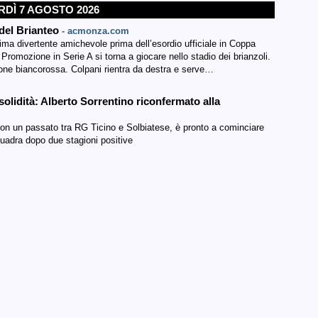
DÌ 7 AGOSTO 2026
del Brianteo
- acmonza.com
tima divertente amichevole prima dell’esordio ufficiale in Coppa
 Promozione in Serie A si torna a giocare nello stadio dei brianzoli.
one biancorossa. Colpani rientra da destra e serve…
olidità: Alberto Sorrentino riconfermato alla
e con un passato tra RG Ticino e Solbiatese, è pronto a cominciare
uadra dopo due stagioni positive