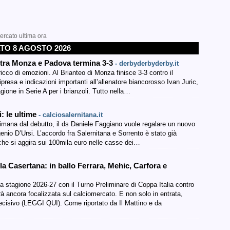
mercato ultima ora
TO 8 AGOSTO 2026
e tra Monza e Padova termina 3-3
- derbyderbyderby.it
icco di emozioni. Al Brianteo di Monza finisce 3-3 contro il
presa e indicazioni importanti all’allenatore biancorosso Ivan Juric,
agione in Serie A per i brianzoli. Tutto nella…
i: le ultime
- calciosalernitana.it
ttimana dal debutto, il ds Daniele Faggiano vuole regalare un nuovo
nio D’Ursi. L’accordo fra Salernitana e Sorrento è stato già
a che si aggira sui 100mila euro nelle casse dei…
a Casertana: in ballo Ferrara, Mehic, Carfora e
la stagione 2026-27 con il Turno Preliminare di Coppa Italia contro
rà ancora focalizzata sul calciomercato. E non solo in entrata,
ecisivo (LEGGI QUI). Come riportato da Il Mattino e da