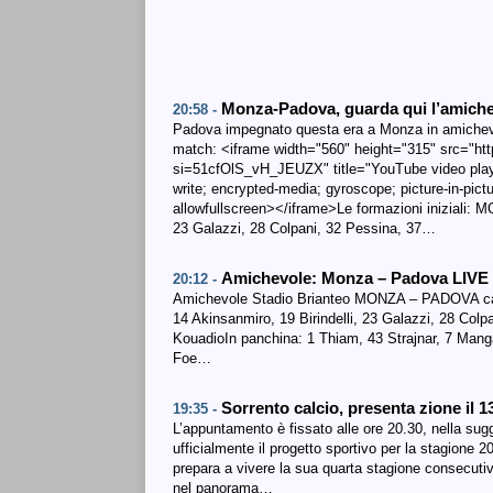
Monza-Padova, guarda qui l’amichev
20:58 -
Padova impegnato questa era a Monza in amichevole 
match: <iframe width="560" height="315" src="
si=51cfOlS_vH_JEUZX" title="YouTube video playe
write; encrypted-media; gyroscope; picture-in-pictu
allowfullscreen></iframe>Le formazioni iniziali: M
23 Galazzi, 28 Colpani, 32 Pessina, 37…
Amichevole: Monza – Padova LIVE
20:12 -
Amichevole Stadio Brianteo MONZA – PADOVA calci
14 Akinsanmiro, 19 Birindelli, 23 Galazzi, 28 Col
KouadioIn panchina: 1 Thiam, 43 Strajnar, 7 Mang
Foe…
Sorrento calcio, presenta zione il 
19:35 -
L’appuntamento è fissato alle ore 20.30, nella sugg
ufficialmente il progetto sportivo per la stagione 2
prepara a vivere la sua quarta stagione consecuti
nel panorama…