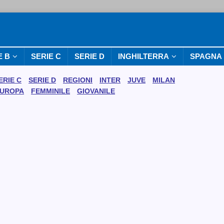
E B
SERIE C
SERIE D
INGHILTERRA
SPAGNA
ERIE C
SERIE D
REGIONI
INTER
JUVE
MILAN
UROPA
FEMMINILE
GIOVANILE