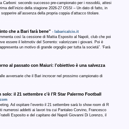
 a Carboni: secondo successo pre-campionato per i rossoblù, attesi
ima dell’inizio della stagione 2026-27 OSSI – Un dato di fatto, in
opperire all’assenza della propria coppia d’attacco titolare.
into che a Bari farà bene”
- labaricalcio.it
ommenta così la cessione di Mattia Esposito al Napoli, club che poi
deve essere il leitmotiv del Sorrento: valorizzare i giovani. Poi è
rappresenta un motivo di grande orgoglio per tutta la società”. ‘Farà
orno al passato con Maiuri: l’obiettivo è una salvezza
alle avversarie che il Bari incrocer nel prossimo campionato di
 solo: il 21 settembre c’è l’R Star Palermo Football
.com
ting. Ad ospitare l’evento il 21 settembre sarà lo show room di R
 numerosi addetti ai lavori tra cui Pantaleo Corvino, Francesco
 Fratelli Esposito e del capitano del Napoli Giovanni Di Lorenzo, il