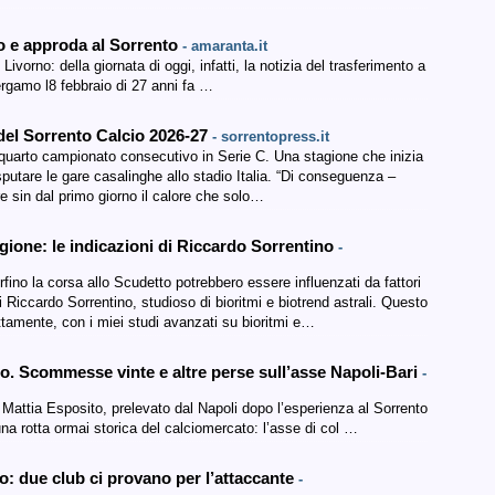
rno e approda al Sorrento
- amaranta.it
ivorno: della giornata di oggi, infatti, la notizia del trasferimento a
Bergamo l8 febbraio di 27 anni fa …
 del Sorrento Calcio 2026-27
- sorrentopress.it
o quarto campionato consecutivo in Serie C. Una stagione che inizia
putare le gare casalinghe allo stadio Italia. “Di conseguenza –
e sin dal primo giorno il calore che solo…
tagione: le indicazioni di Riccardo Sorrentino
-
rfino la corsa allo Scudetto potrebbero essere influenzati da fattori
 Riccardo Sorrentino, studioso di bioritmi e biotrend astrali. Questo
ttamente, con i miei studi avanzati su bioritmi e…
. Scommesse vinte e altre perse sull’asse Napoli-Bari
-
ta Mattia Esposito, prelevato dal Napoli dopo l’esperienza al Sorrento
su una rotta ormai storica del calciomercato: l’asse di col …
o: due club ci provano per l’attaccante
-