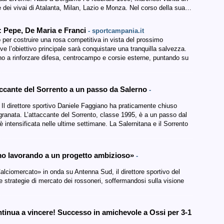
te dei vivai di Atalanta, Milan, Lazio e Monza. Nel corso della sua…
zi: Pepe, De Maria e Franci
- sportcampania.it
 per costruire una rosa competitiva in vista del prossimo
 l’obiettivo principale sarà conquistare una tranquilla salvezza.
nno a rinforzare difesa, centrocampo e corsie esterne, puntando su
taccante del Sorrento a un passo da Salerno
-
. Il direttore sportivo Daniele Faggiano ha praticamente chiuso
granata. L’attaccante del Sorrento, classe 1995, è a un passo dal
è intensificata nelle ultime settimane. La Salernitana e il Sorrento
amo lavorando a un progetto ambizioso»
-
alciomercato» in onda su Antenna Sud, il direttore sportivo del
e strategie di mercato dei rossoneri, soffermandosi sulla visione
tinua a vincere! Successo in amichevole a Ossi per 3-1