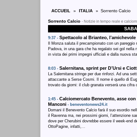
ACCUEIL
»
ITALIA
» Sorrento Calcio
Sorrento Calcio
- Notizie in tempo reale e calcio
SABA
Spettacolo al Brianteo, l’amichevol
9:37 -
Il Monza saluta il precampionato con un pareggio r
Padova, in una gara che ha regalato sei gol nella ri
in vista dei primi impegni ufficiali e dalla nuova st
Salernitana, sprint per D’Ursi e Ciott
8:03 -
La Salernitana stringe per due rinforzi. Ad una se
attaccante a Serse Cosmi. Il nome è quello di Euge
trovato da giorni: il club granata verserà una cifr
Calciomercato Benevento, asse con l
1:45 -
Manconi
- beneventonews24.it
Domani il Benevento Calcio farà il suo esordio nel
il Ravenna ma, nei prossimi giorni, l’attenzione sa
dove per Cherubini dovrebbe essere il week-end d
OttoPagine, infatti,…