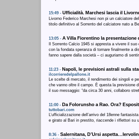
Ufficialità. Marchesi lascia il Livo
15:49 -
Livorno Federico Marchesi non pi un calciatore del L
titolo definitivo al Sorrento del calciatore nato a 
A Villa Fiorentino la presentazione
13:05 -
Il Sorrento Calcio 1945 si appresta a vivere il su
con la fondata speranza di tornare finalmente a dis
fanno sapere dalla società – ci auguriamo di sentir
Napoli, le previsioni astrali sulla s
11:23 -
ilcorrieredelpallone.it
Le scelte di mercato, il rendimento dei singoli e pe
che vanno oltre il campo. È questa la previsione di
il suo messaggio: “da circa 30 anni, collaboro stre
Da Folorunsho a Rao. Ora? Esposito
11:00 -
tuttobari.com
L’ufficializzazione dell’arrivo del 18enne fantasis
e girato al Bari in prestito, riaccende i riflettori 
Salernitana, D’Ursi aspetta…Iervolin
8:36 -