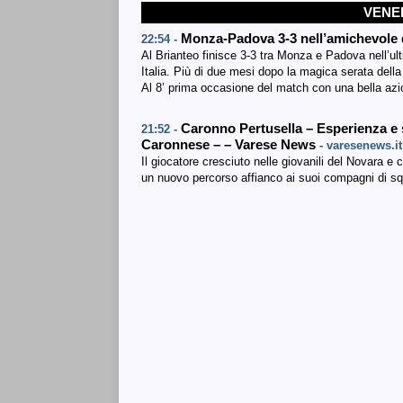
VENER
Monza-Padova 3-3 nell’amichevole 
22:54 -
Al Brianteo finisce 3-3 tra Monza e Padova nell’ul
Italia. Più di due mesi dopo la magica serata della
Al 8’ prima occasione del match con una bella azi
Caronno Pertusella – Esperienza e s
21:52 -
Caronnese – – Varese News
- varesenews.it
Il giocatore cresciuto nelle giovanili del Novara 
un nuovo percorso affianco ai suoi compagni di sq