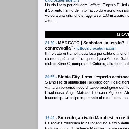
calciosalernitana.it
Un via libera per chiudere l’affare. Eugenio D’Ursi
il Sorrento hanno definito l’accordo e sono viciniss
verserà una cifra che si aggira sui 100mila euro ne
aver…
GIOV
MERCATO | Sabbatani in uscita? Il 
21:30 -
controvoglia”
- tuttocalciocatania.com
Il mercato entra nella sua fase più calda e anche il
elementi più ambiti. Tra questi figura Antonio Sabb
club di Serie C, compreso il Catania, alla ricerca d
Stabia City, firma l’esperto centro
20:55 -
Siamo lieti di annunciare l’accordo con il calciat
vanta un percorso ricco di tappe prestigiose con l
Ercolanese, Angri, Matese, Terracina. Agropoli, Afr
leadership. Un colpo importante che sottolinea anc
Sorrento, arrivato Marchesi in cost
19:42 -
La società rossonera lo ha ingaggiato a titolo defini
titolo definitivo di Federico Marchesi, provenient