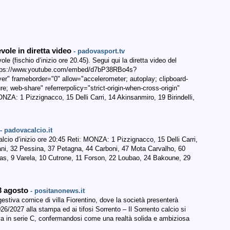
ole in diretta video
- padovasport.tv
(fischio d’inizio ore 20.45). Segui qui la diretta video del
https://www.youtube.com/embed/d7bP38RBo4s?
r" frameborder="0" allow="accelerometer; autoplay; clipboard-
re; web-share" referrerpolicy="strict-origin-when-cross-origin"
ONZA: 1 Pizzignacco, 15 Delli Carri, 14 Akinsanmiro, 19 Birindelli,
- padovacalcio.it
o d’inizio ore 20:45 Reti: MONZA: 1 Pizzignacco, 15 Delli Carri,
pani, 32 Pessina, 37 Petagna, 44 Carboni, 47 Mota Carvalho, 60
as, 9 Varela, 10 Cutrone, 11 Forson, 22 Loubao, 24 Bakoune, 29
13 agosto
- positanonews.it
estiva cornice di villa Fiorentino, dove la società presenterà
026/2027 alla stampa ed ai tifosi Sorrento – Il Sorrento calcio si
va in serie C, confermandosi come una realtà solida e ambiziosa