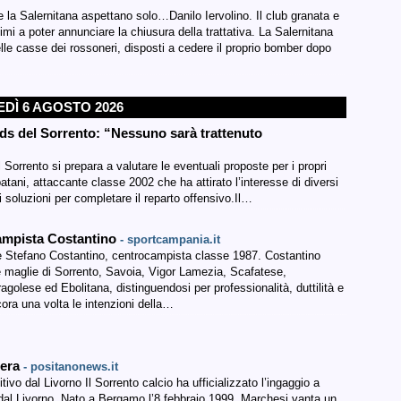
 e la Salernitana aspettano solo…Danilo Iervolino. Il club granata e
imi a poter annunciare la chiusura della trattativa. La Salernitana
lle casse dei rossoneri, disposti a cedere il proprio bomber dopo
EDÌ 6 AGOSTO 2026
ds del Sorrento: “Nessuno sarà trattenuto
 Sorrento si prepara a valutare le eventuali proposte per i propri
atani, attaccante classe 2002 che ha attirato l’interesse di diversi
i soluzioni per completare il reparto offensivo.Il…
campista Costantino
- sportcampania.it
ore Stefano Costantino, centrocampista classe 1987. Costantino
e maglie di Sorrento, Savoia, Vigor Lamezia, Scafatese,
agolese ed Ebolitana, distinguendosi per professionalità, duttilità e
ora una volta le intenzioni della…
iera
- positanonews.it
tivo dal Livorno Il Sorrento calcio ha ufficializzato l’ingaggio a
e dal Livorno. Nato a Bergamo l’8 febbraio 1999, Marchesi vanta un