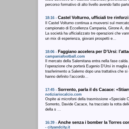
percorso formativo di alto livello avendo fatto par
Castel Volturno, ufficiali tre rinfor
18:16 -
Il Castel Volturno continua a muoversi sul mercato
campionato di Eccellenza Campania, Girone A, dove
La società ha ufficializzato tre operazioni che va
un mix di esperienza, giovani prospetti e…
Faggiano accelera per D’Ursi: l’at
18:06 -
campaniafootball.com
Il mercato della Salernitana entra nella fase calda
l’operazione che porterà Eugenio D’Ursi in maglia 
trasferimento a Salerno dopo una trattativa che si 
hanno definito l’accordo…
Sorrento, parla il ds Cacace: «Sti
17:45 -
notiziariocalcio.com
Ospite ai microfoni della trasmissione «Speciale C
Sorrento, Davide Cacace, ha tracciato la rotta dell
della s …
Anche senza i bomber la Torres con
16:39 -
- cityandcity.it