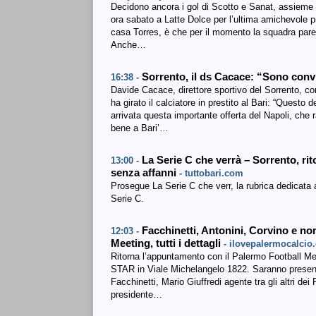
Decidono ancora i gol di Scotto e Sanat, assieme
ora sabato a Latte Dolce per l’ultima amichevole pr
casa Torres, è che per il momento la squadra pare s
Anche…
Sorrento, il ds Cacace: “Sono conv
16:38 -
Davide Cacace, direttore sportivo del Sorrento, c
ha girato il calciatore in prestito al Bari: “Questo 
arrivata questa importante offerta del Napoli, che 
bene a Bari’…
La Serie C che verrà – Sorrento, rit
13:00 -
senza affanni
- tuttobari.com
Prosegue La Serie C che verr, la rubrica dedicata 
Serie C.
Facchinetti, Antonini, Corvino e non
12:03 -
Meeting, tutti i dettagli
- ilovepalermocalcio
Ritorna l’appuntamento con il Palermo Football Mee
STAR in Viale Michelangelo 1822. Saranno presenti
Facchinetti, Mario Giuffredi agente tra gli altri dei
presidente…