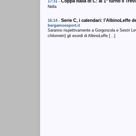
Coppa Italia di C: al 1° turno il Tre
17:31 -
Nella
Serie C, i calendari: l’AlbinoLeffe
16:14 -
bergamoesport.it
Saranno rispettivamente a Gorgonzola e Sestri Le
chilometri) gli esordi di AlbinoLeffe […]