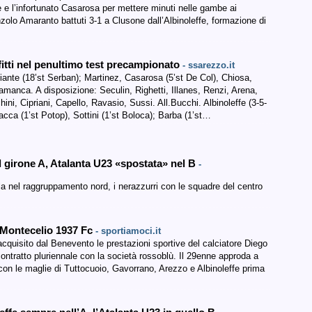
 e l’infortunato Casarosa per mettere minuti nelle gambe ai
zolo Amaranto battuti 3-1 a Clusone dall’Albinoleffe, formazione di
itti nel penultimo test precampionato
- ssarezzo.it
e (18’st Serban); Martinez, Casarosa (5’st De Col), Chiosa,
amanca. A disposizione: Seculin, Righetti, Illanes, Renzi, Arena,
schini, Cipriani, Capello, Ravasio, Sussi. All.Bucchi. Albinoleffe (3-5-
Sciacca (1’st Potop), Sottini (1’st Boloca); Barba (1’st…
l girone A, Atalanta U23 «spostata» nel B
-
la nel raggruppamento nord, i nerazzurri con le squadre del centro
a Montecelio 1937 Fc
- sportiamoci.it
quisito dal Benevento le prestazioni sportive del calciatore Diego
contratto pluriennale con la società rossoblù. Il 29enne approda a
on le maglie di Tuttocuoio, Gavorrano, Arezzo e Albinoleffe prima