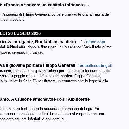
i: «Pronto a scrivere un capitolo intrigante»
-
on l’ingaggio di Filippo Generali, portiere che veste ora la maglia del
a dalla società.
DÌ 28 LUGLIO 2026
rienza intrigante, Bonfanti mi ha detto…”
- tuttoc.com
dell’AlbinoLeffe, dopo la firma per il club seriano: “Sarà il mio primo
nuova, diversa, intrigante.
iva il giovane portiere Filippo Generali
- footballscouting.it
nzione, puntando su giovani talenti per costruire le fondamenta del
zzato l’ingaggio a titolo definitivo del portiere Filippo Generali,
o militante in Serie D) per firmare un contratto che lo legherà alla
anto. A Clusone amichevole con l’Albinoleffe
-
. Domani altro test contro la squadra bergamasca di Lega Pro
 Rovetta con una doppia seduta. La mattinata si è aperta con una
dedicato agli arti inferiori. A chiudere la…