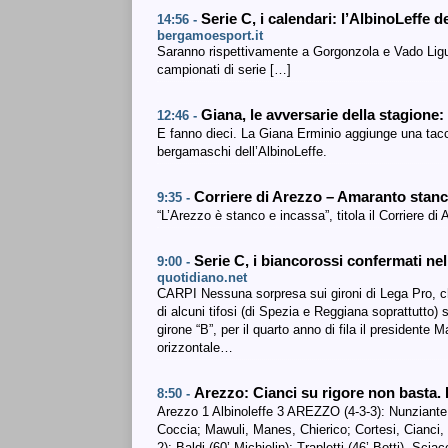
Serie C, i calendari: l’AlbinoLeffe
14:56 -
bergamoesport.it
Saranno rispettivamente a Gorgonzola e Vado Ligur
campionati di serie […]
Giana, le avversarie della stagione:
12:46 -
E fanno dieci. La Giana Erminio aggiunge una tacca
bergamaschi dell’AlbinoLeffe.
Corriere di Arezzo – Amaranto stanch
9:35 -
“L’Arezzo è stanco e incassa”, titola il Corriere di 
Serie C, i biancorossi confermati ne
9:00 -
quotidiano.net
CARPI Nessuna sorpresa sui gironi di Lega Pro, ch
di alcuni tifosi (di Spezia e Reggiana soprattutto)
girone “B”, per il quarto anno di fila il presidente 
orizzontale…
Arezzo: Cianci su rigore non basta. 
8:50 -
Arezzo 1 Albinoleffe 3 AREZZO (4-3-3): Nunziante
Coccia; Mawuli, Manes, Chierico; Cortesi, Cianci
2): Baldi (60’ Michielin); Trapletti (46’ Botti), Scia