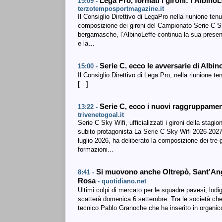
Lega Pro, formati i gironi: l’Albino
15:09 -
terzotemposportmagazine.it
Il Consiglio Direttivo di LegaPro nella riunione ten
composizione dei gironi del Campionato Serie C Sk
bergamasche, l’AlbinoLeffe continua la sua prese
e la…
Serie C, ecco le avversarie di Albin
15:00 -
Il Consiglio Direttivo di Lega Pro, nella riunione t
[…]
Serie C, ecco i nuovi raggruppamen
13:22 -
trivenetogoal.it
Serie C Sky Wifi, ufficializzati i gironi della stag
subito protagonista La Serie C Sky Wifi 2026-2027 p
luglio 2026, ha deliberato la composizione dei tre
formazioni…
Si muovono anche Oltrepò, Sant’Ang
8:41 -
Rosa
- quotidiano.net
Ultimi colpi di mercato per le squadre pavesi, lod
scatterà domenica 6 settembre. Tra le società ch
tecnico Pablo Granoche che ha inserito in organico