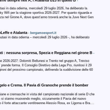
Leffe sempre nell’A, l’Atalanta U23 in quello B
-
utasi in data odierna, mercoledì 29 luglio 2026, ha deliberato la
y Wifi per la stagione sportiva 2026-2027. Per quanto riguarda e
nza nel Girone A, dove quest’anno troverà anche la Juve Next Gen
oLeffe e Atalanta
- bergamoesport.it
enutasi in data odierna – mercoledì 29 luglio 2026 -, ha deliberato
ti : nessuna sorpresa, Spezia e Reggiana nel girone B
-
ione 2026-2027: Dolomiti Bellunesi e Trento nel gruppo A, Treviso
rende forma. Il Consiglio Direttivo della Lega Pro, riunitosi il 29
 gironi del prossimo campionato, definendo la suddivisione delle 60
elo e Crema. Il Pavia di Granoche prende il bomber
igiane e cremasche in vista del campionato nazionale di serie D che
e si stanno muovendo meglio, sicuramente il Pavia del nuovo
 il forte attaccante ventitreenne Alessio Rosa, ex Ligorna e Bra.…