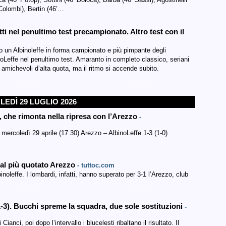
 Colombi), Bertin (46’…
ti nel penultimo test precampionato. Altro test con il
 un Albinoleffe in forma campionato e più pimpante degli
noLeffe nel penultimo test. Amaranto in completo classico, seriani
e amichevoli d’alta quota, ma il ritmo si accende subito.
EDÌ 29 LUGLIO 2026
, che rimonta nella ripresa con l’Arezzo
-
mercoledì 29 aprile (17.30) Arezzo – AlbinoLeffe 1-3 (1-0)
e al più quotato Arezzo
- tuttoc.com
noleffe. I lombardi, infatti, hanno superato per 3-1 l’Arezzo, club
1-3). Bucchi spreme la squadra, due sole sostituzioni
-
anci, poi dopo l’intervallo i blucelesti ribaltano il risultato. Il