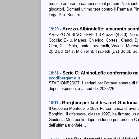
tecnico amaranto cambia solo il portiere Nunziante
giocatori. Domani ultimo test contro il Parma a Pin
Lega Pro. Bucchi…
Arezzo-Albinoleffe: amaranto sconf
19:29 -
AREZZO-ALBINOLEFFE 1-3 Arezzo (4-3-3): Nunziant
Coccia; Eklu, Manes, Chierico; Cortesi, Cianci, Dj
Cerri, Gilli, Sala, Ionita, Tavernelli, Viviani, More
2): Baldi (14’st Michielin); Trapletti (1’st Botti), 
Serie C: AlbinoLeffe confermato ne
18:31 -
ecodibergamo.it
STAGIONE26/27. I seriani per l’ottava annata di fi
dopo l’esperienza al sud del 2025/26.
Borghini per la difesa del Guidoni
16:11 -
Il Guidonia Montecelio 1937 Fc comunica di aver ac
Borghini. Il difensore, classe 1997, ha firmato un 
Guidonia Montecelio dopo un lungo percorso in C c
dell’ultima trionfale…