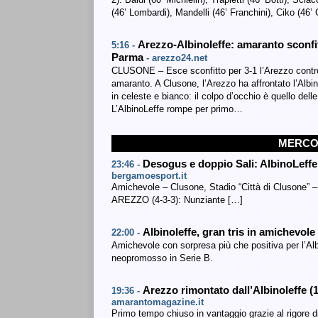
(46’ Lombardi), Mandelli (46’ Franchini), Ciko (46’
Arezzo-Albinoleffe: amaranto sconfit
5:16 -
Parma
- arezzo24.net
CLUSONE – Esce sconfitto per 3-1 l’Arezzo contro
amaranto. A Clusone, l’Arezzo ha affrontato l’Albi
in celeste e bianco: il colpo d’occhio è quello dell
L’AlbinoLeffe rompe per primo…
MERCOL
Desogus e doppio Sali: AlbinoLeffe
23:46 -
bergamoesport.it
Amichevole – Clusone, Stadio “Città di Clusone” – 
AREZZO (4-3-3): Nunziante […]
Albinoleffe, gran tris in amichevol
22:00 -
Amichevole con sorpresa più che positiva per l’Albi
neopromosso in Serie B.
Arezzo rimontato dall’Albinoleffe (
19:36 -
amarantomagazine.it
Primo tempo chiuso in vantaggio grazie al rigore di Ci