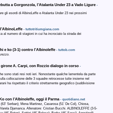
 debutta a Gorgonzola, l’Atalanta Under 23 a Vado Ligure
-
e gli esordi di AlbinoLeffe e Atalanta Under 23 nei prossimi
 l’AlbinoLeffe
- tuttotritiumgiana.com
 al numero di stagioni in cui ha incrociato la strada dei
i e ko (3-1) contro l’Albinoleffe
- tuttob.com
Arezzo.
l girone A. Carpi, con Rozzio dialogo in corso
-
e sono stati resi noti ieri. Nonostante qualche lamentela da parte
 sulla collocazione delle 3 squadre retrocesse tutte insieme nel
Marani ha rispettato il criterio strettamente geografico (suddivisione
Ko con l’Albinoleffe, oggi il Parma
- quotidiano.net
 (63’ Serban); Mena Martinez, Casarosa (51’ De Col), Chiosa,
, Varela Djamanca. Allenatore: Cristian Bucchi. ALBINOLEFFE (3-5-
cca (46’ Potop), Sottini (46’ Boloca); Barba (46’ Sassi), Agostinelli