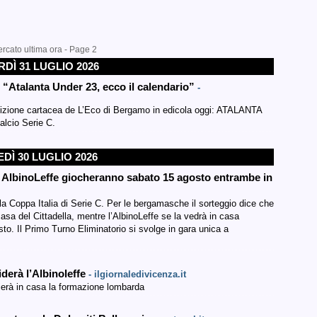
ercato ultima ora - Page 2
DÌ 31 LUGLIO 2026
Atalanta Under 23, ecco il calendario”
-
’edizione cartacea de L’Eco di Bergamo in edicola oggi: ATALANTA
alcio Serie C.
DÌ 30 LUGLIO 2026
 e AlbinoLeffe giocheranno sabato 15 agosto entrambe in
la Coppa Italia di Serie C. Per le bergamasche il sorteggio dice che
asa del Cittadella, mentre l’AlbinoLeffe se la vedrà in casa
o. Il Primo Turno Eliminatorio si svolge in gara unica a
iderà l’Albinoleffe
- ilgiornaledivicenza.it
lierà in casa la formazione lombarda