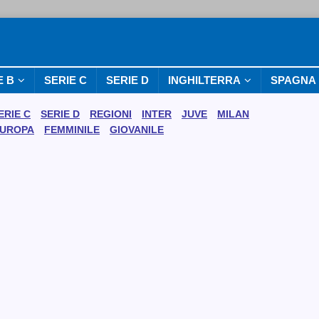
E B
SERIE C
SERIE D
INGHILTERRA
SPAGNA
ERIE C
SERIE D
REGIONI
INTER
JUVE
MILAN
UROPA
FEMMINILE
GIOVANILE