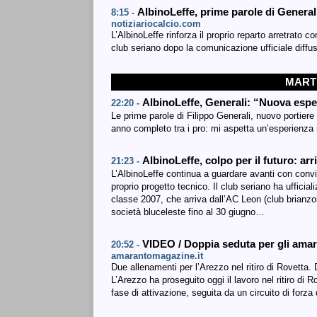
AlbinoLeffe, prime parole di General
8:15 -
notiziariocalcio.com
L’AlbinoLeffe rinforza il proprio reparto arretrato c
club seriano dopo la comunicazione ufficiale diffus
MARTE
AlbinoLeffe, Generali: “Nuova espe
22:20 -
Le prime parole di Filippo Generali, nuovo portiere 
anno completo tra i pro: mi aspetta un’esperienza 
AlbinoLeffe, colpo per il futuro: arr
21:23 -
L’AlbinoLeffe continua a guardare avanti con convi
proprio progetto tecnico. Il club seriano ha ufficiali
classe 2007, che arriva dall’AC Leon (club brianzol
società bluceleste fino al 30 giugno…
VIDEO / Doppia seduta per gli amar
20:52 -
amarantomagazine.it
Due allenamenti per l’Arezzo nel ritiro di Rovetta
L’Arezzo ha proseguito oggi il lavoro nel ritiro di
fase di attivazione, seguita da un circuito di forza 