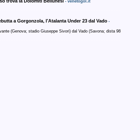
viso trova la Dolomiti Bellunesi
- venetogol.it
 debutta a Gorgonzola, l’Atalanta Under 23 dal Vado
-
vante (Genova; stadio Giuseppe Sivori) dal Vado (Savona; dista 98