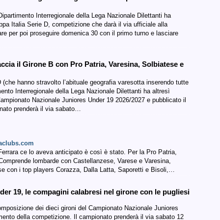
l Dipartimento Interregionale della Lega Nazionale Dilettanti ha
 Italia Serie D, competizione che darà il via ufficiale alla
re per poi proseguire domenica 30 con il primo turno e lasciare
ccia il Girone B con Pro Patria, Varesina, Solbiatese e
D (che hanno stravolto l’abituale geografia varesotta inserendo tutte
mento Interregionale della Lega Nazionale Dilettanti ha altresì
l Campionato Nazionale Juniores Under 19 2026/2027 e pubblicato il
onato prenderà il via sabato…
iaclubs.com
Ferrara ce lo aveva anticipato è così è stato. Per la Pro Patria,
ne. Comprende lombarde con Castellanzese, Varese e Varesina,
e con i top players Corazza, Dalla Latta, Saporetti e Bisoli,…
r 19, le compagini calabresi nel girone con le pugliesi
 composizione dei dieci gironi del Campionato Nazionale Juniores
mento della competizione. Il campionato prenderà il via sabato 12