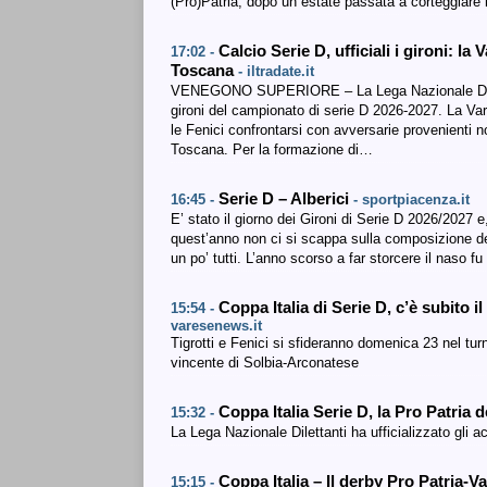
(Pro)Patria, dopo un estate passata a corteggiare
Calcio Serie D, ufficiali i gironi: l
17:02 -
Toscana
- iltradate.it
VENEGONO SUPERIORE – La Lega Nazionale Dilettan
gironi del campionato di serie D 2026-2027. La Va
le Fenici confrontarsi con avversarie provenienti
Toscana. Per la formazione di…
Serie D – Alberici
16:45 -
- sportpiacenza.it
E’ stato il giorno dei Gironi di Serie D 2026/2027
quest’anno non ci si scappa sulla composizione 
un po’ tutti. L’anno scorso a far storcere il naso 
Coppa Italia di Serie D, c’è subito 
15:54 -
varesenews.it
Tigrotti e Fenici si sfideranno domenica 23 nel tur
vincente di Solbia-Arconatese
Coppa Italia Serie D, la Pro Patria 
15:32 -
La Lega Nazionale Dilettanti ha ufficializzato gli a
Coppa Italia – Il derby Pro Patria-V
15:15 -