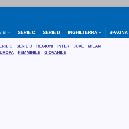
E B
SERIE C
SERIE D
INGHILTERRA
SPAGNA
ERIE C
SERIE D
REGIONI
INTER
JUVE
MILAN
UROPA
FEMMINILE
GIOVANILE