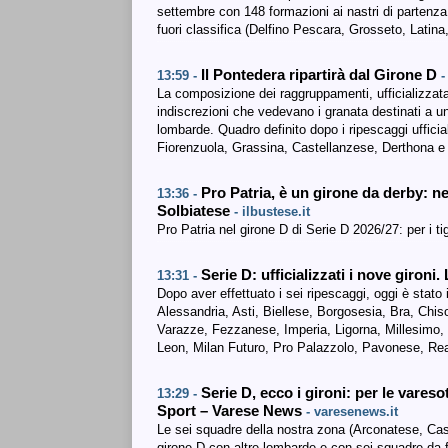
settembre con 148 formazioni ai nastri di partenza
fuori classifica (Delfino Pescara, Grosseto, Lati
Il Pontedera ripartirà dal Girone D
13:59 -
-
La composizione dei raggruppamenti, ufficializzata
indiscrezioni che vedevano i granata destinati a
lombarde. Quadro definito dopo i ripescaggi ufficia
Fiorenzuola, Grassina, Castellanzese, Derthona e
Pro Patria, è un girone da derby: n
13:36 -
Solbiatese
- ilbustese.it
Pro Patria nel girone D di Serie D 2026/27: per i t
Serie D: ufficializzati i nove giron
13:31 -
Dopo aver effettuato i sei ripescaggi, oggi è stato
Alessandria, Asti, Biellese, Borgosesia, Bra, Chi
Varazze, Fezzanese, Imperia, Ligorna, Millesimo
Leon, Milan Futuro, Pro Palazzolo, Pavonese, Re
Serie D, ecco i gironi: per le vare
13:29 -
Sport – Varese News
- varesenews.it
Le sei squadre della nostra zona (Arconatese, Cast
girone D con altre lombarde e con sei squadre da f