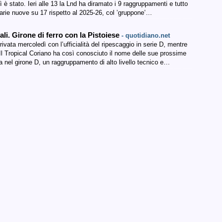
 è stato. Ieri alle 13 la Lnd ha diramato i 9 raggruppamenti e tutto
sarie nuove su 17 rispetto al 2025-26, col ’gruppone’…
ali. Girone di ferro con la Pistoiese
- quotidiano.net
ivata mercoledì con l’ufficialità del ripescaggio in serie D, mentre
 Il Tropical Coriano ha così conosciuto il nome delle sue prossime
ta nel girone D, un raggruppamento di alto livello tecnico e…