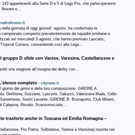
: 143 appartenenti alla Serie D e 5 di Lega Pro, che parteciperanno
na, Novara e…
 radiobruno.it
 nella giornata di oggi giovedì agosto, ha confermato le
 un campionato composto prevalentemente da squadre emiliane e
lizzati ieri mercoledì 5 agosto, che hanno premiato Lascaris,
 Tropical Coriano, consentendo così alla Lega…
el gruppo D sfide con Varese, Varesina, Castellanzese e
igrotti una stagione all’insegna dei derby con…
i. L’elenco completo
- citynow.it
 il giorno dei gironi e della loro composizione. GIRONE A:
sola, Derthona, Gozzano, Lascaris, Saluzzo, Valenzana Mado, Celle
, Sanremese, Sestri Levante. GIRONE B: Brusaporto, Club Milano,
al Calepina, Rovato, Scanzorosciate,…
sotte trasferte anche in Toscana ed Emilia Romagna –
ellanzese, Pro Patria, Solbiatese, Varese e Varesina) inserite nel
uori regione