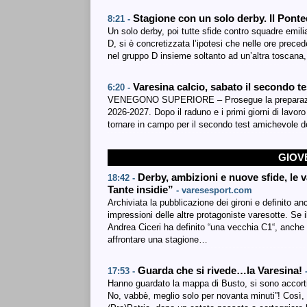
Stagione con un solo derby. Il Pont
8:21 -
Un solo derby, poi tutte sfide contro squadre emili
D, si è concretizzata l’ipotesi che nelle ore prec
nel gruppo D insieme soltanto ad un’altra toscana, 
Varesina calcio, sabato il secondo te
6:20 -
VENEGONO SUPERIORE – Prosegue la preparazione 
2026-2027. Dopo il raduno e i primi giorni di lavoro
tornare in campo per il secondo test amichevole d
GIOV
Derby, ambizioni e nuove sfide, le v
18:42 -
Tante insidie”
- varesesport.com
Archiviata la pubblicazione dei gironi e definito an
impressioni delle altre protagoniste varesotte. S
Andrea Ciceri ha definito “una vecchia C1“, anche
affrontare una stagione…
Guarda che si rivede…la Varesina!
17:53 -
Hanno guardato la mappa di Busto, si sono accorti 
No, vabbè, meglio solo per novanta minuti”! Così, 