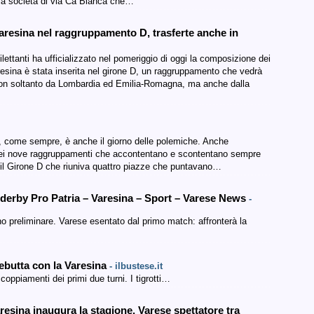
 la società di via Cà Bianca che…
a Varesina nel raggruppamento D, trasferte anche in
ti ha ufficializzato nel pomeriggio di oggi la composizione dei
resina è stata inserita nel girone D, un raggruppamento che vedrà
 non soltanto da Lombardia ed Emilia-Romagna, ma anche dalla
 e, come sempre, è anche il giorno delle polemiche. Anche
dei nove raggruppamenti che accontentano e scontentano sempre
fu il Girone D che riuniva quattro piazze che puntavano…
il derby Pro Patria – Varesina – Sport – Varese News
-
no preliminare. Varese esentato dal primo match: affronterà la
debutta con la Varesina
- ilbustese.it
ccoppiamenti dei primi due turni. I tigrotti…
aresina inaugura la stagione. Varese spettatore tra