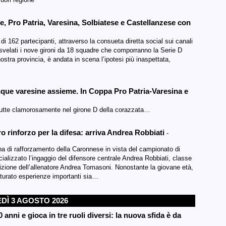
se, Pro Patria, Varesina, Solbiatese e Castellanzese con
 di 162 partecipanti, attraverso la consueta diretta social sui canali
ti svelati i nove gironi da 18 squadre che comporranno la Serie D
ostra provincia, è andata in scena l’ipotesi più inaspettata,
cinque varesine assieme. In Coppa Pro Patria-Varesina e
 tutte clamorosamente nel girone D della corazzata…
o rinforzo per la difesa: arriva Andrea Robbiati
-
rafforzamento della Caronnese in vista del campionato di
ializzato l’ingaggio del difensore centrale Andrea Robbiati, classe
sizione dell’allenatore Andrea Tomasoni. Nonostante la giovane età,
turato esperienze importanti sia…
DÌ 3 AGOSTO 2026
anni e gioca in tre ruoli diversi: la nuova sfida è da