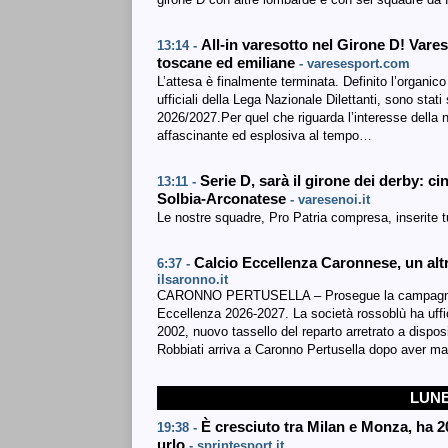
All-in varesotto nel Girone D! Vare
13:14 -
toscane ed emiliane
- varesesport.com
L’attesa è finalmente terminata. Definito l’organico
ufficiali della Lega Nazionale Dilettanti, sono sta
2026/2027.Per quel che riguarda l’interesse della n
affascinante ed esplosiva al tempo…
Serie D, sarà il girone dei derby: 
13:11 -
Solbia-Arconatese
- varesenoi.it
Le nostre squadre, Pro Patria compresa, inserite
Calcio Eccellenza Caronnese, un altr
6:37 -
ilsaronno.it
CARONNO PERTUSELLA – Prosegue la campagna di 
Eccellenza 2026-2027. La società rossoblù ha uffic
2002, nuovo tassello del reparto arretrato a dispo
Robbiati arriva a Caronno Pertusella dopo aver ma
LUNE
È cresciuto tra Milan e Monza, ha 20 
19:38 -
urlo
- sprintesport.it