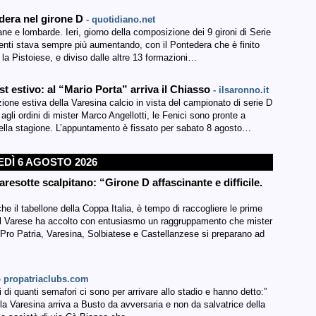
edera nel girone D
- quotidiano.net
ane e lombarde. Ieri, giorno della composizione dei 9 gironi di Serie
edenti stava sempre più aumentando, con il Pontedera che è finito
la Pistoiese, e diviso dalle altre 13 formazioni…
st estivo: al “Mario Porta” arriva il Chiasso
- ilsaronno.it
estiva della Varesina calcio in vista del campionato di serie D
 agli ordini di mister Marco Angellotti, le Fenici sono pronte a
ella stagione. L’appuntamento è fissato per sabato 8 agosto…
EDÌ 6 AGOSTO 2026
aresotte scalpitano: “Girone D affascinante e difficile.
che il tabellone della Coppa Italia, è tempo di raccogliere le prime
e il Varese ha accolto con entusiasmo un raggruppamento che mister
 Pro Patria, Varesina, Solbiatese e Castellanzese si preparano ad
- propatriaclubs.com
di quanti semafori ci sono per arrivare allo stadio e hanno detto:”
la Varesina arriva a Busto da avversaria e non da salvatrice della