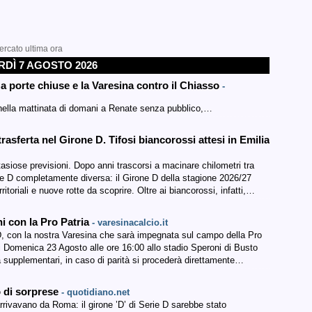
ercato ultima ora
DÌ 7 AGOSTO 2026
a porte chiuse e la Varesina contro il Chiasso
-
nella mattinata di domani a Renate senza pubblico,…
rasferta nel Girone D. Tifosi biancorossi attesi in Emilia
ntasiose previsioni. Dopo anni trascorsi a macinare chilometri tra
rie D completamente diversa: il Girone D della stagione 2026/27
rritoriali e nuove rotte da scoprire. Oltre ai biancorossi, infatti,…
ni con la Pro Patria
- varesinacalcio.it
e D, con la nostra Varesina che sarà impegnata sul campo della Pro
di Domenica 23 Agosto alle ore 16:00 allo stadio Speroni di Busto
a supplementari, in caso di parità si procederà direttamente…
o di sorprese
- quotidiano.net
rrivavano da Roma: il girone ’D’ di Serie D sarebbe stato