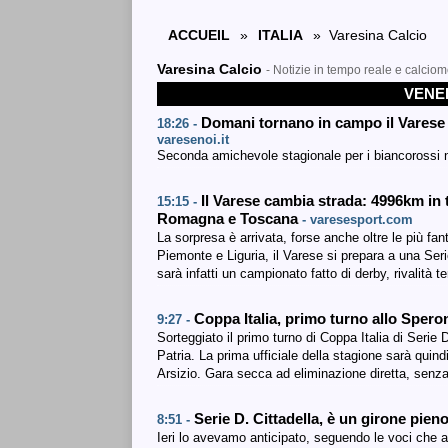
ACCUEIL
»
ITALIA
» Varesina Calcio
Varesina Calcio
- Notizie in tempo reale e calciom
VENER
Domani tornano in campo il Varese 
18:26 -
varesenoi.it
Seconda amichevole stagionale per i biancorossi 
Il Varese cambia strada: 4996km in t
15:15 -
Romagna e Toscana
- varesesport.com
La sorpresa è arrivata, forse anche oltre le più fa
Piemonte e Liguria, il Varese si prepara a una Se
sarà infatti un campionato fatto di derby, rivalità te
Coppa Italia, primo turno allo Spero
9:27 -
Sorteggiato il primo turno di Coppa Italia di Seri
Patria. La prima ufficiale della stagione sarà quin
Arsizio. Gara secca ad eliminazione diretta, senz
Serie D. Cittadella, è un girone pien
8:51 -
Ieri lo avevamo anticipato, seguendo le voci che a