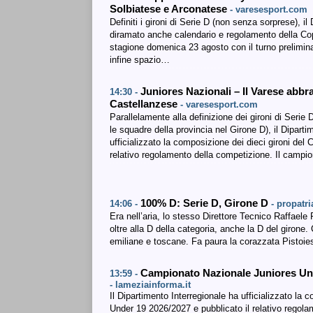
Solbiatese e Arconatese
- varesesport.com
Definiti i gironi di Serie D (non senza sorprese), i
diramato anche calendario e regolamento della Coppa
stagione domenica 23 agosto con il turno prelimina
infine spazio…
Juniores Nazionali – Il Varese abbra
14:30 -
Castellanzese
- varesesport.com
Parallelamente alla definizione dei gironi di Serie 
le squadre della provincia nel Girone D), il Diparti
ufficializzato la composizione dei dieci gironi de
relativo regolamento della competizione. Il campi
100% D: Serie D, Girone D
14:06 -
- propatr
Era nell’aria, lo stesso Direttore Tecnico Raffaele 
oltre alla D della categoria, anche la D del giro
emiliane e toscane. Fa paura la corazzata Pistoies
Campionato Nazionale Juniores Unde
13:59 -
- lameziainforma.it
Il Dipartimento Interregionale ha ufficializzato la
Under 19 2026/2027 e pubblicato il relativo regola