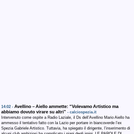
Avellino – Aiello ammette: “Volevamo Artistico ma
14:02 -
abbiamo dovuto virare su altri”
- calciospezia.it
Intervenuto come ospite a Radio Laziale, il Ds dell’Avellino Mario Aiello ha
ammesso il tentativo fatto con la Lazio per portare in biancoverde l’ex
Spezia Gabriele Artistico. Tuttavia, ha spiegato il dirigente, l’inserimento di
alcuni club ambiziosi ha complicato i piani degli irpini. LE PAROLE DI