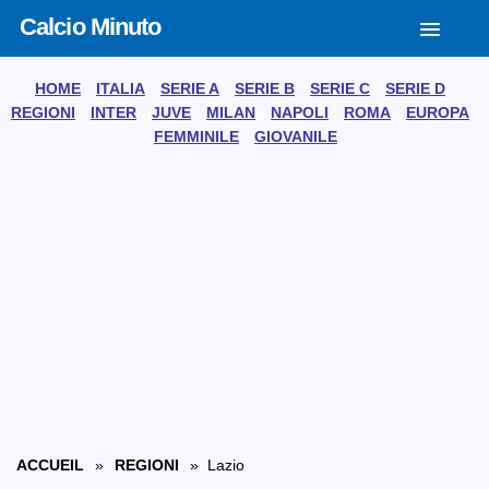
Calcio Minuto
HOME
ITALIA
SERIE A
SERIE B
SERIE C
SERIE D
REGIONI
INTER
JUVE
MILAN
NAPOLI
ROMA
EUROPA
FEMMINILE
GIOVANILE
ACCUEIL
»
REGIONI
» Lazio