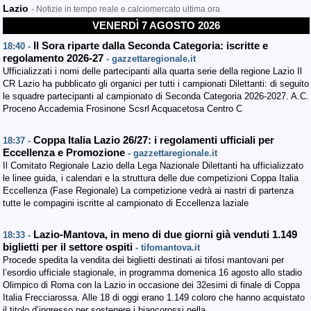
Lazio
- Notizie in tempo reale e calciomercato ultima ora
VENERDÌ 7 AGOSTO 2026
Il Sora riparte dalla Seconda Categoria: iscritte e
18:40 -
regolamento 2026-27
- gazzettaregionale.it
Ufficializzati i nomi delle partecipanti alla quarta serie della regione Lazio Il
CR Lazio ha pubblicato gli organici per tutti i campionati Dilettanti: di seguito
le squadre partecipanti al campionato di Seconda Categoria 2026-2027. A.C.
Proceno Accademia Frosinone Scsrl Acquacetosa Centro C
Coppa Italia Lazio 26/27: i regolamenti ufficiali per
18:37 -
Eccellenza e Promozione
- gazzettaregionale.it
Il Comitato Regionale Lazio della Lega Nazionale Dilettanti ha ufficializzato
le linee guida, i calendari e la struttura delle due competizioni Coppa Italia
Eccellenza (Fase Regionale) La competizione vedrà ai nastri di partenza
tutte le compagini iscritte al campionato di Eccellenza laziale
Lazio-Mantova, in meno di due giorni già venduti 1.149
18:33 -
biglietti per il settore ospiti
- tifomantova.it
Procede spedita la vendita dei biglietti destinati ai tifosi mantovani per
l’esordio ufficiale stagionale, in programma domenica 16 agosto allo stadio
Olimpico di Roma con la Lazio in occasione dei 32esimi di finale di Coppa
Italia Frecciarossa. Alle 18 di oggi erano 1.149 coloro che hanno acquistato
il titolo d’ingresso per sostenere i biancorossi nella…