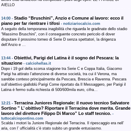
AIELLO
Stadio “Bruschini”, Anzio e Comune al lavoro: ecco il
14:00 -
piano per far rientrare i tifosi
- notiziariocalcio.com
A seguito della temporanea inagibilità che riguarda le gradinate dello stadio
“Massimo Bruschini”, con il conseguente concreto pericolo di dover
disputare il prossimo torneo di Serie D senza spettatori, la dirigenza
dell’Anzio e …
Obiettivi, Parigi del Latina è il sogno del Pescara: la
13:44 -
situazione
- calciohellas.it
Dopo i 19 gol della scorsa stagione tra Serie C e Coppa Italia, Giacomo
Parigi ha attirato l’attenzione di diverse società, tra cui il Verona, ma
sarebbe conteso principalmente da Pescara, Brescia e Ravenna. Pescara
sull’obiettivo gialloblù Parigi Come riportato da Il Messaggero, per Parigi il
Latina è fermo sulla richiesta di 500/600mila euro, cifra…
Terracina Juniores Regionale: il nuovo tecnico Salvatore
12:21 -
Sortino ” L’ obittivo? Riportare il Terracina dove merita. Grande
lavoro del direttore Filippo Di Marco” Lo staff tecnico.
-
tuttocalciopontino.com
Scalda i motori la Juniore Regionale del Terracina. Il ripescaggio era nell’
aria, con l’ ufficialità c’è stato subito un grande entusiasmo.