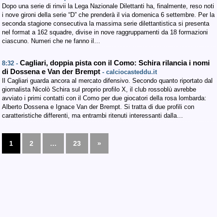
Dopo una serie di rinvii la Lega Nazionale Dilettanti ha, finalmente, reso noti
i nove gironi della serie “D” che prenderà il via domenica 6 settembre. Per la
seconda stagione consecutiva la massima serie dilettantistica si presenta
nel format a 162 squadre, divise in nove raggruppamenti da 18 formazioni
ciascuno. Numeri che ne fanno il…
Cagliari, doppia pista con il Como: Schira rilancia i nomi
8:32 -
di Dossena e Van der Brempt
- calciocasteddu.it
Il Cagliari guarda ancora al mercato difensivo. Secondo quanto riportato dal
giornalista Nicolò Schira sul proprio profilo X, il club rossoblù avrebbe
avviato i primi contatti con il Como per due giocatori della rosa lombarda:
Alberto Dossena e Ignace Van der Brempt. Si tratta di due profili con
caratteristiche differenti, ma entrambi ritenuti interessanti dalla…
1
2
…
23
»