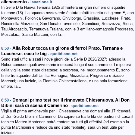
allenamento
- lanazione.it
In Serie D la Nuova Ternana 1925 affronterà un gran numero di squadre
toscane (13). La squadra rossoverde è stata infatti inserita nel girone E, con
Montevarchi, Follonica Gavorrano, Ghiviborgo, Grassina, Lucchese, Prato,
Rondinella Marzocco, San Donato Tavernelle, Scandicci, Seravezza, Siena,
Tau Altopascio, Terranuova Traiana, con le 3 emiliano-romagnole Progresso,
Mezzolara, Sasso Marconi, con la…
Alla Robur tocca un girone di ferro! Prato, Ternana e
8:50 -
Lucchese: ecco le big
- quotidiano.net
Sono stati ufficializzati i nove gironi della Serie D 2026/2027: adesso la
Robur conosce quali avversarie incrocerà lungo il suo cammino. Le ipotesi
della vigilia sono state disattese: a sorpresa, nel raggruppamento E, sono
finite tre squadre dell’Emilia Romagna, Mezzolara, Progresso e Sasso
Marconi; una laziale, la Flaminia Civitacastellana, e una sola formazione
umbra, la…
Domani primo test per il rinnovato Chiesanuova. Al Don
8:50 -
Bibini sarà di scena il Camerino
- quotidiano.net
Vigilia di prima amichevole per il Chiesanuova che domani alle 17 riceverà
al Don Guido Bibini il Camerino. Da capire se tra le fila dei padroni di casa il
tecnico Matteo Monteneri potrà contare su tutti gli effettivi (ad esempio la
punta Marchionni è reduce da uno stato febbrile), sarà un test utile per
iniziare…