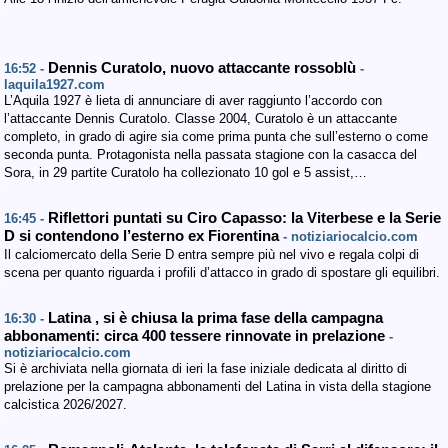
Dennis Curatolo, nuovo attaccante rossoblù
16:52 -
-
laquila1927.com
L’Aquila 1927 è lieta di annunciare di aver raggiunto l’accordo con
l’attaccante Dennis Curatolo. Classe 2004, Curatolo è un attaccante
completo, in grado di agire sia come prima punta che sull’esterno o come
seconda punta. Protagonista nella passata stagione con la casacca del
Sora, in 29 partite Curatolo ha collezionato 10 gol e 5 assist,…
Riflettori puntati su Ciro Capasso: la Viterbese e la Serie
16:45 -
D si contendono l’esterno ex Fiorentina
- notiziariocalcio.com
Il calciomercato della Serie D entra sempre più nel vivo e regala colpi di
scena per quanto riguarda i profili d’attacco in grado di spostare gli equilibri.
Latina , si è chiusa la prima fase della campagna
16:30 -
abbonamenti: circa 400 tessere rinnovate in prelazione
-
notiziariocalcio.com
Si è archiviata nella giornata di ieri la fase iniziale dedicata al diritto di
prelazione per la campagna abbonamenti del Latina in vista della stagione
calcistica 2026/2027.