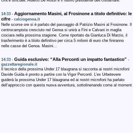
Ora è ufficiale: Alberto De Rossi è il nuovo presidente dell’Ostiamare.
Aggiornamento Masini, al Frosinone a titolo definitivo: le
14:33 -
cifre
- calciogenoa.it
Nelle scorse ore si è parlato del passaggio di Patrizio Masini al Frosinone. Il
centrocampista cresciuto nel Genoa si unirà a Fini e Calvani in maglia
ciociara nella prossima stagione. Come riportato da Gianluca Di Marzio, il
trasferimento è a titolo definitivo per circa 5 milioni di euro che finiranno
nelle casse del Genoa. Masini…
Guida esclusivo: “Alla Perconti un impatto fantastico”
14:33 -
-
gazzettaregionale.it
Il tecnico della prossima Under 17 blaugrana si racconta ai nostri microfoni
Davide Guida è pronto a partire con la Vigor Perconti. L’ex Urbetevere
guiderà la prossima Under 17 blaugrana ed ai nostri microfoni ha parlato
dell’approccio con questa nuova avventura, sottolinenando come al moment