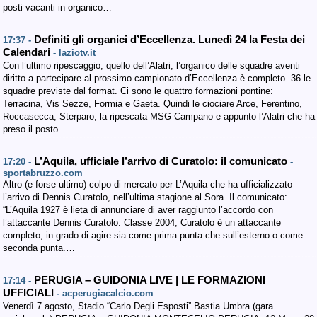
posti vacanti in organico…
Definiti gli organici d’Eccellenza. Lunedì 24 la Festa dei
17:37 -
Calendari
- laziotv.it
Con l’ultimo ripescaggio, quello dell’Alatri, l’organico delle squadre aventi
diritto a partecipare al prossimo campionato d’Eccellenza è completo. 36 le
squadre previste dal format. Ci sono le quattro formazioni pontine:
Terracina, Vis Sezze, Formia e Gaeta. Quindi le ciociare Arce, Ferentino,
Roccasecca, Sterparo, la ripescata MSG Campano e appunto l’Alatri che ha
preso il posto…
L’Aquila, ufficiale l’arrivo di Curatolo: il comunicato
17:20 -
-
sportabruzzo.com
Altro (e forse ultimo) colpo di mercato per L’Aquila che ha ufficializzato
l’arrivo di Dennis Curatolo, nell’ultima stagione al Sora. Il comunicato:
“L’Aquila 1927 è lieta di annunciare di aver raggiunto l’accordo con
l’attaccante Dennis Curatolo. Classe 2004, Curatolo è un attaccante
completo, in grado di agire sia come prima punta che sull’esterno o come
seconda punta.…
PERUGIA – GUIDONIA LIVE | LE FORMAZIONI
17:14 -
UFFICIALI
- acperugiacalcio.com
Venerdì 7 agosto, Stadio “Carlo Degli Esposti” Bastia Umbra (gara