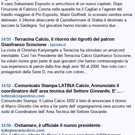
Il caso Sebastiano Esposito si arricchisce di un nuovo capitolo. Dopo
l’irruzione di Fabrizio Corona nella querelle tra il Cagliari e l’agente del
fratello maggiore di Pio Esposito, Mario Giuffredi, lo scenario sembra ormai
delineato: il 24enne attaccante di Castellammare di Stabia è destinato a
lasciare la Sardegna. Sul giocatore hanno iniziato a muoversi due…
Terracina Calcio, il ritorno dei tigrotti del patron
14:55 -
Gianfranco Sciscione
- laziotv.it
La visita di Christian Kanyengele a Terracina ha stimolato un amarcord
inevitabile. Così l’ex Presidente del Terracina Calcio Gianfranco Sciscione,
ha voluto riunire gran parte di quei giocatori che hanno contrassegnato la
sua esperienza di patron dalla fine degli anni ’80 al 2000. Non solo con i
protagonisti della Serie D, ma anche con coloro…
Comunicato Stampa LATINA Calcio, Annunciato il
14:52 -
coordinatore dell’ area tecnica del Settore Giovanile. E’….
-
tuttocalciopontino.com
Comunicato Stampa: Il Latina Calcio 1932 è lieto di annunciare il ritorno
di Marco Ghirotto che entra a far parte dell’ organigramma nera azzurro nel
ruolo di Coordinatore dell’ Area Tecnica del Settore Giovanile.
Ostiamare, è ufficiale il nuovo presidente
14:50 -
-
tuttopescaracalcio.com