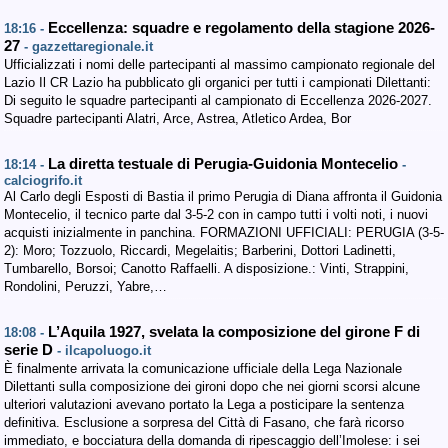
Eccellenza: squadre e regolamento della stagione 2026-
18:16 -
27
- gazzettaregionale.it
Ufficializzati i nomi delle partecipanti al massimo campionato regionale del
Lazio Il CR Lazio ha pubblicato gli organici per tutti i campionati Dilettanti:
Di seguito le squadre partecipanti al campionato di Eccellenza 2026-2027.
Squadre partecipanti Alatri, Arce, Astrea, Atletico Ardea, Bor
La diretta testuale di Perugia-Guidonia Montecelio
18:14 -
-
calciogrifo.it
Al Carlo degli Esposti di Bastia il primo Perugia di Diana affronta il Guidonia
Montecelio, il tecnico parte dal 3-5-2 con in campo tutti i volti noti, i nuovi
acquisti inizialmente in panchina. FORMAZIONI UFFICIALI: PERUGIA (3-5-
2): Moro; Tozzuolo, Riccardi, Megelaitis; Barberini, Dottori Ladinetti,
Tumbarello, Borsoi; Canotto Raffaelli. A disposizione.: Vinti, Strappini,
Rondolini, Peruzzi, Yabre,…
L’Aquila 1927, svelata la composizione del girone F di
18:08 -
serie D
- ilcapoluogo.it
È finalmente arrivata la comunicazione ufficiale della Lega Nazionale
Dilettanti sulla composizione dei gironi dopo che nei giorni scorsi alcune
ulteriori valutazioni avevano portato la Lega a posticipare la sentenza
definitiva. Esclusione a sorpresa del Città di Fasano, che farà ricorso
immediato, e bocciatura della domanda di ripescaggio dell’Imolese: i sei