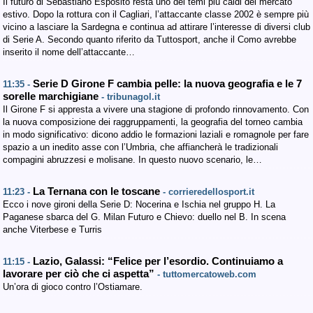
Il futuro di Sebastiano Esposito resta uno dei temi più caldi del mercato
estivo. Dopo la rottura con il Cagliari, l’attaccante classe 2002 è sempre più
vicino a lasciare la Sardegna e continua ad attirare l’interesse di diversi club
di Serie A. Secondo quanto riferito da Tuttosport, anche il Como avrebbe
inserito il nome dell’attaccante…
Serie D Girone F cambia pelle: la nuova geografia e le 7
11:35 -
sorelle marchigiane
- tribunagol.it
Il Girone F si appresta a vivere una stagione di profondo rinnovamento. Con
la nuova composizione dei raggruppamenti, la geografia del torneo cambia
in modo significativo: dicono addio le formazioni laziali e romagnole per fare
spazio a un inedito asse con l’Umbria, che affiancherà le tradizionali
compagini abruzzesi e molisane. In questo nuovo scenario, le…
La Ternana con le toscane
11:23 -
- corrieredellosport.it
Ecco i nove gironi della Serie D: Nocerina e Ischia nel gruppo H. La
Paganese sbarca del G. Milan Futuro e Chievo: duello nel B. In scena
anche Viterbese e Turris
Lazio, Galassi: “Felice per l’esordio. Continuiamo a
11:15 -
lavorare per ciò che ci aspetta”
- tuttomercatoweb.com
Un’ora di gioco contro l’Ostiamare.