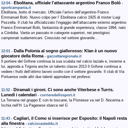
Ebolitana, ufficiale l’attaccante argentino Franco Boló
12:04 -
-
sportcampania.it
Ebolitana, botto di mercato. Ufficiale l’arrivo dell’argentino Franco
Emmanuel Boló. Nuovo colpo per l’ Ebolitana calcio 1925 di mister Luigi
Pezzella. Il club ha ufficializzato l’ingaggio dell’attaccante esterno argentino
Franco Emmanuel Boló, fantasista di grande esperienza, classe 1994, nato
a Córdoba. Vanta un passato in categorie superiori, nei prestigiosi
campionati sudamericani. Cresciuto nel settore giovanile…
Dalla Polonia al sogno giallorosso: Klan è un nuovo
12:01 -
giocatore della Roma
- gazzettaregionale.it
Il portiere del Grifone continua la sua scalata nel calcio laziale e, insieme a
lui, approda a Trigoria anche un talento classe 2013 Il Grifone continua a
vedere i frutti dell’ottimo lavoro svolto con il settore giovanile. Il club di Via
Portuense vede altri due talenti approdare nel professi
Diramati i gironi. Ci sono anche Viterbese e Turris.
11:52 -
Lunedì i calendari
- corrieredellosport.it
La Ternana nel gruppo E con le toscane, la Pistoiese va nel D. Nocerina e
Ischia nell’H. La Paganese sbarca nel G
Cagliari, il Como si inserisce per Esposito: il Napoli resta
11:43 -
alla finestra
- calciocasteddu.it