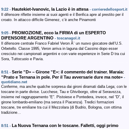
Hautekiet-Ivanovic, la Lazio è in attesa
9:22 -
- corrieredellosport.it
Il difensore riflette insieme ai suoi agenti e il Benfica apre al prestito per il
croato. In attacco difficile Gimenez, c’è anche Pinamonti
PROMOZIONE, ecco la FIRMA di un ESPERTO
9:05 -
DIFENSORE ARGENTINO
- toscanagol.it
Il difensore centrale Franco Fabriel Veron Ã¨ un nuovo giocatore dell’U.S.
Orbetello. Classe 1995, Veron arriva in laguna dal Cassino dopo esser
cresciuto nei campionati argentini e con varie esperienze in Serie D tra cui
Sora, Tuttocuoio e Pavia.
Serie “D» – Girone “E»: il commento del trainer. Maraia:
8:51 -
“Prato e Ternana in pole. Per il Tau avversarie dure ma note»
-
quotidiano.net
Conferme, ma anche qualche sorpresa dai gironi diramati dalla Lega; con le
toscane in parte divise. Lucchese, Tau e Ghiviborgo, oltre al Seravezza,
insieme nel raggruppamento “E”. Pistoiese e Pontedera, invece, nel “D”, il
girone lombardo-emiliano (ma senza il Piacenza). Tredici formazioni
toscane, tre emiliane tra cui il Mezzolara (di Budrio, Bologna, con ottima
tradizione…
La Nuova Ternana con le toscane. Falletti, oggi primo
8:51 -