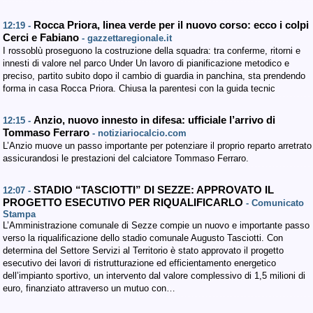
Rocca Priora, linea verde per il nuovo corso: ecco i colpi
12:19 -
Cerci e Fabiano
- gazzettaregionale.it
I rossoblù proseguono la costruzione della squadra: tra conferme, ritorni e
innesti di valore nel parco Under Un lavoro di pianificazione metodico e
preciso, partito subito dopo il cambio di guardia in panchina, sta prendendo
forma in casa Rocca Priora. Chiusa la parentesi con la guida tecnic
Anzio, nuovo innesto in difesa: ufficiale l’arrivo di
12:15 -
Tommaso Ferraro
- notiziariocalcio.com
L’Anzio muove un passo importante per potenziare il proprio reparto arretrato
assicurandosi le prestazioni del calciatore Tommaso Ferraro.
STADIO “TASCIOTTI” DI SEZZE: APPROVATO IL
12:07 -
PROGETTO ESECUTIVO PER RIQUALIFICARLO
- Comunicato
Stampa
L’Amministrazione comunale di Sezze compie un nuovo e importante passo
verso la riqualificazione dello stadio comunale Augusto Tasciotti. Con
determina del Settore Servizi al Territorio è stato approvato il progetto
esecutivo dei lavori di ristrutturazione ed efficientamento energetico
dell’impianto sportivo, un intervento dal valore complessivo di 1,5 milioni di
euro, finanziato attraverso un mutuo con…