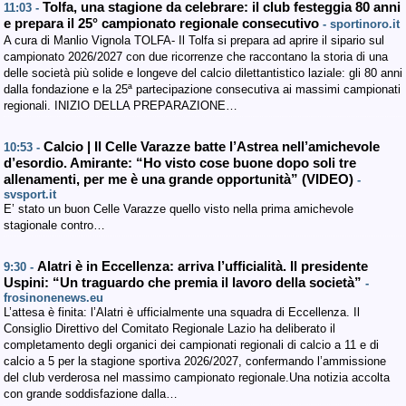
Tolfa, una stagione da celebrare: il club festeggia 80 anni
11:03 -
e prepara il 25° campionato regionale consecutivo
- sportinoro.it
A cura di Manlio Vignola TOLFA- Il Tolfa si prepara ad aprire il sipario sul
campionato 2026/2027 con due ricorrenze che raccontano la storia di una
delle società più solide e longeve del calcio dilettantistico laziale: gli 80 anni
dalla fondazione e la 25ª partecipazione consecutiva ai massimi campionati
regionali. INIZIO DELLA PREPARAZIONE…
Calcio | Il Celle Varazze batte l’Astrea nell’amichevole
10:53 -
d’esordio. Amirante: “Ho visto cose buone dopo soli tre
allenamenti, per me è una grande opportunità” (VIDEO)
-
svsport.it
E’ stato un buon Celle Varazze quello visto nella prima amichevole
stagionale contro…
Alatri è in Eccellenza: arriva l’ufficialità. Il presidente
9:30 -
Uspini: “Un traguardo che premia il lavoro della società”
-
frosinonenews.eu
L’attesa è finita: l’Alatri è ufficialmente una squadra di Eccellenza. Il
Consiglio Direttivo del Comitato Regionale Lazio ha deliberato il
completamento degli organici dei campionati regionali di calcio a 11 e di
calcio a 5 per la stagione sportiva 2026/2027, confermando l’ammissione
del club verderosa nel massimo campionato regionale.Una notizia accolta
con grande soddisfazione dalla…