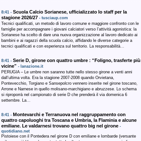
Scuola Calcio Sorianese, ufficializzato lo staff per la
8:41 -
stagione 2026/27
- tusciaup.com
Tecnici qualificati, un metodo di lavoro comune e maggiore confronto con le
famiglie per accompagnare i giovani calciatori verso l’attività agonistica: la
Sorianese ha scelto di dare una nuova organizzazione al lavoro dedicato ai
bambini e ai ragazzi della scuola calcio, affidando le diverse categorie a
tecnici qualificati e con esperienza sul territorio. La responsabilità…
Serie D, girone con quattro umbre : “Foligno, trasferte più
8:41 -
vicine”
- lanazione.it
PERUGIA – Le umbre non saranno tutte nello stesso girone a venti anni
dall’ultima volta. Era la stagione 2007-2008 quando Orvietana,
Pontevecchio, Torgiano e Sansepolcro vennero inserite nel girone toscano,
Arrone e Narnese in quello molisano-marchigiano e abruzzese. Lo schema
si riproporrà nel campionato di serie D che prenderà il via domenica 6
settembre. La…
Montevarchi e Terranuova nel raggruppamento con
8:41 -
quattro capoluoghi tra Toscana e Umbria, la Flaminia e alcune
emiliane. Le valdarnesi trovano quattro big nel girone
-
quotidiano.net
Pistoiese con il Pontedera nel girone D con emiliane e lombarde (versante