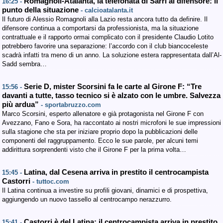
Romagnoli-Atalanta, la telefonata di Sarri al difensore: il
16:25 -
punto della situazione
- calcioatalanta.it
Il futuro di Alessio Romagnoli alla Lazio resta ancora tutto da definire. Il
difensore continua a comportarsi da professionista, ma la situazione
contrattuale e il rapporto ormai complicato con il presidente Claudio Lotito
potrebbero favorire una separazione: l’accordo con il club biancoceleste
scadrà infatti tra meno di un anno. La soluzione estera rappresentata dall’Al-
Sadd sembra…
Serie D, mister Scorsini fa le carte al Girone F: “Tre
15:56 -
davanti a tutte, tasso tecnico si è alzato con le umbre. Salvezza
più ardua”
- sportabruzzo.com
Marco Scorsini, esperto allenatore e già protagonista nel Girone F con
Avezzano, Fano e Sora, ha raccontato ai nostri microfoni le sue impressioni
sulla stagione che sta per iniziare proprio dopo la pubblicazioni delle
componenti del raggruppamento. Ecco le sue parole, per alcuni temi
addirittura sorprendenti visto che il Girone F per la prima volta…
Latina, dal Cesena arriva in prestito il centrocampista
15:45 -
Castorri
- tuttoc.com
Il Latina continua a investire su profili giovani, dinamici e di prospettiva,
aggiungendo un nuovo tassello al centrocampo nerazzurro.
Castorri è del Latina: il centrocampista arriva in prestito
15:41 -