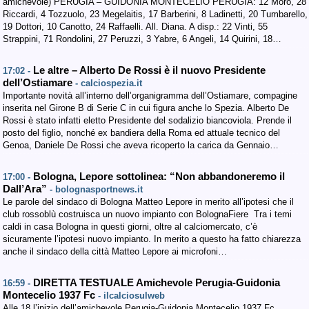
amichevole) PERUGIA – GUIDONIA MONTECELIO PERUGIA: 12 Moro, 28
Riccardi, 4 Tozzuolo, 23 Megelaitis, 17 Barberini, 8 Ladinetti, 20 Tumbarello,
19 Dottori, 10 Canotto, 24 Raffaelli. All. Diana. A disp.: 22 Vinti, 55
Strappini, 71 Rondolini, 27 Peruzzi, 3 Yabre, 6 Angeli, 14 Quirini, 18…
Le altre – Alberto De Rossi è il nuovo Presidente
17:02 -
dell’Ostiamare
- calciospezia.it
Importante novità all’interno dell’organigramma dell’Ostiamare, compagine
inserita nel Girone B di Serie C in cui figura anche lo Spezia. Alberto De
Rossi è stato infatti eletto Presidente del sodalizio biancoviola. Prende il
posto del figlio, nonché ex bandiera della Roma ed attuale tecnico del
Genoa, Daniele De Rossi che aveva ricoperto la carica da Gennaio…
Bologna, Lepore sottolinea: “Non abbandoneremo il
17:00 -
Dall’Ara”
- bolognasportnews.it
Le parole del sindaco di Bologna Matteo Lepore in merito all’ipotesi che il
club rossoblù costruisca un nuovo impianto con BolognaFiere Tra i temi
caldi in casa Bologna in questi giorni, oltre al calciomercato, c’è
sicuramente l’ipotesi nuovo impianto. In merito a questo ha fatto chiarezza
anche il sindaco della città Matteo Lepore ai microfoni…
DIRETTA TESTUALE Amichevole Perugia-Guidonia
16:59 -
Montecelio 1937 Fc
- ilcalciosulweb
Alle 18 l’inizio dell’amichevole Perugia-Guidonia Montecelio 1937 Fc.