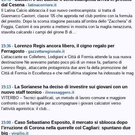
dal Cesena
- latinacorriere.it
Il Latina Calcio abbraccia il suo nuovo centrocampista: si tratta di
Gianmarco Castorri, classe ’05 che approda nel club pontino con la formula
del prestito. Dopo la scorsa stagione passata all’ombra dello “Zaccheria” di
Foggia, Castorri è ora pronto a mettersi in mostra con la maglia nerazzurra,
stavolta calcando i campi del girone B di…
Lorenzo Regis ancora libero, il cigno regalo per
15:36 -
Ferragosto
- gazzettaregionale.it
L’attaccante ex Colleferro, Lodigiani e Città di Formia attende la sua nuova
destinazione Ne avevamo parlato poco più di un mese fa, parliamo di
Lorenzo Regis, attaccante protagonista due anni fa della promozione del
Città di Formia in Eccellenza e che nell’ultima stagione ha indossato le mag
La Sorianese ha deciso di investire sui giovani con un
15:13 -
nuovo staff tecnico
- ilmessaggero.it
VITERBO – Tecnici qualificati, un metodo di lavoro comune e maggiore
confronto con le famiglie per accompagnare i giovani calciatori verso
l’attività agonistica: il club…
Caso Sebastiano Esposito, il mercato si sblocca dopo
15:00 -
l’irruzione di Corona nella querelle col Cagliari: spuntano due
big
- virgilio.it