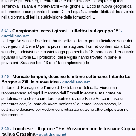
milanese più Varese), mentre tutte le altre toscane – comprese quindi
Terranova Traiana e Montevarchi – nel girone E. Ecco la nuova geografica
del prossimo campionato di serie D. La Lega Nazionale Dilettanti ha svelato
nella giornata di ieri la suddivisione delle formazioni…
Campionato, ecco i gironi. I riflettori sul gruppo ’E’
8:41 -
-
quotidiano.net
La Lega Nazionale Dilettanti, ha rispettato i tempi per l’ufficializzazione dei
nove gironi di Serie D per la prossima stagione. Format confermato a 162
squadre, suddivisi nei classici raggruppamenti da 18 formazioni. Per quanto
riguarda il Girone E, i pronostici della vigilia hanno trovato in parte le
previsioni. Saranno ben 13 (su 15 complessive) le…
Mercato Empoli, decisive le ultime settimane. Intanto Le
8:40 -
Borgne e Zilli le nuove idee
- quotidiano.net
Il ritorno di Romagnoli e l’arrivo di Distefano e Deli dalla Fiorentina
rappresentano ad oggi il mercato dell’Empoli in entrata, ma come ha
sottolineato lo stesso direttore sportivo azzurro Fabio Artico in fase di
presentazione, “ci sarà da avere pazienza” e, come l’anno scorso, le
settimane decisive per vedere concretizzato qualche altro colpo saranno
sicuramente…
Lucchese – Il girone “E». Rossoneri con le toscane Coppa
8:40 -
Italia a Grassina
- quotidiano.net