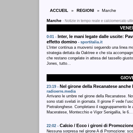
ACCUEIL
»
REGIONI
» Marche
Marche
- Notizie in tempo reale e calciomercato ult
VENER
Inter, le mani legate dalle uscite: P
0:01 -
effetto domino
- sportitalia.it
L’Inter continua a muoversi seguendo una linea molt
strategia dettata da Oaktree e che sta accompagnan
che restano congelate in attesa del tassello gius
Jones, tutto…
GIOV
Nel girone della Recanatese anche 
23:19 -
radioerre.media
Arrivano le umbre nel girone della Recanatese. No
sono stati svelati in giornata. Il girone F vede l’us
Pietralonghese. Completano il raggruppamento le 
Maceratese, Montecchio e Vigor Senigallia, le 6…
Calcio / Ecco i gironi di Promozio
22:02 -
Nessuna sorpresa nel girone A di Promozione: scong