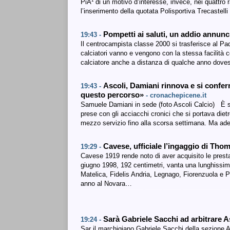
PiÃ¹ di un motivo d’interesse, invece, nei quattro
l’inserimento della quotata Polisportiva Trecastell
Pompetti ai saluti, un addio annun
19:43 -
Il centrocampista classe 2000 si trasferisce al Pa
calciatori vanno e vengono con la stessa facilità c
calciatore anche a distanza di qualche anno dove
Ascoli, Damiani rinnova e si confer
19:43 -
questo percorso»
- cronachepicene.it
Samuele Damiani in sede (foto Ascoli Calcio) È st
prese con gli acciacchi cronici che si portava dietr
mezzo servizio fino alla scorsa settimana. Ma a
Cavese, ufficiale l’ingaggio di Tho
19:29 -
Cavese 1919 rende noto di aver acquisito le presta
giugno 1998, 192 centimetri, vanta una lunghissi
Matelica, Fidelis Andria, Legnago, Fiorenzuola e 
anno al Novara…
Sarà Gabriele Sacchi ad arbitrare 
19:24 -
Sar il marchigiano Gabriele Sacchi della sezione A