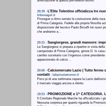
affermazione di questo pre-season estivo.
L’Elite Tolentino ufficializza tre n
20:39 -
tribunagol.it
Prosegue a ritmo serrato la costruzione della rosa 
di Prima Categoria. Fedele alla propria filosofia a
disposizione del tecnico Paolo Biciuffi tre nuovi pro
che andranno a…
Sangiorgese, grandi manovre: impr
20:31 -
La Sangiorgese si prepara a ripartire in vista dell
campionato di Prima Categoria, girone D. In casa 
cambio societario con l’ingresso come presidente 
appassionato di calcio.…
Calciomercato Lazio | Tutto fermo co
20:00 -
contatti
- lalaziosiamonoi.it
Poco pi di una settimana separa la Lazio dallinizio 
il mercato viaggia ancora a rilento.
PROMOZIONE e 1^ CATEGORIA. Uffic
19:53 -
Il Comitato Regionale Marche ha ufficializzato i g
Nessuna sorpresa per quanto riguarda la Promozion