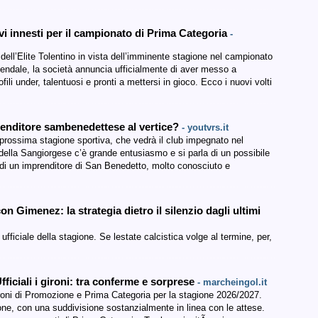
uovi innesti per il campionato di Prima Categoria
-
dell’Elite Tolentino in vista dell’imminente stagione nel campionato
ziendale, la società annuncia ufficialmente di aver messo a
fili under, talentuosi e pronti a mettersi in gioco. Ecco i nuovi volti
enditore sambenedettese al vertice?
- youtvrs.it
a prossima stagione sportiva, che vedrà il club impegnato nel
della Sangiorgese c’è grande entusiasmo e si parla di un possibile
di un imprenditore di San Benedetto, molto conosciuto e
n Gimenez: la strategia dietro il silenzio dagli ultimi
ufficiale della stagione. Se lestate calcistica volge al termine, per,
iali i gironi: tra conferme e sorprese
- marcheingol.it
ironi di Promozione e Prima Categoria per la stagione 2026/2027.
e, con una suddivisione sostanzialmente in linea con le attese.