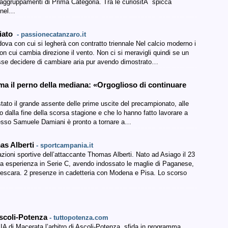
 raggruppamenti di Prima Categoria. Tra le curiositÃ spicca
i nel…
ciato
- passionecatanzaro.it
dova con cui si legherà con contratto triennale Nel calcio moderno i
on cui cambia direzione il vento. Non ci si meravigli quindi se un
sse decidere di cambiare aria pur avendo dimostrato…
ma il perno della mediana: «Orgoglioso di continuare
ato il grande assente delle prime uscite del precampionato, alle
o dalla fine della scorsa stagione e che lo hanno fatto lavorare a
desso Samuele Damiani è pronto a tornare a…
mas Alberti
- sportcampania.it
zioni sportive dell’attaccante Thomas Alberti. Nato ad Asiago il 23
ma esperienza in Serie C, avendo indossato le maglie di Paganese,
Pescara. 2 presenze in cadetteria con Modena e Pisa. Lo scorso
Ascoli-Potenza
- tuttopotenza.com
IA di Macerata l’arbitro di Ascoli-Potenza, sfida in programma