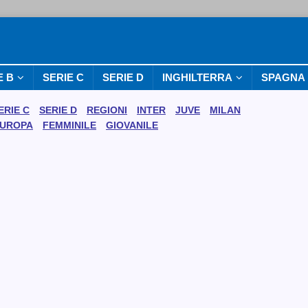
E B
SERIE C
SERIE D
INGHILTERRA
SPAGNA
ERIE C
SERIE D
REGIONI
INTER
JUVE
MILAN
UROPA
FEMMINILE
GIOVANILE