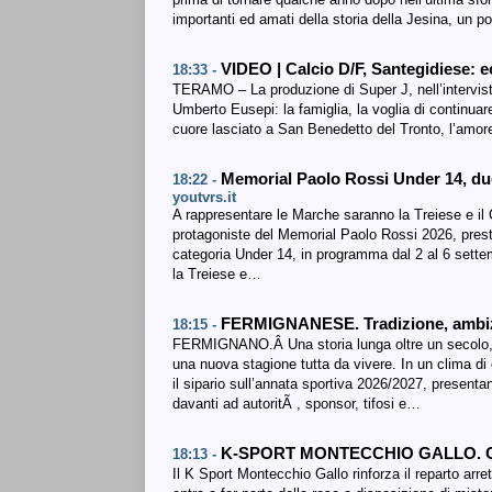
importanti ed amati della storia della Jesina, un p
VIDEO | Calcio D/F, Santegidiese: 
18:33 -
TERAMO – La produzione di Super J, nell’intervist
Umberto Eusepi: la famiglia, la voglia di continuare 
cuore lasciato a San Benedetto del Tronto, l’amore
Memorial Paolo Rossi Under 14, due
18:22 -
youtvrs.it
A rappresentare le Marche saranno la Treiese e il
protagoniste del Memorial Paolo Rossi 2026, prestig
categoria Under 14, in programma dal 2 al 6 sette
la Treiese e…
FERMIGNANESE. Tradizione, ambiz
18:15 -
FERMIGNANO.Â Una storia lunga oltre un secolo, u
una nuova stagione tutta da vivere. In un clima d
il sipario sull’annata sportiva 2026/2027, presenta
davanti ad autoritÃ , sponsor, tifosi e…
K-SPORT MONTECCHIO GALLO. C’è l
18:13 -
Il K Sport Montecchio Gallo rinforza il reparto arre