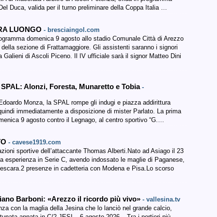
Del Duca, valida per il turno preliminare della Coppa Italia …
TRA LUONGO
- bresciaingol.com
programma domenica 9 agosto allo stadio Comunale Città di Arezzo
 della sezione di Frattamaggiore. Gli assistenti saranno i signori
lieni di Ascoli Piceno. Il IV ufficiale sarà il signor Matteo Dini
la SPAL: Alonzi, Foresta, Munaretto e Tobia
-
i Edoardo Monza, la SPAL rompe gli indugi e piazza addirittura
 e quindi immediatamente a disposizione di mister Parlato. La prima
omenica 9 agosto contro il Legnago, al centro sportivo “G.…
TO
- cavese1919.com
zioni sportive dell’attaccante Thomas Alberti.Nato ad Asiago il 23
ma esperienza in Serie C, avendo indossato le maglie di Paganese,
 Pescara.2 presenze in cadetteria con Modena e Pisa.Lo scorso
ciano Barboni: «Arezzo il ricordo più vivo»
- vallesina.tv
enza con la maglia della Jesina che lo lanciò nel grande calcio,
tunata annata in C/2 JESI – 6 agosto 2026 – Tra i portieri più