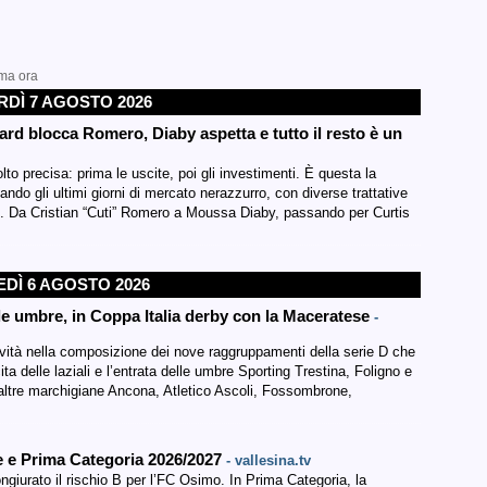
ima ora
DÌ 7 AGOSTO 2026
avard blocca Romero, Diaby aspetta e tutto il resto è un
o precisa: prima le uscite, poi gli investimenti. È questa la
do gli ultimi giorni di mercato nerazzurro, con diverse trattative
to. Da Cristian “Cuti” Romero a Moussa Diaby, passando per Curtis
EDÌ 6 AGOSTO 2026
le umbre, in Coppa Italia derby con la Maceratese
-
vità nella composizione dei nove raggruppamenti della serie D che
cita delle laziali e l’entrata delle umbre Sporting Trestina, Foligno e
altre marchigiane Ancona, Atletico Ascoli, Fossombrone,
ne e Prima Categoria 2026/2027
- vallesina.tv
iurato il rischio B per l’FC Osimo. In Prima Categoria, la