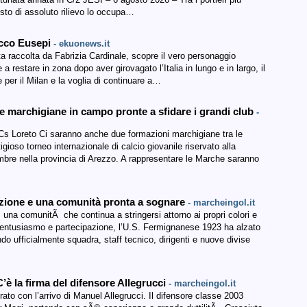
osto di assoluto rilievo lo occupa…
ecco Eusepi
- ekuonews.it
a raccolta da Fabrizia Cardinale, scopre il vero personaggio
a restare in zona dopo aver girovagato l’Italia in lungo e in largo, il
 per il Milan e la voglia di continuare a…
 marchigiane in campo pronte a sfidare i grandi club
-
 Cs Loreto Ci saranno anche due formazioni marchigiane tra le
ioso torneo internazionale di calcio giovanile riservato alla
mbre nella provincia di Arezzo. A rappresentare le Marche saranno
ione e una comunità pronta a sognare
- marcheingol.it
na comunitÃ che continua a stringersi attorno ai propri colori e
i entusiasmo e partecipazione, l’U.S. Fermignanese 1923 ha alzato
ndo ufficialmente squadra, staff tecnico, dirigenti e nuove divise
a firma del difensore Allegrucci
- marcheingol.it
trato con l’arrivo di Manuel Allegrucci. Il difensore classe 2003