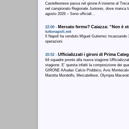
Castelleonese passa nel girone A insieme al Treca
nel campionato Regionale Juniores, dove manca l
agosto 2026 – Sono ufficiali…
Mercato fermo? Caiazza: “Non è st
22:00 -
tuttonapoli.net
Il Napoli ha venduto Miguel Gutierrez incassando 
operazioni.
Ufficializzati i gironi di Prima Cate
20:52 -
64 squadre pronte alla nuova stagione Ufficializzat
stagione. E’ questa infatti la composizione dei qu
GIRONE AAudax Calcio Piobbico, Avis Montecalvo,
Marotta Mondolfo, Mercatellese, Olympia Macerata