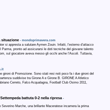
a situazione
- mondoprimavera.com
nter si appresta a salutare Aymen Zouin. Infatti, l’esterno d’attacco
l Parma, pronto ad assicurarsi le doti tecniche del giovane talento
m, sul giocatore aveva messo gli occhi anche l’Ascoli. Tuttavia,
.it
e gironi di Promozione. Sono stati resi noti poco fa i due gironi del
 partenza suddivise tra Girone A e Girone B. GIRONE A Atletico
abriano Cerreto, Falco Acqualagna, Football Club Osimo 2011,
Settempeda battuta 0-2 nella ripresa
-
an Severino Marche, una brillante Maceratese incamera la prima