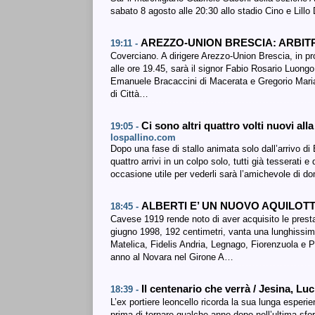
sabato 8 agosto alle 20:30 allo stadio Cino e Lillo 
AREZZO-UNION BRESCIA: ARBI
19:11 -
Coverciano. A dirigere Arezzo-Union Brescia, in 
alle ore 19.45, sarà il signor Fabio Rosario Luongo
Emanuele Bracaccini di Macerata e Gregorio Maria Ga
di Città…
Ci sono altri quattro volti nuovi al
19:05 -
lospallino.com
Dopo una fase di stallo animata solo dall’arrivo d
quattro arrivi in un colpo solo, tutti già tesserati
occasione utile per vederli sarà l’amichevole di d
ALBERTI E’ UN NUOVO AQUILOT
18:45 -
Cavese 1919 rende noto di aver acquisito le presta
giugno 1998, 192 centimetri, vanta una lunghissi
Matelica, Fidelis Andria, Legnago, Fiorenzuola e
anno al Novara nel Girone A…
Il centenario che verrà / Jesina, Lu
18:39 -
L’ex portiere leoncello ricorda la sua lunga esperi
prima di tornare qualche anno dopo nell’ultima sfor